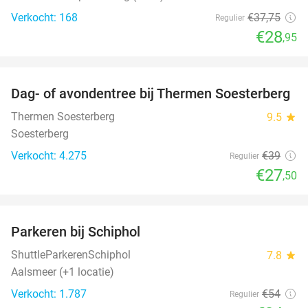
Verkocht: 168
€37
,75
Regulier
€28
,95
favorite_border
Dag- of avondentree bij Thermen Soesterberg
29%
Thermen Soesterberg
9.5
star
Soesterberg
Verkocht: 4.275
€39
Regulier
€27
,50
favorite_border
Parkeren bij Schiphol
36%
ShuttleParkerenSchiphol
7.8
star
Aalsmeer (+1 locatie)
Verkocht: 1.787
€54
Regulier