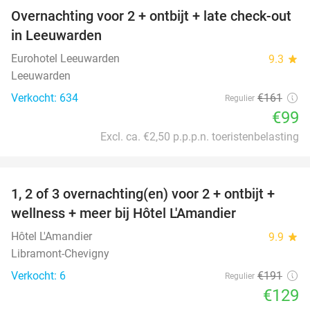
Overnachting voor 2 + ontbijt + late check-out
39%
in Leeuwarden
Eurohotel Leeuwarden
9.3
star
Leeuwarden
Verkocht: 634
€161
Regulier
€99
Excl. ca. €2,50 p.p.p.n. toeristenbelasting
favorite_border
1, 2 of 3 overnachting(en) voor 2 + ontbijt +
32%
NEW
wellness + meer bij Hôtel L'Amandier
TODAY
Hôtel L'Amandier
9.9
star
Libramont-Chevigny
Verkocht: 6
€191
Regulier
€129