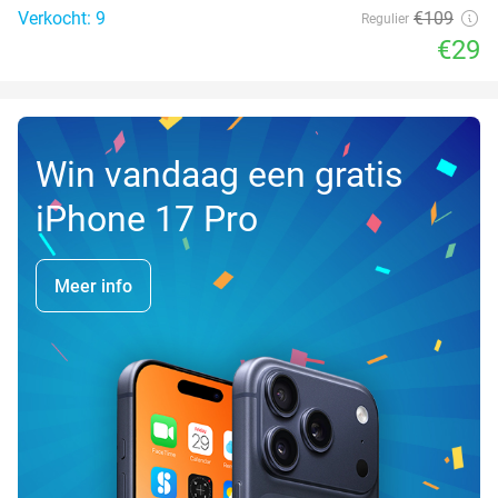
Verkocht: 9
€109
Regulier
€29
Win vandaag een gratis
iPhone 17 Pro
Meer info