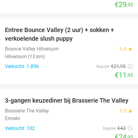
€29
,95
favorite_border
Entree Bounce Valley (2 uur) + sokken +
46%
verkoelende slush puppy
Bounce Valley Hilversum
9.4
star
Hilversum (13 km)
Verkocht: 1.896
€21
,95
Regulier
€11
,95
favorite_border
3-gangen keuzediner bij Brasserie The Valley
42%
Brasserie The Valley
9.9
star
Ermelo
Verkocht: 102
€43
Regulier
€24
,95