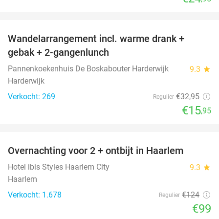
favorite_border
Wandelarrangement incl. warme drank +
52%
gebak + 2-gangenlunch
Pannenkoekenhuis De Boskabouter Harderwijk
9.3
star
Harderwijk
Verkocht: 269
€32
,95
Regulier
€15
,95
favorite_border
Overnachting voor 2 + ontbijt in Haarlem
20%
Hotel ibis Styles Haarlem City
9.3
star
Haarlem
Verkocht: 1.678
€124
Regulier
€99