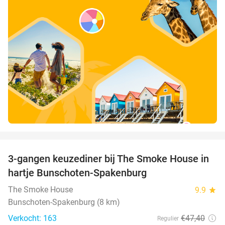
favorite_border
3-gangen keuzediner bij The Smoke House in
37%
hartje Bunschoten-Spakenburg
The Smoke House
9.9
star
Bunschoten-Spakenburg (8 km)
Verkocht: 163
€47
,40
Regulier