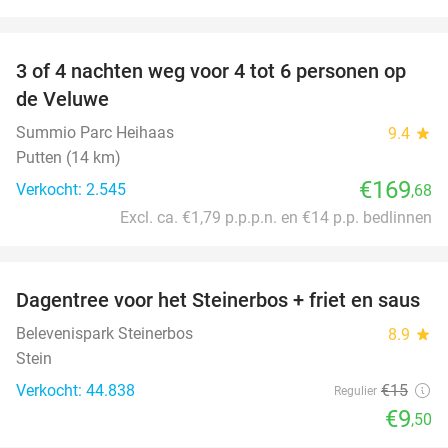
favorite_border
3 of 4 nachten weg voor 4 tot 6 personen op
de Veluwe
Summio Parc Heihaas
9.4
star
Putten (14 km)
€169
Verkocht: 2.545
,68
Excl. ca. €1,79 p.p.p.n. en €14 p.p. bedlinnen
favorite_border
Dagentree voor het Steinerbos + friet en saus
37%
Belevenispark Steinerbos
8.9
star
Stein
Verkocht: 44.838
€15
Regulier
€9
,50