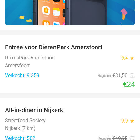
favorite_border
Entree voor DierenPark Amersfoort
24%
DierenPark Amersfoort
9.4
star
Amersfoort
Verkocht: 9.359
€31
,50
Regulier
€24
favorite_border
All-in-diner in Nijkerk
20%
Streetfood Society
9.9
star
Nijkerk (7 km)
Verkocht: 582
€49
,95
Regulier