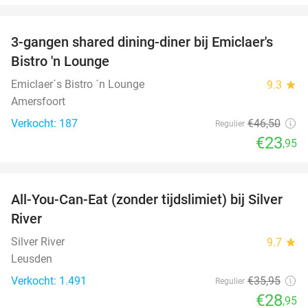
favorite_border
3-gangen shared dining-diner bij Emiclaer's
48%
Bistro 'n Lounge
Emiclaer´s Bistro ´n Lounge
9.3
star
Amersfoort
Verkocht: 187
€46
,50
Regulier
€23
,95
favorite_border
All-You-Can-Eat (zonder tijdslimiet) bij Silver
19%
River
Silver River
9.7
star
Leusden
Verkocht: 1.491
€35
,95
Regulier
€28
,95