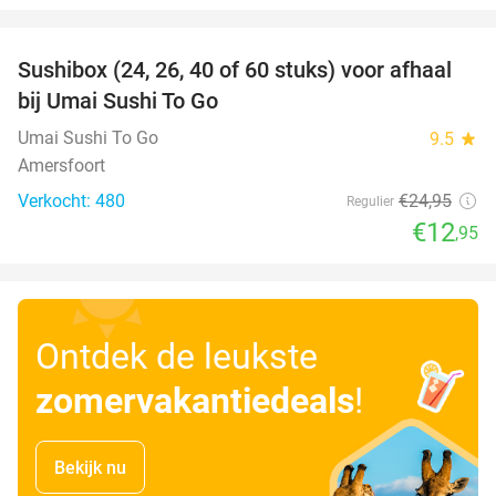
favorite_border
Sushibox (24, 26, 40 of 60 stuks) voor afhaal
48%
bij Umai Sushi To Go
Umai Sushi To Go
9.5
star
Amersfoort
Verkocht: 480
€24
,95
Regulier
€12
,95
Ontdek de leukste
zomervakantiedeals
!
Bekijk nu