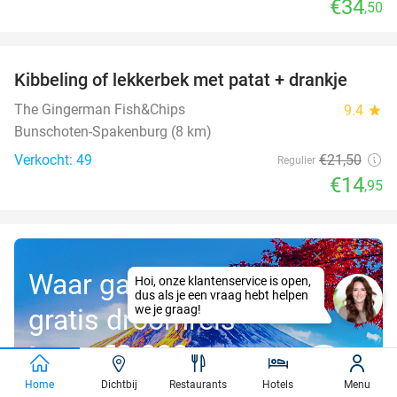
€34
,50
favorite_border
Kibbeling of lekkerbek met patat + drankje
30%
The Gingerman Fish&Chips
9.4
star
Bunschoten-Spakenburg (8 km)
Verkocht: 49
€21
,50
Regulier
€14
,95
Waar gaat jouw
gratis droomreis
t.w.v. €3.000
naartoe?
Home
Dichtbij
Restaurants
Hotels
Menu