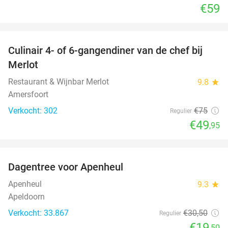
€59
favorite_border
Culinair 4- of 6-gangendiner van de chef bij
33%
Merlot
Restaurant & Wijnbar Merlot
9.8
star
Amersfoort
Verkocht: 302
€75
Regulier
€49
,95
favorite_border
Dagentree voor Apenheul
36%
Apenheul
9.3
star
Apeldoorn
Verkocht: 33.867
€30
,50
Regulier
€19
,50