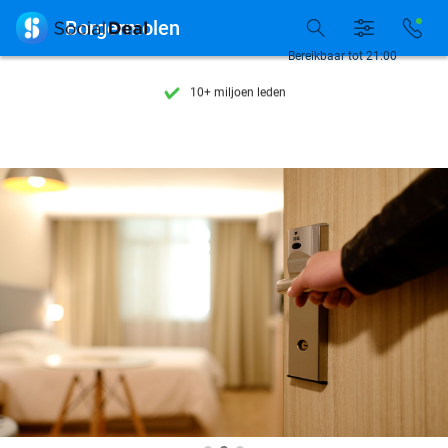
Ontdek 15.000+ deals

Borgermolen
7 dagen per week beschikbaar
Bereikbaar tot 21:00
10+ miljoen leden
9,4
op basis van
206.322 reviews
Ontdek 15.000+ deals
7 dagen per week beschikbaar
10+ miljoen leden