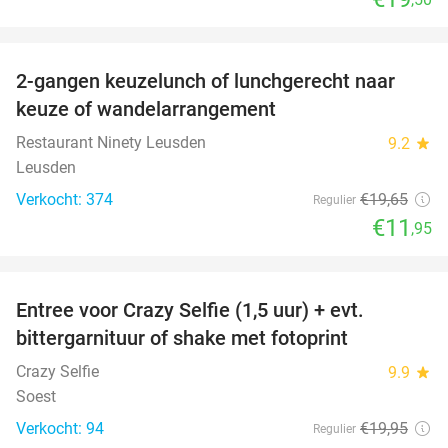
favorite_border
2-gangen keuzelunch of lunchgerecht naar
39%
keuze of wandelarrangement
Restaurant Ninety Leusden
9.2
star
Leusden
Verkocht: 374
€19
,65
Regulier
€11
,95
favorite_border
Entree voor Crazy Selfie (1,5 uur) + evt.
25%
bittergarnituur of shake met fotoprint
Crazy Selfie
9.9
star
Soest
Verkocht: 94
€19
,95
Regulier