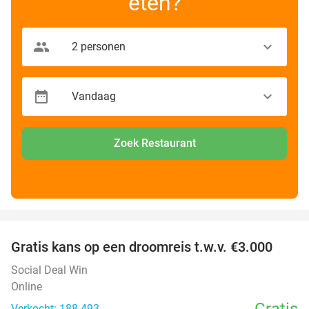
eten?
Zoek Restaurant
favorite_border
Gratis kans op een droomreis t.w.v. €3.000
Social Deal Win
Online
Gratis
Verkocht: 188.493