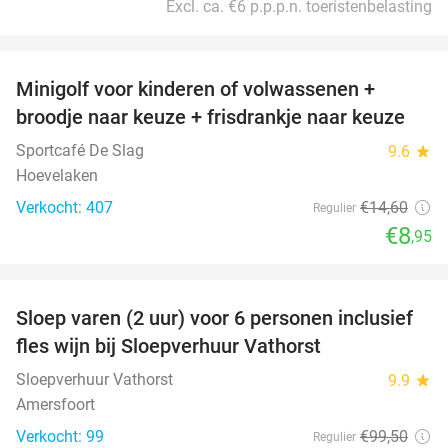
Excl. ca. €6 p.p.p.n. toeristenbelasting
favorite_border
Minigolf voor kinderen of volwassenen +
39%
broodje naar keuze + frisdrankje naar keuze
Sportcafé De Slag
9.6
star
Hoevelaken
Verkocht: 407
€14
,60
Regulier
€8
,95
favorite_border
Sloep varen (2 uur) voor 6 personen inclusief
41%
fles wijn bij Sloepverhuur Vathorst
Sloepverhuur Vathorst
9.9
star
Amersfoort
Verkocht: 99
€99
,50
Regulier