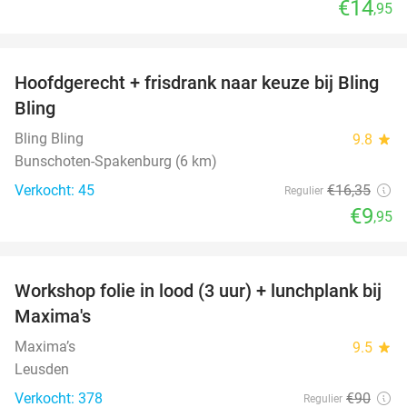
€14
,95
favorite_border
Hoofdgerecht + frisdrank naar keuze bij Bling
39%
Bling
Bling Bling
9.8
star
Bunschoten-Spakenburg (6 km)
Verkocht: 45
€16
,35
Regulier
€9
,95
favorite_border
Workshop folie in lood (3 uur) + lunchplank bij
51%
Maxima's
Maxima’s
9.5
star
Leusden
Verkocht: 378
€90
Regulier