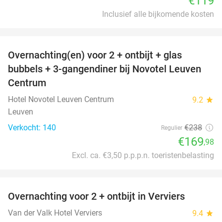
€119
Inclusief alle bijkomende kosten
favorite_border
Overnachting(en) voor 2 + ontbijt + glas
29%
bubbels + 3-gangendiner bij Novotel Leuven
Centrum
Hotel Novotel Leuven Centrum
9.2
star
Leuven
Verkocht: 140
€238
Regulier
€169
,98
Excl. ca. €3,50 p.p.p.n. toeristenbelasting
favorite_border
Overnachting voor 2 + ontbijt in Verviers
Van der Valk Hotel Verviers
9.4
star