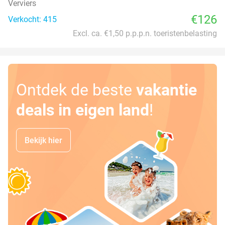
Verviers
€126
Verkocht: 415
Excl. ca. €1,50 p.p.p.n. toeristenbelasting
Ontdek de beste
vakantie
deals in eigen land
!
Bekijk hier