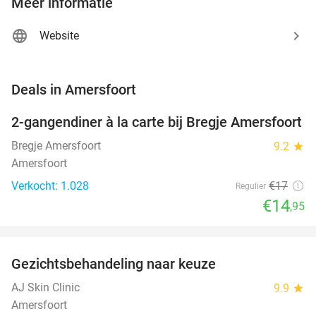
Meer informatie
Website
favorite_border
Deals in Amersfoort
2-gangendiner à la carte bij Bregje Amersfoort
12%
Bregje Amersfoort
9.2
star
Amersfoort
Verkocht: 1.028
€17
Regulier
€14
,95
favorite_border
Gezichtsbehandeling naar keuze
73%
NEW
TODAY
AJ Skin Clinic
9.9
star
Amersfoort