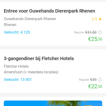
Entree voor Ouwehands Dierenpark Rhenen
19%
Ouwehands Dierenpark Rhenen
9.5
star
Rhenen
Verkocht: 4.120
€31
,50
Regulier
€25
,50
favorite_border
3-gangendiner bij Fletcher Hotels
42%
Fletcher Hotels
Amersfoort (+ meerdere locaties)
Verkocht: 13.901
€39
Regulier
€22
,50