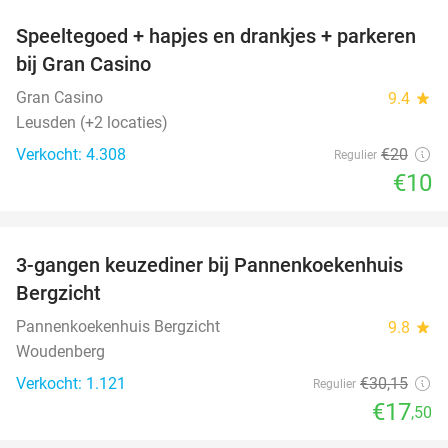
Speeltegoed + hapjes en drankjes + parkeren
50%
bij Gran Casino
Gran Casino
9.4
star
Leusden (+2 locaties)
Verkocht: 4.308
€20
Regulier
€10
favorite_border
3-gangen keuzediner bij Pannenkoekenhuis
42%
Bergzicht
Pannenkoekenhuis Bergzicht
9.8
star
Woudenberg
Verkocht: 1.121
€30
,15
Regulier
€17
,50
favorite_border