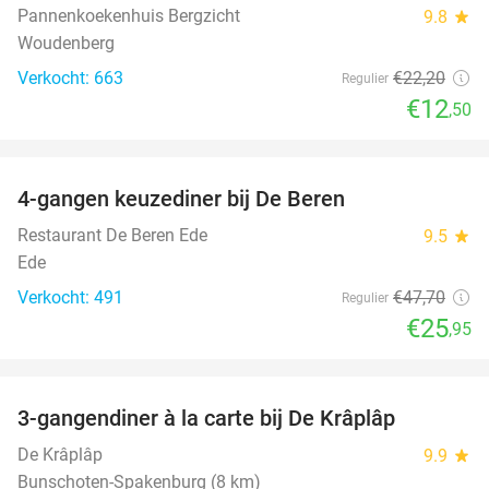
Pannenkoekenhuis Bergzicht
9.8
star
Woudenberg
Verkocht: 663
€22
,20
Regulier
€12
,50
favorite_border
4-gangen keuzediner bij De Beren
46%
Restaurant De Beren Ede
9.5
star
Ede
Verkocht: 491
€47
,70
Regulier
€25
,95
favorite_border
3-gangendiner à la carte bij De Krâplâp
23%
De Krâplâp
9.9
star
Bunschoten-Spakenburg (8 km)