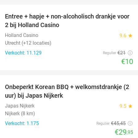
favorite_border
Entree + hapje + non-alcoholisch drankje voor
52%
2 bij Holland Casino
Holland Casino
9.6
star
Utrecht (+12 locaties)
Verkocht: 11.129
€21
Regulier
€10
favorite_border
Onbeperkt Korean BBQ + welkomstdrankje (2
34%
uur) bij Japas Nijkerk
Japas Nijkerk
9.5
star
Nijkerk (8 km)
Verkocht: 1.175
€45
,45
Regulier
€29
,95