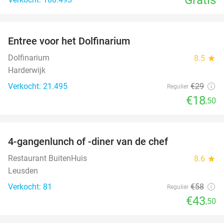
favorite_border
Entree voor het Dolfinarium
36%
Dolfinarium
8.5
star
Harderwijk
Verkocht: 21.495
€29
Regulier
€18
,50
favorite_border
4-gangenlunch of -diner van de chef
25%
Restaurant BuitenHuis
8.6
star
Leusden
Verkocht: 81
€58
Regulier
€43
,50
favorite_border