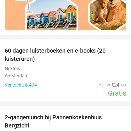
favorite_border
100%
60 dagen luisterboeken en e-books (20
luisteruren)
Nextory
Amsterdam
Verkocht: 6.474
€24
Regulier
Gratis
favorite_border
2-gangenlunch bij Pannenkoekenhuis
44%
Bergzicht