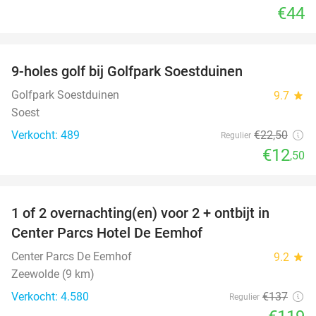
€44
favorite_border
9-holes golf bij Golfpark Soestduinen
44%
Golfpark Soestduinen
9.7
star
Soest
Verkocht: 489
€22
,50
Regulier
€12
,50
favorite_border
1 of 2 overnachting(en) voor 2 + ontbijt in
13%
Center Parcs Hotel De Eemhof
Center Parcs De Eemhof
9.2
star
Zeewolde (9 km)
Verkocht: 4.580
€137
Regulier