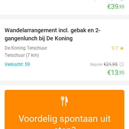
€39
,95
favorite_border
Wandelarrangement incl. gebak en 2-
36%
gangenlunch bij De Koning
De Koning Terschuur
9.7
star
Terschuur (7 km)
Verkocht: 59
€21
,95
Regulier
€13
,95
Voordelig spontaan uit