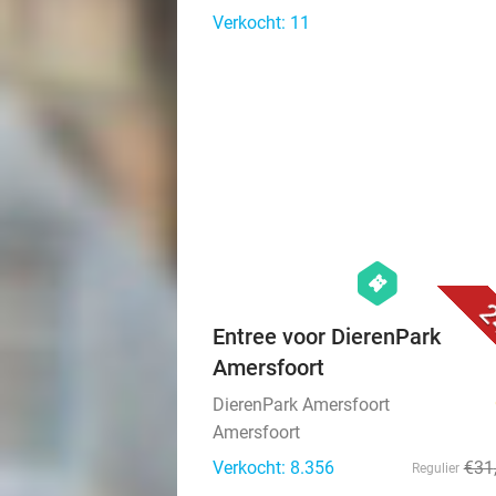
Verkocht: 11
hexagon
events
2
Entree voor DierenPark
Amersfoort
DierenPark Amersfoort
Amersfoort
Verkocht: 8.356
€31
Regulier