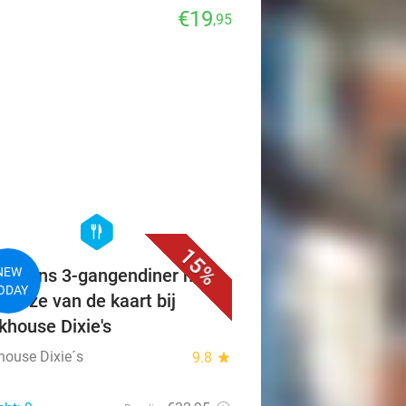
€19
,95
favorite_border
hexagon
food
15%
ikaans 3-gangendiner met
NEW
ODAY
 keuze van de kaart bij
khouse Dixie's
house Dixie´s
9.8
star