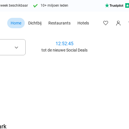
 week beschikbaar
10+ miljoen leden
Home
Dichtbij
Restaurants
Hotels
12:52:43
keyboard_arrow_down
tot de nieuwe Social Deals
favorite_border
ark