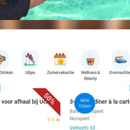
Drinken
Uitjes
Zomervakantie
Wellness &
Overnacht
Beauty
favorite_border
n
50%
 voor afhaal bij Uchi
3-gangendiner à la car
NEW
TODAY
Banka Nunspeet
Nunspeet
9.4
star
Verkocht: 63