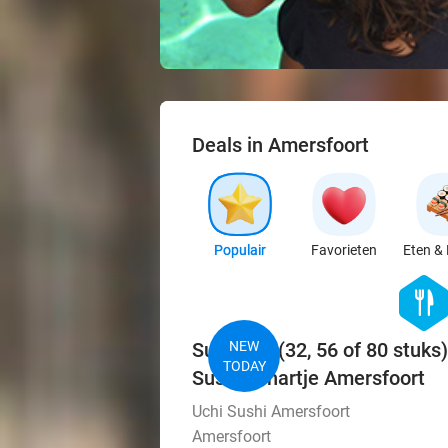
Deals in Amersfoort
Populair
Favorieten
Eten & 
hexago
food
Sushibox (32, 56 of 80 stuks)
NEW
TODAY
Sushi in hartje Amersfoort
Uchi Sushi Amersfoort
Amersfoort