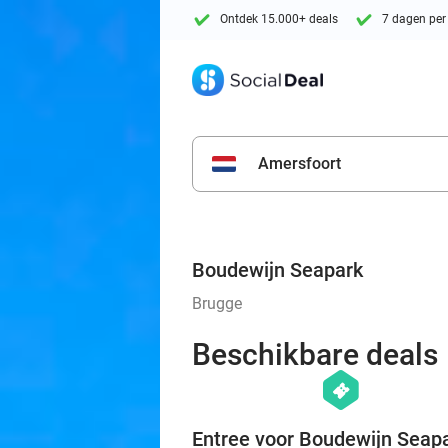
Ontdek 15.000+ deals
7 dagen per
Amersfoort
Boudewijn Seapark
Brugge
Beschikbare deals
hexagon
events
Entree voor Boudewijn Seap