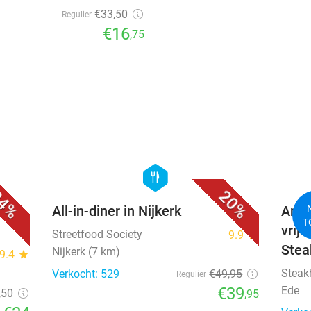
€33
,50
Regulier
€16
,75
favorite_border
favorite_border
hexagon
food
4%
20%
All-in-diner in Nijkerk
Amer
T
vrije
Streetfood Society
9.9
star
Stea
Nijkerk (7 km)
9.4
star
Steak
Verkocht: 529
€49
,95
Regulier
€39
Ede
,50
,95