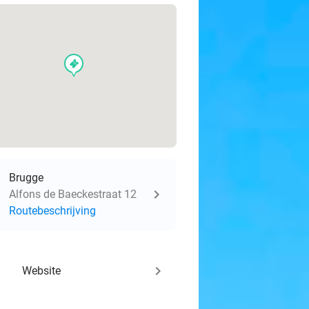
events
Brugge
Alfons de Baeckestraat 12
Routebeschrijving
keyboard_arrow_right
Website