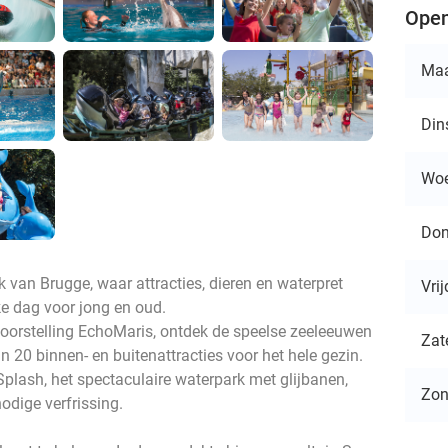
Open
Ma
Din
Wo
Don
 van Brugge, waar attracties, dieren en waterpret
Vri
e dag voor jong en oud.
oorstelling EchoMaris, ontdek de speelse zeeleeuwen
Zat
 20 binnen- en buitenattracties voor het hele gezin.
lash, het spectaculaire waterpark met glijbanen,
Zo
odige verfrissing.