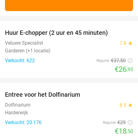
favorite_border
Huur E-chopper (2 uur en 45 minuten)
28%
Veluwe Specialist
7.8
star
Garderen (+1 locatie)
Verkocht: 622
€37
,50
Regulier
€26
,95
favorite_border
Entree voor het Dolfinarium
36%
Dolfinarium
8.5
star
Harderwijk
Verkocht: 20.176
€29
Regulier
€18
,50