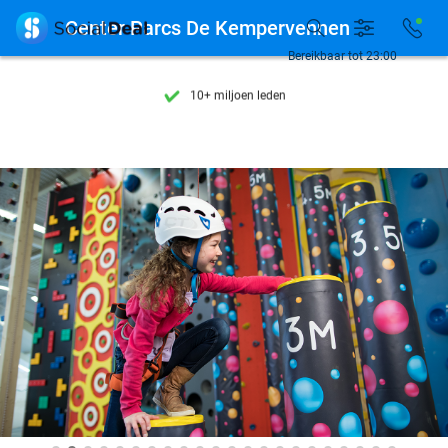
Ontdek 15.000+ deals

Center Parcs De Kempervennen
7 dagen per week beschikbaar
Bereikbaar tot 23:00
10+ miljoen leden
9,4
op basis van
205.826 reviews
Ontdek 15.000+ deals
7 dagen per week beschikbaar
10+ miljoen leden