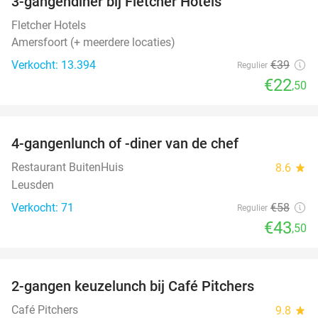
3-gangendiner bij Fletcher Hotels
42%
Fletcher Hotels
Amersfoort (+ meerdere locaties)
Verkocht: 13.394
€39
Regulier
€22
,50
favorite_border
4-gangenlunch of -diner van de chef
25%
Restaurant BuitenHuis
8.6
star
Leusden
Verkocht: 71
€58
Regulier
€43
,50
favorite_border
2-gangen keuzelunch bij Café Pitchers
36%
Café Pitchers
9.8
star