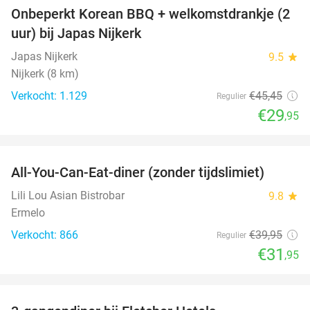
Onbeperkt Korean BBQ + welkomstdrankje (2
34%
uur) bij Japas Nijkerk
Japas Nijkerk
9.5
star
Nijkerk (8 km)
Verkocht: 1.129
€45
,45
Regulier
€29
,95
favorite_border
All-You-Can-Eat-diner (zonder tijdslimiet)
20%
Lili Lou Asian Bistrobar
9.8
star
Ermelo
Verkocht: 866
€39
,95
Regulier
€31
,95
favorite_border