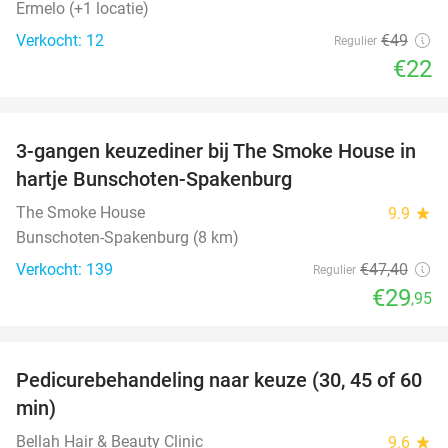
Ermelo (+1 locatie)
Verkocht: 12
€49
Regulier
€22
favorite_border
3-gangen keuzediner bij The Smoke House in
37%
hartje Bunschoten-Spakenburg
The Smoke House
9.9
star
Bunschoten-Spakenburg (8 km)
Verkocht: 139
€47
,40
Regulier
€29
,95
favorite_border
Pedicurebehandeling naar keuze (30, 45 of 60
58%
min)
Bellah Hair & Beauty Clinic
9.6
star