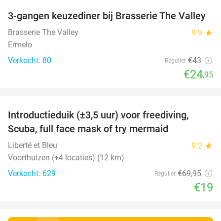
3-gangen keuzediner bij Brasserie The Valley
42%
Brasserie The Valley
9.9
star
Ermelo
Verkocht: 80
€43
Regulier
€24
,95
favorite_border
Introductieduik (±3,5 uur) voor freediving,
73%
Scuba, full face mask of try mermaid
Liberté et Bleu
9.2
star
Voorthuizen (+4 locaties) (12 km)
Verkocht: 629
€69
,95
Regulier
€19