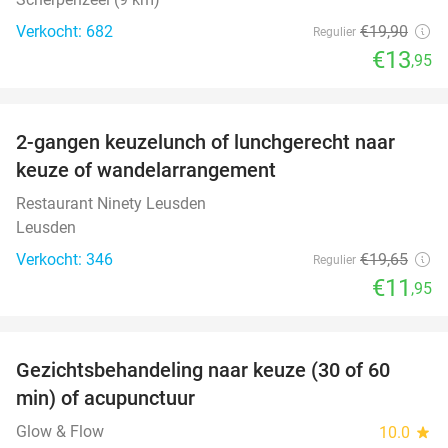
Verkocht: 682
€19
,90
Regulier
€13
,95
favorite_border
2-gangen keuzelunch of lunchgerecht naar
39%
keuze of wandelarrangement
Restaurant Ninety Leusden
Leusden
Verkocht: 346
€19
,65
Regulier
€11
,95
favorite_border
Gezichtsbehandeling naar keuze (30 of 60
55%
min) of acupunctuur
Glow & Flow
10.0
star