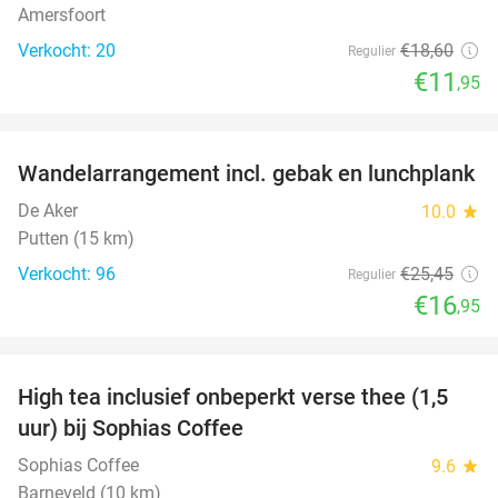
Amersfoort
Verkocht: 20
€18
,60
Regulier
€11
,95
favorite_border
Wandelarrangement incl. gebak en lunchplank
33%
De Aker
10.0
star
Putten (15 km)
Verkocht: 96
€25
,45
Regulier
€16
,95
favorite_border
High tea inclusief onbeperkt verse thee (1,5
41%
uur) bij Sophias Coffee
Sophias Coffee
9.6
star
Barneveld (10 km)