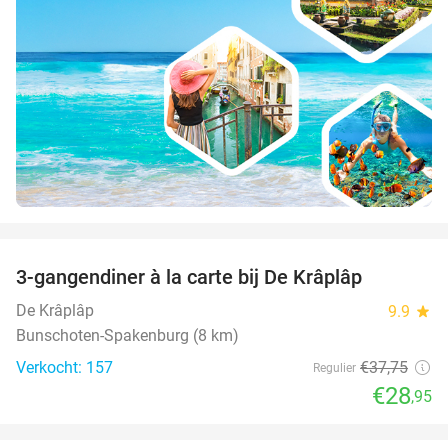
favorite_border
3-gangendiner à la carte bij De Krâplâp
23%
De Krâplâp
9.9
star
Bunschoten-Spakenburg (8 km)
Verkocht: 157
€37
,75
Regulier
€28
,95
favorite_border