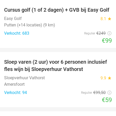
Cursus golf (1 of 2 dagen) + GVB bij Easy Golf
60%
Easy Golf
8.1
star
Putten (+14 locaties) (9 km)
Verkocht: 683
€249
Regulier
€99
favorite_border
Sloep varen (2 uur) voor 6 personen inclusief
41%
fles wijn bij Sloepverhuur Vathorst
Sloepverhuur Vathorst
9.9
star
Amersfoort
Verkocht: 94
€99
,50
Regulier
€59
favorite_border