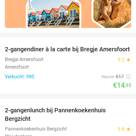
favorite_border
2-gangendiner à la carte bij Bregje Amersfoort
12%
Bregje Amersfoort
9.2
star
Amersfoort
Verkocht: 980
€17
Regulier
€14
,95
favorite_border
2-gangenlunch bij Pannenkoekenhuis
44%
Bergzicht
Pannenkoekenhuis Bergzicht
9.8
star