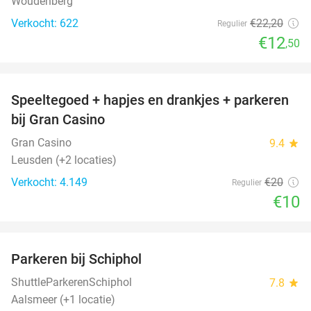
Woudenberg
Verkocht: 622
€22
,20
Regulier
€12
,50
favorite_border
Speeltegoed + hapjes en drankjes + parkeren
50%
bij Gran Casino
Gran Casino
9.4
star
Leusden (+2 locaties)
Verkocht: 4.149
€20
Regulier
€10
favorite_border
Parkeren bij Schiphol
36%
ShuttleParkerenSchiphol
7.8
star
Aalsmeer (+1 locatie)