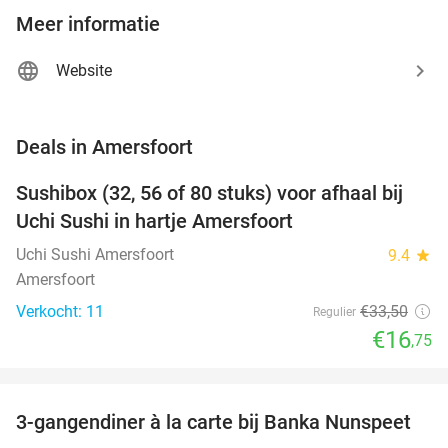
Meer informatie
Website
favorite_border
Deals in Amersfoort
Sushibox (32, 56 of 80 stuks) voor afhaal bij
50%
NEW
Uchi Sushi in hartje Amersfoort
TODAY
Uchi Sushi Amersfoort
9.4
star
Amersfoort
Verkocht: 11
€33
,50
Regulier
€16
,75
favorite_border
3-gangendiner à la carte bij Banka Nunspeet
53%
NEW