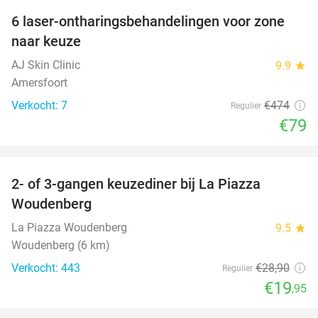
6 laser-ontharingsbehandelingen voor zone
83%
naar keuze
AJ Skin Clinic
9.9
star
Amersfoort
Verkocht: 7
€474
Regulier
€79
favorite_border
2- of 3-gangen keuzediner bij La Piazza
31%
Woudenberg
La Piazza Woudenberg
9.5
star
Woudenberg (6 km)
Verkocht: 443
€28
,90
Regulier
€19
,95
favorite_border