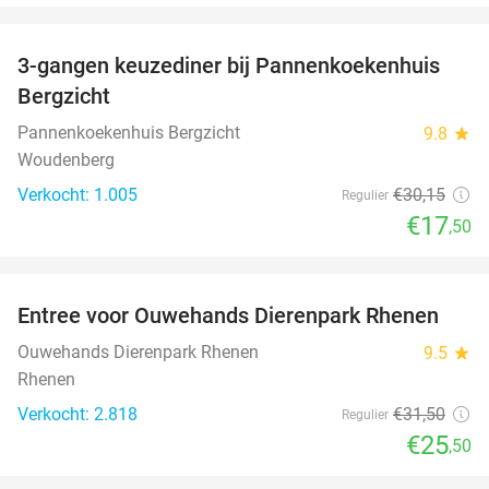
favorite_border
3-gangen keuzediner bij Pannenkoekenhuis
42%
Bergzicht
Pannenkoekenhuis Bergzicht
9.8
star
Woudenberg
Verkocht: 1.005
€30
,15
Regulier
€17
,50
favorite_border
Entree voor Ouwehands Dierenpark Rhenen
19%
Ouwehands Dierenpark Rhenen
9.5
star
Rhenen
Verkocht: 2.818
€31
,50
Regulier
€25
,50
favorite_border