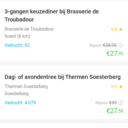
3-gangen keuzediner bij Brasserie de
28%
Troubadour
Brasserie de Troubadour
9.8
star
Soest (6 km)
Verkocht: 92
€38
,95
Regulier
€27
,95
favorite_border
Dag- of avondentree bij Thermen Soesterberg
29%
Thermen Soesterberg
9.5
star
Soesterberg
Verkocht: 4.078
€39
Regulier
€27
,50
favorite_border