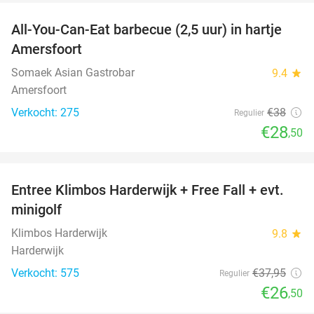
All-You-Can-Eat barbecue (2,5 uur) in hartje
25%
Amersfoort
Somaek Asian Gastrobar
9.4
star
Amersfoort
Verkocht: 275
€38
Regulier
€28
,50
favorite_border
Entree Klimbos Harderwijk + Free Fall + evt.
30%
minigolf
Klimbos Harderwijk
9.8
star
Harderwijk
Verkocht: 575
€37
,95
Regulier
€26
,50