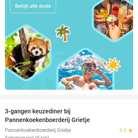
Bekijk alle deals
favorite_border
3-gangen keuzediner bij
30%
Pannenkoekenboerderij Grietje
Pannenkoekenboerderij Grietje
9.5
star
Scherpenzeel (9 km)