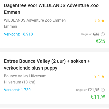
Dagentree voor WILDLANDS Adventure Zoo
24%
Emmen
WILDLANDS Adventure Zoo Emmen
9.6
star
Emmen
Verkocht: 16.918
€33
Regulier
€25
favorite_border
Entree Bounce Valley (2 uur) + sokken +
46%
verkoelende slush puppy
Bounce Valley Hilversum
9.4
star
Hilversum (13 km)
Verkocht: 1.739
€21
,95
Regulier
€11
,95
favorite_border