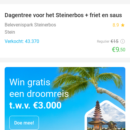
favorite_border
Dagentree voor het Steinerbos + friet en saus
37%
Belevenispark Steinerbos
8.9
star
Stein
Verkocht: 43.370
€15
Regulier
€9
,50
Win gratis
een droomreis
t.w.v. €3.000
Doe mee!