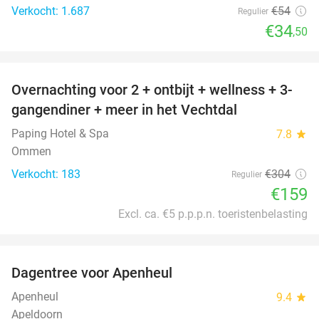
Verkocht: 1.687
€54
Regulier
€34
,50
favorite_border
Overnachting voor 2 + ontbijt + wellness + 3-
48%
gangendiner + meer in het Vechtdal
Paping Hotel & Spa
7.8
star
Ommen
Verkocht: 183
€304
Regulier
€159
Excl. ca. €5 p.p.p.n. toeristenbelasting
favorite_border
Dagentree voor Apenheul
36%
Apenheul
9.4
star
Apeldoorn