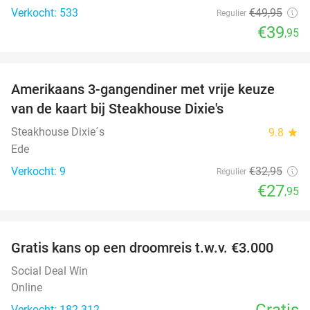
Verkocht: 533
€49
,95
Regulier
€39
,95
favorite_border
Amerikaans 3-gangendiner met vrije keuze
15%
NEW
van de kaart bij Steakhouse Dixie's
TODAY
Steakhouse Dixie´s
9.8
star
Ede
Verkocht: 9
€32
,95
Regulier
€27
,95
favorite_border
Gratis kans op een droomreis t.w.v. €3.000
Social Deal Win
Online
Gratis
Verkocht: 182.312