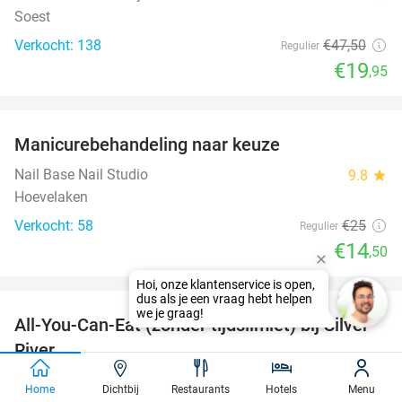
Soest
Verkocht: 138
€47
,50
Regulier
€19
,95
favorite_border
Manicurebehandeling naar keuze
42%
Nail Base Nail Studio
9.8
star
Hoevelaken
Verkocht: 58
€25
Regulier
€14
,50
favorite_border
All-You-Can-Eat (zonder tijdslimiet) bij Silver
19%
River
Silver River
9.7
star
Home
Dichtbij
Restaurants
Hotels
Menu