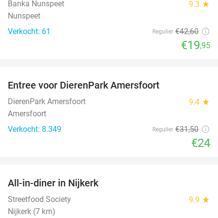
TODAY
Banka Nunspeet
9.3
star
Nunspeet
Verkocht: 61
€42
,60
Regulier
€19
,95
favorite_border
Entree voor DierenPark Amersfoort
24%
DierenPark Amersfoort
9.4
star
Amersfoort
Verkocht: 8.349
€31
,50
Regulier
€24
favorite_border
All-in-diner in Nijkerk
20%
Streetfood Society
9.9
star
Nijkerk (7 km)