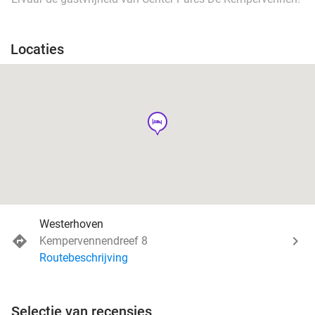
Locaties
hotel
Westerhoven
Kempervennendreef 8
Routebeschrijving
Selectie van recensies