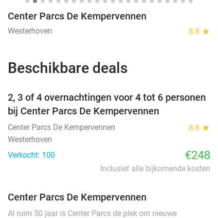
Center Parcs De Kempervennen
Westerhoven
8.8
star
Beschikbare deals
favorite_border
2, 3 of 4 overnachtingen voor 4 tot 6 personen
bij Center Parcs De Kempervennen
Center Parcs De Kempervennen
8.8
star
Westerhoven
€248
Verkocht: 100
Inclusief alle bijkomende kosten
Center Parcs De Kempervennen
Al ruim 50 jaar is Center Parcs dé plek om nieuwe