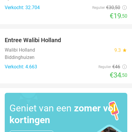
Verkocht: 32.704
€30
,50
Regulier
€19
,50
favorite_border
Entree Walibi Holland
25%
Walibi Holland
9.3
star
Biddinghuizen
Verkocht: 4.663
€46
Regulier
€34
,50
Geniet van een
zomer vol
kortingen