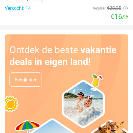
Verkocht: 14
€28
,95
Regulier
€16
,95
Ontdek de beste
vakantie
deals in eigen land
!
Bekijk hier