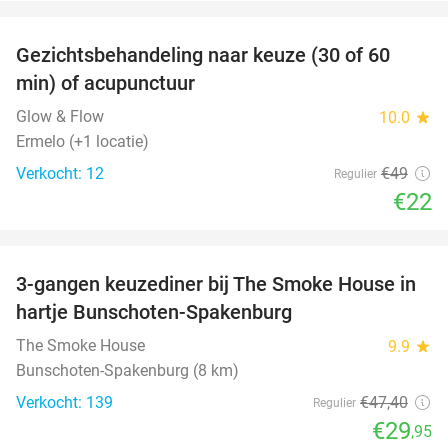
favorite_border
Gezichtsbehandeling naar keuze (30 of 60
55%
min) of acupunctuur
Glow & Flow
10.0
star
Ermelo (+1 locatie)
Verkocht: 12
€49
Regulier
€22
favorite_border
3-gangen keuzediner bij The Smoke House in
37%
hartje Bunschoten-Spakenburg
The Smoke House
9.9
star
Bunschoten-Spakenburg (8 km)
Verkocht: 139
€47
,40
Regulier
€29
,95