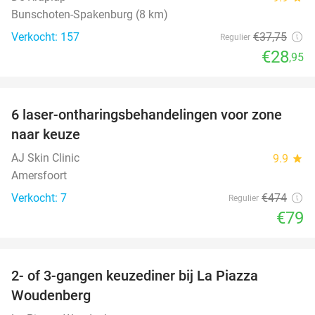
Bunschoten-Spakenburg (8 km)
Verkocht: 157
€37
,75
Regulier
€28
,95
favorite_border
6 laser-ontharingsbehandelingen voor zone
83%
naar keuze
AJ Skin Clinic
9.9
star
Amersfoort
Verkocht: 7
€474
Regulier
€79
favorite_border
2- of 3-gangen keuzediner bij La Piazza
31%
Woudenberg