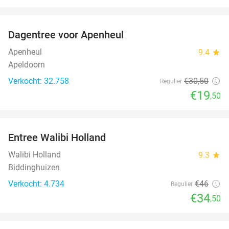
favorite_border
Dagentree voor Apenheul
36%
Apenheul
9.4
star
Apeldoorn
Verkocht: 32.758
€30
,50
Regulier
€19
,50
favorite_border
Entree Walibi Holland
25%
Walibi Holland
9.3
star
Biddinghuizen
Verkocht: 4.734
€46
Regulier
€34
,50