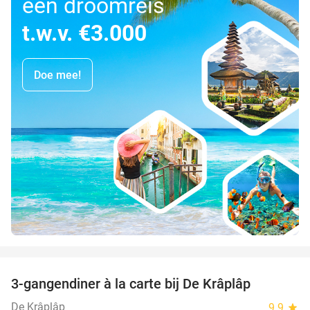
een droomreis
t.w.v. €3.000
Doe mee!
favorite_border
3-gangendiner à la carte bij De Krâplâp
23%
De Krâplâp
9.9
star