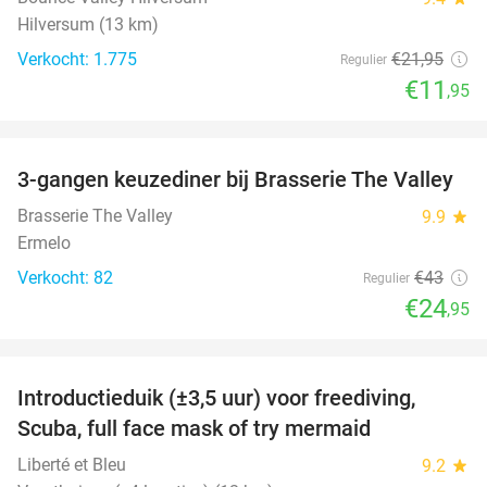
Hilversum (13 km)
Verkocht: 1.775
€21
,95
Regulier
€11
,95
favorite_border
3-gangen keuzediner bij Brasserie The Valley
42%
Brasserie The Valley
9.9
star
Ermelo
Verkocht: 82
€43
Regulier
€24
,95
favorite_border
Introductieduik (±3,5 uur) voor freediving,
73%
Scuba, full face mask of try mermaid
Liberté et Bleu
9.2
star