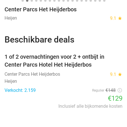
Center Parcs Het Heijderbos
Heijen
9.1
star
Beschikbare deals
favorite_border
1 of 2 overnachtingen voor 2 + ontbijt in
Center Parcs Hotel Het Heijderbos
Center Parcs Het Heijderbos
9.1
star
Heijen
Verkocht: 2.159
€148
Regulier
€129
Inclusief alle bijkomende kosten
favorite_border