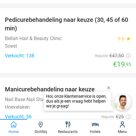
favorite_border
Pedicurebehandeling naar keuze (30, 45 of 60
58%
min)
Bellah Hair & Beauty Clinic
9.6
star
Soest
Verkocht: 138
€47
,50
Regulier
€19
,95
favorite_border
Manicurebehandeling naar keuze
42%
Hoi, onze klantenservice is open,
Nail Base Nail Studio
9.8
star
dus als je een vraag hebt helpen
we je graag!
Hoevelaken
Verkocht: 56
€25
Regulier
€14
,50
Home
Dichtbij
Restaurants
Hotels
Menu
favorite_border