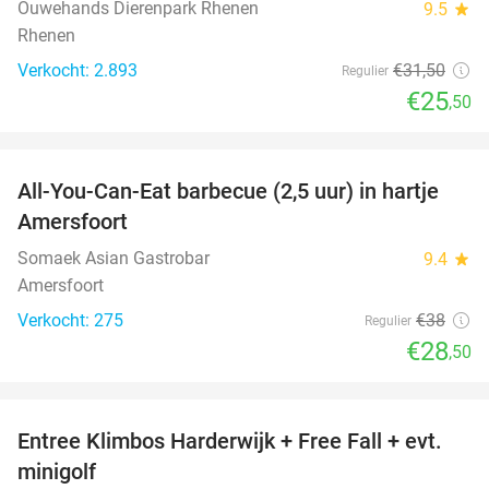
Ouwehands Dierenpark Rhenen
9.5
star
Rhenen
Verkocht: 2.893
€31
,50
Regulier
€25
,50
favorite_border
All-You-Can-Eat barbecue (2,5 uur) in hartje
25%
Amersfoort
Somaek Asian Gastrobar
9.4
star
Amersfoort
Verkocht: 275
€38
Regulier
€28
,50
favorite_border
Entree Klimbos Harderwijk + Free Fall + evt.
30%
minigolf