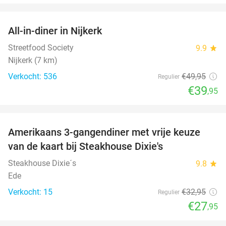
favorite_border
All-in-diner in Nijkerk
20%
Streetfood Society
9.9
star
Nijkerk (7 km)
Verkocht: 536
€49
,95
Regulier
€39
,95
favorite_border
Amerikaans 3-gangendiner met vrije keuze
15%
NEW
van de kaart bij Steakhouse Dixie's
TODAY
Steakhouse Dixie´s
9.8
star
Ede
Verkocht: 15
€32
,95
Regulier
€27
,95
favorite_border