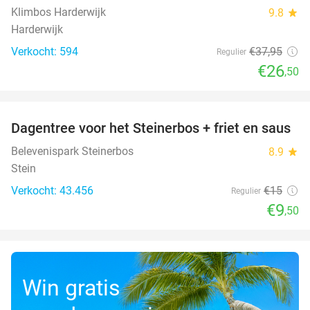
Klimbos Harderwijk
9.8
star
Harderwijk
Verkocht: 594
€37
,95
Regulier
€26
,50
favorite_border
Dagentree voor het Steinerbos + friet en saus
37%
Belevenispark Steinerbos
8.9
star
Stein
Verkocht: 43.456
€15
Regulier
€9
,50
Win gratis