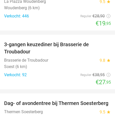
La Piazza Woudenberg
9.5
star
Woudenberg (6 km)
Verkocht: 446
€28
,90
Regulier
€19
,95
favorite_border
3-gangen keuzediner bij Brasserie de
28%
Troubadour
Brasserie de Troubadour
9.8
star
Soest (6 km)
Verkocht: 92
€38
,95
Regulier
€27
,95
favorite_border
Dag- of avondentree bij Thermen Soesterberg
29%
Thermen Soesterberg
9.5
star