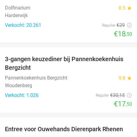
Dolfinarium
8.5
star
Harderwijk
Verkocht: 20.261
€29
Regulier
€18
,50
favorite_border
3-gangen keuzediner bij Pannenkoekenhuis
42%
Bergzicht
Pannenkoekenhuis Bergzicht
9.8
star
Woudenberg
Verkocht: 1.026
€30
,15
Regulier
€17
,50
favorite_border
Entree voor Ouwehands Dierenpark Rhenen
19%