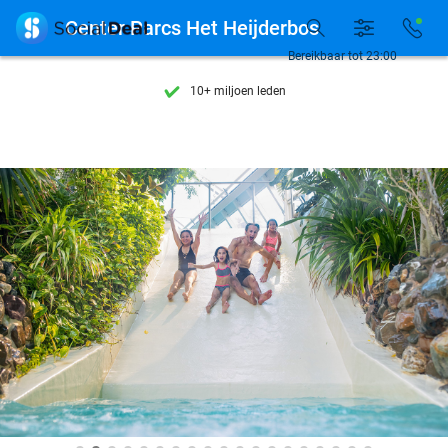
Ontdek 15.000+ deals

Center Parcs Het Heijderbos
7 dagen per week beschikbaar
Bereikbaar tot 23:00
10+ miljoen leden
9,4
op basis van
205.886 reviews
Ontdek 15.000+ deals
7 dagen per week beschikbaar
10+ miljoen leden