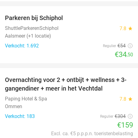
favorite_border
Parkeren bij Schiphol
36%
ShuttleParkerenSchiphol
7.8
star
Aalsmeer (+1 locatie)
Verkocht: 1.692
€54
Regulier
€34
,50
favorite_border
Overnachting voor 2 + ontbijt + wellness + 3-
48%
gangendiner + meer in het Vechtdal
Paping Hotel & Spa
7.8
star
Ommen
Verkocht: 183
€304
Regulier
€159
Excl. ca. €5 p.p.p.n. toeristenbelasting