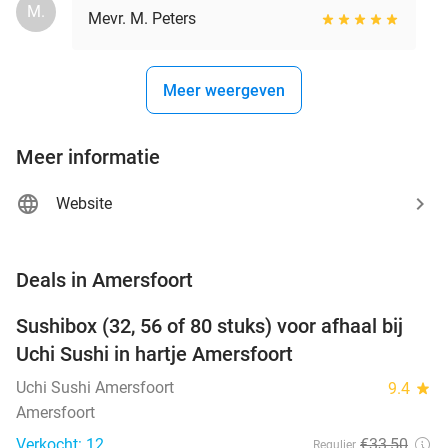
M.
Mevr. M. Peters
Meer weergeven
Meer informatie
Website
favorite_border
Deals in Amersfoort
Sushibox (32, 56 of 80 stuks) voor afhaal bij
50%
NEW
Uchi Sushi in hartje Amersfoort
TODAY
Uchi Sushi Amersfoort
9.4
star
Amersfoort
Verkocht: 12
€33
,50
Regulier