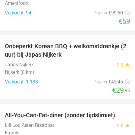
Amersfoort
Verkocht: 94
€99
,50
Regulier
€59
favorite_border
Onbeperkt Korean BBQ + welkomstdrankje (2
34%
uur) bij Japas Nijkerk
Japas Nijkerk
9.5
star
Nijkerk (8 km)
Verkocht: 1.133
€45
,45
Regulier
€29
,95
favorite_border
All-You-Can-Eat-diner (zonder tijdslimiet)
20%
Lili Lou Asian Bistrobar
9.8
star
Ermelo