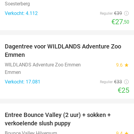
Soesterberg
Verkocht: 4.112
€39
Regulier
€27
,50
favorite_border
Dagentree voor WILDLANDS Adventure Zoo
24%
Emmen
WILDLANDS Adventure Zoo Emmen
9.6
star
Emmen
Verkocht: 17.081
€33
Regulier
€25
favorite_border
Entree Bounce Valley (2 uur) + sokken +
46%
verkoelende slush puppy
Bounce Valley Hilversum
9.4
star