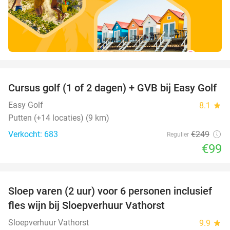
favorite_border
Cursus golf (1 of 2 dagen) + GVB bij Easy Golf
60%
Easy Golf
8.1
star
Putten (+14 locaties) (9 km)
Verkocht: 683
€249
Regulier
€99
favorite_border
Sloep varen (2 uur) voor 6 personen inclusief
41%
fles wijn bij Sloepverhuur Vathorst
Sloepverhuur Vathorst
9.9
star