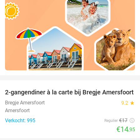
favorite_border
2-gangendiner à la carte bij Bregje Amersfoort
12%
Bregje Amersfoort
9.2
star
Amersfoort
Verkocht: 995
€17
Regulier
€14
,95
favorite_border