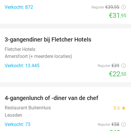
Verkocht: 872
€39
,95
Regulier
€31
,95
favorite_border
3-gangendiner bij Fletcher Hotels
42%
Fletcher Hotels
Amersfoort (+ meerdere locaties)
Verkocht: 13.445
€39
Regulier
€22
,50
favorite_border
4-gangenlunch of -diner van de chef
25%
Restaurant BuitenHuis
8.6
star
Leusden
Verkocht: 73
€58
Regulier