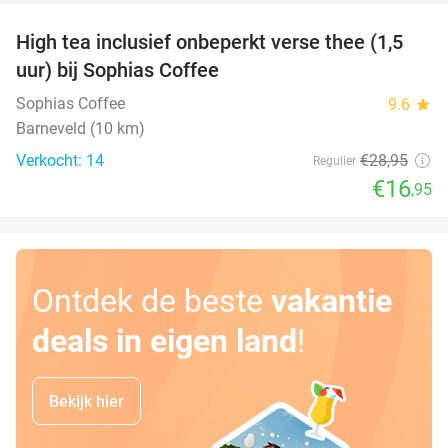
High tea inclusief onbeperkt verse thee (1,5
41%
uur) bij Sophias Coffee
Sophias Coffee
9.6
star
Barneveld (10 km)
Verkocht: 14
€28
,95
Regulier
€16
,95
Ontdek de beste
vakantie
deals in eigen land
!
Bekijk hier