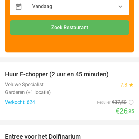
Zoek Restaurant
favorite_border
Huur E-chopper (2 uur en 45 minuten)
28%
Veluwe Specialist
7.8
star
Garderen (+1 locatie)
Verkocht: 624
€37
,50
Regulier
€26
,95
favorite_border
Entree voor het Dolfinarium
36%