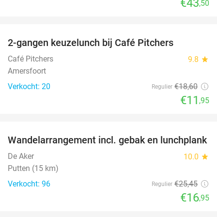
€43
,50
favorite_border
2-gangen keuzelunch bij Café Pitchers
36%
Café Pitchers
9.8
star
Amersfoort
Verkocht: 20
€18
,60
Regulier
€11
,95
favorite_border
Wandelarrangement incl. gebak en lunchplank
33%
De Aker
10.0
star
Putten (15 km)
Verkocht: 96
€25
,45
Regulier
€16
,95
favorite_border