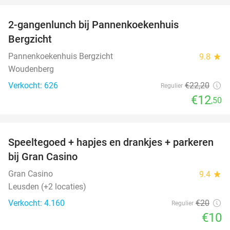
2-gangenlunch bij Pannenkoekenhuis
44%
Bergzicht
Pannenkoekenhuis Bergzicht
9.8
star
Woudenberg
Verkocht: 626
€22
,20
Regulier
€12
,50
favorite_border
Speeltegoed + hapjes en drankjes + parkeren
50%
bij Gran Casino
Gran Casino
9.4
star
Leusden (+2 locaties)
Verkocht: 4.160
€20
Regulier
€10