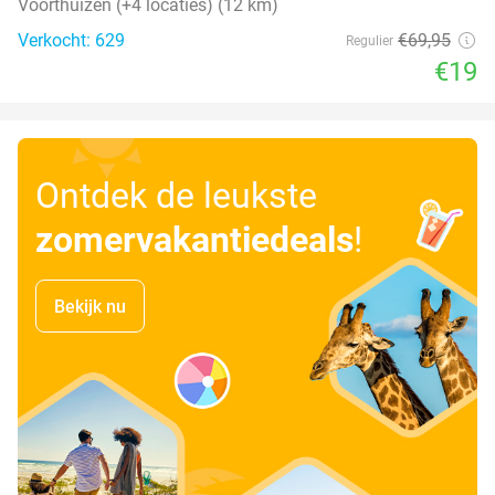
Voorthuizen (+4 locaties) (12 km)
Verkocht: 629
€69
,95
Regulier
€19
Ontdek de leukste
zomervakantiedeals
!
Bekijk nu