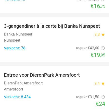
€16
,75
favorite_border
3-gangendiner à la carte bij Banka Nunspeet
53%
NEW
TODAY
Banka Nunspeet
9.3
star
Nunspeet
Verkocht: 78
€42
,60
Regulier
€19
,95
favorite_border
Entree voor DierenPark Amersfoort
24%
DierenPark Amersfoort
9.4
star
Amersfoort
Verkocht: 8.434
€31
,50
Regulier
€24