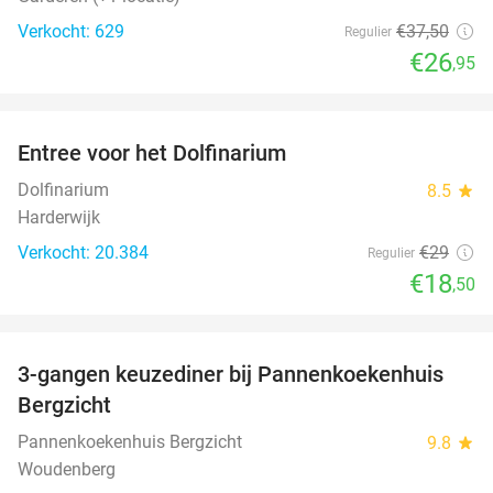
Verkocht: 629
€37
,50
Regulier
€26
,95
favorite_border
Entree voor het Dolfinarium
36%
Dolfinarium
8.5
star
Harderwijk
Verkocht: 20.384
€29
Regulier
€18
,50
favorite_border
3-gangen keuzediner bij Pannenkoekenhuis
42%
Bergzicht
Pannenkoekenhuis Bergzicht
9.8
star
Woudenberg