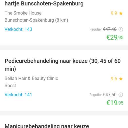
hartje Bunschoten-Spakenburg
The Smoke House
9.9
star
Bunschoten-Spakenburg (8 km)
Verkocht: 143
€47
,40
Regulier
€29
,95
favorite_border
Pedicurebehandeling naar keuze (30, 45 of 60
58%
min)
Bellah Hair & Beauty Clinic
9.6
star
Soest
Verkocht: 141
€47
,50
Regulier
€19
,95
favorite_border
Manicurebehandeling naar keuze