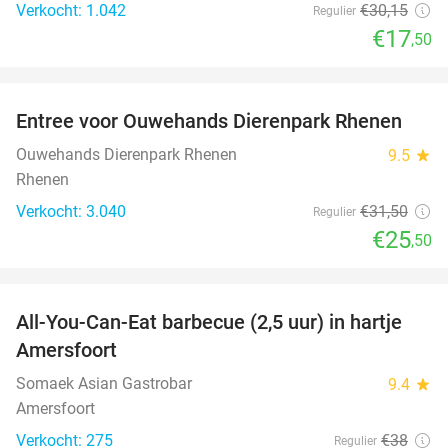
Verkocht: 1.042
€30
,15
Regulier
€17
,50
favorite_border
Entree voor Ouwehands Dierenpark Rhenen
19%
Ouwehands Dierenpark Rhenen
9.5
star
Rhenen
Verkocht: 3.040
€31
,50
Regulier
€25
,50
favorite_border
All-You-Can-Eat barbecue (2,5 uur) in hartje
25%
Amersfoort
Somaek Asian Gastrobar
9.4
star
Amersfoort
Verkocht: 275
€38
Regulier