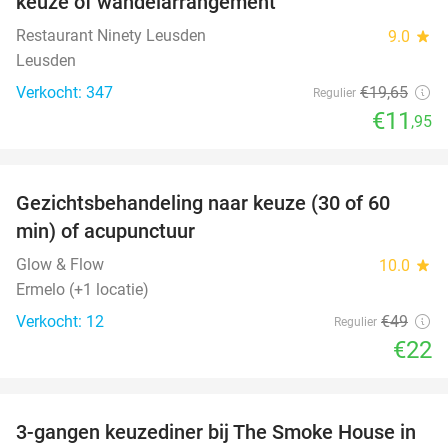
keuze of wandelarrangement
Restaurant Ninety Leusden
9.0
star
Leusden
Verkocht: 347
€19
,65
Regulier
€11
,95
favorite_border
Gezichtsbehandeling naar keuze (30 of 60
55%
min) of acupunctuur
Glow & Flow
10.0
star
Ermelo (+1 locatie)
Verkocht: 12
€49
Regulier
€22
favorite_border
3-gangen keuzediner bij The Smoke House in
37%