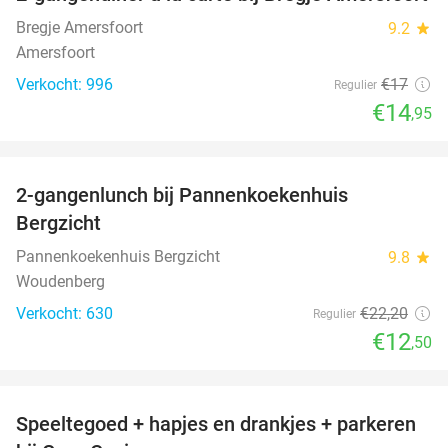
12%
Bregje Amersfoort
9.2
star
Amersfoort
Verkocht: 996
€17
Regulier
€14
,95
favorite_border
2-gangenlunch bij Pannenkoekenhuis
44%
Bergzicht
Pannenkoekenhuis Bergzicht
9.8
star
Woudenberg
Verkocht: 630
€22
,20
Regulier
€12
,50
favorite_border
Speeltegoed + hapjes en drankjes + parkeren
50%