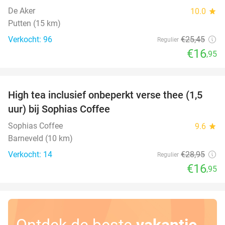
De Aker
10.0
star
Putten (15 km)
Verkocht: 96
€25
,45
Regulier
€16
,95
favorite_border
High tea inclusief onbeperkt verse thee (1,5
41%
uur) bij Sophias Coffee
Sophias Coffee
9.6
star
Barneveld (10 km)
Verkocht: 14
€28
,95
Regulier
€16
,95
Ontdek de beste
vakantie