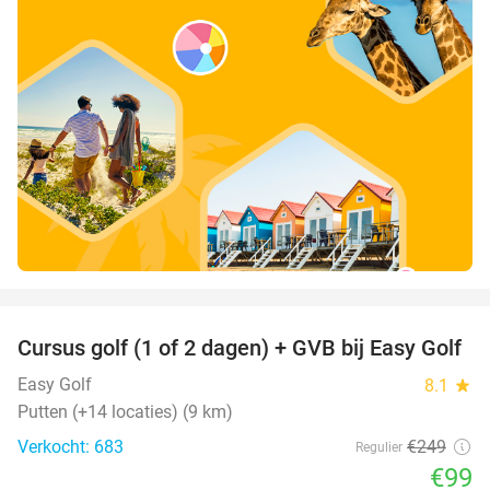
favorite_border
Cursus golf (1 of 2 dagen) + GVB bij Easy Golf
60%
Easy Golf
8.1
star
Putten (+14 locaties) (9 km)
Verkocht: 683
€249
Regulier
€99