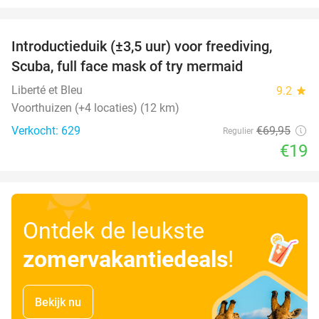
favorite_border
Introductieduik (±3,5 uur) voor freediving,
73%
Scuba, full face mask of try mermaid
Liberté et Bleu
9.2
star
Voorthuizen (+4 locaties) (12 km)
Verkocht: 629
€69
,95
Regulier
€19
Ontdek de leukste
zomervakantiedeals
!
Bekijk nu