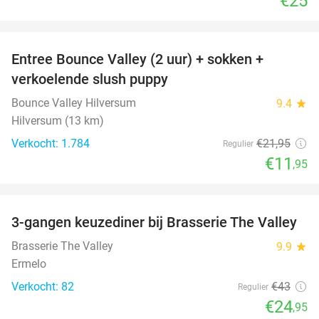
€25
favorite_border
Entree Bounce Valley (2 uur) + sokken +
46%
verkoelende slush puppy
Bounce Valley Hilversum
9.4
star
Hilversum (13 km)
Verkocht: 1.784
€21
,95
Regulier
€11
,95
favorite_border
3-gangen keuzediner bij Brasserie The Valley
42%
Brasserie The Valley
9.9
star
Ermelo
Verkocht: 82
€43
Regulier
€24
,95