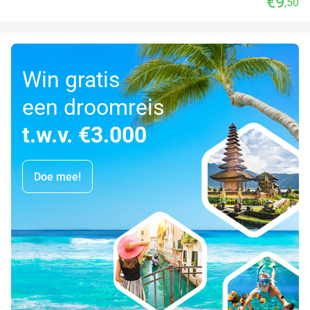
€9
,50
Win gratis
een droomreis
t.w.v. €3.000
Doe mee!