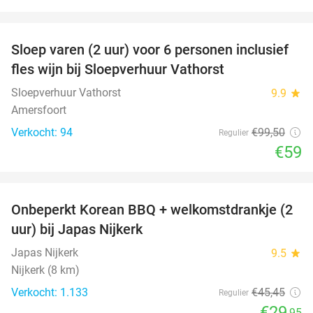
favorite_border
Sloep varen (2 uur) voor 6 personen inclusief
41%
fles wijn bij Sloepverhuur Vathorst
Sloepverhuur Vathorst
9.9
star
Amersfoort
Verkocht: 94
€99
,50
Regulier
€59
favorite_border
Onbeperkt Korean BBQ + welkomstdrankje (2
34%
uur) bij Japas Nijkerk
Japas Nijkerk
9.5
star
Nijkerk (8 km)
Verkocht: 1.133
€45
,45
Regulier
€29
,95