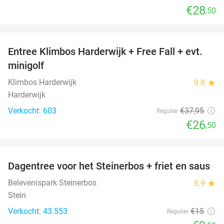
€28
,50
favorite_border
Entree Klimbos Harderwijk + Free Fall + evt.
30%
minigolf
Klimbos Harderwijk
9.8
star
Harderwijk
Verkocht: 603
€37
,95
Regulier
€26
,50
favorite_border
Dagentree voor het Steinerbos + friet en saus
37%
Belevenispark Steinerbos
8.9
star
Stein
Verkocht: 43.553
€15
Regulier