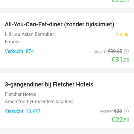
favorite_border
All-You-Can-Eat-diner (zonder tijdslimiet)
20%
Lili Lou Asian Bistrobar
9.8
star
Ermelo
Verkocht: 874
€39
,95
Regulier
€31
,95
favorite_border
3-gangendiner bij Fletcher Hotels
42%
Fletcher Hotels
Amersfoort (+ meerdere locaties)
Verkocht: 13.477
€39
Regulier
€22
,50
favorite_border