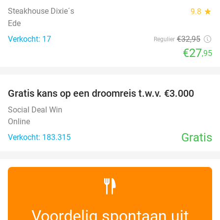
Steakhouse Dixie´s
9.8
star
Ede
Verkocht: 17
€32
,95
Regulier
€27
,95
favorite_border
Gratis kans op een droomreis t.w.v. €3.000
Social Deal Win
Online
Gratis
Verkocht: 183.315
Voordelig spontaan uit