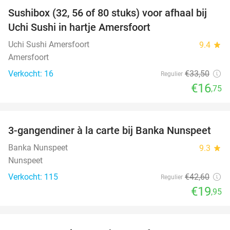
Sushibox (32, 56 of 80 stuks) voor afhaal bij
50%
NEW
Uchi Sushi in hartje Amersfoort
TODAY
Uchi Sushi Amersfoort
9.4
star
Amersfoort
Verkocht: 16
€33
,50
Regulier
€16
,75
favorite_border
3-gangendiner à la carte bij Banka Nunspeet
53%
NEW
TODAY
Banka Nunspeet
9.3
star
Nunspeet
Verkocht: 115
€42
,60
Regulier
€19
,95
favorite_border