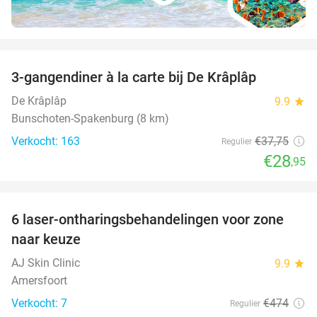
favorite_border
3-gangendiner à la carte bij De Krâplâp
23%
De Krâplâp
9.9
star
Bunschoten-Spakenburg (8 km)
Verkocht: 163
€37
,75
Regulier
€28
,95
favorite_border
6 laser-ontharingsbehandelingen voor zone
83%
naar keuze
AJ Skin Clinic
9.9
star
Amersfoort
Verkocht: 7
€474
Regulier