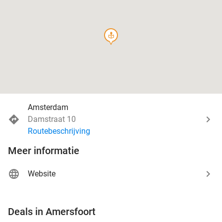
course
Amsterdam
Damstraat 10
Routebeschrijving
Meer informatie
Website
favorite_border
Deals in Amersfoort