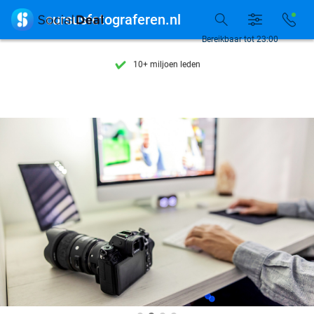
Ontdek 15.000+ deals

cursusfotograferen.nl
7 dagen per week beschikbaar
Bereikbaar tot 23:00
10+ miljoen leden
9,4
op basis van
205.945 reviews
Ontdek 15.000+ deals
7 dagen per week beschikbaar
10+ miljoen leden