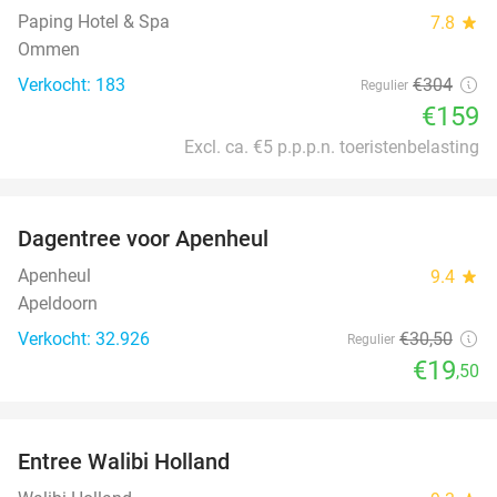
Paping Hotel & Spa
7.8
star
Ommen
Verkocht: 183
€304
Regulier
€159
Excl. ca. €5 p.p.p.n. toeristenbelasting
favorite_border
Dagentree voor Apenheul
36%
Apenheul
9.4
star
Apeldoorn
Verkocht: 32.926
€30
,50
Regulier
€19
,50
favorite_border
Entree Walibi Holland
25%