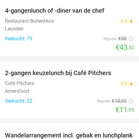
4-gangenlunch of -diner van de chef
25%
Restaurant BuitenHuis
8.6
star
Leusden
Verkocht: 75
€58
Regulier
€43
,50
favorite_border
2-gangen keuzelunch bij Café Pitchers
36%
Café Pitchers
9.8
star
Amersfoort
Verkocht: 22
€18
,60
Regulier
€11
,95
favorite_border
Wandelarrangement incl. gebak en lunchplank
33%