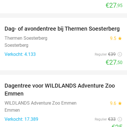
€27
,95
favorite_border
Dag- of avondentree bij Thermen Soesterberg
29%
Thermen Soesterberg
9.5
star
Soesterberg
Verkocht: 4.133
€39
Regulier
€27
,50
favorite_border
Dagentree voor WILDLANDS Adventure Zoo
24%
Emmen
WILDLANDS Adventure Zoo Emmen
9.6
star
Emmen
Verkocht: 17.389
€33
Regulier