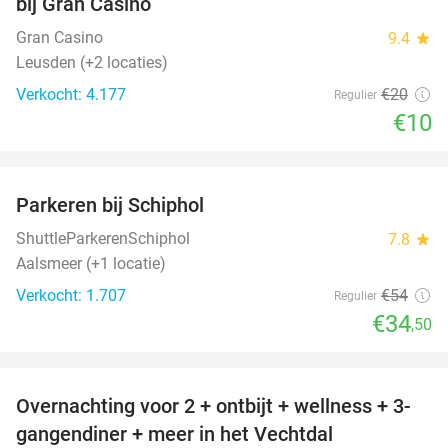
bij Gran Casino
Gran Casino
9.4
star
Leusden (+2 locaties)
Verkocht: 4.177
€20
Regulier
€10
favorite_border
Parkeren bij Schiphol
36%
ShuttleParkerenSchiphol
7.8
star
Aalsmeer (+1 locatie)
Verkocht: 1.707
€54
Regulier
€34
,50
favorite_border
Overnachting voor 2 + ontbijt + wellness + 3-
48%
gangendiner + meer in het Vechtdal