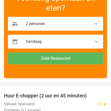
eten?
Zoek Restaurant
favorite_border
Huur E-chopper (2 uur en 45 minuten)
28%
Veluwe Specialist
7.8
star
Garderen (+1 locatie)