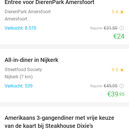
Entree voor DierenPark Amersfoort
24%
DierenPark Amersfoort
9.4
star
Amersfoort
Verkocht: 8.570
€31
,50
Regulier
€24
favorite_border
All-in-diner in Nijkerk
20%
Streetfood Society
9.9
star
Nijkerk (7 km)
Verkocht: 539
€49
,95
Regulier
€39
,95
favorite_border
Amerikaans 3-gangendiner met vrije keuze
15%
NEW
van de kaart bij Steakhouse Dixie's
TODAY