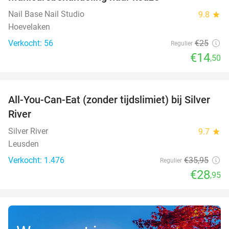
42%
Nail Base Nail Studio
9.8
star
Hoevelaken
Verkocht: 56
€25
Regulier
€14
,50
favorite_border
All-You-Can-Eat (zonder tijdslimiet) bij Silver
19%
River
Silver River
9.7
star
Leusden
Verkocht: 1.476
€35
,95
Regulier
€28
,95