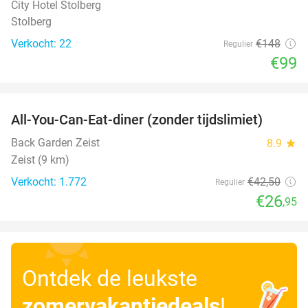
City Hotel Stolberg
Stolberg
Verkocht: 22
€148
Regulier
€99
favorite_border
All-You-Can-Eat-diner (zonder tijdslimiet)
37%
Back Garden Zeist
8.9
star
Zeist (9 km)
Verkocht: 1.772
€42
,50
Regulier
€26
,95
Ontdek de leukste
zomervakantiedeals
!