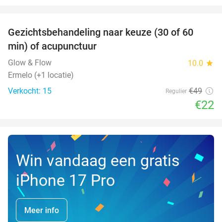
favorite_border
Gezichtsbehandeling naar keuze (30 of 60
55%
NEW
min) of acupunctuur
TODAY
Glow & Flow
10.0
star
Ermelo (+1 locatie)
Verkocht: 15
€49
Regulier
€22
Win vandaag een gratis
iPhone 17 Pro
Meer info