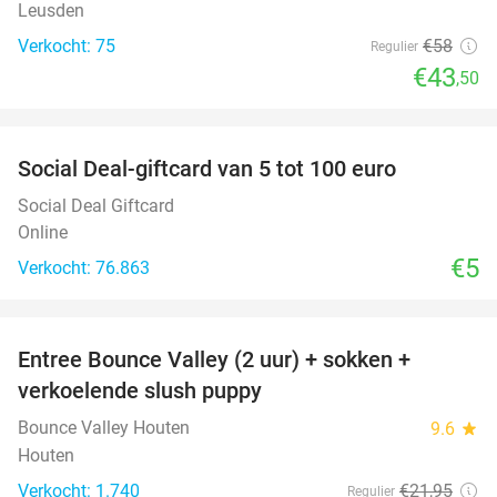
Leusden
Verkocht: 75
€58
Regulier
€43
,50
favorite_border
Social Deal-giftcard van 5 tot 100 euro
Social Deal Giftcard
Online
€5
Verkocht: 76.863
favorite_border
Entree Bounce Valley (2 uur) + sokken +
46%
verkoelende slush puppy
Bounce Valley Houten
9.6
star
Houten
Verkocht: 1.740
€21
,95
Regulier