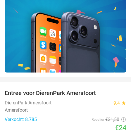
favorite_border
Entree voor DierenPark Amersfoort
24%
DierenPark Amersfoort
9.4
star
Amersfoort
Verkocht: 8.785
€31
,50
Regulier
€24