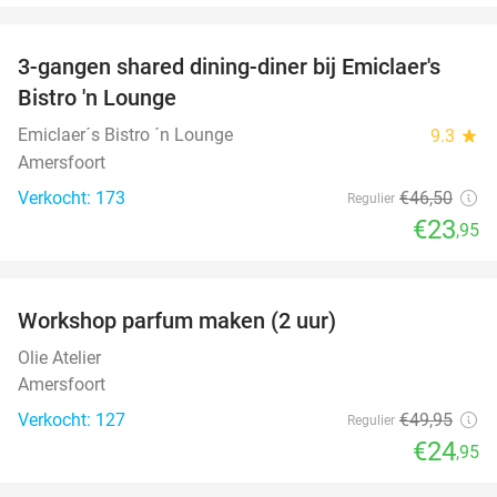
favorite_border
3-gangen shared dining-diner bij Emiclaer's
48%
Bistro 'n Lounge
Emiclaer´s Bistro ´n Lounge
9.3
star
Amersfoort
Verkocht: 173
€46
,50
Regulier
€23
,95
favorite_border
Workshop parfum maken (2 uur)
50%
Olie Atelier
Amersfoort
Verkocht: 127
€49
,95
Regulier
€24
,95
favorite_border