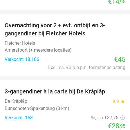
€14
,95
favorite_border
Overnachting voor 2 + evt. ontbijt en 3-
gangendiner bij Fletcher Hotels
Fletcher Hotels
Amersfoort (+ meerdere locaties)
€45
Verkocht: 18.106
Excl. ca. €3 p.p.p.n. toeristenbelasting
favorite_border
3-gangendiner à la carte bij De Krâplâp
23%
De Krâplâp
9.9
star
Bunschoten-Spakenburg (8 km)
Verkocht: 163
€37
,75
Regulier
€28
,95