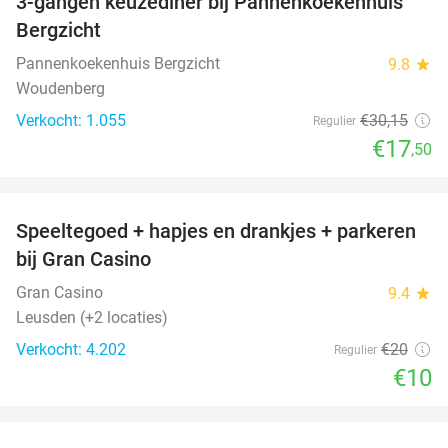
3-gangen keuzediner bij Pannenkoekenhuis
42%
Bergzicht
Pannenkoekenhuis Bergzicht
9.8
star
Woudenberg
Verkocht: 1.055
€30
,15
Regulier
€17
,50
favorite_border
Speeltegoed + hapjes en drankjes + parkeren
50%
bij Gran Casino
Gran Casino
9.4
star
Leusden (+2 locaties)
Verkocht: 4.202
€20
Regulier
€10
favorite_border