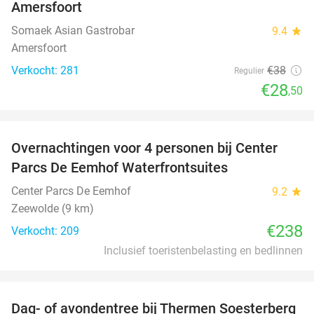
Amersfoort
Somaek Asian Gastrobar
9.4
star
Amersfoort
Verkocht: 281
€38
Regulier
€28
,50
favorite_border
Overnachtingen voor 4 personen bij Center
Parcs De Eemhof Waterfrontsuites
Center Parcs De Eemhof
9.2
star
Zeewolde (9 km)
€238
Verkocht: 209
Inclusief toeristenbelasting en bedlinnen
favorite_border
Dag- of avondentree bij Thermen Soesterberg
29%