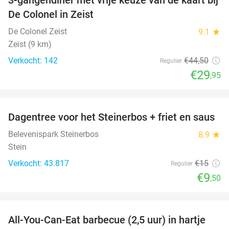
33%
De Colonel in Zeist
De Colonel Zeist
9.1
star
Zeist (9 km)
Verkocht: 142
€44
,50
Regulier
€29
,95
favorite_border
Dagentree voor het Steinerbos + friet en saus
37%
Belevenispark Steinerbos
8.9
star
Stein
Verkocht: 43.817
€15
Regulier
€9
,50
favorite_border
All-You-Can-Eat barbecue (2,5 uur) in hartje
25%