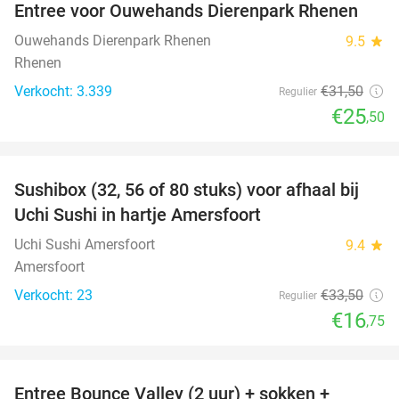
Entree voor Ouwehands Dierenpark Rhenen
19%
Ouwehands Dierenpark Rhenen
9.5
star
Rhenen
Verkocht: 3.339
€31
,50
Regulier
€25
,50
favorite_border
Sushibox (32, 56 of 80 stuks) voor afhaal bij
50%
Uchi Sushi in hartje Amersfoort
Uchi Sushi Amersfoort
9.4
star
Amersfoort
Verkocht: 23
€33
,50
Regulier
€16
,75
favorite_border
Entree Bounce Valley (2 uur) + sokken +