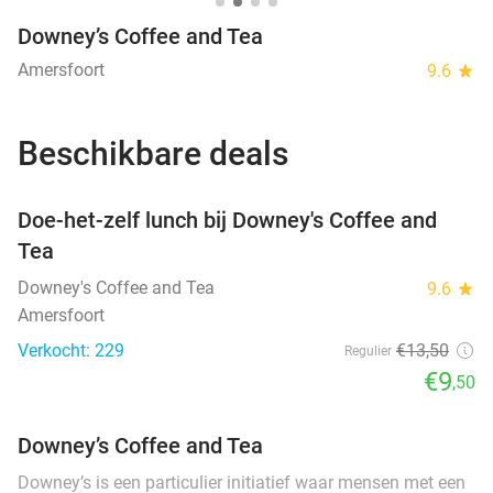
Downey’s Coffee and Tea
Amersfoort
9.6
star
Beschikbare deals
favorite_border
Doe-het-zelf lunch bij Downey's Coffee and
Tea
Downey's Coffee and Tea
9.6
star
Amersfoort
Verkocht: 229
€13
,50
Regulier
€9
,50
Downey’s Coffee and Tea
Downey’s is een particulier initiatief waar mensen met een