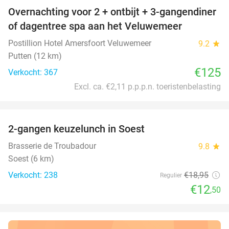
Overnachting voor 2 + ontbijt + 3-gangendiner
of dagentree spa aan het Veluwemeer
Postillion Hotel Amersfoort Veluwemeer
9.2
star
Putten (12 km)
€125
Verkocht: 367
Excl. ca. €2,11 p.p.p.n. toeristenbelasting
favorite_border
2-gangen keuzelunch in Soest
34%
Brasserie de Troubadour
9.8
star
Soest (6 km)
Verkocht: 238
€18
,95
Regulier
€12
,50