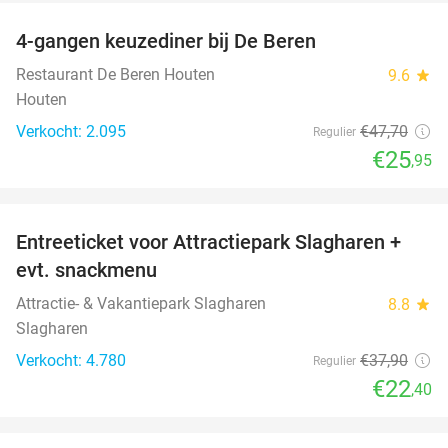
4-gangen keuzediner bij De Beren
46%
Restaurant De Beren Houten
9.6
star
Houten
Verkocht: 2.095
€47
,70
Regulier
€25
,95
favorite_border
Entreeticket voor Attractiepark Slagharen +
41%
evt. snackmenu
Attractie- & Vakantiepark Slagharen
8.8
star
Slagharen
Verkocht: 4.780
€37
,90
Regulier
€22
,40
favorite_border