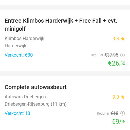
favorite_border
Entree Klimbos Harderwijk + Free Fall + evt.
30%
minigolf
Klimbos Harderwijk
9.8
star
Harderwijk
Verkocht: 630
€37
,95
Regulier
€26
,50
favorite_border
Complete autowasbeurt
45%
NEW
TODAY
Autowas Driebergen
9.0
star
Driebergen-Rijsenburg (11 km)
Verkocht: 13
€18
Regulier
€9
,95