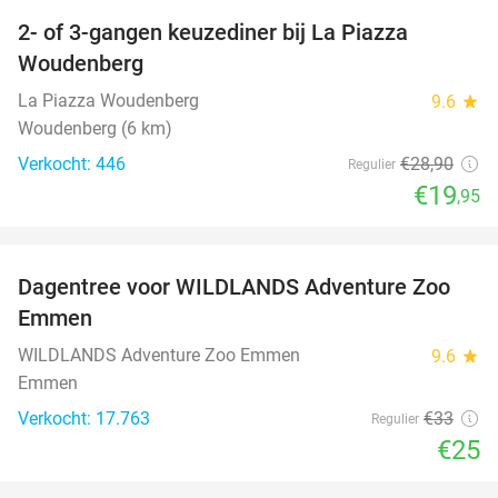
2- of 3-gangen keuzediner bij La Piazza
31%
Woudenberg
La Piazza Woudenberg
9.6
star
Woudenberg (6 km)
Verkocht: 446
€28
,90
Regulier
€19
,95
favorite_border
Dagentree voor WILDLANDS Adventure Zoo
24%
Emmen
WILDLANDS Adventure Zoo Emmen
9.6
star
Emmen
Verkocht: 17.763
€33
Regulier
€25
favorite_border