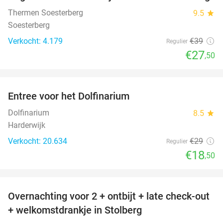
Thermen Soesterberg
9.5
star
Soesterberg
Verkocht: 4.179
€39
Regulier
€27
,50
favorite_border
Entree voor het Dolfinarium
36%
Dolfinarium
8.5
star
Harderwijk
Verkocht: 20.634
€29
Regulier
€18
,50
favorite_border
Overnachting voor 2 + ontbijt + late check-out
33%
+ welkomstdrankje in Stolberg