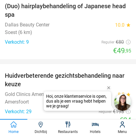
(Duo) hairplaybehandeling of Japanese head
38%
spa
Dallas Beauty Center
10.0
star
Soest (6 km)
Verkocht: 9
€80
Regulier
€49
,95
favorite_border
Huidverbeterende gezichtsbehandeling naar
88%
keuze
Gold Clinics Amersfoort
8.8
star
Amersfoort
Verkocht: 29
€195
Regulier
€24
favorite_border
Home
Dichtbij
Restaurants
Hotels
Menu