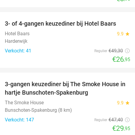
favorite_border
3- of 4-gangen keuzediner bij Hotel Baars
45%
Hotel Baars
9.9
star
Harderwijk
Verkocht: 41
€49
,30
Regulier
€26
,95
favorite_border
3-gangen keuzediner bij The Smoke House in
37%
hartje Bunschoten-Spakenburg
The Smoke House
9.9
star
Bunschoten-Spakenburg (8 km)
Verkocht: 147
€47
,40
Regulier
€29
,95