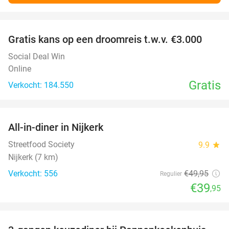
favorite_border
Gratis kans op een droomreis t.w.v. €3.000
Social Deal Win
Online
Gratis
Verkocht: 184.550
favorite_border
All-in-diner in Nijkerk
20%
Streetfood Society
9.9
star
Nijkerk (7 km)
Verkocht: 556
€49
,95
Regulier
€39
,95
favorite_border