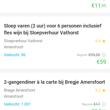
€11
,95
favorite_border
Sloep varen (2 uur) voor 6 personen inclusief
41%
fles wijn bij Sloepverhuur Vathorst
Sloepverhuur Vathorst
9.9
star
Amersfoort
Verkocht: 96
€99
,50
Regulier
€59
favorite_border
2-gangendiner à la carte bij Bregje Amersfoort
12%
Bregje Amersfoort
9.2
star
Amersfoort
Verkocht: 1.001
€17
Regulier