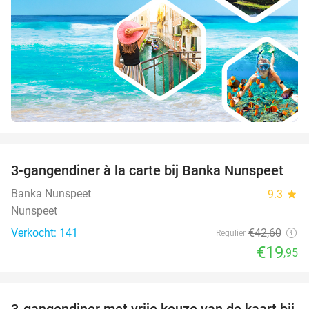
favorite_border
3-gangendiner à la carte bij Banka Nunspeet
53%
Banka Nunspeet
9.3
star
Nunspeet
Verkocht: 141
€42
,60
Regulier
€19
,95
favorite_border
3-gangendiner met vrije keuze van de kaart bij