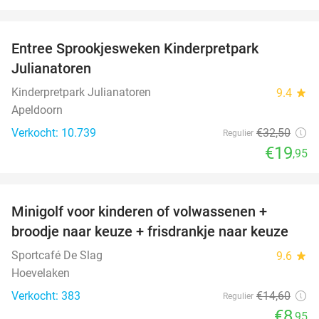
favorite_border
Entree Sprookjesweken Kinderpretpark
39%
Julianatoren
Kinderpretpark Julianatoren
9.4
star
Apeldoorn
Verkocht: 10.739
€32
,50
Regulier
€19
,95
favorite_border
Minigolf voor kinderen of volwassenen +
39%
broodje naar keuze + frisdrankje naar keuze
Sportcafé De Slag
9.6
star
Hoevelaken
Verkocht: 383
€14
,60
Regulier
€8
,95