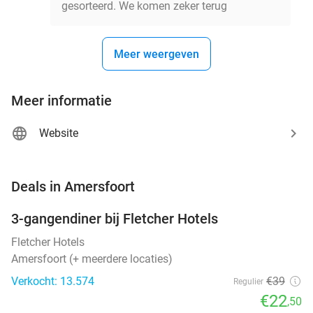
gesorteerd. We komen zeker terug
Meer weergeven
Meer informatie
Website
favorite_border
Deals in Amersfoort
3-gangendiner bij Fletcher Hotels
42%
Fletcher Hotels
Amersfoort (+ meerdere locaties)
Verkocht: 13.574
€39
Regulier
€22
,50