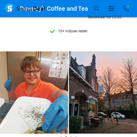
Ontdek 15.000+ deals

Downey’s Coffee and Tea
7 dagen per week beschikbaar
Bereikbaar tot 23:00
10+ miljoen leden
9,4
op basis van
206.043 reviews
Ontdek 15.000+ deals
7 dagen per week beschikbaar
10+ miljoen leden