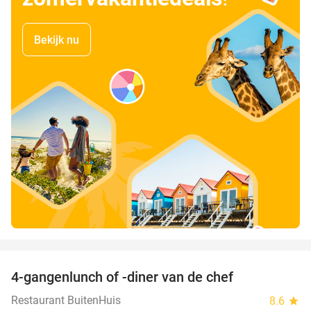
Bekijk nu
favorite_border
4-gangenlunch of -diner van de chef
25%
Restaurant BuitenHuis
8.6
star