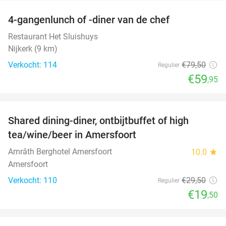
4-gangenlunch of -diner van de chef
25%
Restaurant Het Sluishuys
Nijkerk (9 km)
Verkocht: 114
€79
,50
Regulier
€59
,95
favorite_border
Shared dining-diner, ontbijtbuffet of high
34%
tea/wine/beer in Amersfoort
Amrâth Berghotel Amersfoort
10.0
star
Amersfoort
Verkocht: 110
€29
,50
Regulier
€19
,50
favorite_border