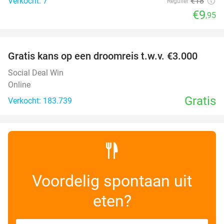
Verkocht: 7
€18
Regulier
€9
,95
favorite_border
Gratis kans op een droomreis t.w.v. €3.000
Social Deal Win
Online
Gratis
Verkocht: 183.739
Voordelig spontaan uit
eten?