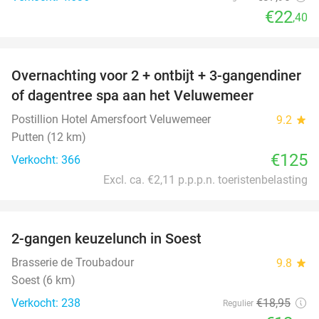
€22
,40
favorite_border
Overnachting voor 2 + ontbijt + 3-gangendiner
of dagentree spa aan het Veluwemeer
Postillion Hotel Amersfoort Veluwemeer
9.2
star
Putten (12 km)
€125
Verkocht: 366
Excl. ca. €2,11 p.p.p.n. toeristenbelasting
favorite_border
2-gangen keuzelunch in Soest
34%
Brasserie de Troubadour
9.8
star
Soest (6 km)
Verkocht: 238
€18
,95
Regulier