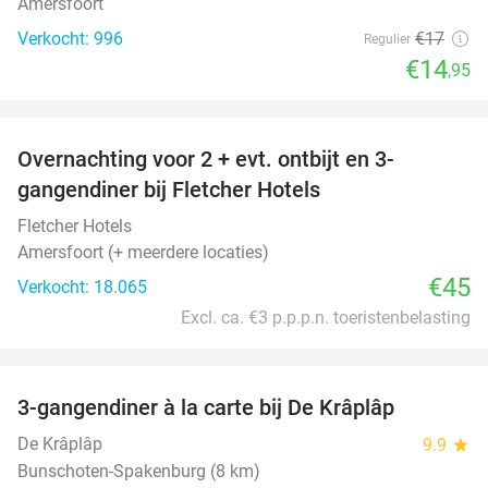
Amersfoort
Verkocht: 996
€17
Regulier
€14
,95
favorite_border
Overnachting voor 2 + evt. ontbijt en 3-
gangendiner bij Fletcher Hotels
Fletcher Hotels
Amersfoort (+ meerdere locaties)
€45
Verkocht: 18.065
Excl. ca. €3 p.p.p.n. toeristenbelasting
favorite_border
3-gangendiner à la carte bij De Krâplâp
23%
De Krâplâp
9.9
star
Bunschoten-Spakenburg (8 km)