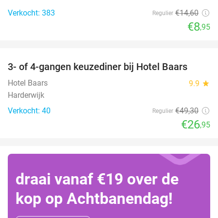
Verkocht: 383
€14
,60
Regulier
€8
,95
favorite_border
3- of 4-gangen keuzediner bij Hotel Baars
45%
Hotel Baars
9.9
star
Harderwijk
Verkocht: 40
€49
,30
Regulier
€26
,95
draai vanaf €19 over de
kop op Achtbanendag!