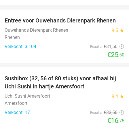
favorite_border
Entree voor Ouwehands Dierenpark Rhenen
19%
Ouwehands Dierenpark Rhenen
9.5
star
Rhenen
Verkocht: 3.104
€31
,50
Regulier
€25
,50
favorite_border
Sushibox (32, 56 of 80 stuks) voor afhaal bij
50%
Uchi Sushi in hartje Amersfoort
Uchi Sushi Amersfoort
9.4
star
Amersfoort
Verkocht: 17
€33
,50
Regulier
€16
,75