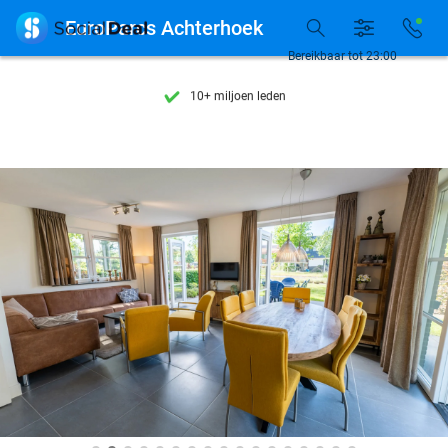
Ontdek 15.000+ deals

EuroParcs Achterhoek
7 dagen per week beschikbaar
Bereikbaar tot 23:00
10+ miljoen leden
9,4
op basis van
205.987 reviews
Ontdek 15.000+ deals
7 dagen per week beschikbaar
10+ miljoen leden