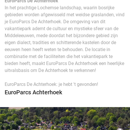
EuroParcs De Achterhoek
In het prachtige Lochemse landschap, waarin bosrijke
gebieden worden afgewisseld met weidse graslanden, vind
je EuroParcs De Achterhoek. De omgeving van dit
vakantiepark ademt de cultuur en mystieke sfeer van de
Middeleeuwen, mede doordat het bijzondere gebied zijn
eigen dialect, tradities en schitterende kastelen door de
eeuwen heen heeft weten te behouden. De locatie in
combinatie met de faciliteiten die het vakantiepark te
bieden heeft, maakt EuroParcs De Achterhoek een heerlijke
uitvalsbasis om De Achterhoek te verkennen!
EuroParcs De Achterhoek: je hebt 't gevonden!
EuroParcs Achterhoek