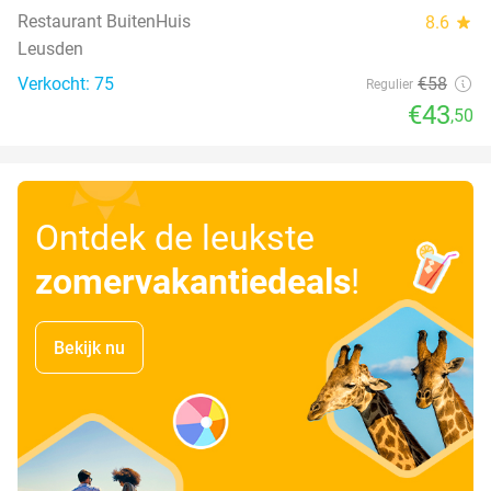
Restaurant BuitenHuis
8.6
star
Leusden
Verkocht: 75
€58
Regulier
€43
,50
Ontdek de leukste
zomervakantiedeals
!
Bekijk nu