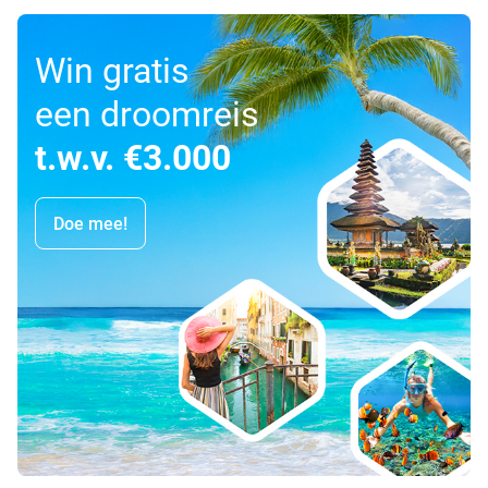
Win gratis
een droomreis
t.w.v. €3.000
Doe mee!