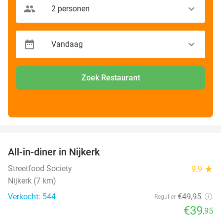
Zoek Restaurant
favorite_border
All-in-diner in Nijkerk
20%
Streetfood Society
9.9
star
Nijkerk (7 km)
Verkocht: 544
€49
,95
Regulier
€39
,95