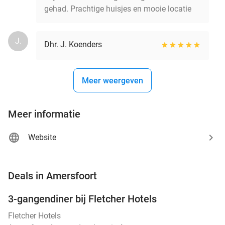
gehad. Prachtige huisjes en mooie locatie
J.
Dhr. J. Koenders
Meer weergeven
Meer informatie
Website
favorite_border
Deals in Amersfoort
3-gangendiner bij Fletcher Hotels
42%
Fletcher Hotels