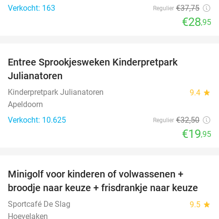
Verkocht: 163
€37
,75
Regulier
€28
,95
favorite_border
Entree Sprookjesweken Kinderpretpark
39%
Julianatoren
Kinderpretpark Julianatoren
9.4
star
Apeldoorn
Verkocht: 10.625
€32
,50
Regulier
€19
,95
favorite_border
Minigolf voor kinderen of volwassenen +
39%
broodje naar keuze + frisdrankje naar keuze
Sportcafé De Slag
9.5
star
Hoevelaken