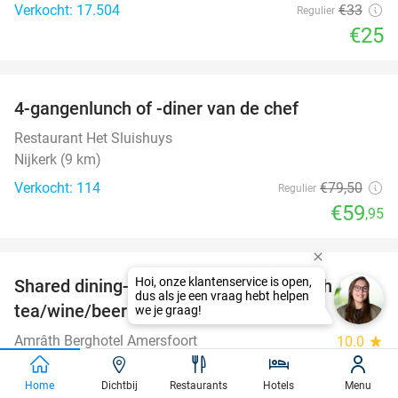
Verkocht: 17.504
€33
Regulier
€25
favorite_border
4-gangenlunch of -diner van de chef
25%
Restaurant Het Sluishuys
Nijkerk (9 km)
Verkocht: 114
€79
,50
Regulier
€59
,95
favorite_border
Hoi, onze klantenservice is open,
Shared dining-diner, ontbijtbuffet of high
34%
dus als je een vraag hebt helpen
tea/wine/beer in Amersfoort
we je graag!
Amrâth Berghotel Amersfoort
10.0
star
Amersfoort
Home
Dichtbij
Restaurants
Hotels
Menu
Verkocht: 107
€29
,50
Regulier