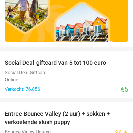
favorite_border
Social Deal-giftcard van 5 tot 100 euro
Social Deal Giftcard
Online
€5
Verkocht: 76.856
favorite_border
Entree Bounce Valley (2 uur) + sokken +
46%
verkoelende slush puppy
Bounce Valley Houten
9.6
star