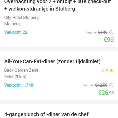
Overnachting voor 2 + ontbijt + late check-out
33%
+ welkomstdrankje in Stolberg
City Hotel Stolberg
Stolberg
Verkocht: 22
€148
Regulier
€99
favorite_border
All-You-Can-Eat-diner (zonder tijdslimiet)
37%
Back Garden Zeist
8.9
star
Zeist (9 km)
Verkocht: 1.748
€42
,50
Regulier
€26
,95
favorite_border
4-gangenlunch of -diner van de chef
25%