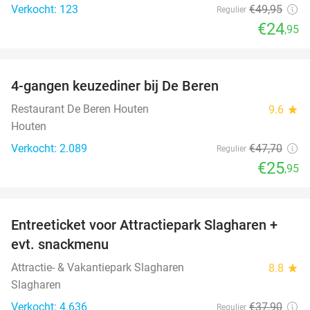
Verkocht: 123
€49
,95
Regulier
€24
,95
favorite_border
4-gangen keuzediner bij De Beren
46%
Restaurant De Beren Houten
9.6
star
Houten
Verkocht: 2.089
€47
,70
Regulier
€25
,95
favorite_border
Entreeticket voor Attractiepark Slagharen +
41%
evt. snackmenu
Attractie- & Vakantiepark Slagharen
8.8
star
Slagharen
Verkocht: 4.636
€37
,90
Regulier