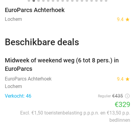
EuroParcs Achterhoek
Lochem
9.4
star
Beschikbare deals
favorite_border
Midweek of weekend weg (6 tot 8 pers.) in
EuroParcs
EuroParcs Achterhoek
9.4
star
Lochem
Verkocht: 46
€435
Regulier
€329
Excl. €1,50 toeristenbelasting p.p.p.n. en €13,50 p.p.
bedlinnen