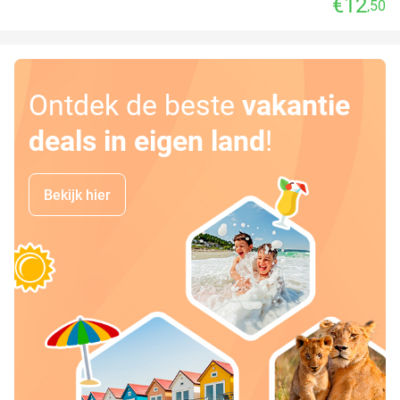
€12
,50
Ontdek de beste
vakantie
deals in eigen land
!
Bekijk hier