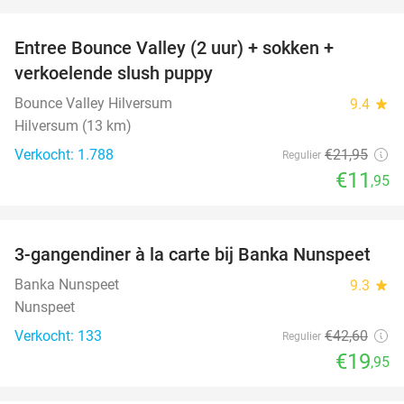
favorite_border
Entree Bounce Valley (2 uur) + sokken +
46%
verkoelende slush puppy
Bounce Valley Hilversum
9.4
star
Hilversum (13 km)
Verkocht: 1.788
€21
,95
Regulier
€11
,95
favorite_border
3-gangendiner à la carte bij Banka Nunspeet
53%
Banka Nunspeet
9.3
star
Nunspeet
Verkocht: 133
€42
,60
Regulier
€19
,95