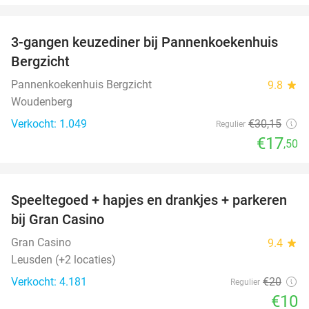
favorite_border
3-gangen keuzediner bij Pannenkoekenhuis
42%
Bergzicht
Pannenkoekenhuis Bergzicht
9.8
star
Woudenberg
Verkocht: 1.049
€30
,15
Regulier
€17
,50
favorite_border
Speeltegoed + hapjes en drankjes + parkeren
50%
bij Gran Casino
Gran Casino
9.4
star
Leusden (+2 locaties)
Verkocht: 4.181
€20
Regulier
€10