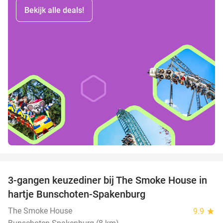
Bekijk alle deals!
favorite_border
3-gangen keuzediner bij The Smoke House in
37%
hartje Bunschoten-Spakenburg
The Smoke House
9.9
star