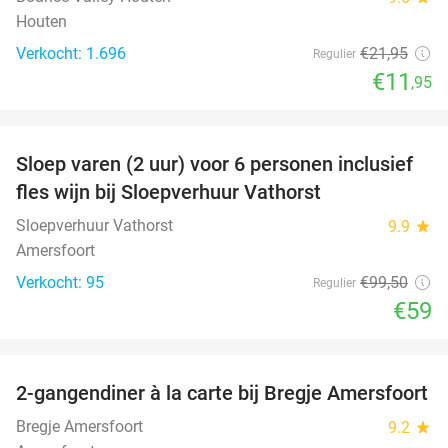
Houten
Verkocht: 1.696
€21
,95
Regulier
€11
,95
favorite_border
Sloep varen (2 uur) voor 6 personen inclusief
41%
fles wijn bij Sloepverhuur Vathorst
Sloepverhuur Vathorst
9.9
star
Amersfoort
Verkocht: 95
€99
,50
Regulier
€59
favorite_border
2-gangendiner à la carte bij Bregje Amersfoort
12%
Bregje Amersfoort
9.2
star