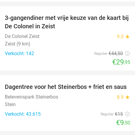
favorite_border
3-gangendiner met vrije keuze van de kaart bij
33%
De Colonel in Zeist
De Colonel Zeist
9.0
star
Zeist (9 km)
Verkocht: 142
€44
,50
Regulier
€29
,95
favorite_border
Dagentree voor het Steinerbos + friet en saus
37%
Belevenispark Steinerbos
8.9
star
Stein
Verkocht: 43.615
€15
Regulier
€9
,50
favorite_border