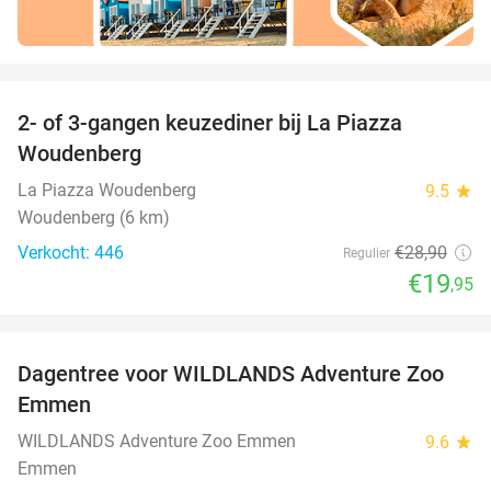
favorite_border
2- of 3-gangen keuzediner bij La Piazza
31%
Woudenberg
La Piazza Woudenberg
9.5
star
Woudenberg (6 km)
Verkocht: 446
€28
,90
Regulier
€19
,95
favorite_border
Dagentree voor WILDLANDS Adventure Zoo
24%
Emmen
WILDLANDS Adventure Zoo Emmen
9.6
star
Emmen