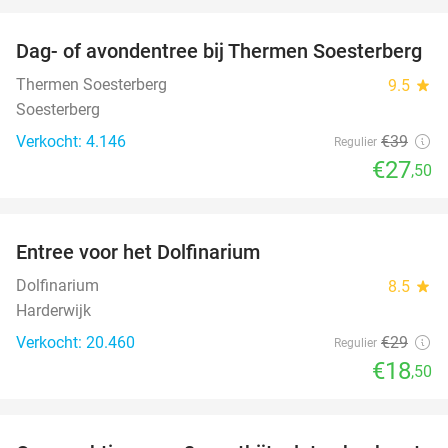
favorite_border
Dag- of avondentree bij Thermen Soesterberg
29%
Thermen Soesterberg
9.5
star
Soesterberg
Verkocht: 4.146
€39
Regulier
€27
,50
favorite_border
Entree voor het Dolfinarium
36%
Dolfinarium
8.5
star
Harderwijk
Verkocht: 20.460
€29
Regulier
€18
,50
favorite_border