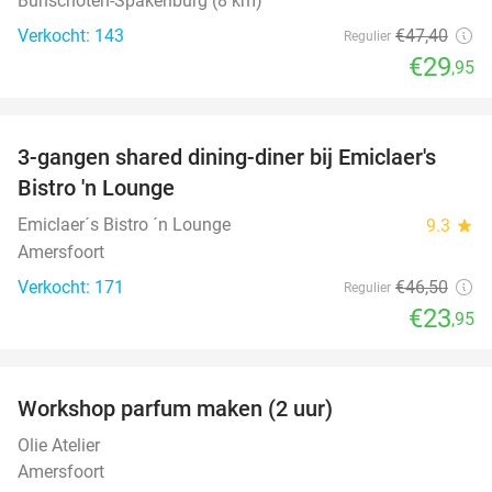
Bunschoten-Spakenburg (8 km)
Verkocht: 143
€47
,40
Regulier
€29
,95
favorite_border
3-gangen shared dining-diner bij Emiclaer's
48%
Bistro 'n Lounge
Emiclaer´s Bistro ´n Lounge
9.3
star
Amersfoort
Verkocht: 171
€46
,50
Regulier
€23
,95
favorite_border
Workshop parfum maken (2 uur)
50%
Olie Atelier
Amersfoort