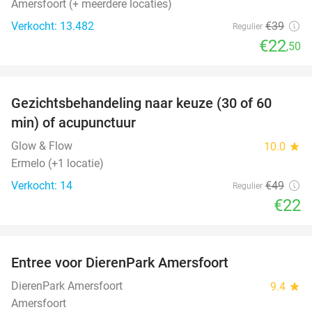
Amersfoort (+ meerdere locaties)
Verkocht: 13.482
€39
Regulier
€22
,50
favorite_border
Gezichtsbehandeling naar keuze (30 of 60
55%
NEW
min) of acupunctuur
TODAY
Glow & Flow
10.0
star
Ermelo (+1 locatie)
Verkocht: 14
€49
Regulier
€22
favorite_border
Entree voor DierenPark Amersfoort
24%
DierenPark Amersfoort
9.4
star
Amersfoort