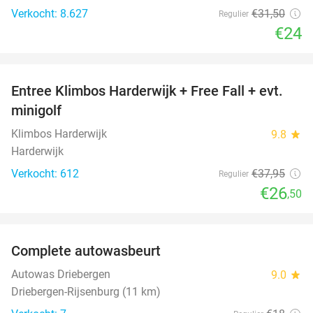
Verkocht: 8.627
€31
,50
Regulier
€24
favorite_border
Entree Klimbos Harderwijk + Free Fall + evt.
30%
minigolf
Klimbos Harderwijk
9.8
star
Harderwijk
Verkocht: 612
€37
,95
Regulier
€26
,50
favorite_border
Complete autowasbeurt
45%
NEW
TODAY
Autowas Driebergen
9.0
star
Driebergen-Rijsenburg (11 km)