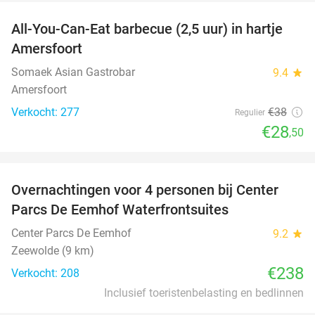
All-You-Can-Eat barbecue (2,5 uur) in hartje
25%
Amersfoort
Somaek Asian Gastrobar
9.4
star
Amersfoort
Verkocht: 277
€38
Regulier
€28
,50
favorite_border
Overnachtingen voor 4 personen bij Center
Parcs De Eemhof Waterfrontsuites
Center Parcs De Eemhof
9.2
star
Zeewolde (9 km)
€238
Verkocht: 208
Inclusief toeristenbelasting en bedlinnen