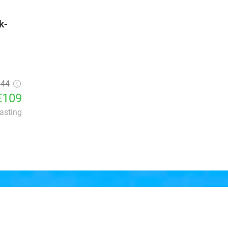
k-
144
€109
lasting