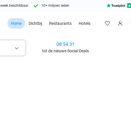
 week beschikbaar
10+ miljoen leden
Home
Dichtbij
Restaurants
Hotels
08:54:29
keyboard_arrow_down
tot de nieuwe Social Deals
favorite_border