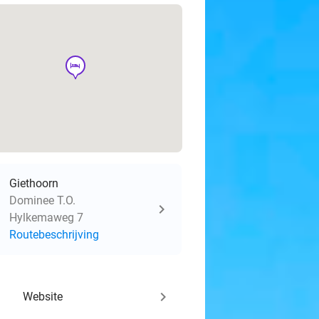
hotel
Giethoorn
Dominee T.O.
Hylkemaweg 7
Routebeschrijving
keyboard_arrow_right
Website