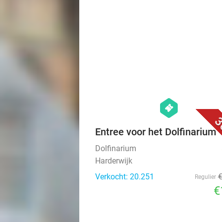
hexagon
events
3
Entree voor het Dolfinarium
Dolfinarium
Harderwijk
Verkocht: 20.251
Regulier
€