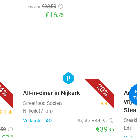
€33
,50
Regulier
€16
,75
favorite_border
favorite_border
hexagon
food
4%
20%
All-in-diner in Nijkerk
Amer
T
vrije
Streetfood Society
9.9
star
Stea
Nijkerk (7 km)
9.4
star
Steak
Verkocht: 533
€49
,95
Regulier
€39
Ede
,50
,95