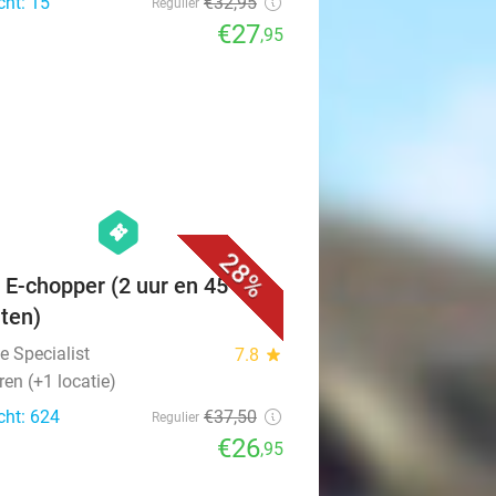
cht: 15
€32
,95
Regulier
€27
,95
favorite_border
hexagon
events
28%
 E-chopper (2 uur en 45
ten)
e Specialist
7.8
star
en (+1 locatie)
cht: 624
€37
,50
Regulier
€26
,95