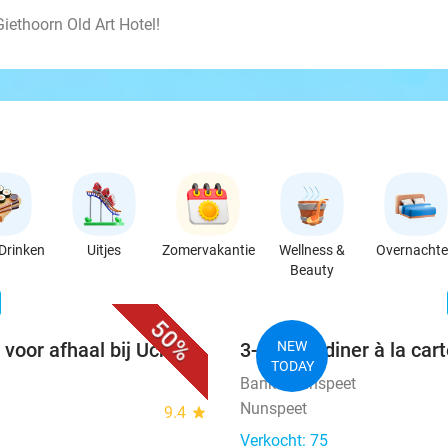
Giethoorn Old Art Hotel!
Drinken
Uitjes
Zomervakantie
Wellness &
Overnacht
Beauty
favorite_border
n
50%
 voor afhaal bij Uchi
3-gangendiner à la car
NEW
TODAY
Banka Nunspeet
Nunspeet
9.4
star
Verkocht: 75