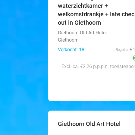
waterzichtkamer +
welkomstdrankje + late chec
out in Giethoorn
Giethoorn Old Art Hotel
Giethoorn
Verkocht: 18
€
Regulier
Excl. ca. €2,26 p.p.p.n. toeristenbe
Giethoorn Old Art Hotel