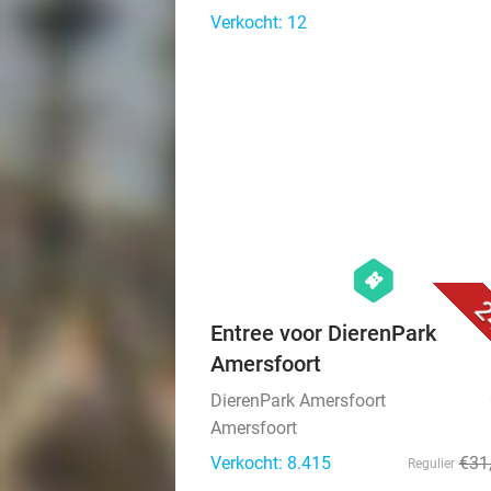
Verkocht: 12
hexagon
events
2
Entree voor DierenPark
Amersfoort
DierenPark Amersfoort
Amersfoort
Verkocht: 8.415
€31
Regulier