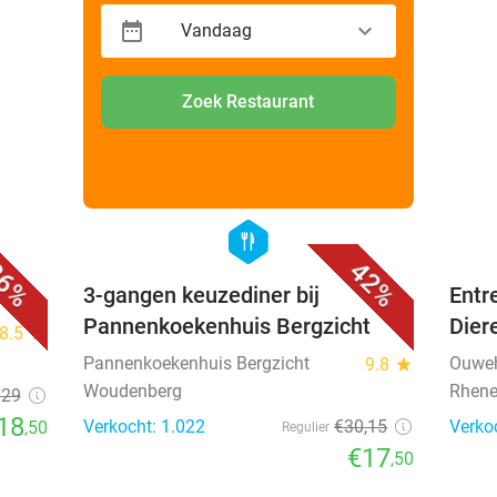
Vandaag
Zoek Restaurant
favorite_border
favorite_border
hexagon
food
6%
42%
3-gangen keuzediner bij
Entr
Pannenkoekenhuis Bergzicht
Dier
8.5
star
Pannenkoekenhuis Bergzicht
Ouweh
9.8
star
Woudenberg
Rhen
€29
18
Verkocht: 1.022
€30
,15
Verko
,50
Regulier
€17
,50