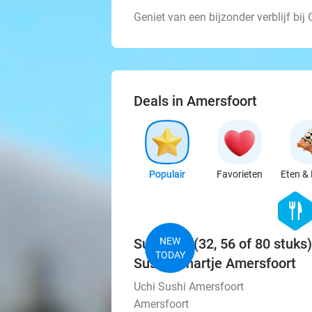
Geniet van een bijzonder verblijf bij 
Deals in Amersfoort
Populair
Favorieten
Eten & 
hexago
food
Sushibox (32, 56 of 80 stuks)
NEW
TODAY
Sushi in hartje Amersfoort
Uchi Sushi Amersfoort
Amersfoort