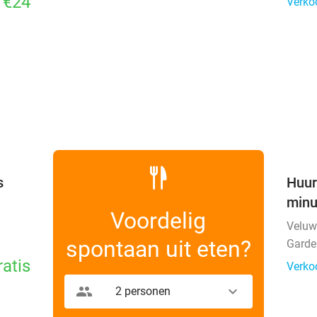
€24
Verko
favorite_border
s
Huur
minu
Voordelig
Veluw
spontaan uit eten?
Garder
ratis
Verko
2 personen