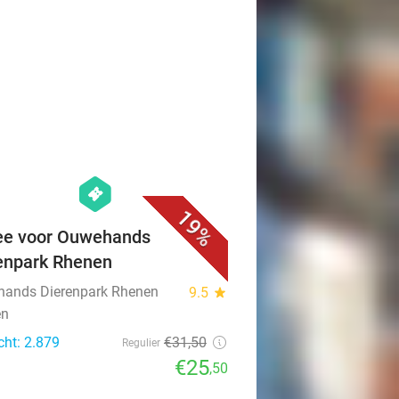
favorite_border
hexagon
events
19%
ee voor Ouwehands
enpark Rhenen
ands Dierenpark Rhenen
9.5
star
en
cht: 2.879
€31
,50
Regulier
€25
,50