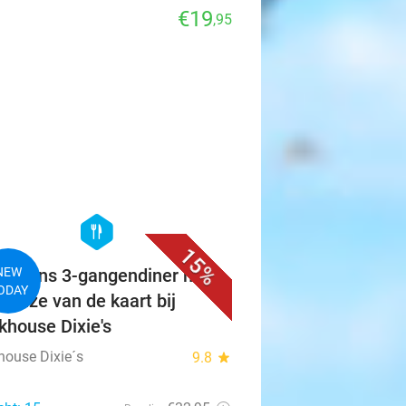
€19
,95
favorite_border
hexagon
food
15%
ikaans 3-gangendiner met
NEW
ODAY
 keuze van de kaart bij
khouse Dixie's
house Dixie´s
9.8
star