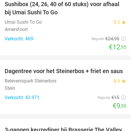
Sushibox (24, 26, 40 of 60 stuks) voor afhaal
48%
bij Umai Sushi To Go
Umai Sushi To Go
9.5
star
Amersfoort
Verkocht: 469
€24
,95
Regulier
€12
,95
favorite_border
Dagentree voor het Steinerbos + friet en saus
37%
Belevenispark Steinerbos
8.9
star
Stein
Verkocht: 43.971
€15
Regulier
€9
,50
favorite_border
3-gangen keuzediner bij Brasserie The Valley