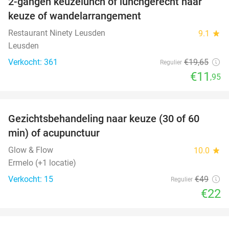
2-gangen keuzelunch of lunchgerecht naar
39%
keuze of wandelarrangement
Restaurant Ninety Leusden
9.1
star
Leusden
Verkocht: 361
€19
,65
Regulier
€11
,95
favorite_border
Gezichtsbehandeling naar keuze (30 of 60
55%
min) of acupunctuur
Glow & Flow
10.0
star
Ermelo (+1 locatie)
Verkocht: 15
€49
Regulier
€22
favorite_border