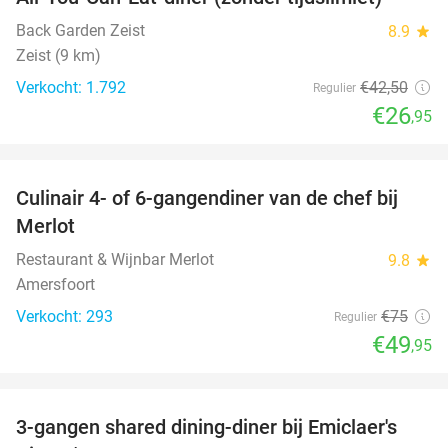
37%
Back Garden Zeist
8.9
star
Zeist (9 km)
Verkocht: 1.792
€42
,50
Regulier
€26
,95
favorite_border
Culinair 4- of 6-gangendiner van de chef bij
33%
Merlot
Restaurant & Wijnbar Merlot
9.8
star
Amersfoort
Verkocht: 293
€75
Regulier
€49
,95
favorite_border
3-gangen shared dining-diner bij Emiclaer's
48%