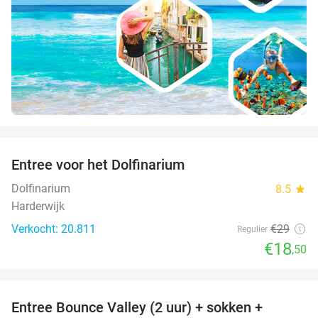
favorite_border
Entree voor het Dolfinarium
36%
Dolfinarium
8.5
star
Harderwijk
Verkocht: 20.811
€29
Regulier
€18
,50
favorite_border
Entree Bounce Valley (2 uur) + sokken +
46%