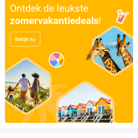
Ontdek de leukste
zomervakantiedeals
!
Bekijk nu
favorite_border