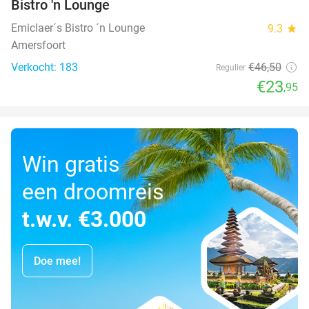
Bistro 'n Lounge
Emiclaer´s Bistro ´n Lounge
9.3
star
Amersfoort
Verkocht: 183
€46
,50
Regulier
€23
,95
Win gratis
een droomreis
t.w.v. €3.000
Doe mee!