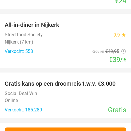
€24
favorite_border
All-in-diner in Nijkerk
20%
Streetfood Society
9.9
star
Nijkerk (7 km)
Verkocht: 558
€49
,95
Regulier
€39
,95
favorite_border
Gratis kans op een droomreis t.w.v. €3.000
Social Deal Win
Online
Gratis
Verkocht: 185.289