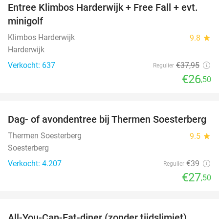
Entree Klimbos Harderwijk + Free Fall + evt.
30%
minigolf
Klimbos Harderwijk
9.8
star
Harderwijk
Verkocht: 637
€37
,95
Regulier
€26
,50
favorite_border
Dag- of avondentree bij Thermen Soesterberg
29%
Thermen Soesterberg
9.5
star
Soesterberg
Verkocht: 4.207
€39
Regulier
€27
,50
favorite_border
All-You-Can-Eat-diner (zonder tijdslimiet)