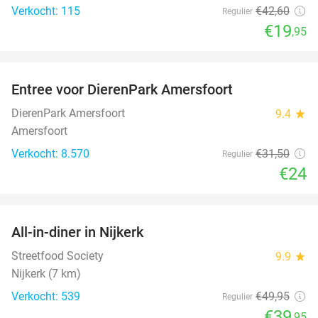
Verkocht: 115
€42
,60
Regulier
€19
,95
favorite_border
Entree voor DierenPark Amersfoort
24%
DierenPark Amersfoort
9.4
star
Amersfoort
Verkocht: 8.570
€31
,50
Regulier
€24
favorite_border
All-in-diner in Nijkerk
20%
Streetfood Society
9.9
star
Nijkerk (7 km)
Verkocht: 539
€49
,95
Regulier
€39
,95