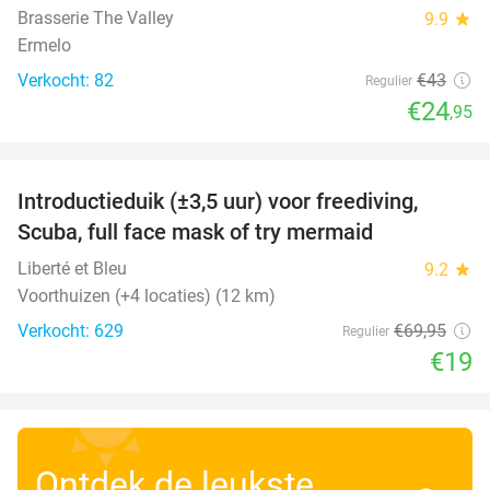
Brasserie The Valley
9.9
star
Ermelo
Verkocht: 82
€43
Regulier
€24
,95
favorite_border
Introductieduik (±3,5 uur) voor freediving,
73%
Scuba, full face mask of try mermaid
Liberté et Bleu
9.2
star
Voorthuizen (+4 locaties) (12 km)
Verkocht: 629
€69
,95
Regulier
€19
Ontdek de leukste