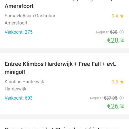
25%
Amersfoort
Somaek Asian Gastrobar
9.4
star
Amersfoort
Verkocht: 275
€38
Regulier
€28
,50
favorite_border
Entree Klimbos Harderwijk + Free Fall + evt.
30%
minigolf
Klimbos Harderwijk
9.8
star
Harderwijk
Verkocht: 603
€37
,95
Regulier
€26
,50
favorite_border