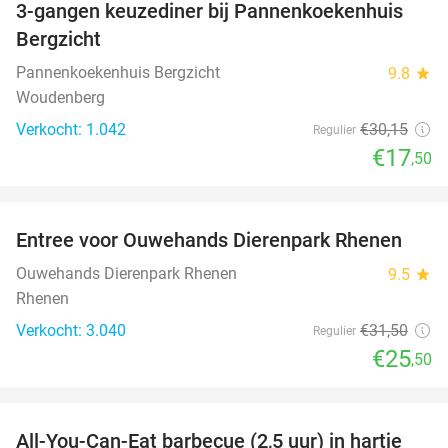
3-gangen keuzediner bij Pannenkoekenhuis
42%
Bergzicht
Pannenkoekenhuis Bergzicht
9.8
star
Woudenberg
Verkocht: 1.042
€30
,15
Regulier
€17
,50
favorite_border
Entree voor Ouwehands Dierenpark Rhenen
19%
Ouwehands Dierenpark Rhenen
9.5
star
Rhenen
Verkocht: 3.040
€31
,50
Regulier
€25
,50
favorite_border
All-You-Can-Eat barbecue (2,5 uur) in hartje