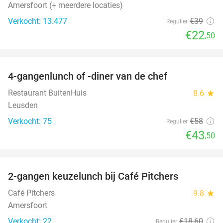
Amersfoort (+ meerdere locaties)
Verkocht: 13.477
€39
Regulier
€22
,50
favorite_border
4-gangenlunch of -diner van de chef
25%
Restaurant BuitenHuis
8.6
star
Leusden
Verkocht: 75
€58
Regulier
€43
,50
favorite_border
2-gangen keuzelunch bij Café Pitchers
36%
Café Pitchers
9.8
star
Amersfoort
Verkocht: 22
€18
,60
Regulier