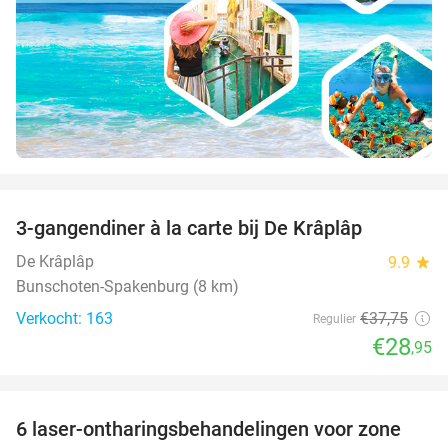
favorite_border
3-gangendiner à la carte bij De Krâplâp
23%
De Krâplâp
9.9
star
Bunschoten-Spakenburg (8 km)
Verkocht: 163
€37
,75
Regulier
€28
,95
favorite_border
6 laser-ontharingsbehandelingen voor zone
83%