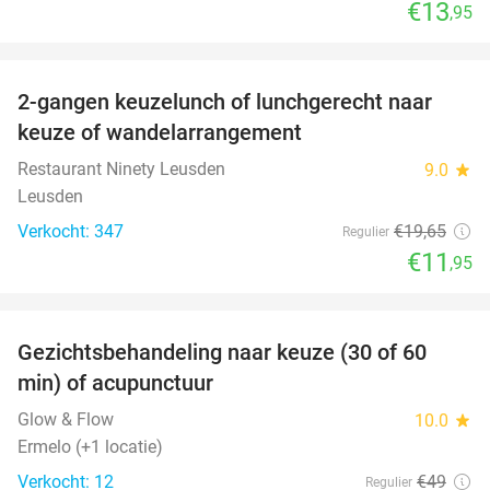
€13
,95
favorite_border
2-gangen keuzelunch of lunchgerecht naar
39%
keuze of wandelarrangement
Restaurant Ninety Leusden
9.0
star
Leusden
Verkocht: 347
€19
,65
Regulier
€11
,95
favorite_border
Gezichtsbehandeling naar keuze (30 of 60
55%
min) of acupunctuur
Glow & Flow
10.0
star
Ermelo (+1 locatie)
Verkocht: 12
€49
Regulier