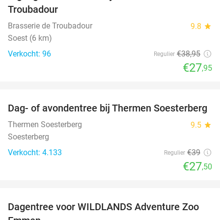
Troubadour
Brasserie de Troubadour
9.8
star
Soest (6 km)
Verkocht: 96
€38
,95
Regulier
€27
,95
favorite_border
Dag- of avondentree bij Thermen Soesterberg
29%
Thermen Soesterberg
9.5
star
Soesterberg
Verkocht: 4.133
€39
Regulier
€27
,50
favorite_border
Dagentree voor WILDLANDS Adventure Zoo
24%