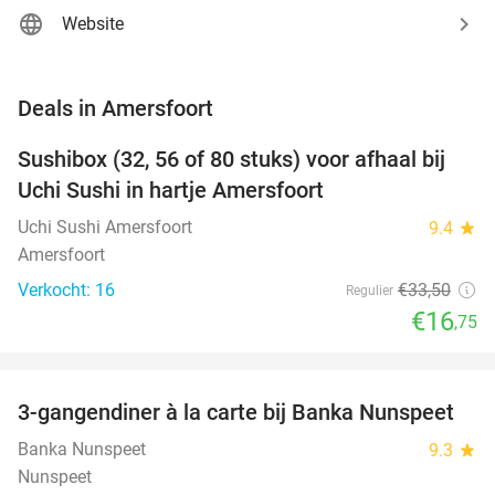
Website
favorite_border
Deals in Amersfoort
Sushibox (32, 56 of 80 stuks) voor afhaal bij
50%
NEW
Uchi Sushi in hartje Amersfoort
TODAY
Uchi Sushi Amersfoort
9.4
star
Amersfoort
Verkocht: 16
€33
,50
Regulier
€16
,75
favorite_border
3-gangendiner à la carte bij Banka Nunspeet
53%
NEW
TODAY
Banka Nunspeet
9.3
star
Nunspeet