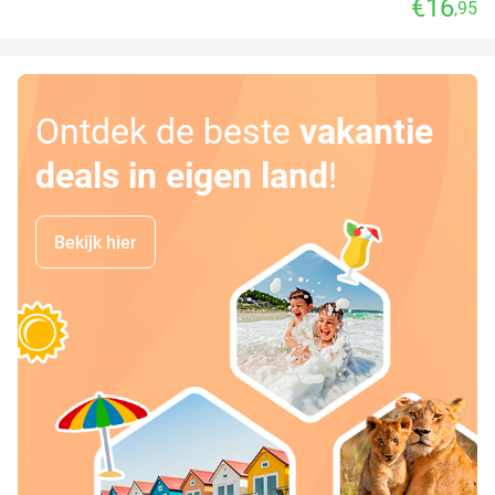
€16
,95
Ontdek de beste
vakantie
deals in eigen land
!
Bekijk hier