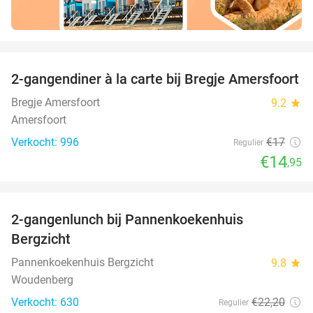
favorite_border
2-gangendiner à la carte bij Bregje Amersfoort
12%
Bregje Amersfoort
9.2
star
Amersfoort
Verkocht: 996
€17
Regulier
€14
,95
favorite_border
2-gangenlunch bij Pannenkoekenhuis
44%
Bergzicht
Pannenkoekenhuis Bergzicht
9.8
star
Woudenberg
Verkocht: 630
€22
,20
Regulier