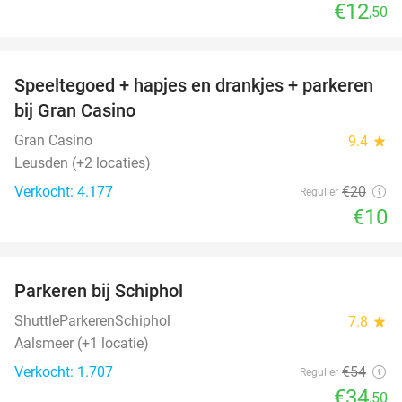
€12
,50
favorite_border
Speeltegoed + hapjes en drankjes + parkeren
50%
bij Gran Casino
Gran Casino
9.4
star
Leusden (+2 locaties)
Verkocht: 4.177
€20
Regulier
€10
favorite_border
Parkeren bij Schiphol
36%
ShuttleParkerenSchiphol
7.8
star
Aalsmeer (+1 locatie)
Verkocht: 1.707
€54
Regulier
€34
,50