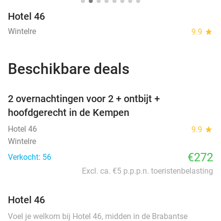
Hotel 46
Wintelre
9.9
star
Beschikbare deals
favorite_border
2 overnachtingen voor 2 + ontbijt +
hoofdgerecht in de Kempen
Hotel 46
9.9
star
Wintelre
€272
Verkocht: 56
Excl. ca. €5 p.p.p.n. toeristenbelasting
Hotel 46
Voel je welkom bij Hotel 46, midden in de Brabantse