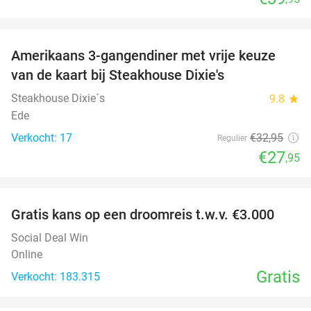
favorite_border
Amerikaans 3-gangendiner met vrije keuze
15%
NEW
van de kaart bij Steakhouse Dixie's
TODAY
Steakhouse Dixie´s
9.8
star
Ede
Verkocht: 17
€32
,95
Regulier
€27
,95
favorite_border
Gratis kans op een droomreis t.w.v. €3.000
Social Deal Win
Online
Gratis
Verkocht: 183.315