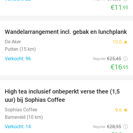
€11
,95
favorite_border
Wandelarrangement incl. gebak en lunchplank
33%
De Aker
10.0
star
Putten (15 km)
Verkocht: 96
€25
,45
Regulier
€16
,95
favorite_border
High tea inclusief onbeperkt verse thee (1,5
41%
uur) bij Sophias Coffee
Sophias Coffee
9.6
star
Barneveld (10 km)
Verkocht: 14
€28
,95
Regulier