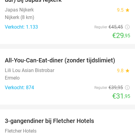
Japas Nijkerk
9.5
star
Nijkerk (8 km)
Verkocht: 1.133
€45
,45
Regulier
€29
,95
favorite_border
All-You-Can-Eat-diner (zonder tijdslimiet)
20%
Lili Lou Asian Bistrobar
9.8
star
Ermelo
Verkocht: 874
€39
,95
Regulier
€31
,95
favorite_border
3-gangendiner bij Fletcher Hotels
42%
Fletcher Hotels