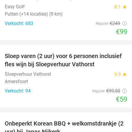
Easy Golf
8.1
star
Putten (+14 locaties) (9 km)
Verkocht: 683
€249
Regulier
€99
favorite_border
Sloep varen (2 uur) voor 6 personen inclusief
41%
fles wijn bij Sloepverhuur Vathorst
Sloepverhuur Vathorst
9.9
star
Amersfoort
Verkocht: 94
€99
,50
Regulier
€59
favorite_border
Onbeperkt Korean BBQ + welkomstdrankje (2
34%
uur) bij Japas Nijkerk