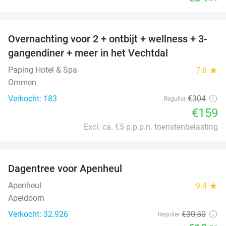
favorite_border
Overnachting voor 2 + ontbijt + wellness + 3-
48%
gangendiner + meer in het Vechtdal
Paping Hotel & Spa
7.8
star
Ommen
Verkocht: 183
€304
Regulier
€159
Excl. ca. €5 p.p.p.n. toeristenbelasting
favorite_border
Dagentree voor Apenheul
36%
Apenheul
9.4
star
Apeldoorn
Verkocht: 32.926
€30
,50
Regulier