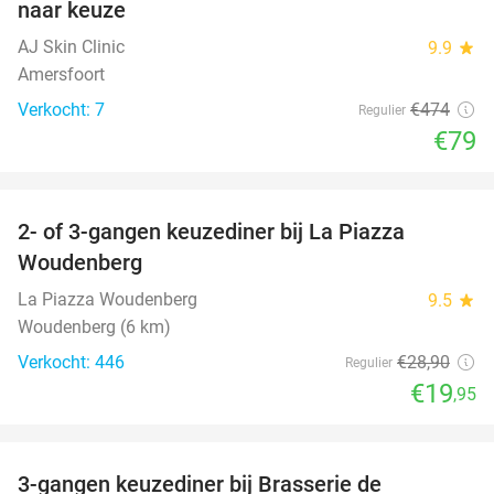
naar keuze
AJ Skin Clinic
9.9
star
Amersfoort
Verkocht: 7
€474
Regulier
€79
favorite_border
2- of 3-gangen keuzediner bij La Piazza
31%
Woudenberg
La Piazza Woudenberg
9.5
star
Woudenberg (6 km)
Verkocht: 446
€28
,90
Regulier
€19
,95
favorite_border
3-gangen keuzediner bij Brasserie de
28%