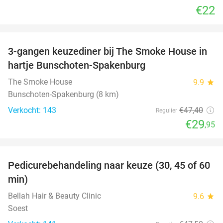
€22
favorite_border
3-gangen keuzediner bij The Smoke House in
37%
hartje Bunschoten-Spakenburg
The Smoke House
9.9
star
Bunschoten-Spakenburg (8 km)
Verkocht: 143
€47
,40
Regulier
€29
,95
favorite_border
Pedicurebehandeling naar keuze (30, 45 of 60
58%
min)
Bellah Hair & Beauty Clinic
9.6
star
Soest