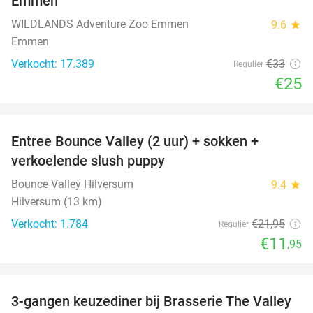
Emmen
WILDLANDS Adventure Zoo Emmen
9.6
star
Emmen
Verkocht: 17.389
€33
Regulier
€25
favorite_border
Entree Bounce Valley (2 uur) + sokken +
46%
verkoelende slush puppy
Bounce Valley Hilversum
9.4
star
Hilversum (13 km)
Verkocht: 1.784
€21
,95
Regulier
€11
,95
favorite_border
3-gangen keuzediner bij Brasserie The Valley
42%