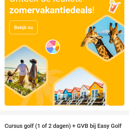
zomervakantiedeals
!
Bekijk nu
favorite_border
Cursus golf (1 of 2 dagen) + GVB bij Easy Golf
60%