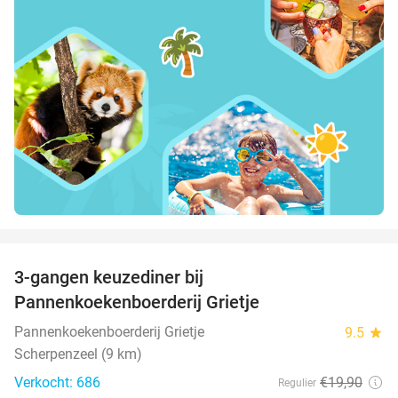
favorite_border
3-gangen keuzediner bij
30%
Pannenkoekenboerderij Grietje
Pannenkoekenboerderij Grietje
9.5
star
Scherpenzeel (9 km)
Verkocht: 686
€19
,90
Regulier