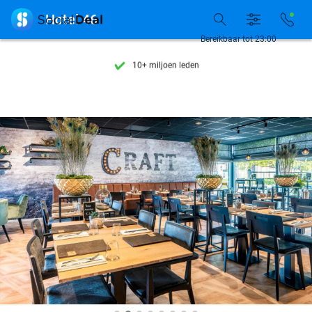
Ontdek 15.000+ deals

Hotel 46
7 dagen per week beschikbaar
Bereikbaar tot 23:00
10+ miljoen leden
9,4
op basis van
205.945 reviews
Ontdek 15.000+ deals
7 dagen per week beschikbaar
10+ miljoen leden