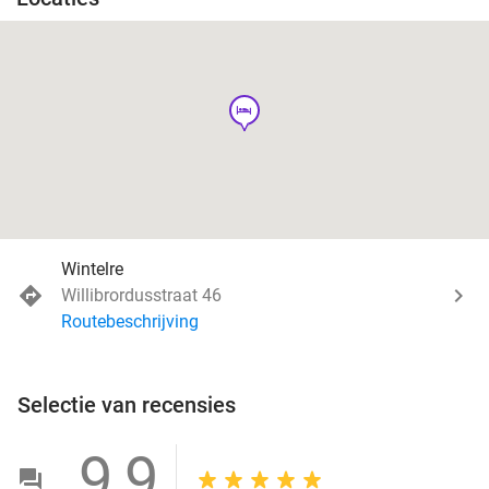
hotel
Wintelre
Willibrordusstraat 46
Routebeschrijving
Selectie van recensies
9,9