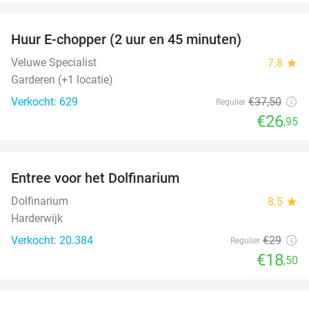
favorite_border
Huur E-chopper (2 uur en 45 minuten)
28%
Veluwe Specialist
7.8
star
Garderen (+1 locatie)
Verkocht: 629
€37
,50
Regulier
€26
,95
favorite_border
Entree voor het Dolfinarium
36%
Dolfinarium
8.5
star
Harderwijk
Verkocht: 20.384
€29
Regulier
€18
,50
favorite_border