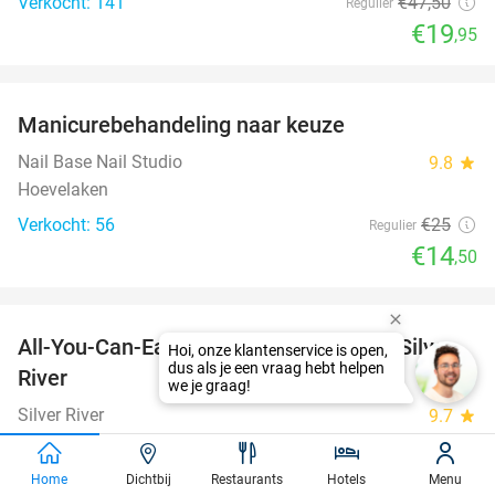
Verkocht: 141
€47
,50
Regulier
€19
,95
favorite_border
Manicurebehandeling naar keuze
42%
Nail Base Nail Studio
9.8
star
Hoevelaken
Verkocht: 56
€25
Regulier
€14
,50
favorite_border
All-You-Can-Eat (zonder tijdslimiet) bij Silver
19%
River
Silver River
9.7
star
Leusden
Verkocht: 1.476
€35
,95
Regulier
Home
Dichtbij
Restaurants
Hotels
Menu