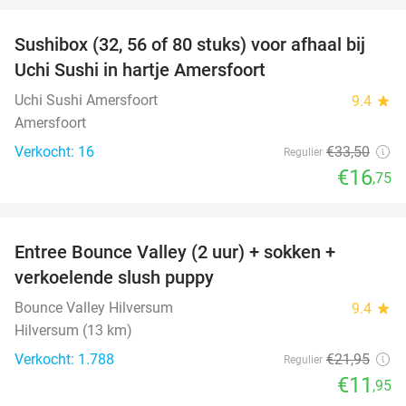
Sushibox (32, 56 of 80 stuks) voor afhaal bij
50%
Uchi Sushi in hartje Amersfoort
Uchi Sushi Amersfoort
9.4
star
Amersfoort
Verkocht: 16
€33
,50
Regulier
€16
,75
favorite_border
Entree Bounce Valley (2 uur) + sokken +
46%
verkoelende slush puppy
Bounce Valley Hilversum
9.4
star
Hilversum (13 km)
Verkocht: 1.788
€21
,95
Regulier
€11
,95