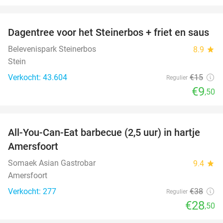
favorite_border
Dagentree voor het Steinerbos + friet en saus
37%
Belevenispark Steinerbos
8.9
star
Stein
Verkocht: 43.604
€15
Regulier
€9
,50
favorite_border
All-You-Can-Eat barbecue (2,5 uur) in hartje
25%
Amersfoort
Somaek Asian Gastrobar
9.4
star
Amersfoort
Verkocht: 277
€38
Regulier
€28
,50
favorite_border