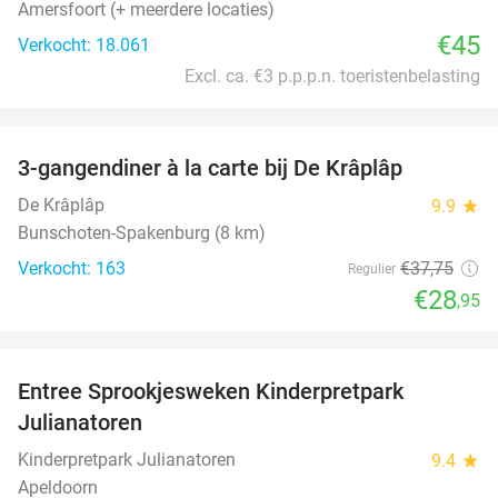
Amersfoort (+ meerdere locaties)
€45
Verkocht: 18.061
Excl. ca. €3 p.p.p.n. toeristenbelasting
favorite_border
3-gangendiner à la carte bij De Krâplâp
23%
De Krâplâp
9.9
star
Bunschoten-Spakenburg (8 km)
Verkocht: 163
€37
,75
Regulier
€28
,95
favorite_border
Entree Sprookjesweken Kinderpretpark
39%
Julianatoren
Kinderpretpark Julianatoren
9.4
star
Apeldoorn