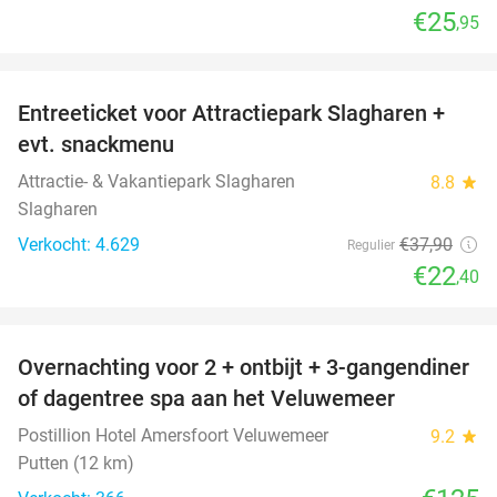
€25
,95
favorite_border
Entreeticket voor Attractiepark Slagharen +
41%
evt. snackmenu
Attractie- & Vakantiepark Slagharen
8.8
star
Slagharen
Verkocht: 4.629
€37
,90
Regulier
€22
,40
favorite_border
Overnachting voor 2 + ontbijt + 3-gangendiner
of dagentree spa aan het Veluwemeer
Postillion Hotel Amersfoort Veluwemeer
9.2
star
Putten (12 km)