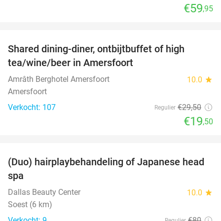
€59
,95
favorite_border
Shared dining-diner, ontbijtbuffet of high
34%
tea/wine/beer in Amersfoort
Amrâth Berghotel Amersfoort
10.0
star
Amersfoort
Verkocht: 107
€29
,50
Regulier
€19
,50
favorite_border
(Duo) hairplaybehandeling of Japanese head
38%
spa
Dallas Beauty Center
10.0
star
Soest (6 km)
Verkocht: 9
€80
Regulier