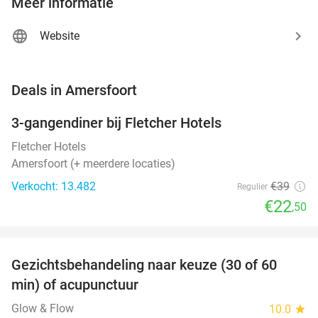
Meer informatie
Website
favorite_border
Deals in Amersfoort
3-gangendiner bij Fletcher Hotels
42%
Fletcher Hotels
Amersfoort (+ meerdere locaties)
Verkocht: 13.482
€39
Regulier
€22
,50
favorite_border
Gezichtsbehandeling naar keuze (30 of 60
55%
NEW
min) of acupunctuur
TODAY
Glow & Flow
10.0
star