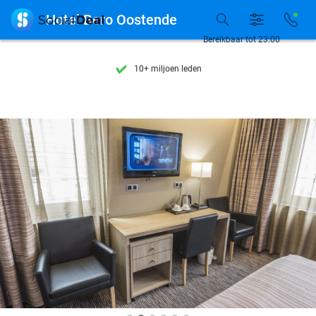
Ontdek 15.000+ deals

Hotel Bero Oostende
7 dagen per week beschikbaar
Bereikbaar tot 23:00
10+ miljoen leden
9,4
op basis van
205.983 reviews
Ontdek 15.000+ deals
7 dagen per week beschikbaar
10+ miljoen leden