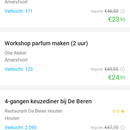
Amersfoort
Verkocht: 171
€46
,50
Regulier
€23
,95
favorite_border
Workshop parfum maken (2 uur)
50%
Olie Atelier
Amersfoort
Verkocht: 123
€49
,95
Regulier
€24
,95
favorite_border
4-gangen keuzediner bij De Beren
46%
Restaurant De Beren Houten
9.6
star
Houten
Verkocht: 2.090
€47
,70
Regulier