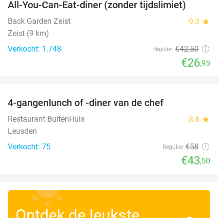
All-You-Can-Eat-diner (zonder tijdslimiet)
37%
Back Garden Zeist
9.0
star
Zeist (9 km)
Verkocht: 1.748
€42
,50
Regulier
€26
,95
favorite_border
4-gangenlunch of -diner van de chef
25%
Restaurant BuitenHuis
8.6
star
Leusden
Verkocht: 75
€58
Regulier
€43
,50
Ontdek de leukste