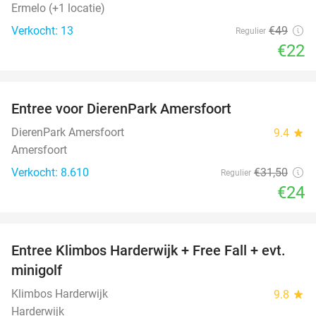
Ermelo (+1 locatie)
Verkocht: 13
€49
Regulier
€22
favorite_border
Entree voor DierenPark Amersfoort
24%
DierenPark Amersfoort
9.4
star
Amersfoort
Verkocht: 8.610
€31
,50
Regulier
€24
favorite_border
Entree Klimbos Harderwijk + Free Fall + evt.
30%
minigolf
Klimbos Harderwijk
9.8
star
Harderwijk