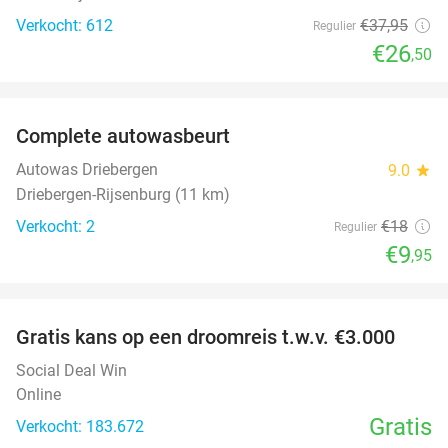
Verkocht: 612
€37
,95
Regulier
€26
,50
favorite_border
Complete autowasbeurt
45%
NEW
TODAY
Autowas Driebergen
9.0
star
Driebergen-Rijsenburg (11 km)
Verkocht: 2
€18
Regulier
€9
,95
favorite_border
Gratis kans op een droomreis t.w.v. €3.000
Social Deal Win
Online
Gratis
Verkocht: 183.672