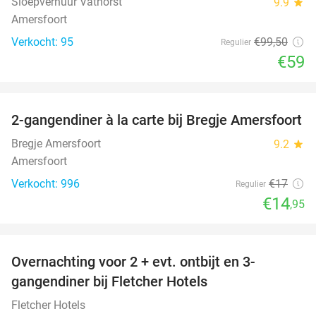
Sloepverhuur Vathorst
9.9
star
Amersfoort
Verkocht: 95
€99
,50
Regulier
€59
favorite_border
2-gangendiner à la carte bij Bregje Amersfoort
12%
Bregje Amersfoort
9.2
star
Amersfoort
Verkocht: 996
€17
Regulier
€14
,95
favorite_border
Overnachting voor 2 + evt. ontbijt en 3-
gangendiner bij Fletcher Hotels
Fletcher Hotels