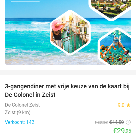
favorite_border
3-gangendiner met vrije keuze van de kaart bij
33%
De Colonel in Zeist
De Colonel Zeist
9.0
star
Zeist (9 km)
Verkocht: 142
€44
,50
Regulier
€29
,95