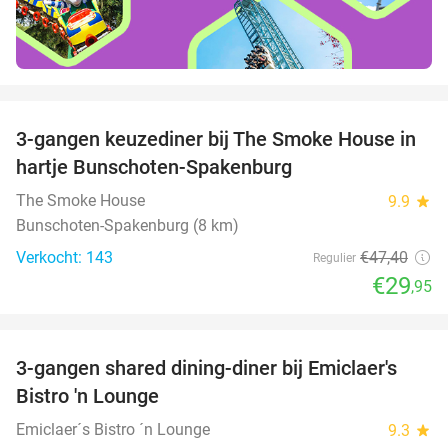
favorite_border
3-gangen keuzediner bij The Smoke House in
37%
hartje Bunschoten-Spakenburg
The Smoke House
9.9
star
Bunschoten-Spakenburg (8 km)
Verkocht: 143
€47
,40
Regulier
€29
,95
favorite_border
3-gangen shared dining-diner bij Emiclaer's
48%
Bistro 'n Lounge
Emiclaer´s Bistro ´n Lounge
9.3
star