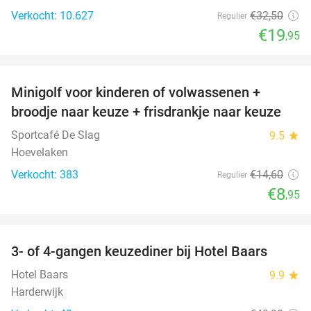
Verkocht: 10.627
€32
,50
Regulier
€19
,95
favorite_border
Minigolf voor kinderen of volwassenen +
39%
broodje naar keuze + frisdrankje naar keuze
Sportcafé De Slag
9.5
star
Hoevelaken
Verkocht: 383
€14
,60
Regulier
€8
,95
favorite_border
3- of 4-gangen keuzediner bij Hotel Baars
45%
Hotel Baars
9.9
star
Harderwijk