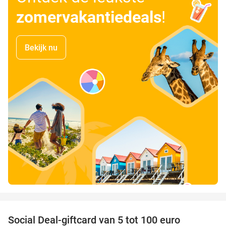
zomervakantiedeals
!
Bekijk nu
favorite_border
Social Deal-giftcard van 5 tot 100 euro