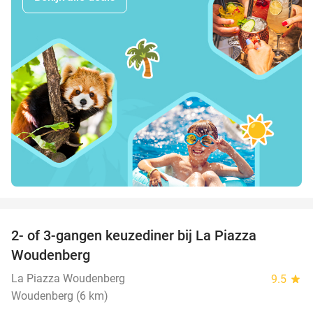
favorite_border
2- of 3-gangen keuzediner bij La Piazza
31%
Woudenberg
La Piazza Woudenberg
9.5
star
Woudenberg (6 km)