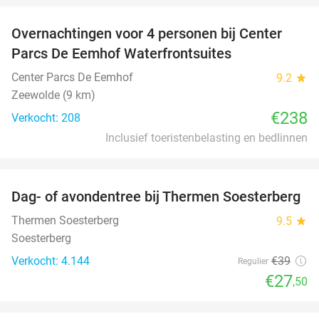
Overnachtingen voor 4 personen bij Center
Parcs De Eemhof Waterfrontsuites
Center Parcs De Eemhof
9.2
star
Zeewolde (9 km)
€238
Verkocht: 208
Inclusief toeristenbelasting en bedlinnen
favorite_border
Dag- of avondentree bij Thermen Soesterberg
29%
Thermen Soesterberg
9.5
star
Soesterberg
Verkocht: 4.144
€39
Regulier
€27
,50
favorite_border