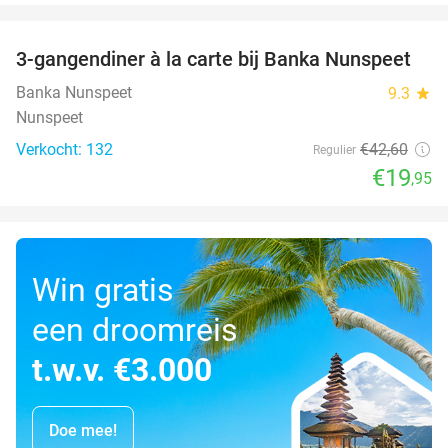
favorite_border
3-gangendiner à la carte bij Banka Nunspeet
53%
Banka Nunspeet
9.3
star
Nunspeet
Verkocht: 132
€42
,60
Regulier
€19
,95
Win gratis
een droomreis
t.w.v. €3.000
Doe mee!