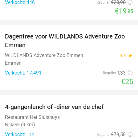
Verkocht: 446
€28
,90
Regulier
€19
,95
favorite_border
Dagentree voor WILDLANDS Adventure Zoo
24%
Emmen
WILDLANDS Adventure Zoo Emmen
9.6
star
Emmen
Verkocht: 17.491
€33
Regulier
€25
favorite_border
4-gangenlunch of -diner van de chef
25%
Restaurant Het Sluishuys
Nijkerk (9 km)
Verkocht: 114
€79
,50
Regulier