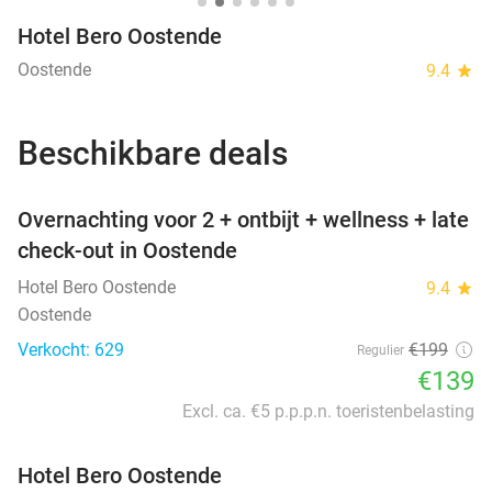
Hotel Bero Oostende
Oostende
9.4
star
Beschikbare deals
favorite_border
Overnachting voor 2 + ontbijt + wellness + late
check-out in Oostende
Hotel Bero Oostende
9.4
star
Oostende
Verkocht: 629
€199
Regulier
€139
Excl. ca. €5 p.p.p.n. toeristenbelasting
Hotel Bero Oostende