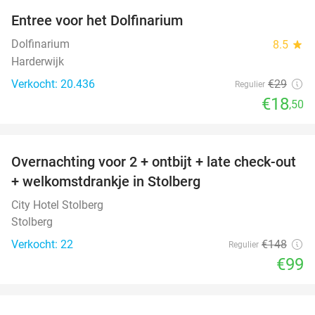
Entree voor het Dolfinarium
36%
Dolfinarium
8.5
star
Harderwijk
Verkocht: 20.436
€29
Regulier
€18
,50
favorite_border
Overnachting voor 2 + ontbijt + late check-out
33%
+ welkomstdrankje in Stolberg
City Hotel Stolberg
Stolberg
Verkocht: 22
€148
Regulier
€99
favorite_border