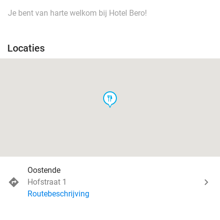
Je bent van harte welkom bij Hotel Bero!
Locaties
food
Oostende
Hofstraat 1
Routebeschrijving