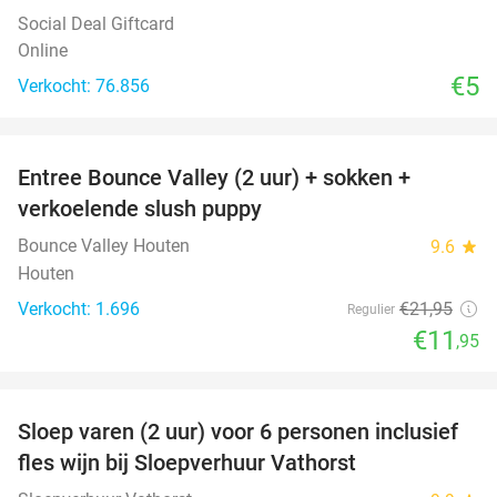
Social Deal Giftcard
Online
€5
Verkocht: 76.856
favorite_border
Entree Bounce Valley (2 uur) + sokken +
46%
verkoelende slush puppy
Bounce Valley Houten
9.6
star
Houten
Verkocht: 1.696
€21
,95
Regulier
€11
,95
favorite_border
Sloep varen (2 uur) voor 6 personen inclusief
41%
fles wijn bij Sloepverhuur Vathorst