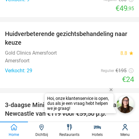
€49
,95
favorite_border
Huidverbeterende gezichtsbehandeling naar
88%
keuze
Gold Clinics Amersfoort
8.8
star
Amersfoort
Verkocht: 29
€195
Regulier
€24
favorite_border
3-daagse MiniCruise voor 2 personen naar
50%
Newcastle van €119 voor €59,50 p.p.
DFDS Seaways
7.9
star
IJmuiden
Home
Dichtbij
Restaurants
Hotels
Menu