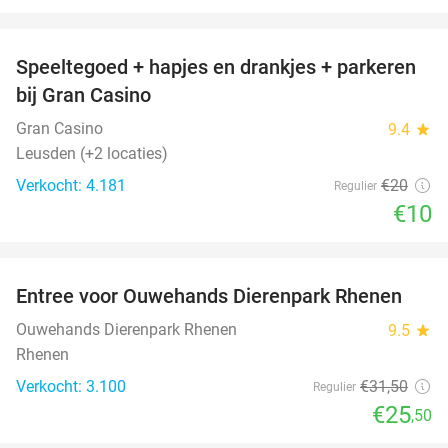
favorite_border
Speeltegoed + hapjes en drankjes + parkeren
50%
bij Gran Casino
Gran Casino
9.4
star
Leusden (+2 locaties)
Verkocht: 4.181
€20
Regulier
€10
favorite_border
Entree voor Ouwehands Dierenpark Rhenen
19%
Ouwehands Dierenpark Rhenen
9.5
star
Rhenen
Verkocht: 3.100
€31
,50
Regulier
€25
,50
favorite_border