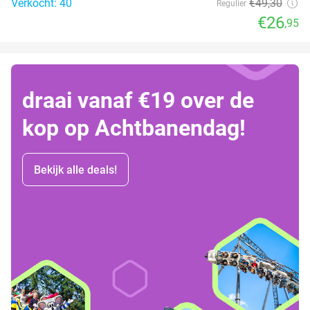
Verkocht: 40
€49
,30
Regulier
€26
,95
draai vanaf €19 over de
kop op Achtbanendag!
Bekijk alle deals!