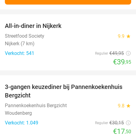
favorite_border
All-in-diner in Nijkerk
20%
Streetfood Society
9.9
star
Nijkerk (7 km)
Verkocht: 541
€49
,95
Regulier
€39
,95
favorite_border
3-gangen keuzediner bij Pannenkoekenhuis
42%
Bergzicht
Pannenkoekenhuis Bergzicht
9.8
star
Woudenberg
Verkocht: 1.049
€30
,15
Regulier
€17
,50