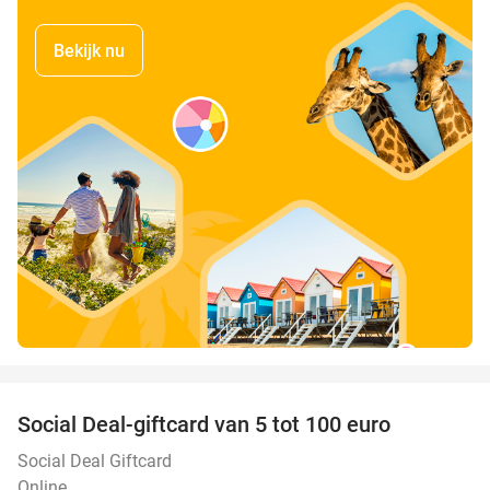
Bekijk nu
favorite_border
Social Deal-giftcard van 5 tot 100 euro
Social Deal Giftcard
Online