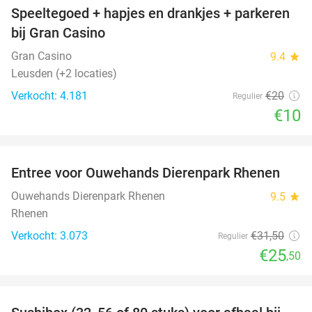
Speeltegoed + hapjes en drankjes + parkeren
50%
bij Gran Casino
Gran Casino
9.4
star
Leusden (+2 locaties)
Verkocht: 4.181
€20
Regulier
€10
favorite_border
Entree voor Ouwehands Dierenpark Rhenen
19%
Ouwehands Dierenpark Rhenen
9.5
star
Rhenen
Verkocht: 3.073
€31
,50
Regulier
€25
,50
favorite_border