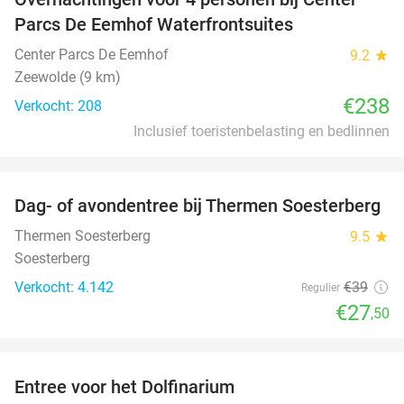
Parcs De Eemhof Waterfrontsuites
Center Parcs De Eemhof
9.2
star
Zeewolde (9 km)
€238
Verkocht: 208
Inclusief toeristenbelasting en bedlinnen
favorite_border
Dag- of avondentree bij Thermen Soesterberg
29%
Thermen Soesterberg
9.5
star
Soesterberg
Verkocht: 4.142
€39
Regulier
€27
,50
favorite_border
Entree voor het Dolfinarium
36%