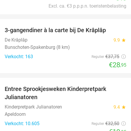
Excl. ca. €3 p.p.p.n. toeristenbelasting
favorite_border
3-gangendiner à la carte bij De Krâplâp
23%
De Krâplâp
9.9
star
Bunschoten-Spakenburg (8 km)
Verkocht: 163
€37
,75
Regulier
€28
,95
favorite_border
Entree Sprookjesweken Kinderpretpark
39%
Julianatoren
Kinderpretpark Julianatoren
9.4
star
Apeldoorn
Verkocht: 10.605
€32
,50
Regulier