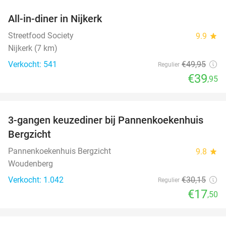
All-in-diner in Nijkerk
20%
Streetfood Society
9.9
star
Nijkerk (7 km)
Verkocht: 541
€49
,95
Regulier
€39
,95
favorite_border
3-gangen keuzediner bij Pannenkoekenhuis
42%
Bergzicht
Pannenkoekenhuis Bergzicht
9.8
star
Woudenberg
Verkocht: 1.042
€30
,15
Regulier
€17
,50
favorite_border