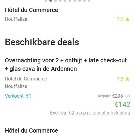
Hôtel du Commerce
Houffalize
7.5
star
Beschikbare deals
favorite_border
Overnachting voor 2 + ontbijt + late check-out
+ glas cava in de Ardennen
Hôtel du Commerce
7.5
star
Houffalize
Verkocht: 51
€205
Regulier
€142
Excl. ca. €2 p.p.p.n. toeristenbelasting
Hôtel du Commerce