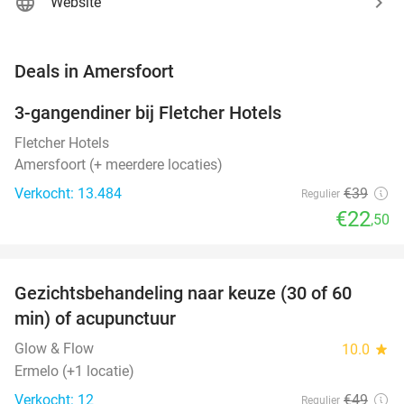
Website
favorite_border
Deals in Amersfoort
3-gangendiner bij Fletcher Hotels
42%
Fletcher Hotels
Amersfoort (+ meerdere locaties)
Verkocht: 13.484
€39
Regulier
€22
,50
favorite_border
Gezichtsbehandeling naar keuze (30 of 60
55%
NEW
min) of acupunctuur
TODAY
Glow & Flow
10.0
star
Ermelo (+1 locatie)
Verkocht: 12
€49
Regulier