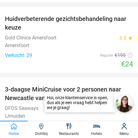
favorite_border
Huidverbeterende gezichtsbehandeling naar
88%
keuze
Gold Clinics Amersfoort
8.8
star
Amersfoort
Verkocht: 29
€195
Regulier
€24
favorite_border
3-daagse MiniCruise voor 2 personen naar
50%
Newcastle van €119 voor €59,50 p.p.
Hoi, onze klantenservice is open,
dus als je een vraag hebt helpen
we je graag!
DFDS Seaways
7.9
star
IJmuiden
Verkocht: 102
€238
Regulier
€119
Home
Dichtbij
Restaurants
Hotels
Menu