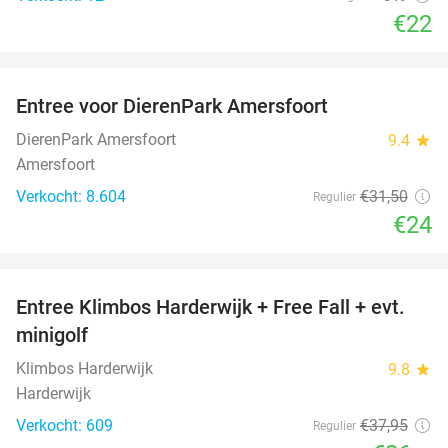
€22
favorite_border
Entree voor DierenPark Amersfoort
24%
DierenPark Amersfoort
9.4
star
Amersfoort
Verkocht: 8.604
€31
,50
Regulier
€24
favorite_border
Entree Klimbos Harderwijk + Free Fall + evt.
30%
minigolf
Klimbos Harderwijk
9.8
star
Harderwijk
Verkocht: 609
€37
,95
Regulier