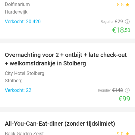
Dolfinarium
8.5
star
Harderwijk
Verkocht: 20.420
€29
Regulier
€18
,50
favorite_border
Overnachting voor 2 + ontbijt + late check-out
33%
+ welkomstdrankje in Stolberg
City Hotel Stolberg
Stolberg
Verkocht: 22
€148
Regulier
€99
favorite_border
All-You-Can-Eat-diner (zonder tijdslimiet)
37%
Back Garden Zeist
9.0
star