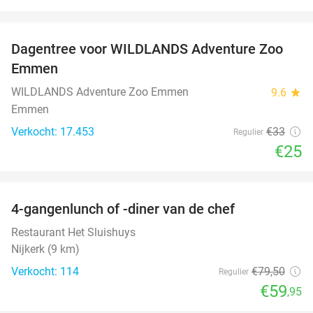
favorite_border
Dagentree voor WILDLANDS Adventure Zoo
24%
Emmen
WILDLANDS Adventure Zoo Emmen
9.6
star
Emmen
Verkocht: 17.453
€33
Regulier
€25
favorite_border
4-gangenlunch of -diner van de chef
25%
Restaurant Het Sluishuys
Nijkerk (9 km)
Verkocht: 114
€79
,50
Regulier
€59
,95