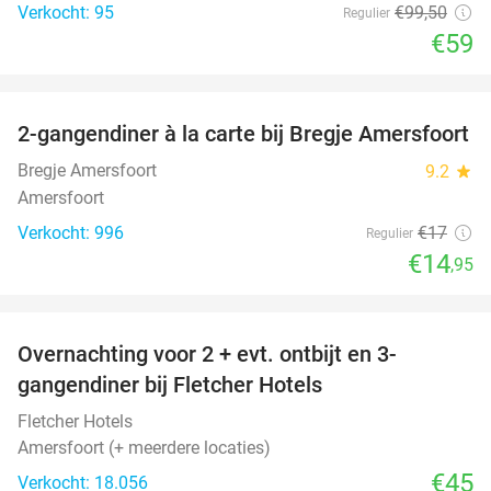
Verkocht: 95
€99
,50
Regulier
€59
favorite_border
2-gangendiner à la carte bij Bregje Amersfoort
12%
Bregje Amersfoort
9.2
star
Amersfoort
Verkocht: 996
€17
Regulier
€14
,95
favorite_border
Overnachting voor 2 + evt. ontbijt en 3-
gangendiner bij Fletcher Hotels
Fletcher Hotels
Amersfoort (+ meerdere locaties)
€45
Verkocht: 18.056