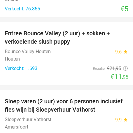
€5
Verkocht: 76.855
favorite_border
Entree Bounce Valley (2 uur) + sokken +
46%
verkoelende slush puppy
Bounce Valley Houten
9.6
star
Houten
Verkocht: 1.693
€21
,95
Regulier
€11
,95
favorite_border
Sloep varen (2 uur) voor 6 personen inclusief
41%
fles wijn bij Sloepverhuur Vathorst
Sloepverhuur Vathorst
9.9
star
Amersfoort