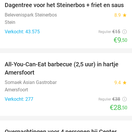
Dagentree voor het Steinerbos + friet en saus
37%
Belevenispark Steinerbos
8.9
star
Stein
Verkocht: 43.575
€15
Regulier
€9
,50
favorite_border
All-You-Can-Eat barbecue (2,5 uur) in hartje
25%
Amersfoort
Somaek Asian Gastrobar
9.4
star
Amersfoort
Verkocht: 277
€38
Regulier
€28
,50
favorite_border
Overnachtingen voor 4 personen bij Center