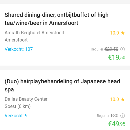
favorite_border
Shared dining-diner, ontbijtbuffet of high
34%
tea/wine/beer in Amersfoort
Amrâth Berghotel Amersfoort
10.0
star
Amersfoort
Verkocht: 107
€29
,50
Regulier
€19
,50
favorite_border
(Duo) hairplaybehandeling of Japanese head
38%
spa
Dallas Beauty Center
10.0
star
Soest (6 km)
Verkocht: 9
€80
Regulier
€49
,95