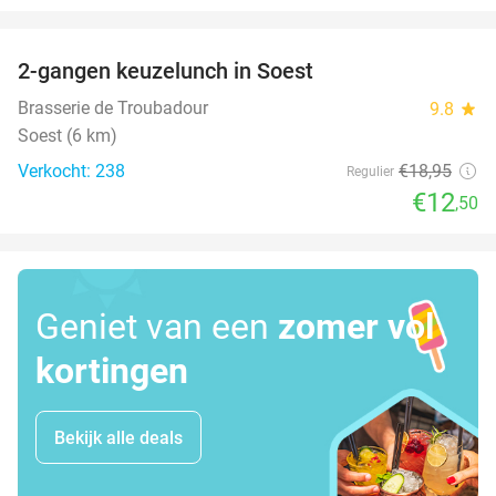
favorite_border
2-gangen keuzelunch in Soest
34%
Brasserie de Troubadour
9.8
star
Soest (6 km)
Verkocht: 238
€18
,95
Regulier
€12
,50
Geniet van een
zomer vol
kortingen
Bekijk alle deals