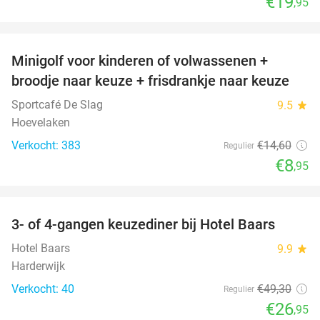
€19
,95
favorite_border
Minigolf voor kinderen of volwassenen +
39%
broodje naar keuze + frisdrankje naar keuze
Sportcafé De Slag
9.5
star
Hoevelaken
Verkocht: 383
€14
,60
Regulier
€8
,95
favorite_border
3- of 4-gangen keuzediner bij Hotel Baars
45%
Hotel Baars
9.9
star
Harderwijk
Verkocht: 40
€49
,30
Regulier
€26
,95