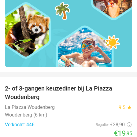
favorite_border
2- of 3-gangen keuzediner bij La Piazza
31%
Woudenberg
La Piazza Woudenberg
9.5
star
Woudenberg (6 km)
Verkocht: 446
€28
,90
Regulier
€19
,95