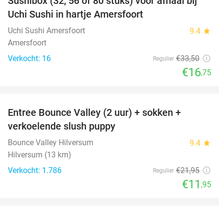
Sushibox (32, 56 of 80 stuks) voor afhaal bij
50%
Uchi Sushi in hartje Amersfoort
Uchi Sushi Amersfoort
9.4
star
Amersfoort
Verkocht: 16
€33
,50
Regulier
€16
,75
favorite_border
Entree Bounce Valley (2 uur) + sokken +
46%
verkoelende slush puppy
Bounce Valley Hilversum
9.4
star
Hilversum (13 km)
Verkocht: 1.786
€21
,95
Regulier
€11
,95
favorite_border