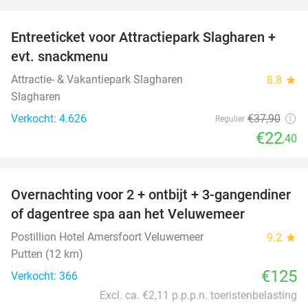
favorite_border
Entreeticket voor Attractiepark Slagharen +
41%
evt. snackmenu
Attractie- & Vakantiepark Slagharen
8.8
star
Slagharen
Verkocht: 4.626
€37
,90
Regulier
€22
,40
favorite_border
Overnachting voor 2 + ontbijt + 3-gangendiner
of dagentree spa aan het Veluwemeer
Postillion Hotel Amersfoort Veluwemeer
9.2
star
Putten (12 km)
€125
Verkocht: 366
Excl. ca. €2,11 p.p.p.n. toeristenbelasting