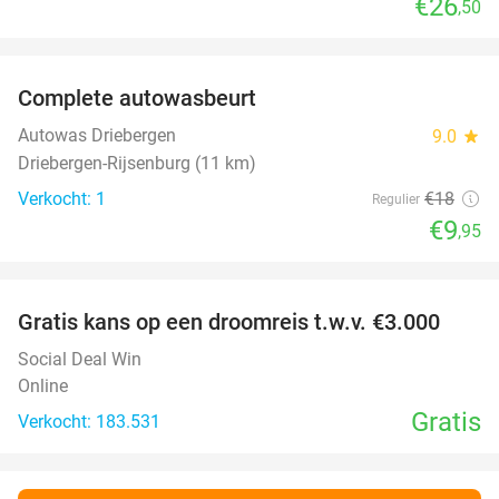
€26
,50
favorite_border
Complete autowasbeurt
45%
NEW
TODAY
Autowas Driebergen
9.0
star
Driebergen-Rijsenburg (11 km)
Verkocht: 1
€18
Regulier
€9
,95
favorite_border
Gratis kans op een droomreis t.w.v. €3.000
Social Deal Win
Online
Gratis
Verkocht: 183.531