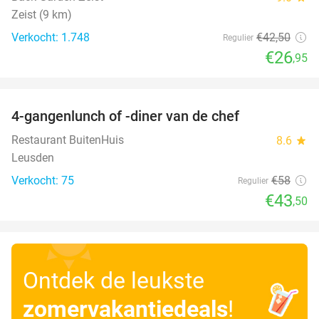
Zeist (9 km)
Verkocht: 1.748
€42
,50
Regulier
€26
,95
favorite_border
4-gangenlunch of -diner van de chef
25%
Restaurant BuitenHuis
8.6
star
Leusden
Verkocht: 75
€58
Regulier
€43
,50
Ontdek de leukste
zomervakantiedeals
!