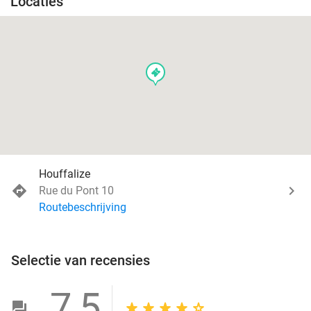
Locaties
events
Houffalize
Rue du Pont 10
Routebeschrijving
Selectie van recensies
7,5