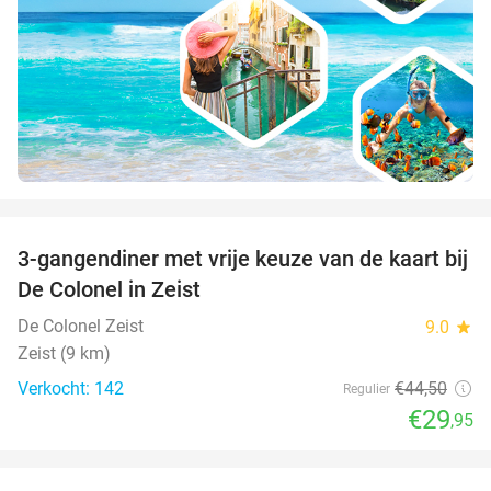
favorite_border
3-gangendiner met vrije keuze van de kaart bij
33%
De Colonel in Zeist
De Colonel Zeist
9.0
star
Zeist (9 km)
Verkocht: 142
€44
,50
Regulier
€29
,95
favorite_border