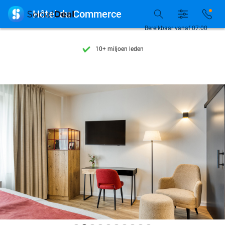
Ontdek 15.000+ deals

Hôtel du Commerce
7 dagen per week beschikbaar
Bereikbaar vanaf 07:00
10+ miljoen leden
9,4
op basis van
205.983 reviews
Ontdek 15.000+ deals
7 dagen per week beschikbaar
10+ miljoen leden