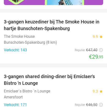
favorite_border
3-gangen keuzediner bij The Smoke House in
37%
hartje Bunschoten-Spakenburg
The Smoke House
9.9
star
Bunschoten-Spakenburg (8 km)
Verkocht: 143
€47
,40
Regulier
€29
,95
favorite_border
3-gangen shared dining-diner bij Emiclaer's
48%
Bistro 'n Lounge
Emiclaer´s Bistro ´n Lounge
9.3
star
Amersfoort
Verkocht: 171
€46
,50
Regulier