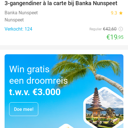
3-gangendiner à la carte bij Banka Nunspeet
53%
Banka Nunspeet
9.3
star
Nunspeet
Verkocht: 124
€42
,60
Regulier
€19
,95
Win gratis
een droomreis
t.w.v. €3.000
Doe mee!