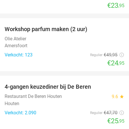
€23
,95
favorite_border
Workshop parfum maken (2 uur)
50%
Olie Atelier
Amersfoort
Verkocht: 123
€49
,95
Regulier
€24
,95
favorite_border
4-gangen keuzediner bij De Beren
46%
Restaurant De Beren Houten
9.6
star
Houten
Verkocht: 2.090
€47
,70
Regulier
€25
,95