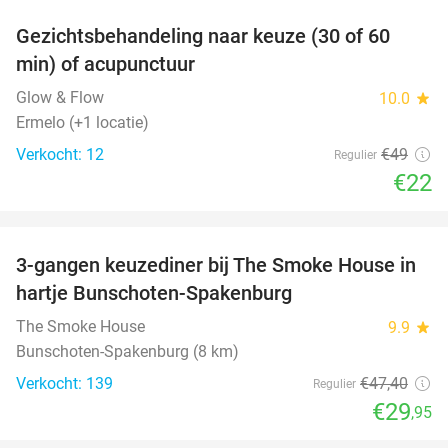
Gezichtsbehandeling naar keuze (30 of 60
55%
min) of acupunctuur
Glow & Flow
10.0
star
Ermelo (+1 locatie)
Verkocht: 12
€49
Regulier
€22
favorite_border
3-gangen keuzediner bij The Smoke House in
37%
hartje Bunschoten-Spakenburg
The Smoke House
9.9
star
Bunschoten-Spakenburg (8 km)
Verkocht: 139
€47
,40
Regulier
€29
,95
favorite_border