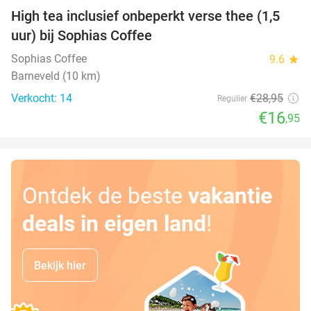
High tea inclusief onbeperkt verse thee (1,5
41%
uur) bij Sophias Coffee
Sophias Coffee
9.6
star
Barneveld (10 km)
Verkocht: 14
€28
,95
Regulier
€16
,95
Ontdek de beste
vakantie
deals in eigen land
!
Bekijk hier