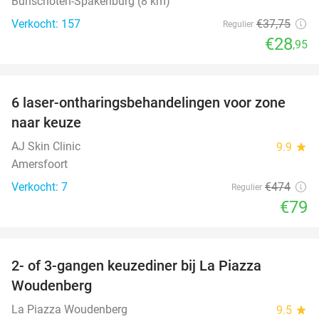
Bunschoten-Spakenburg (8 km)
Verkocht: 157
€37
,75
Regulier
€28
,95
favorite_border
6 laser-ontharingsbehandelingen voor zone
83%
naar keuze
AJ Skin Clinic
9.9
star
Amersfoort
Verkocht: 7
€474
Regulier
€79
favorite_border
2- of 3-gangen keuzediner bij La Piazza
31%
Woudenberg
La Piazza Woudenberg
9.5
star