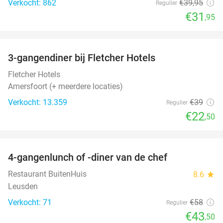
Verkocht: 862
€39
,95
Regulier
€31
,95
favorite_border
3-gangendiner bij Fletcher Hotels
42%
Fletcher Hotels
Amersfoort (+ meerdere locaties)
Verkocht: 13.359
€39
Regulier
€22
,50
favorite_border
4-gangenlunch of -diner van de chef
25%
Restaurant BuitenHuis
8.6
star
Leusden
Verkocht: 71
€58
Regulier
€43
,50