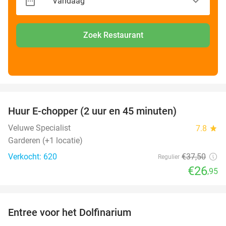
Zoek Restaurant
favorite_border
Huur E-chopper (2 uur en 45 minuten)
28%
Veluwe Specialist
7.8
star
Garderen (+1 locatie)
Verkocht: 620
€37
,50
Regulier
€26
,95
favorite_border
Entree voor het Dolfinarium
36%