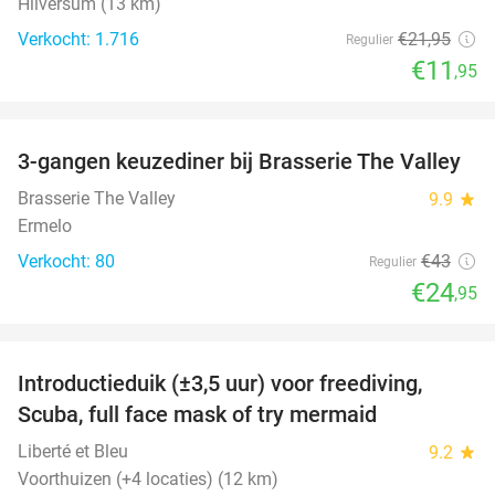
Hilversum (13 km)
Verkocht: 1.716
€21
,95
Regulier
€11
,95
favorite_border
3-gangen keuzediner bij Brasserie The Valley
42%
Brasserie The Valley
9.9
star
Ermelo
Verkocht: 80
€43
Regulier
€24
,95
favorite_border
Introductieduik (±3,5 uur) voor freediving,
73%
Scuba, full face mask of try mermaid
Liberté et Bleu
9.2
star
Voorthuizen (+4 locaties) (12 km)