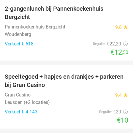
2-gangenlunch bij Pannenkoekenhuis
44%
Bergzicht
Pannenkoekenhuis Bergzicht
9.8
star
Woudenberg
Verkocht: 618
€22
,20
Regulier
€12
,50
favorite_border
Speeltegoed + hapjes en drankjes + parkeren
50%
bij Gran Casino
Gran Casino
9.4
star
Leusden (+2 locaties)
Verkocht: 4.143
€20
Regulier
€10
favorite_border