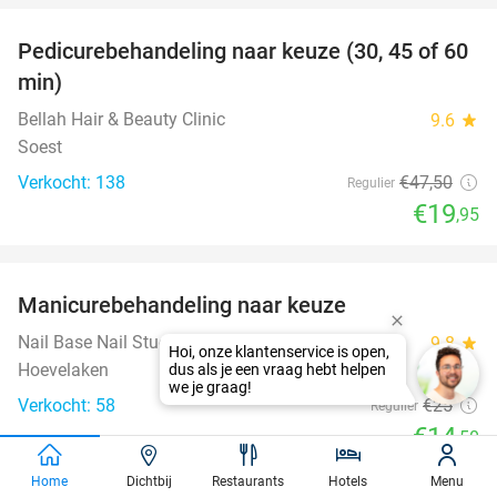
Pedicurebehandeling naar keuze (30, 45 of 60
58%
min)
Bellah Hair & Beauty Clinic
9.6
star
Soest
Verkocht: 138
€47
,50
Regulier
€19
,95
favorite_border
Manicurebehandeling naar keuze
42%
Nail Base Nail Studio
9.8
star
Hoevelaken
Verkocht: 58
€25
Regulier
€14
,50
favorite_border
Home
Dichtbij
Restaurants
Hotels
Menu