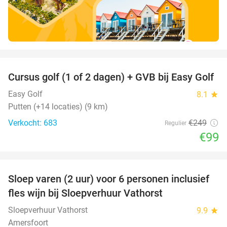
favorite_border
Cursus golf (1 of 2 dagen) + GVB bij Easy Golf
60%
Easy Golf
8.1
star
Putten (+14 locaties) (9 km)
Verkocht: 683
€249
Regulier
€99
favorite_border
Sloep varen (2 uur) voor 6 personen inclusief
41%
fles wijn bij Sloepverhuur Vathorst
Sloepverhuur Vathorst
9.9
star
Amersfoort