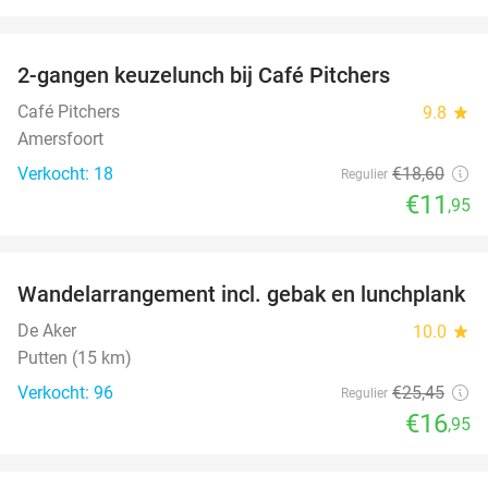
favorite_border
2-gangen keuzelunch bij Café Pitchers
36%
Café Pitchers
9.8
star
Amersfoort
Verkocht: 18
€18
,60
Regulier
€11
,95
favorite_border
Wandelarrangement incl. gebak en lunchplank
33%
De Aker
10.0
star
Putten (15 km)
Verkocht: 96
€25
,45
Regulier
€16
,95
favorite_border