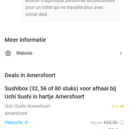
endroit magnifique, personnel extraordinaire
pour un hôtel qui ne travaille plus avec
social deal
Meer informatie
Website
favorite_border
Deals in Amersfoort
Sushibox (32, 56 of 80 stuks) voor afhaal bij
50%
NEW
Uchi Sushi in hartje Amersfoort
TODAY
Uchi Sushi Amersfoort
9.4
star
Amersfoort
Verkocht: 4
€33
,50
Regulier