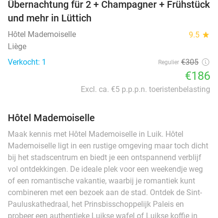
Übernachtung für 2 + Champagner + Frühstück
und mehr in Lüttich
Hôtel Mademoiselle
9.5
star
Liège
Verkocht: 1
€305
Regulier
€186
Excl. ca. €5 p.p.p.n. toeristenbelasting
Hôtel Mademoiselle
Maak kennis met Hôtel Mademoiselle in Luik. Hôtel
Mademoiselle ligt in een rustige omgeving maar toch dicht
bij het stadscentrum en biedt je een ontspannend verblijf
vol ontdekkingen. De ideale plek voor een weekendje weg
of een romantische vakantie, waarbij je romantiek kunt
combineren met een bezoek aan de stad. Ontdek de Sint-
Pauluskathedraal, het Prinsbisschoppelijk Paleis en
probeer een authentieke Luikse wafel of Luikse koffie in