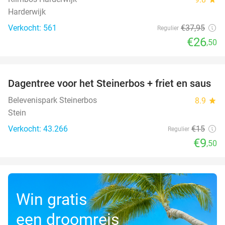
Harderwijk
Verkocht: 561
€37
,95
Regulier
€26
,50
favorite_border
Dagentree voor het Steinerbos + friet en saus
37%
Belevenispark Steinerbos
8.9
star
Stein
Verkocht: 43.266
€15
Regulier
€9
,50
Win gratis
een droomreis