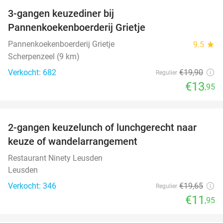
3-gangen keuzediner bij
30%
Pannenkoekenboerderij Grietje
Pannenkoekenboerderij Grietje
9.5
star
Scherpenzeel (9 km)
Verkocht: 682
€19
,90
Regulier
€13
,95
favorite_border
2-gangen keuzelunch of lunchgerecht naar
39%
keuze of wandelarrangement
Restaurant Ninety Leusden
Leusden
Verkocht: 346
€19
,65
Regulier
€11
,95
favorite_border