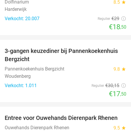
Dolfinarium
8.5
star
Harderwijk
Verkocht: 20.007
€29
Regulier
€18
,50
favorite_border
3-gangen keuzediner bij Pannenkoekenhuis
42%
Bergzicht
Pannenkoekenhuis Bergzicht
9.8
star
Woudenberg
Verkocht: 1.011
€30
,15
Regulier
€17
,50
favorite_border
Entree voor Ouwehands Dierenpark Rhenen
19%
Ouwehands Dierenpark Rhenen
9.5
star