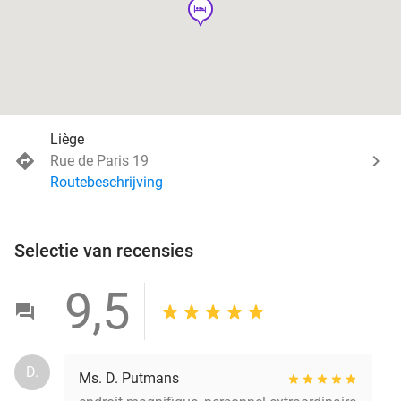
hotel
Liège
Rue de Paris 19
Routebeschrijving
Selectie van recensies
9,5
D.
Ms. D. Putmans