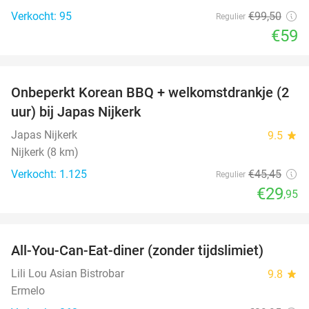
Verkocht: 95
€99
,50
Regulier
€59
favorite_border
Onbeperkt Korean BBQ + welkomstdrankje (2
34%
uur) bij Japas Nijkerk
Japas Nijkerk
9.5
star
Nijkerk (8 km)
Verkocht: 1.125
€45
,45
Regulier
€29
,95
favorite_border
All-You-Can-Eat-diner (zonder tijdslimiet)
20%
Lili Lou Asian Bistrobar
9.8
star
Ermelo