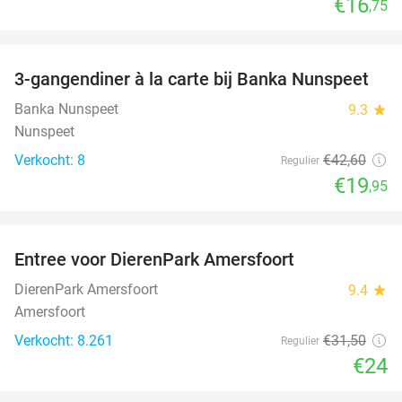
€16
,75
favorite_border
3-gangendiner à la carte bij Banka Nunspeet
53%
NEW
TODAY
Banka Nunspeet
9.3
star
Nunspeet
Verkocht: 8
€42
,60
Regulier
€19
,95
favorite_border
Entree voor DierenPark Amersfoort
24%
DierenPark Amersfoort
9.4
star
Amersfoort
Verkocht: 8.261
€31
,50
Regulier
€24
favorite_border