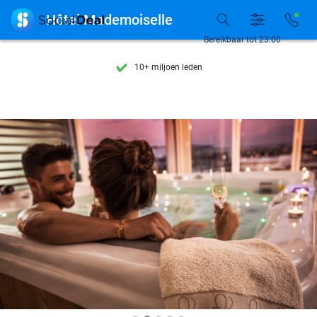
Ontdek 15.000+ deals

Hôtel Mademoiselle
7 dagen per week beschikbaar
Bereikbaar tot 23:00
10+ miljoen leden
9,4
op basis van
205.794 reviews
Ontdek 15.000+ deals
7 dagen per week beschikbaar
10+ miljoen leden