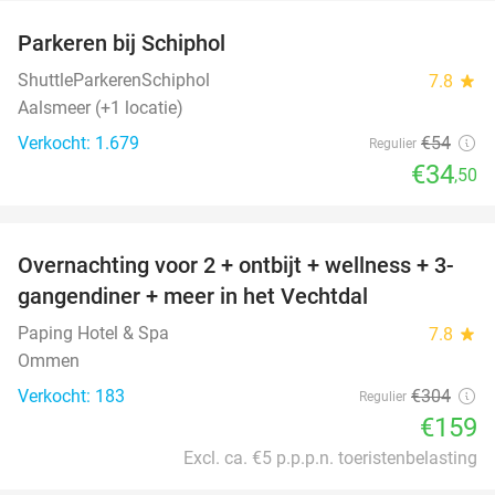
Parkeren bij Schiphol
36%
ShuttleParkerenSchiphol
7.8
star
Aalsmeer (+1 locatie)
Verkocht: 1.679
€54
Regulier
€34
,50
favorite_border
Overnachting voor 2 + ontbijt + wellness + 3-
48%
gangendiner + meer in het Vechtdal
Paping Hotel & Spa
7.8
star
Ommen
Verkocht: 183
€304
Regulier
€159
Excl. ca. €5 p.p.p.n. toeristenbelasting
favorite_border