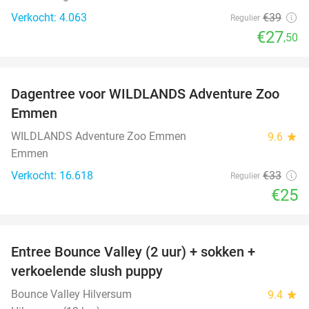
Verkocht: 4.063
€39
Regulier
€27
,50
favorite_border
Dagentree voor WILDLANDS Adventure Zoo
24%
Emmen
WILDLANDS Adventure Zoo Emmen
9.6
star
Emmen
Verkocht: 16.618
€33
Regulier
€25
favorite_border
Entree Bounce Valley (2 uur) + sokken +
46%
verkoelende slush puppy
Bounce Valley Hilversum
9.4
star