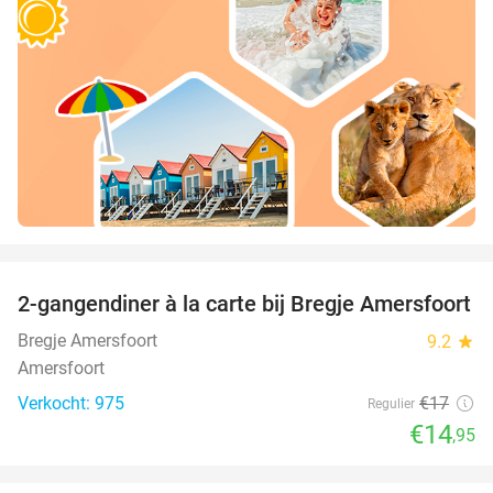
favorite_border
2-gangendiner à la carte bij Bregje Amersfoort
12%
Bregje Amersfoort
9.2
star
Amersfoort
Verkocht: 975
€17
Regulier
€14
,95
favorite_border