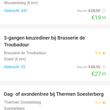
Woudenberg (6 km)
Verkocht: 441
€28
,90
Regulier
€19
,95
favorite_border
3-gangen keuzediner bij Brasserie de
28%
Troubadour
Brasserie de Troubadour
9.8
star
Soest (6 km)
Verkocht: 92
€38
,95
Regulier
€27
,95
favorite_border
Dag- of avondentree bij Thermen Soesterberg
29%
Thermen Soesterberg
9.5
star
Soesterberg