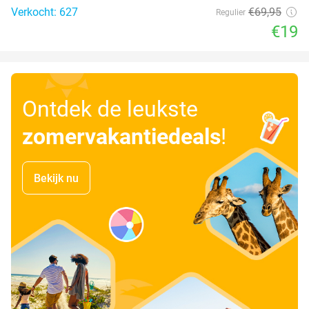
Verkocht: 627
€69
,95
Regulier
€19
Ontdek de leukste
zomervakantiedeals
!
Bekijk nu