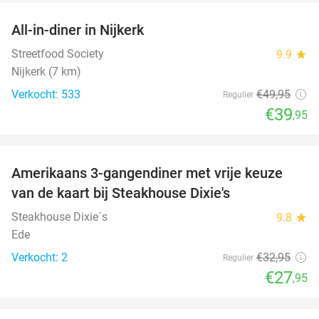
All-in-diner in Nijkerk
20%
Streetfood Society
9.9
star
Nijkerk (7 km)
Verkocht: 533
€49
,95
Regulier
€39
,95
favorite_border
Amerikaans 3-gangendiner met vrije keuze
15%
NEW
van de kaart bij Steakhouse Dixie's
TODAY
Steakhouse Dixie´s
9.8
star
Ede
Verkocht: 2
€32
,95
Regulier
€27
,95
favorite_border