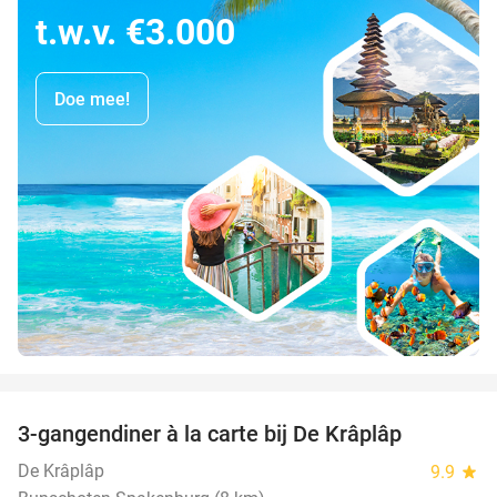
t.w.v. €3.000
Doe mee!
favorite_border
3-gangendiner à la carte bij De Krâplâp
23%
De Krâplâp
9.9
star