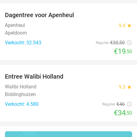
Dagentree voor Apenheul
36%
Apenheul
9.4
star
Apeldoorn
Verkocht: 32.543
€30
,50
Regulier
€19
,50
favorite_border
Entree Walibi Holland
25%
Walibi Holland
9.3
star
Biddinghuizen
Verkocht: 4.580
€46
Regulier
€34
,50