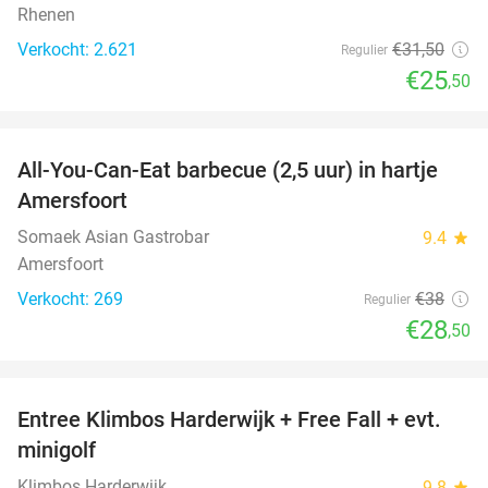
Rhenen
Verkocht: 2.621
€31
,50
Regulier
€25
,50
favorite_border
All-You-Can-Eat barbecue (2,5 uur) in hartje
25%
Amersfoort
Somaek Asian Gastrobar
9.4
star
Amersfoort
Verkocht: 269
€38
Regulier
€28
,50
favorite_border
Entree Klimbos Harderwijk + Free Fall + evt.
30%
minigolf
Klimbos Harderwijk
9.8
star