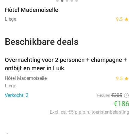
Hôtel Mademoiselle
Liège
9.5
star
Beschikbare deals
favorite_border
Overnachting voor 2 personen + champagne +
ontbijt en meer in Luik
Hôtel Mademoiselle
9.5
star
Liège
Verkocht: 2
€305
Regulier
€186
Excl. ca. €5 p.p.p.n. toeristenbelasting
favorite_border