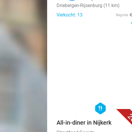
Driebergen-Rijsenburg (11 km)
Verkocht: 13
Regulier
hexagon
food
2
All-in-diner in Nijkerk