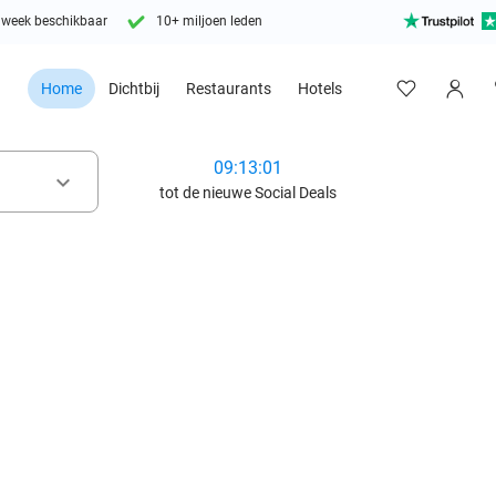
 week beschikbaar
10+ miljoen leden
Home
Dichtbij
Restaurants
Hotels
09:12:59
keyboard_arrow_down
tot de nieuwe Social Deals
favorite_border