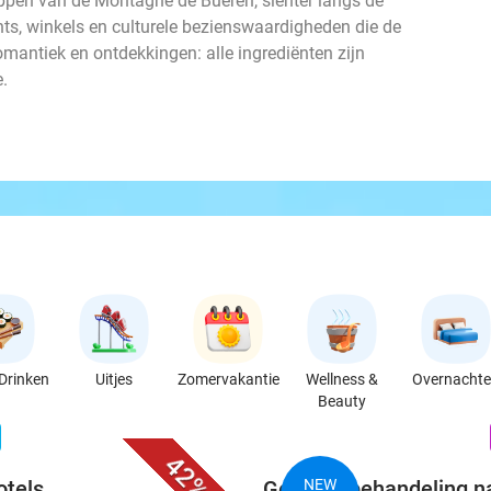
pen van de Montagne de Bueren, slenter langs de
nts, winkels en culturele bezienswaardigheden die de
omantiek en ontdekkingen: alle ingrediënten zijn
e.
Drinken
Uitjes
Zomervakantie
Wellness &
Overnacht
Beauty
favorite_border
n
42%
otels
Gezichtsbehandeling na
NEW