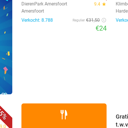
DierenPark Amersfoort
Klimb
9.4
star
Amersfoort
Harde
Verkocht: 8.788
€31
,50
Verko
Regulier
€24
favorite_border
5%
Grat
t.w.
9.0
star