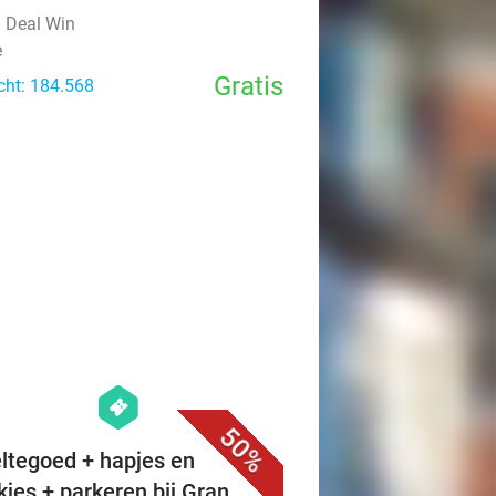
l Deal Win
e
Gratis
cht: 184.568
favorite_border
hexagon
events
50%
ltegoed + hapjes en
kjes + parkeren bij Gran