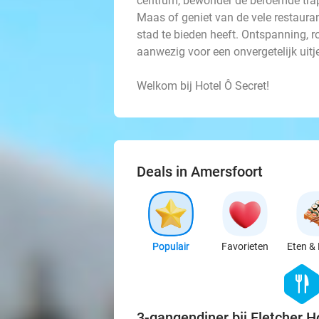
centrum, bewonder de beroemde trap
Maas of geniet van de vele restaura
stad te bieden heeft. Ontspanning, r
aanwezig voor een onvergetelijk uitj
Welkom bij Hotel Ô Secret!
Deals in Amersfoort
Populair
Favorieten
Eten & 
hexago
food
3-gangendiner bij Fletcher H