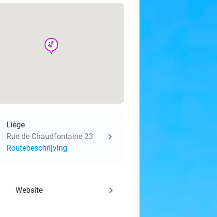
wellness
Liège
Rue de Chaudfontaine 23
Routebeschrijving
keyboard_arrow_right
Website