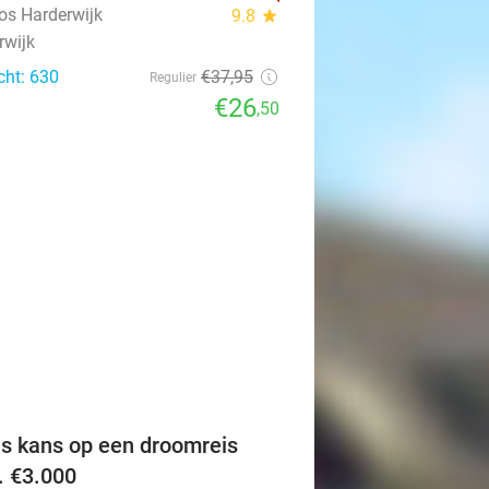
os Harderwijk
9.8
star
rwijk
cht: 630
€37
,95
Regulier
€26
,50
favorite_border
is kans op een droomreis
v. €3.000