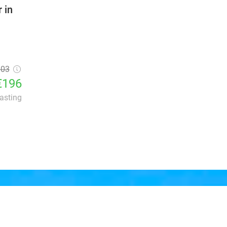
 in
303
€196
lasting