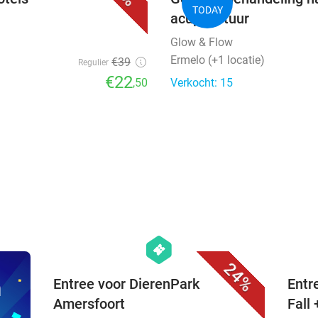
TODAY
acupunctuur
Glow & Flow
Ermelo (+1 locatie)
€39
Regulier
€22
,50
Verkocht: 15
favorite_border
hexagon
events
24%
n
Entree voor DierenPark
Entr
Amersfoort
Fall 