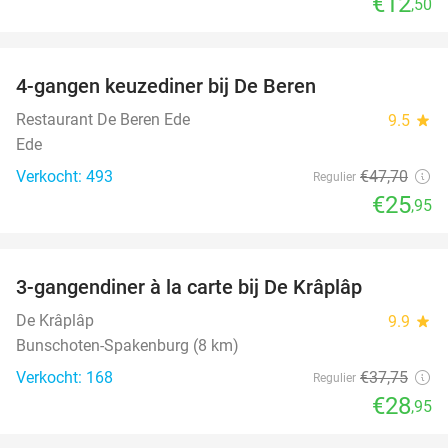
€12
,50
favorite_border
4-gangen keuzediner bij De Beren
46%
Restaurant De Beren Ede
9.5
star
Ede
Verkocht: 493
€47
,70
Regulier
€25
,95
favorite_border
3-gangendiner à la carte bij De Krâplâp
23%
De Krâplâp
9.9
star
Bunschoten-Spakenburg (8 km)
Verkocht: 168
€37
,75
Regulier
€28
,95
favorite_border