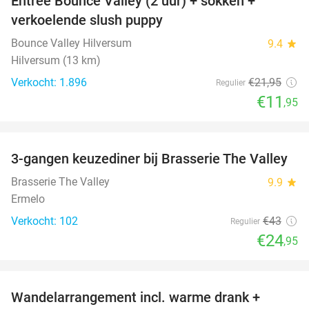
Entree Bounce Valley (2 uur) + sokken +
46%
verkoelende slush puppy
Bounce Valley Hilversum
9.4
star
Hilversum (13 km)
Verkocht: 1.896
€21
,95
Regulier
€11
,95
favorite_border
3-gangen keuzediner bij Brasserie The Valley
42%
Brasserie The Valley
9.9
star
Ermelo
Verkocht: 102
€43
Regulier
€24
,95
favorite_border
Wandelarrangement incl. warme drank +
52%