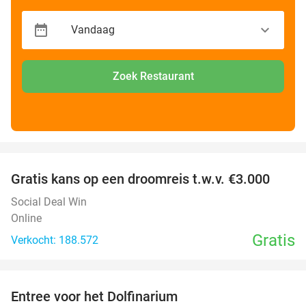
Zoek Restaurant
favorite_border
Gratis kans op een droomreis t.w.v. €3.000
Social Deal Win
Online
Gratis
Verkocht: 188.572
favorite_border
Entree voor het Dolfinarium
36%