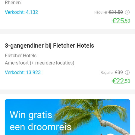
Rhenen
Verkocht: 4.132
€31
,50
Regulier
€25
,50
favorite_border
3-gangendiner bij Fletcher Hotels
42%
Fletcher Hotels
Amersfoort (+ meerdere locaties)
Verkocht: 13.923
€39
Regulier
€22
,50
Win gratis
een droomreis