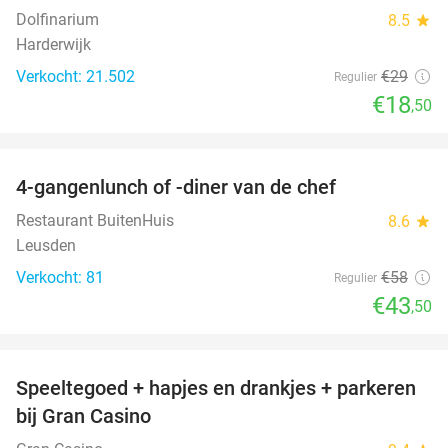
Dolfinarium
8.5
star
Harderwijk
Verkocht: 21.502
€29
Regulier
€18
,50
favorite_border
4-gangenlunch of -diner van de chef
25%
Restaurant BuitenHuis
8.6
star
Leusden
Verkocht: 81
€58
Regulier
€43
,50
favorite_border
Speeltegoed + hapjes en drankjes + parkeren
50%
bij Gran Casino