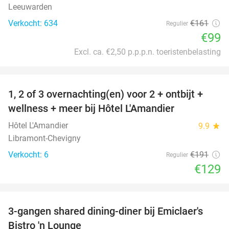
Leeuwarden
Verkocht: 634
€161
Regulier
€99
Excl. ca. €2,50 p.p.p.n. toeristenbelasting
favorite_border
1, 2 of 3 overnachting(en) voor 2 + ontbijt +
32%
NEW
wellness + meer bij Hôtel L'Amandier
TODAY
Hôtel L'Amandier
9.9
star
Libramont-Chevigny
Verkocht: 6
€191
Regulier
€129
favorite_border
3-gangen shared dining-diner bij Emiclaer's
48%
Bistro 'n Lounge