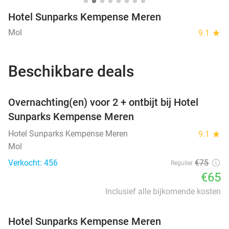
Hotel Sunparks Kempense Meren
Mol
9.1
star
Beschikbare deals
favorite_border
Overnachting(en) voor 2 + ontbijt bij Hotel
Sunparks Kempense Meren
Hotel Sunparks Kempense Meren
9.1
star
Mol
Verkocht: 456
€75
Regulier
€65
Inclusief alle bijkomende kosten
Hotel Sunparks Kempense Meren