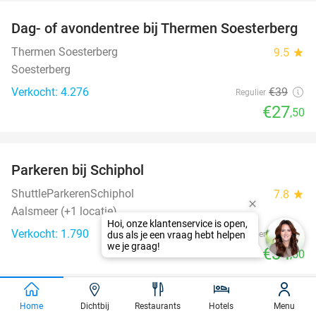
Dag- of avondentree bij Thermen Soesterberg
29%
Thermen Soesterberg
9.5
star
Soesterberg
Verkocht: 4.276
€39
Regulier
€27
,50
favorite_border
Parkeren bij Schiphol
36%
ShuttleParkerenSchiphol
7.8
star
Aalsmeer (+1 locatie)
Verkocht: 1.790
€54
Regulier
€34
,50
favorite_border
Home
Dichtbij
Restaurants
Hotels
Menu
Kibbeling of lekkerbek met patat + drankje