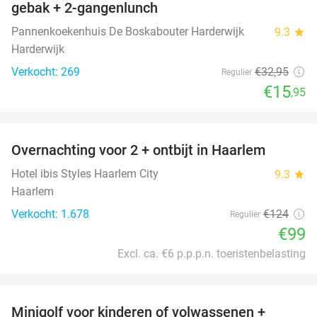
gebak + 2-gangenlunch
Pannenkoekenhuis De Boskabouter Harderwijk
9.3
star
Harderwijk
Verkocht: 269
€32
,95
Regulier
€15
,95
favorite_border
Overnachting voor 2 + ontbijt in Haarlem
20%
Hotel ibis Styles Haarlem City
9.3
star
Haarlem
Verkocht: 1.678
€124
Regulier
€99
Excl. ca. €6 p.p.p.n. toeristenbelasting
favorite_border
Minigolf voor kinderen of volwassenen +