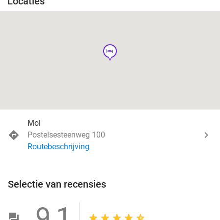
Locaties
hotel
Mol
Postelsesteenweg 100
Routebeschrijving
Selectie van recensies
9,1