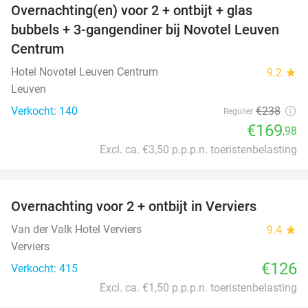
Overnachting(en) voor 2 + ontbijt + glas
29%
bubbels + 3-gangendiner bij Novotel Leuven
Centrum
Hotel Novotel Leuven Centrum
9.2
star
Leuven
Verkocht: 140
€238
Regulier
€169
,98
Excl. ca. €3,50 p.p.p.n. toeristenbelasting
favorite_border
Overnachting voor 2 + ontbijt in Verviers
Van der Valk Hotel Verviers
9.4
star
Verviers
€126
Verkocht: 415
Excl. ca. €1,50 p.p.p.n. toeristenbelasting