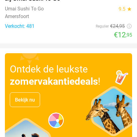
Umai Sushi To Go
9.5
star
Amersfoort
Verkocht: 481
€24
,95
Regulier
€12
,95
Ontdek de leukste
zomervakantiedeals
!
Bekijk nu