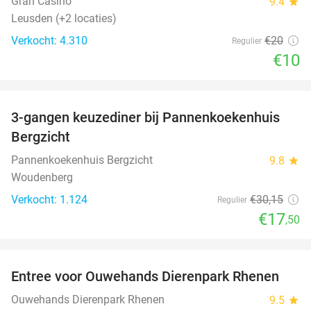
Gran Casino
9.4
star
Leusden (+2 locaties)
Verkocht: 4.310
€20
Regulier
€10
favorite_border
3-gangen keuzediner bij Pannenkoekenhuis
42%
Bergzicht
Pannenkoekenhuis Bergzicht
9.8
star
Woudenberg
Verkocht: 1.124
€30
,15
Regulier
€17
,50
favorite_border
Entree voor Ouwehands Dierenpark Rhenen
19%
Ouwehands Dierenpark Rhenen
9.5
star