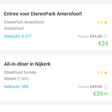
favorite_border
Entree voor DierenPark Amersfoort
24%
DierenPark Amersfoort
9.4
star
Amersfoort
Verkocht: 9.377
€31
,50
Regulier
€24
favorite_border
All-in-diner in Nijkerk
20%
Streetfood Society
9.9
star
Nijkerk (7 km)
Verkocht: 584
€49
,95
Regulier
€39
,95
favorite_border