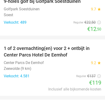
9-holes golf bij Golfpark Soestduinen
44%
Golfpark Soestduinen
9.7
star
Soest
Verkocht: 489
€22
,50
Regulier
€12
,50
favorite_border
1 of 2 overnachting(en) voor 2 + ontbijt in
13%
Center Parcs Hotel De Eemhof
Center Parcs De Eemhof
9.2
star
Zeewolde (9 km)
Verkocht: 4.581
€137
Regulier
€119
Inclusief alle bijkomende kosten
favorite_border