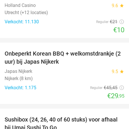
Holland Casino
9.6
star
Utrecht (+12 locaties)
Verkocht: 11.130
€21
Regulier
€10
favorite_border
Onbeperkt Korean BBQ + welkomstdrankje (2
34%
uur) bij Japas Nijkerk
Japas Nijkerk
9.5
star
Nijkerk (8 km)
Verkocht: 1.175
€45
,45
Regulier
€29
,95
favorite_border
Sushibox (24, 26, 40 of 60 stuks) voor afhaal
48%
bij Umai Sushi To Go