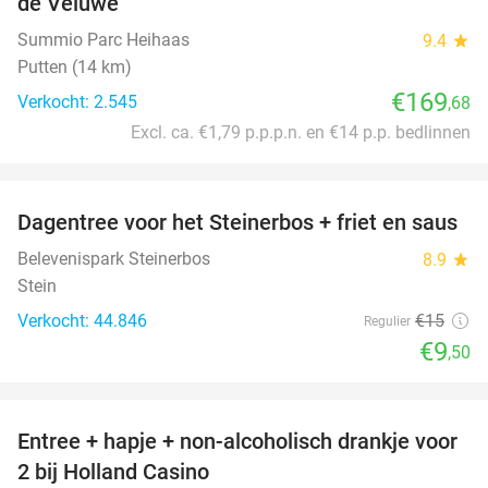
de Veluwe
Summio Parc Heihaas
9.4
star
Putten (14 km)
€169
Verkocht: 2.545
,68
Excl. ca. €1,79 p.p.p.n. en €14 p.p. bedlinnen
favorite_border
Dagentree voor het Steinerbos + friet en saus
37%
Belevenispark Steinerbos
8.9
star
Stein
Verkocht: 44.846
€15
Regulier
€9
,50
favorite_border
Entree + hapje + non-alcoholisch drankje voor
52%
2 bij Holland Casino