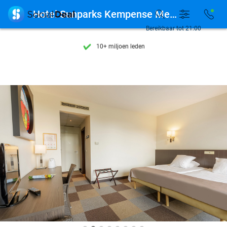
Ontdek 15.000+ deals

Hotel Sunparks Kempense Meren
7 dagen per week beschikbaar
Bereikbaar tot 21:00
10+ miljoen leden
9,4
op basis van
206.330 reviews
Ontdek 15.000+ deals
7 dagen per week beschikbaar
10+ miljoen leden