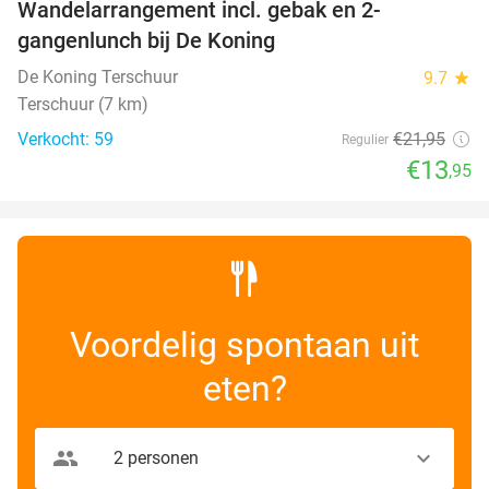
Wandelarrangement incl. gebak en 2-
36%
gangenlunch bij De Koning
De Koning Terschuur
9.7
star
Terschuur (7 km)
Verkocht: 59
€21
,95
Regulier
€13
,95
Voordelig spontaan uit
eten?