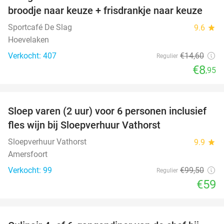
39%
broodje naar keuze + frisdrankje naar keuze
Sportcafé De Slag
9.6
star
Hoevelaken
Verkocht: 407
€14
,60
Regulier
€8
,95
favorite_border
Sloep varen (2 uur) voor 6 personen inclusief
41%
fles wijn bij Sloepverhuur Vathorst
Sloepverhuur Vathorst
9.9
star
Amersfoort
Verkocht: 99
€99
,50
Regulier
€59
favorite_border