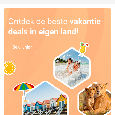
Ontdek de beste
vakantie
deals in eigen land
!
Bekijk hier