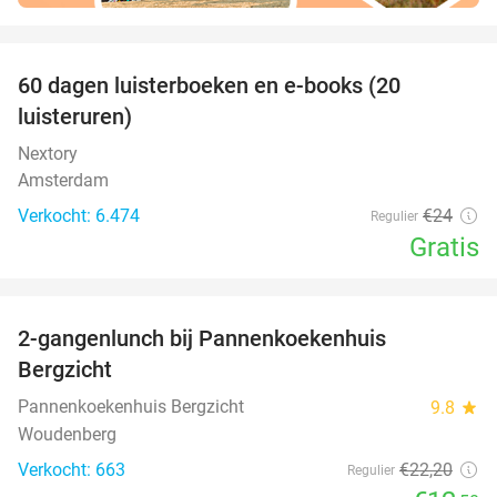
favorite_border
100%
60 dagen luisterboeken en e-books (20
luisteruren)
Nextory
Amsterdam
Verkocht: 6.474
€24
Regulier
Gratis
favorite_border
2-gangenlunch bij Pannenkoekenhuis
44%
Bergzicht
Pannenkoekenhuis Bergzicht
9.8
star
Woudenberg
Verkocht: 663
€22
,20
Regulier