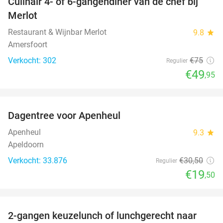
Culinair 4- of 6-gangendiner van de chef bij
33%
Merlot
Restaurant & Wijnbar Merlot
9.8
star
Amersfoort
Verkocht: 302
€75
Regulier
€49
,95
favorite_border
Dagentree voor Apenheul
36%
Apenheul
9.3
star
Apeldoorn
Verkocht: 33.876
€30
,50
Regulier
€19
,50
favorite_border
2-gangen keuzelunch of lunchgerecht naar
39%