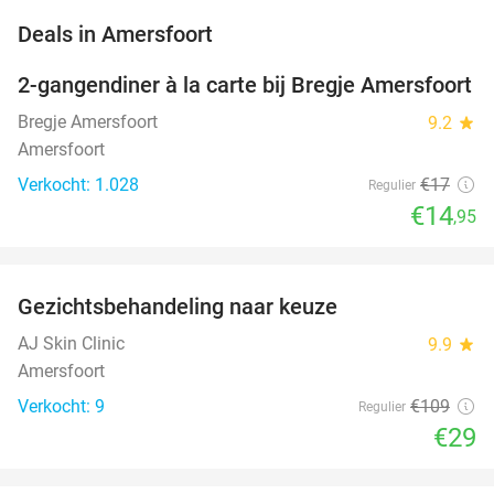
favorite_border
Deals in Amersfoort
2-gangendiner à la carte bij Bregje Amersfoort
12%
Bregje Amersfoort
9.2
star
Amersfoort
Verkocht: 1.028
€17
Regulier
€14
,95
favorite_border
Gezichtsbehandeling naar keuze
73%
NEW
TODAY
AJ Skin Clinic
9.9
star
Amersfoort
Verkocht: 9
€109
Regulier
€29