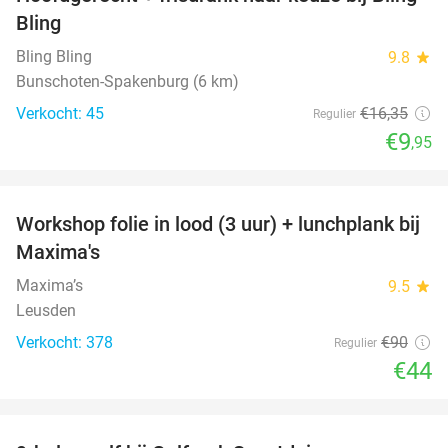
39%
Bling
Bling Bling
9.8
star
Bunschoten-Spakenburg (6 km)
Verkocht: 45
€16
,35
Regulier
€9
,95
favorite_border
Workshop folie in lood (3 uur) + lunchplank bij
51%
Maxima's
Maxima’s
9.5
star
Leusden
Verkocht: 378
€90
Regulier
€44
favorite_border