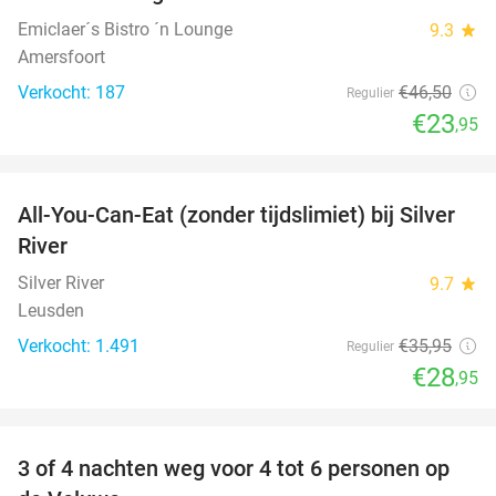
Emiclaer´s Bistro ´n Lounge
9.3
star
Amersfoort
Verkocht: 187
€46
,50
Regulier
€23
,95
favorite_border
All-You-Can-Eat (zonder tijdslimiet) bij Silver
19%
River
Silver River
9.7
star
Leusden
Verkocht: 1.491
€35
,95
Regulier
€28
,95
favorite_border
3 of 4 nachten weg voor 4 tot 6 personen op