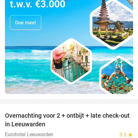
t.w.v. €3.000
Doe mee!
favorite_border
Overnachting voor 2 + ontbijt + late check-out
39%
in Leeuwarden
Eurohotel Leeuwarden
9.3
star