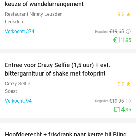
keuze of wandelarrangement
Restaurant Ninety Leusden
9.2
star
Leusden
Verkocht: 374
€19
,65
Regulier
€11
,95
favorite_border
Entree voor Crazy Selfie (1,5 uur) + evt.
25%
bittergarnituur of shake met fotoprint
Crazy Selfie
9.9
star
Soest
Verkocht: 94
€19
,95
Regulier
€14
,95
favorite_border
Hoofdgerecht + frisdrank naar keuze bij Bling