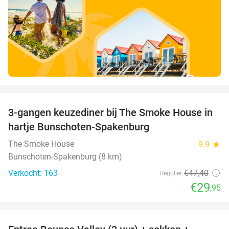
favorite_border
3-gangen keuzediner bij The Smoke House in
37%
hartje Bunschoten-Spakenburg
The Smoke House
9.9
star
Bunschoten-Spakenburg (8 km)
Verkocht: 163
€47
,40
Regulier
€29
,95
favorite_border