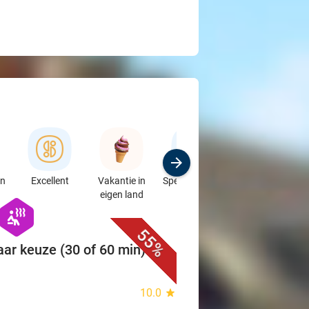
en
Excellent
Vakantie in
Speciaalzaken
Sport
eigen land
& Auto's
favorite_border
hexagon
wellness
55%
ar keuze (30 of 60 min) of
10.0
star