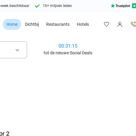
 week beschikbaar
10+ miljoen leden
Home
Dichtbij
Restaurants
Hotels
00:31:13
keyboard_arrow_down
tot de nieuwe Social Deals
favorite_border
or 2