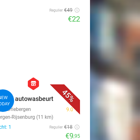
€49
Regulier
€22
favorite_border
hexagon
store
45%
lete autowasbeurt
NEW
ODAY
as Driebergen
9.0
star
ergen-Rijsenburg (11 km)
cht: 1
€18
Regulier
€9
,95