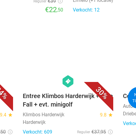
Ermelo (+1 locatie)
€39
Regulier
€22
,50
Verkocht: 12
favorite_border
favorite_border
hexagon
events
4%
30%
Entree Klimbos Harderwijk + Free
Comp
T
Fall + evt. minigolf
Autow
Drieb
Klimbos Harderwijk
9.4
star
9.8
star
Harderwijk
Verko
,50
Verkocht: 609
€37
,95
Regulier