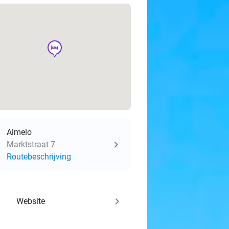
hotel
Almelo
Marktstraat 7
Routebeschrijving
keyboard_arrow_right
Website