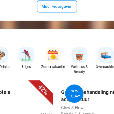
Meer weergeven
Drinken
Uitjes
Zomervakantie
Wellness &
Overnacht
Beauty
favorite_border
n
42%
otels
Gezichtsbehandeling na
NEW
TODAY
acupunctuur
Glow & Flow