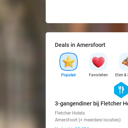
Deals in Amersfoort
Populair
Favorieten
Eten & 
hexago
food
3-gangendiner bij Fletcher H
Fletcher Hotels
Amersfoort (+ meerdere locaties)