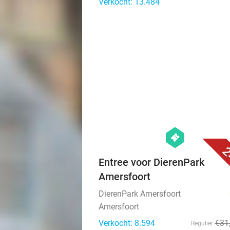
Verkocht: 13.484
hexagon
events
2
Entree voor DierenPark
Amersfoort
DierenPark Amersfoort
Amersfoort
Verkocht: 8.594
€31
Regulier