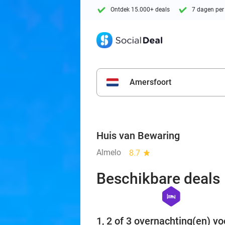
Ontdek 15.000+ deals
7 dagen per
Amersfoort
Huis van Bewaring
Almelo
8.7
star
Beschikbare deals
hexagon
hotel
1, 2 of 3 overnachting(en) vo