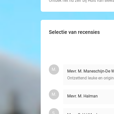
Ontdek het nu zelf bij Huis van Bewa
Selectie van recensies
M.
Mevr. M. Maneschijn-De W
Ontzettend leuke en origin
M.
Mevr. M. Halman
S.