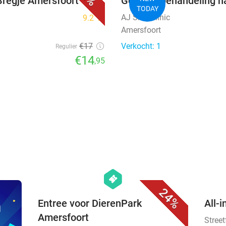
 Bregje Amersfoort
Gezichtsbehandeling n
TODAY
AJ Skin Clinic
9.2
star
Amersfoort
€17
Verkocht: 1
Regulier
€14
,95
favorite_border
hexagon
events
24%
n
Entree voor DierenPark
All-i
Amersfoort
Stree