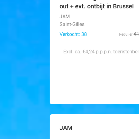
out + evt. ontbijt in Brussel
JAM
Saint-Gilles
Verkocht: 38
€
Regulier
Excl. ca. €4,24 p.p.p.n. toeristenbe
JAM