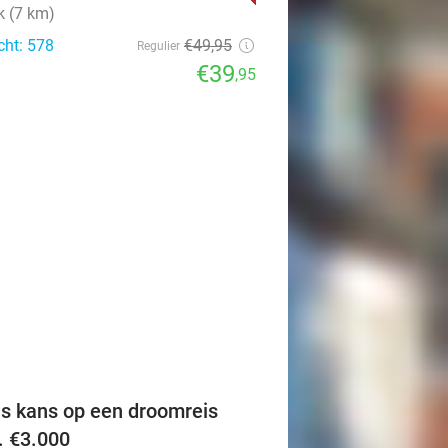
k (7 km)
cht: 578
€49
,95
Regulier
€39
,95
favorite_border
is kans op een droomreis
v. €3.000