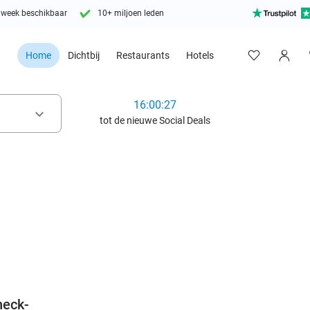
 week beschikbaar
10+ miljoen leden
Home
Dichtbij
Restaurants
Hotels
16:00:25
keyboard_arrow_down
tot de nieuwe Social Deals
favorite_border
heck-