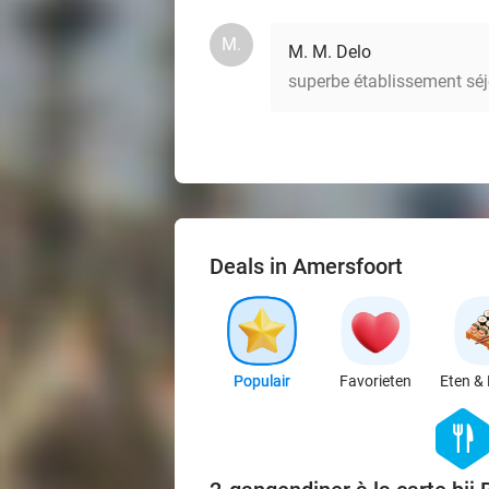
M.
M. M. Delo
superbe établissement séj
Deals in Amersfoort
Populair
Favorieten
Eten & 
hexago
food