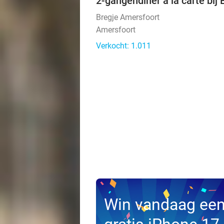
2-gangendiner à la carte bij
Bregje Amersfoort
Amersfoort
Verkocht: 1.011
Win vandaag ee