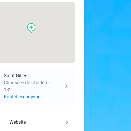
events
Saint-Gilles
Chaussée de Charleroi
132
Routebeschrijving
keyboard_arrow_right
Website