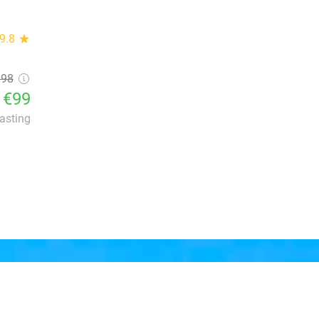
9.8
star
198
€99
lasting