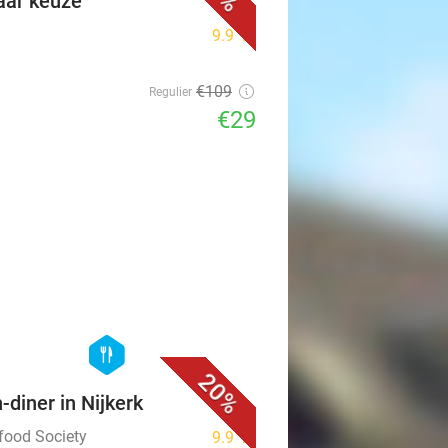
aar keuze
9.9
star
€109
Regulier
€29
favorite_border
hexagon
food
20%
n-diner in Nijkerk
tfood Society
9.9
star