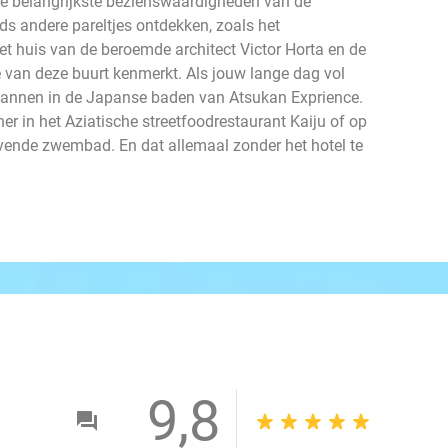
de belangrijkste bezienswaardigheden van de
ds andere pareltjes ontdekken, zoals het
et huis van de beroemde architect Victor Horta en de
e van deze buurt kenmerkt. Als jouw lange dag vol
spannen in de Japanse baden van Atsukan Exprience.
er in het Aziatische streetfoodrestaurant Kaiju of op
evende zwembad. En dat allemaal zonder het hotel te
9,8