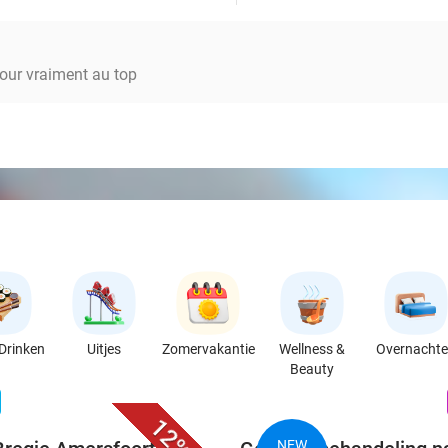
our vraiment au top
Drinken
Uitjes
Zomervakantie
Wellness &
Overnacht
Beauty
favorite_border
n
12%
NEW