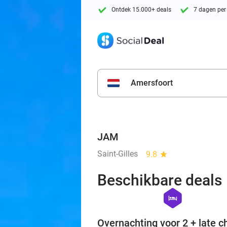
Ontdek 15.000+ deals
7 dagen per
Amersfoort
JAM
Saint-Gilles
9.8
star
Beschikbare deals
hexagon
hotel
Overnachting voor 2 + late c