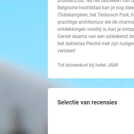
Brussel-Zuid. Na het bezoeken van 
Belgische hoofdstad kan je nog stee
Châtelainplein, het Tenbosch Park, h
prachtige architectuur die de charm
ontdekkingen voorbij is, kan je ont
Geniet daarna van een uitstekend din
het dakterras Perché met zijn rustg
verlaten!
Tot binnenkort bij hotel JAM!
Selectie van recensies