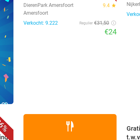
Nijker
DierenPark Amersfoort
9.4
star
Amersfoort
Verko
Verkocht: 9.222
€31
,50
Regulier
€24
favorite_border
6%
bak
Grat
ing
t.w.