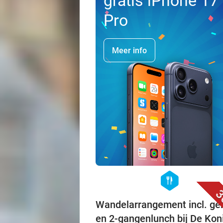
gratis iPhone 17
Pro
Meer info
hexagon
food
3
Wandelarrangement incl. ge
en 2-gangenlunch bij De Kon