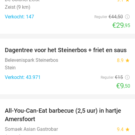
Zeist (9 km)
Verkocht: 147
€44
,50
Regulier
€29
,95
favorite_border
Dagentree voor het Steinerbos + friet en saus
37%
Belevenispark Steinerbos
8.9
star
Stein
Verkocht: 43.971
€15
Regulier
€9
,50
favorite_border
All-You-Can-Eat barbecue (2,5 uur) in hartje
25%
Amersfoort
Somaek Asian Gastrobar
9.4
star