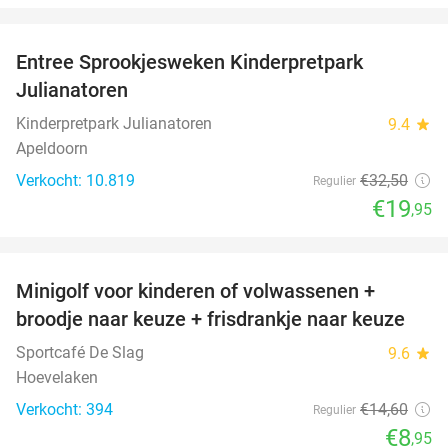
favorite_border
Entree Sprookjesweken Kinderpretpark
39%
Julianatoren
Kinderpretpark Julianatoren
9.4
star
Apeldoorn
Verkocht: 10.819
€32
,50
Regulier
€19
,95
favorite_border
Minigolf voor kinderen of volwassenen +
39%
broodje naar keuze + frisdrankje naar keuze
Sportcafé De Slag
9.6
star
Hoevelaken
Verkocht: 394
€14
,60
Regulier
€8
,95