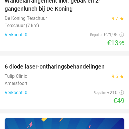
Wandelarrangement incl. gebak en 2-
36%
NEW
gangenlunch bij De Koning
TODAY
De Koning Terschuur
9.7
star
Terschuur (7 km)
Verkocht: 0
€21
,95
Regulier
€13
,95
favorite_border
6 diode laser-ontharingsbehandelingen
77%
NEW
TODAY
Tulip Clinic
9.6
star
Amersfoort
Verkocht: 0
€210
Regulier
€49