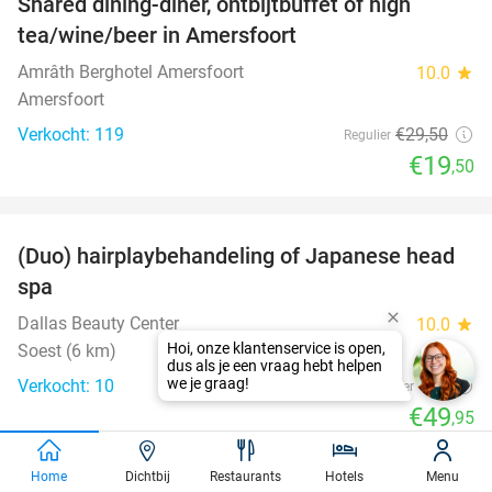
Shared dining-diner, ontbijtbuffet of high
34%
tea/wine/beer in Amersfoort
Amrâth Berghotel Amersfoort
10.0
star
Amersfoort
Verkocht: 119
€29
,50
Regulier
€19
,50
favorite_border
(Duo) hairplaybehandeling of Japanese head
38%
spa
Dallas Beauty Center
10.0
star
Soest (6 km)
Verkocht: 10
€80
Regulier
€49
,95
favorite_border
Home
Dichtbij
Restaurants
Hotels
Menu