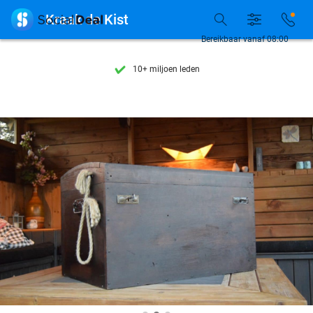
Ontdek 15.000+ deals

Kraak de Kist
7 dagen per week beschikbaar
Bereikbaar vanaf 08:00
10+ miljoen leden
9,4
op basis van
206.115 reviews
Ontdek 15.000+ deals
7 dagen per week beschikbaar
10+ miljoen leden