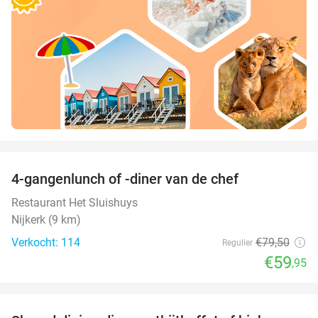
favorite_border
4-gangenlunch of -diner van de chef
25%
Restaurant Het Sluishuys
Nijkerk (9 km)
Verkocht: 114
€79
,50
Regulier
€59
,95
favorite_border