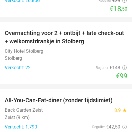
Verkocht: 20.806
€29
Regulier
€18
,50
favorite_border
Overnachting voor 2 + ontbijt + late check-out
33%
+ welkomstdrankje in Stolberg
City Hotel Stolberg
Stolberg
Verkocht: 22
€148
Regulier
€99
favorite_border
All-You-Can-Eat-diner (zonder tijdslimiet)
37%
Back Garden Zeist
8.9
star
Zeist (9 km)
Verkocht: 1.790
€42
,50
Regulier