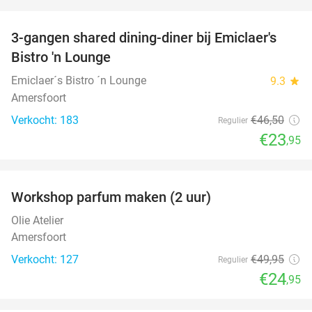
favorite_border
3-gangen shared dining-diner bij Emiclaer's
48%
Bistro 'n Lounge
Emiclaer´s Bistro ´n Lounge
9.3
star
Amersfoort
Verkocht: 183
€46
,50
Regulier
€23
,95
favorite_border
Workshop parfum maken (2 uur)
50%
Olie Atelier
Amersfoort
Verkocht: 127
€49
,95
Regulier
€24
,95
favorite_border