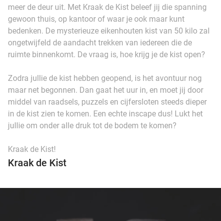
meer de deur uit. Met Kraak de Kist beleef jij die spanning
gewoon thuis, op kantoor of waar je ook maar kunt
bedenken. De mysterieuze eikenhouten kist van 50 kilo zal
ongetwijfeld de aandacht trekken van iedereen die de
ruimte binnenkomt. De vraag is, hoe krijg je de kist open?
Zodra jullie de kist hebben geopend, is het avontuur nog
maar net begonnen. Dan gaat het uur in, en moet jij door
middel van raadsels, puzzels en cijfersloten steeds dieper
in de kist zien te komen. Een echte inscape dus! Lukt het
jullie om onder alle druk tot de bodem te komen?
Kraak de Kist!
Kraak de Kist