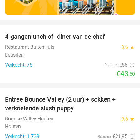
favorite_border
4-gangenlunch of -diner van de chef
25%
Restaurant BuitenHuis
8.6
star
Leusden
Verkocht: 75
€58
Regulier
€43
,50
favorite_border
Entree Bounce Valley (2 uur) + sokken +
46%
verkoelende slush puppy
Bounce Valley Houten
9.6
star
Houten
Verkocht: 1.739
€21
,95
Regulier