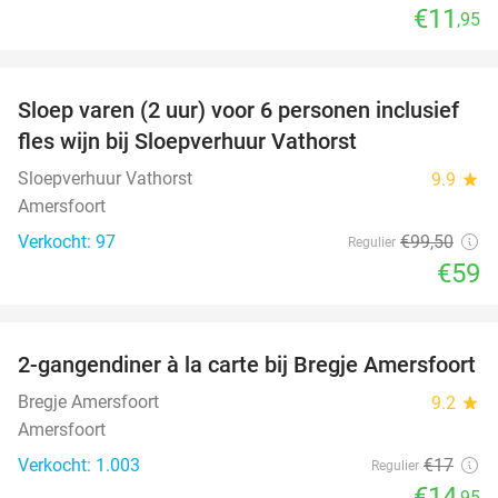
€11
,95
favorite_border
Sloep varen (2 uur) voor 6 personen inclusief
41%
fles wijn bij Sloepverhuur Vathorst
Sloepverhuur Vathorst
9.9
star
Amersfoort
Verkocht: 97
€99
,50
Regulier
€59
favorite_border
2-gangendiner à la carte bij Bregje Amersfoort
12%
Bregje Amersfoort
9.2
star
Amersfoort
Verkocht: 1.003
€17
Regulier
€14
,95