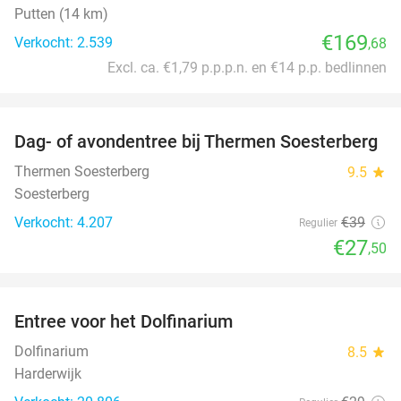
Putten (14 km)
€169
Verkocht: 2.539
,68
Excl. ca. €1,79 p.p.p.n. en €14 p.p. bedlinnen
favorite_border
Dag- of avondentree bij Thermen Soesterberg
29%
Thermen Soesterberg
9.5
star
Soesterberg
Verkocht: 4.207
€39
Regulier
€27
,50
favorite_border
Entree voor het Dolfinarium
36%
Dolfinarium
8.5
star
Harderwijk