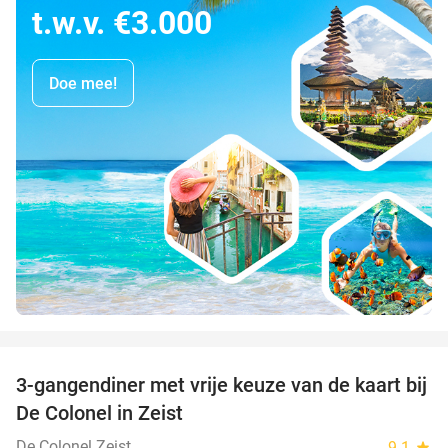
t.w.v. €3.000
Doe mee!
favorite_border
3-gangendiner met vrije keuze van de kaart bij
33%
De Colonel in Zeist
De Colonel Zeist
9.1
star