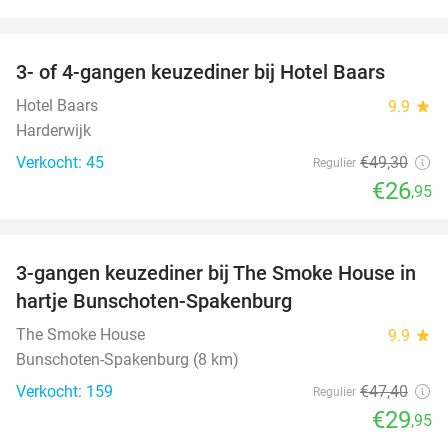
favorite_border
3- of 4-gangen keuzediner bij Hotel Baars
45%
Hotel Baars
9.9
star
Harderwijk
Verkocht: 45
€49
,30
Regulier
€26
,95
favorite_border
3-gangen keuzediner bij The Smoke House in
37%
hartje Bunschoten-Spakenburg
The Smoke House
9.9
star
Bunschoten-Spakenburg (8 km)
Verkocht: 159
€47
,40
Regulier
€29
,95