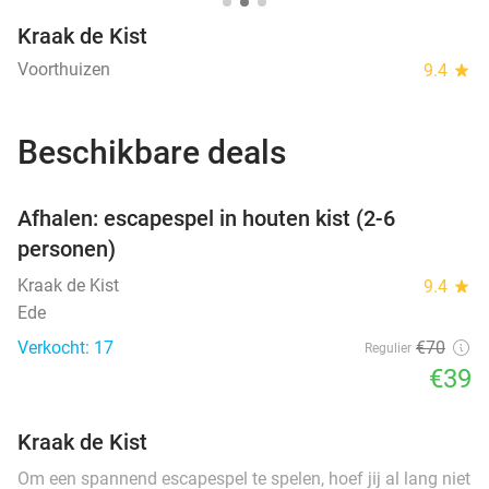
Kraak de Kist
Voorthuizen
9.4
star
Beschikbare deals
favorite_border
Afhalen: escapespel in houten kist (2-6
personen)
Kraak de Kist
9.4
star
Ede
Verkocht: 17
€70
Regulier
€39
Kraak de Kist
Om een spannend escapespel te spelen, hoef jij al lang niet