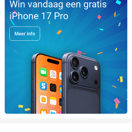
Win vandaag een gratis
iPhone 17 Pro
Meer info
favorite_border