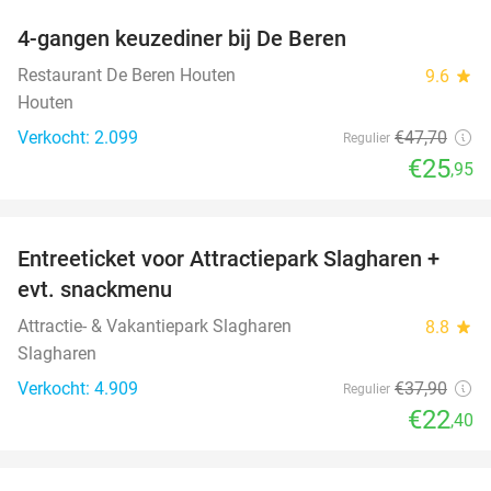
4-gangen keuzediner bij De Beren
46%
Restaurant De Beren Houten
9.6
star
Houten
Verkocht: 2.099
€47
,70
Regulier
€25
,95
favorite_border
Entreeticket voor Attractiepark Slagharen +
41%
evt. snackmenu
Attractie- & Vakantiepark Slagharen
8.8
star
Slagharen
Verkocht: 4.909
€37
,90
Regulier
€22
,40
favorite_border