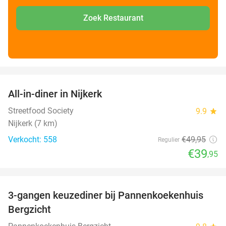
Zoek Restaurant
favorite_border
All-in-diner in Nijkerk
20%
Streetfood Society
9.9
star
Nijkerk (7 km)
Verkocht: 558
€49
,95
Regulier
€39
,95
favorite_border
3-gangen keuzediner bij Pannenkoekenhuis
42%
Bergzicht