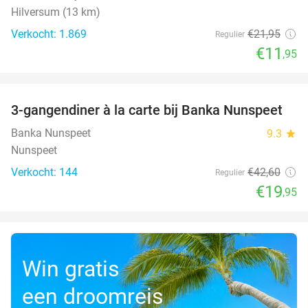
Hilversum (13 km)
Verkocht: 1.869
€21
,95
Regulier
€11
,95
favorite_border
3-gangendiner à la carte bij Banka Nunspeet
53%
Banka Nunspeet
9.3
star
Nunspeet
Verkocht: 144
€42
,60
Regulier
€19
,95
Win gratis
een droomreis