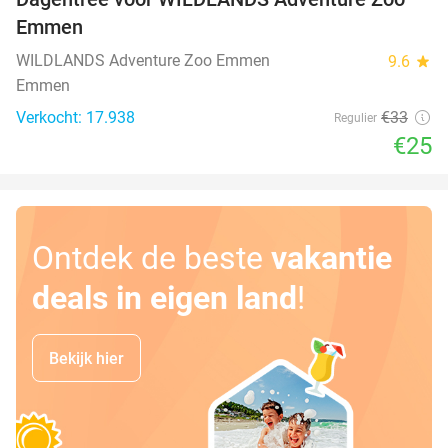
24%
Emmen
WILDLANDS Adventure Zoo Emmen
9.6
star
Emmen
Verkocht: 17.938
€33
Regulier
€25
Ontdek de beste
vakantie
deals in eigen land
!
Bekijk hier