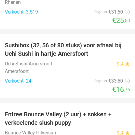
Rhenen
Verkocht: 3.519
€31
,50
Regulier
€25
,50
favorite_border
Sushibox (32, 56 of 80 stuks) voor afhaal bij
50%
Uchi Sushi in hartje Amersfoort
Uchi Sushi Amersfoort
9.4
star
Amersfoort
Verkocht: 24
€33
,50
Regulier
€16
,75
favorite_border
Entree Bounce Valley (2 uur) + sokken +
46%
verkoelende slush puppy
Bounce Valley Hilversum
9.4
star