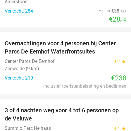
Amersfoort
Verkocht: 284
€38
Regulier
€28
,50
favorite_border
Overnachtingen voor 4 personen bij Center
Parcs De Eemhof Waterfrontsuites
Center Parcs De Eemhof
9.2
star
Zeewolde (9 km)
€238
Verkocht: 210
Inclusief toeristenbelasting en bedlinnen
favorite_border
3 of 4 nachten weg voor 4 tot 6 personen op
de Veluwe
Summio Parc Heihaas
9.4
star