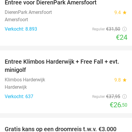
Entree voor DierenPark Amersfoort
24%
DierenPark Amersfoort
9.4
star
Amersfoort
Verkocht: 8.893
€31
,50
Regulier
€24
favorite_border
Entree Klimbos Harderwijk + Free Fall + evt.
30%
minigolf
Klimbos Harderwijk
9.8
star
Harderwijk
Verkocht: 637
€37
,95
Regulier
€26
,50
favorite_border
Gratis kans op een droomreis t.w.v. €3.000