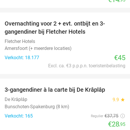
favorite_border
Overnachting voor 2 + evt. ontbijt en 3-
gangendiner bij Fletcher Hotels
Fletcher Hotels
Amersfoort (+ meerdere locaties)
€45
Verkocht: 18.177
Excl. ca. €3 p.p.p.n. toeristenbelasting
favorite_border
3-gangendiner à la carte bij De Krâplâp
23%
De Krâplâp
9.9
star
Bunschoten-Spakenburg (8 km)
Verkocht: 165
€37
,75
Regulier
€28
,95