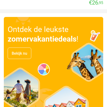
€26
,95
Ontdek de leukste
zomervakantiedeals
!
Bekijk nu