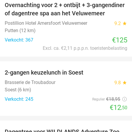
Overnachting voor 2 + ontbijt + 3-gangendiner
of dagentree spa aan het Veluwemeer
Postillion Hotel Amersfoort Veluwemeer
9.2
star
Putten (12 km)
€125
Verkocht: 367
Excl. ca. €2,11 p.p.p.n. toeristenbelasting
favorite_border
2-gangen keuzelunch in Soest
34%
Brasserie de Troubadour
9.8
star
Soest (6 km)
Verkocht: 245
€18
,95
Regulier
€12
,50
favorite_border
Dagentree voor WILDLANDS Adventure Zoo