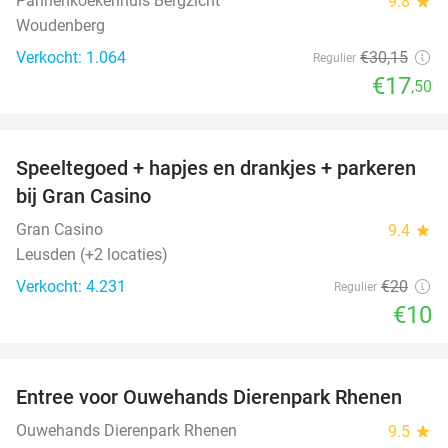
Pannenkoekenhuis Bergzicht
9.8
star
Woudenberg
Verkocht: 1.064
€30
,15
Regulier
€17
,50
favorite_border
Speeltegoed + hapjes en drankjes + parkeren
50%
bij Gran Casino
Gran Casino
9.4
star
Leusden (+2 locaties)
Verkocht: 4.231
€20
Regulier
€10
favorite_border
Entree voor Ouwehands Dierenpark Rhenen
19%
Ouwehands Dierenpark Rhenen
9.5
star