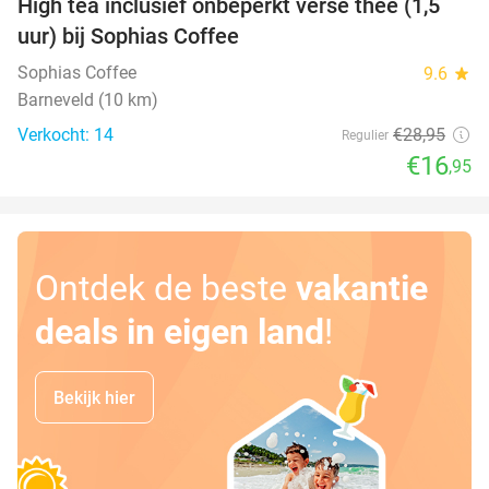
High tea inclusief onbeperkt verse thee (1,5
41%
uur) bij Sophias Coffee
Sophias Coffee
9.6
star
Barneveld (10 km)
Verkocht: 14
€28
,95
Regulier
€16
,95
Ontdek de beste
vakantie
deals in eigen land
!
Bekijk hier