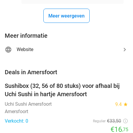
Meer weergeven
Meer informatie
Website
favorite_border
Deals in Amersfoort
Sushibox (32, 56 of 80 stuks) voor afhaal bij
50%
NEW
Uchi Sushi in hartje Amersfoort
TODAY
Uchi Sushi Amersfoort
9.4
star
Amersfoort
Verkocht: 0
€33
,50
Regulier
€16
,75