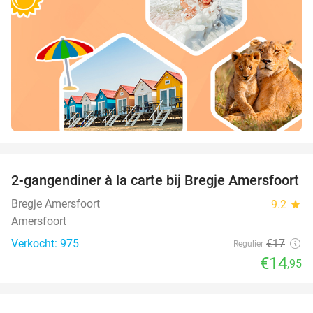
favorite_border
2-gangendiner à la carte bij Bregje Amersfoort
12%
Bregje Amersfoort
9.2
star
Amersfoort
Verkocht: 975
€17
Regulier
€14
,95
favorite_border