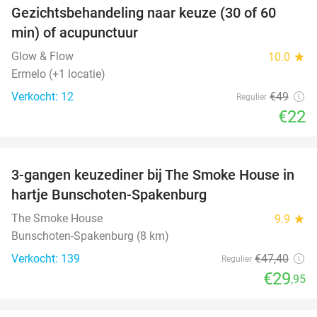
Gezichtsbehandeling naar keuze (30 of 60
55%
min) of acupunctuur
Glow & Flow
10.0
star
Ermelo (+1 locatie)
Verkocht: 12
€49
Regulier
€22
favorite_border
3-gangen keuzediner bij The Smoke House in
37%
hartje Bunschoten-Spakenburg
The Smoke House
9.9
star
Bunschoten-Spakenburg (8 km)
Verkocht: 139
€47
,40
Regulier
€29
,95
favorite_border