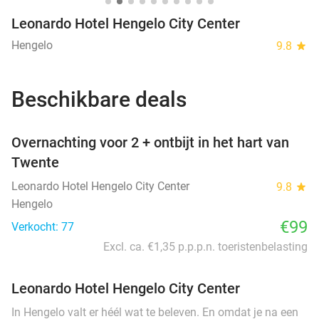
Leonardo Hotel Hengelo City Center
Hengelo
9.8
star
Beschikbare deals
favorite_border
Overnachting voor 2 + ontbijt in het hart van
Twente
Leonardo Hotel Hengelo City Center
9.8
star
Hengelo
€99
Verkocht: 77
Excl. ca. €1,35 p.p.p.n. toeristenbelasting
Leonardo Hotel Hengelo City Center
In Hengelo valt er héél wat te beleven. En omdat je na een