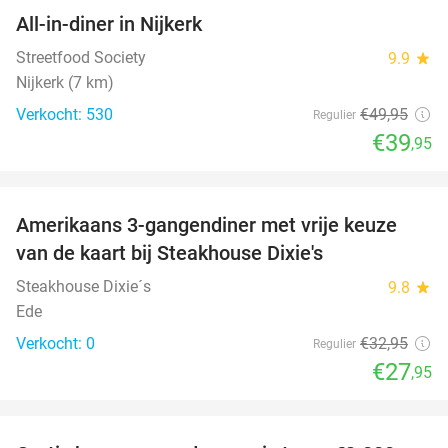
All-in-diner in Nijkerk
20%
Streetfood Society
9.9
star
Nijkerk (7 km)
Verkocht: 530
€49
,95
Regulier
€39
,95
favorite_border
Amerikaans 3-gangendiner met vrije keuze
15%
NEW
van de kaart bij Steakhouse Dixie's
TODAY
Steakhouse Dixie´s
9.8
star
Ede
Verkocht: 0
€32
,95
Regulier
€27
,95
favorite_border