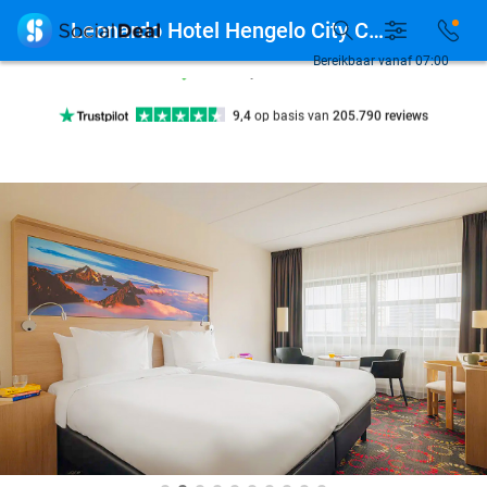
7 dagen per week beschikbaar

Leonardo Hotel Hengelo City Center
10+ miljoen leden
Bereikbaar vanaf 07:00
9,4
op basis van
205.790 reviews
Ontdek 15.000+ deals
7 dagen per week beschikbaar
10+ miljoen leden