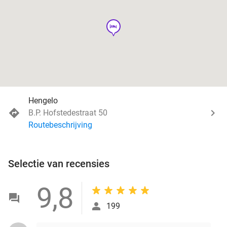
hotel
Hengelo
B.P. Hofstedestraat 50
Routebeschrijving
Selectie van recensies
9,8
199