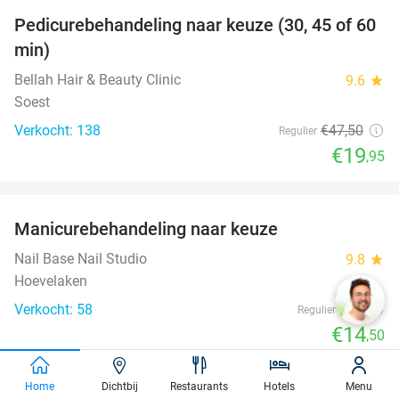
Pedicurebehandeling naar keuze (30, 45 of 60
58%
min)
Bellah Hair & Beauty Clinic
9.6
star
Soest
Verkocht: 138
€47
,50
Regulier
€19
,95
favorite_border
Manicurebehandeling naar keuze
42%
Nail Base Nail Studio
9.8
star
Hoevelaken
Verkocht: 58
€25
Regulier
€14
,50
favorite_border
Home
Dichtbij
Restaurants
Hotels
Menu