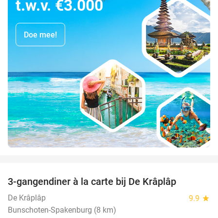
t.w.v. €3.000
Doe mee!
favorite_border
3-gangendiner à la carte bij De Krâplâp
23%
De Krâplâp
9.9
star
Bunschoten-Spakenburg (8 km)