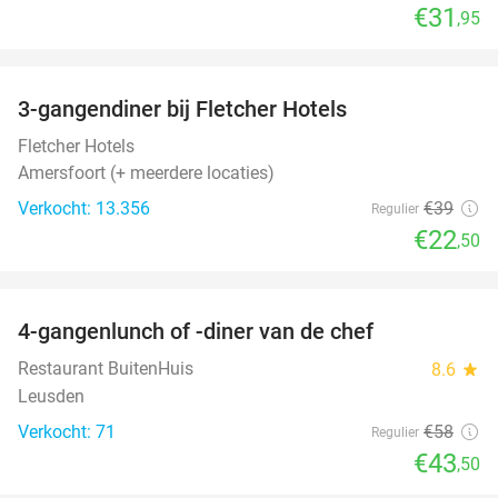
€31
,95
favorite_border
3-gangendiner bij Fletcher Hotels
42%
Fletcher Hotels
Amersfoort (+ meerdere locaties)
Verkocht: 13.356
€39
Regulier
€22
,50
favorite_border
4-gangenlunch of -diner van de chef
25%
Restaurant BuitenHuis
8.6
star
Leusden
Verkocht: 71
€58
Regulier
€43
,50