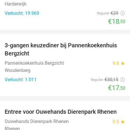
Harderwijk
Verkocht: 19.969
€29
Regulier
€18
,50
favorite_border
3-gangen keuzediner bij Pannenkoekenhuis
42%
Bergzicht
Pannenkoekenhuis Bergzicht
9.8
star
Woudenberg
Verkocht: 1.011
€30
,15
Regulier
€17
,50
favorite_border
Entree voor Ouwehands Dierenpark Rhenen
19%
Ouwehands Dierenpark Rhenen
9.5
star
Rhenen