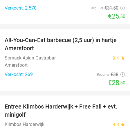
Verkocht: 2.570
€31
,50
Regulier
€25
,50
favorite_border
All-You-Can-Eat barbecue (2,5 uur) in hartje
25%
Amersfoort
Somaek Asian Gastrobar
9.4
star
Amersfoort
Verkocht: 269
€38
Regulier
€28
,50
favorite_border
Entree Klimbos Harderwijk + Free Fall + evt.
30%
minigolf
Klimbos Harderwijk
9.8
star