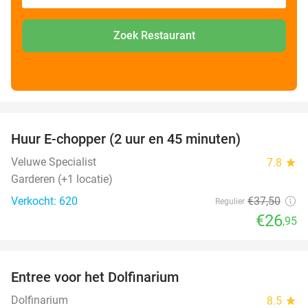
Zoek Restaurant
favorite_border
Huur E-chopper (2 uur en 45 minuten)
28%
Veluwe Specialist
7.8
star
Garderen (+1 locatie)
Verkocht: 620
€37
,50
Regulier
€26
,95
favorite_border
Entree voor het Dolfinarium
36%
Dolfinarium
8.5
star