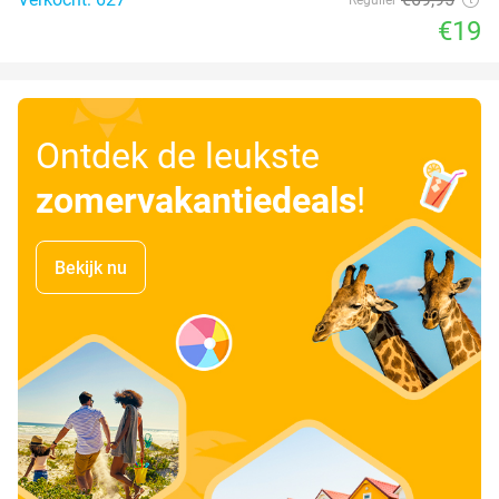
€19
Ontdek de leukste
zomervakantiedeals
!
Bekijk nu