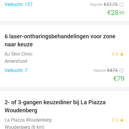
Verkocht: 157
€37
,75
Regulier
€28
,95
favorite_border
6 laser-ontharingsbehandelingen voor zone
83%
naar keuze
AJ Skin Clinic
9.9
star
Amersfoort
Verkocht: 7
€474
Regulier
€79
favorite_border
2- of 3-gangen keuzediner bij La Piazza
31%
Woudenberg
La Piazza Woudenberg
9.5
star
Woudenberg (6 km)