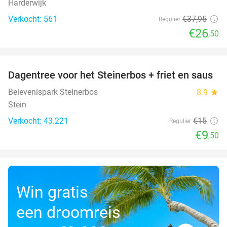
Harderwijk
Verkocht: 561
€37
,95
Regulier
€26
,50
favorite_border
Dagentree voor het Steinerbos + friet en saus
37%
Belevenispark Steinerbos
8.9
star
Stein
Verkocht: 43.221
€15
Regulier
€9
,50
Win gratis
een droomreis