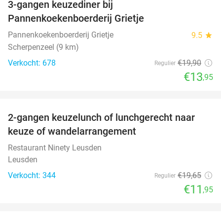
3-gangen keuzediner bij
30%
Pannenkoekenboerderij Grietje
Pannenkoekenboerderij Grietje
9.5
star
Scherpenzeel (9 km)
Verkocht: 678
€19
,90
Regulier
€13
,95
favorite_border
2-gangen keuzelunch of lunchgerecht naar
39%
keuze of wandelarrangement
Restaurant Ninety Leusden
Leusden
Verkocht: 344
€19
,65
Regulier
€11
,95
favorite_border