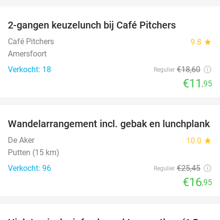
favorite_border
2-gangen keuzelunch bij Café Pitchers
36%
Café Pitchers
9.8
star
Amersfoort
Verkocht: 18
€18
,60
Regulier
€11
,95
favorite_border
Wandelarrangement incl. gebak en lunchplank
33%
De Aker
10.0
star
Putten (15 km)
Verkocht: 96
€25
,45
Regulier
€16
,95
favorite_border