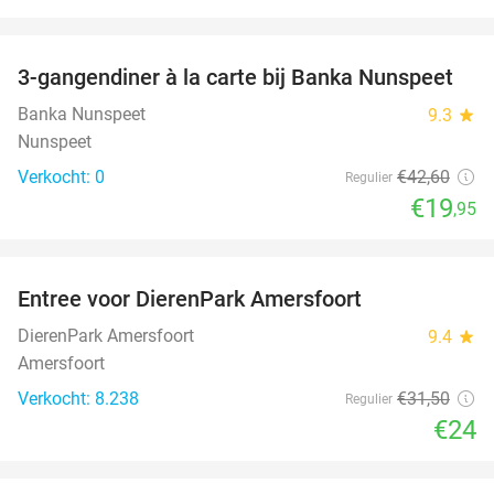
favorite_border
3-gangendiner à la carte bij Banka Nunspeet
53%
NEW
TODAY
Banka Nunspeet
9.3
star
Nunspeet
Verkocht: 0
€42
,60
Regulier
€19
,95
favorite_border
Entree voor DierenPark Amersfoort
24%
DierenPark Amersfoort
9.4
star
Amersfoort
Verkocht: 8.238
€31
,50
Regulier
€24
favorite_border