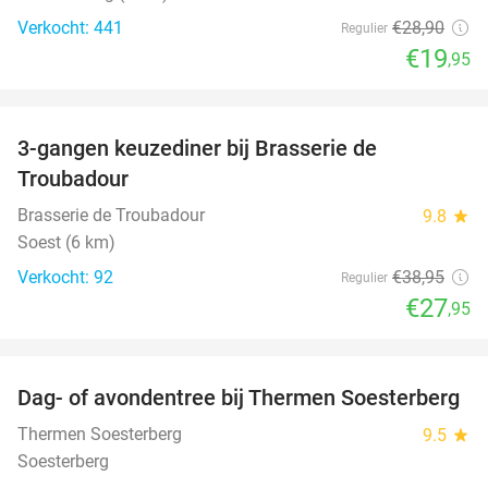
Verkocht: 441
€28
,90
Regulier
€19
,95
favorite_border
3-gangen keuzediner bij Brasserie de
28%
Troubadour
Brasserie de Troubadour
9.8
star
Soest (6 km)
Verkocht: 92
€38
,95
Regulier
€27
,95
favorite_border
Dag- of avondentree bij Thermen Soesterberg
29%
Thermen Soesterberg
9.5
star
Soesterberg