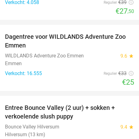
Verkocht: 4.058
€39
Regulier
€27
,50
favorite_border
Dagentree voor WILDLANDS Adventure Zoo
24%
Emmen
WILDLANDS Adventure Zoo Emmen
9.6
star
Emmen
Verkocht: 16.555
€33
Regulier
€25
favorite_border
Entree Bounce Valley (2 uur) + sokken +
46%
verkoelende slush puppy
Bounce Valley Hilversum
9.4
star
Hilversum (13 km)