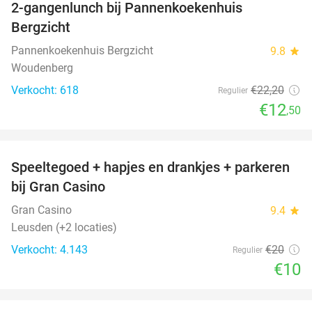
2-gangenlunch bij Pannenkoekenhuis
44%
Bergzicht
Pannenkoekenhuis Bergzicht
9.8
star
Woudenberg
Verkocht: 618
€22
,20
Regulier
€12
,50
favorite_border
Speeltegoed + hapjes en drankjes + parkeren
50%
bij Gran Casino
Gran Casino
9.4
star
Leusden (+2 locaties)
Verkocht: 4.143
€20
Regulier
€10
favorite_border