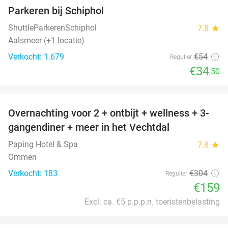
Parkeren bij Schiphol
36%
ShuttleParkerenSchiphol
7.8
star
Aalsmeer (+1 locatie)
Verkocht: 1.679
€54
Regulier
€34
,50
favorite_border
Overnachting voor 2 + ontbijt + wellness + 3-
48%
gangendiner + meer in het Vechtdal
Paping Hotel & Spa
7.8
star
Ommen
Verkocht: 183
€304
Regulier
€159
Excl. ca. €5 p.p.p.n. toeristenbelasting
favorite_border