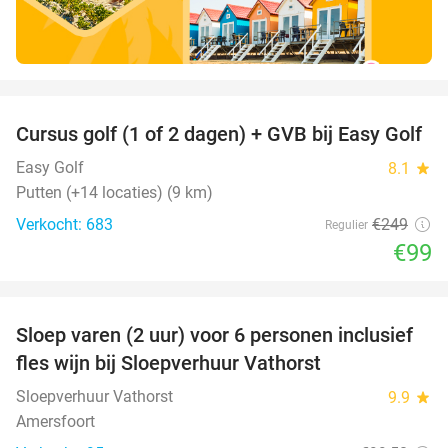
favorite_border
Cursus golf (1 of 2 dagen) + GVB bij Easy Golf
60%
Easy Golf
8.1
star
Putten (+14 locaties) (9 km)
Verkocht: 683
€249
Regulier
€99
favorite_border
Sloep varen (2 uur) voor 6 personen inclusief
41%
fles wijn bij Sloepverhuur Vathorst
Sloepverhuur Vathorst
9.9
star
Amersfoort