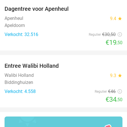
Dagentree voor Apenheul
36%
Apenheul
9.4
star
Apeldoorn
Verkocht: 32.516
€30
,50
Regulier
€19
,50
favorite_border
Entree Walibi Holland
25%
Walibi Holland
9.3
star
Biddinghuizen
Verkocht: 4.558
€46
Regulier
€34
,50