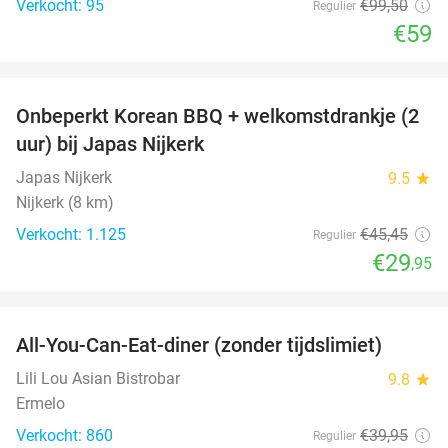
Verkocht: 95
€99
,50
Regulier
€59
favorite_border
Onbeperkt Korean BBQ + welkomstdrankje (2
34%
uur) bij Japas Nijkerk
Japas Nijkerk
9.5
star
Nijkerk (8 km)
Verkocht: 1.125
€45
,45
Regulier
€29
,95
favorite_border
All-You-Can-Eat-diner (zonder tijdslimiet)
20%
Lili Lou Asian Bistrobar
9.8
star
Ermelo
Verkocht: 860
€39
,95
Regulier