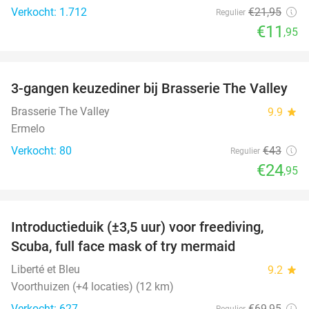
Verkocht: 1.712
€21
,95
Regulier
€11
,95
favorite_border
3-gangen keuzediner bij Brasserie The Valley
42%
Brasserie The Valley
9.9
star
Ermelo
Verkocht: 80
€43
Regulier
€24
,95
favorite_border
Introductieduik (±3,5 uur) voor freediving,
73%
Scuba, full face mask of try mermaid
Liberté et Bleu
9.2
star
Voorthuizen (+4 locaties) (12 km)
Verkocht: 627
€69
,95
Regulier