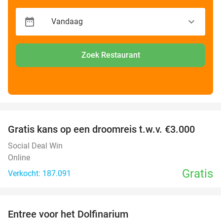
Zoek Restaurant
favorite_border
Gratis kans op een droomreis t.w.v. €3.000
Social Deal Win
Online
Gratis
Verkocht: 187.091
favorite_border
Entree voor het Dolfinarium
36%