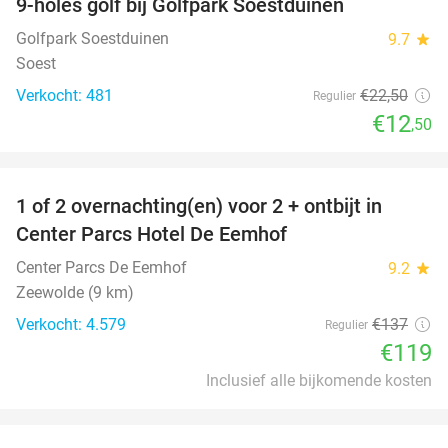
9-holes golf bij Golfpark Soestduinen
44%
Golfpark Soestduinen
9.7
star
Soest
Verkocht: 481
€22
,50
Regulier
€12
,50
favorite_border
1 of 2 overnachting(en) voor 2 + ontbijt in
13%
Center Parcs Hotel De Eemhof
Center Parcs De Eemhof
9.2
star
Zeewolde (9 km)
Verkocht: 4.579
€137
Regulier
€119
Inclusief alle bijkomende kosten
favorite_border