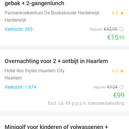
gebak + 2-gangenlunch
Pannenkoekenhuis De Boskabouter Harderwijk
9.3
star
Harderwijk
Verkocht: 265
€32
,95
Regulier
€15
,95
favorite_border
Overnachting voor 2 + ontbijt in Haarlem
20%
Hotel ibis Styles Haarlem City
9.3
star
Haarlem
Verkocht: 1.674
€124
Regulier
€99
Excl. ca. €6 p.p.p.n. toeristenbelasting
favorite_border
Minigolf voor kinderen of volwassenen +