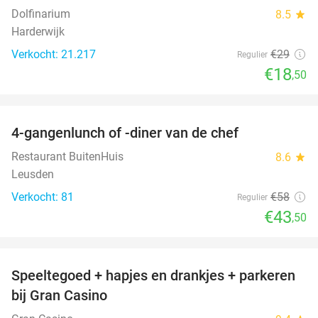
Dolfinarium
8.5
star
Harderwijk
Verkocht: 21.217
€29
Regulier
€18
,50
favorite_border
4-gangenlunch of -diner van de chef
25%
Restaurant BuitenHuis
8.6
star
Leusden
Verkocht: 81
€58
Regulier
€43
,50
favorite_border
Speeltegoed + hapjes en drankjes + parkeren
50%
bij Gran Casino