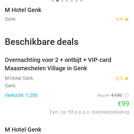
M Hotel Genk
Genk
8.9
star
Beschikbare deals
favorite_border
Overnachting voor 2 + ontbijt + VIP-card
Maasmechelen Village in Genk
M Hotel Genk
8.9
star
Genk
Verkocht: 1.206
€180
Regulier
€99
Excl. ca. €8 p.p.p.n. toeristenbelasting
M Hotel Genk