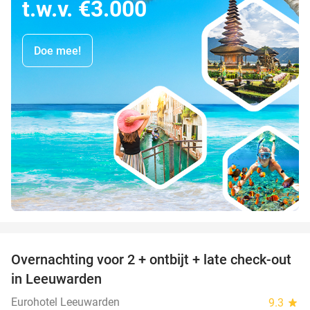
t.w.v. €3.000
Doe mee!
favorite_border
Overnachting voor 2 + ontbijt + late check-out
39%
in Leeuwarden
Eurohotel Leeuwarden
9.3
star