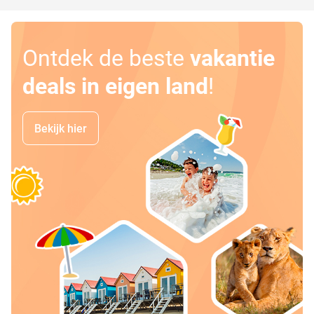
Ontdek de beste
vakantie
deals in eigen land
!
Bekijk hier