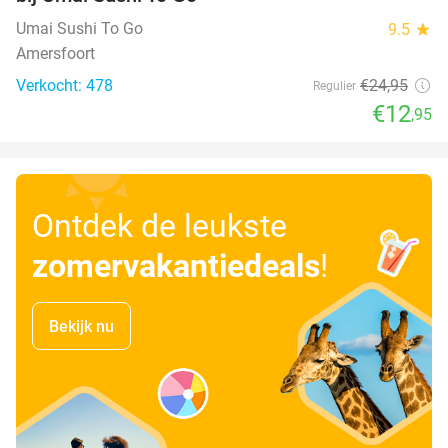
Umai Sushi To Go
9.5
star
Amersfoort
Verkocht: 478
€24
,95
Regulier
€12
,95
Ontdek de leukste
zomervakantiedeals
!
Bekijk nu