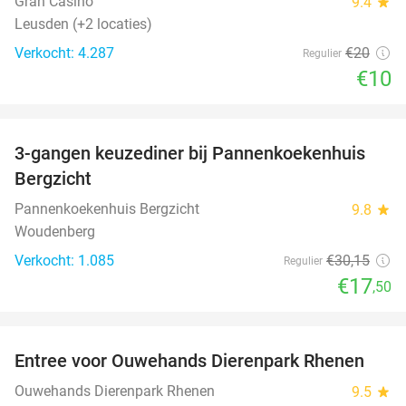
Gran Casino
9.4
star
Leusden (+2 locaties)
Verkocht: 4.287
€20
Regulier
€10
favorite_border
3-gangen keuzediner bij Pannenkoekenhuis
42%
Bergzicht
Pannenkoekenhuis Bergzicht
9.8
star
Woudenberg
Verkocht: 1.085
€30
,15
Regulier
€17
,50
favorite_border
Entree voor Ouwehands Dierenpark Rhenen
19%
Ouwehands Dierenpark Rhenen
9.5
star