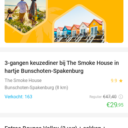
favorite_border
3-gangen keuzediner bij The Smoke House in
37%
hartje Bunschoten-Spakenburg
The Smoke House
9.9
star
Bunschoten-Spakenburg (8 km)
Verkocht: 163
€47
,40
Regulier
€29
,95
favorite_border