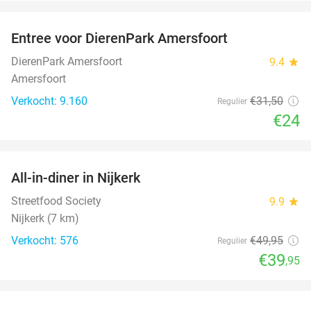
favorite_border
Entree voor DierenPark Amersfoort
24%
DierenPark Amersfoort
9.4
star
Amersfoort
Verkocht: 9.160
€31
,50
Regulier
€24
favorite_border
All-in-diner in Nijkerk
20%
Streetfood Society
9.9
star
Nijkerk (7 km)
Verkocht: 576
€49
,95
Regulier
€39
,95
favorite_border