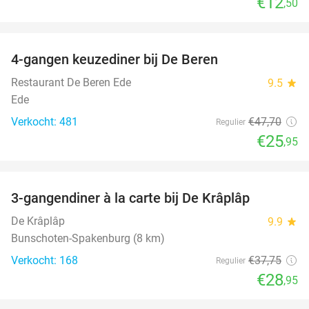
€12
,50
favorite_border
4-gangen keuzediner bij De Beren
46%
Restaurant De Beren Ede
9.5
star
Ede
Verkocht: 481
€47
,70
Regulier
€25
,95
favorite_border
3-gangendiner à la carte bij De Krâplâp
23%
De Krâplâp
9.9
star
Bunschoten-Spakenburg (8 km)
Verkocht: 168
€37
,75
Regulier
€28
,95
favorite_border