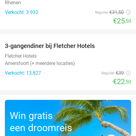
Rhenen
Verkocht: 3.932
€31
,50
Regulier
€25
,50
favorite_border
3-gangendiner bij Fletcher Hotels
42%
Fletcher Hotels
Amersfoort (+ meerdere locaties)
Verkocht: 13.827
€39
Regulier
€22
,50
Win gratis
een droomreis