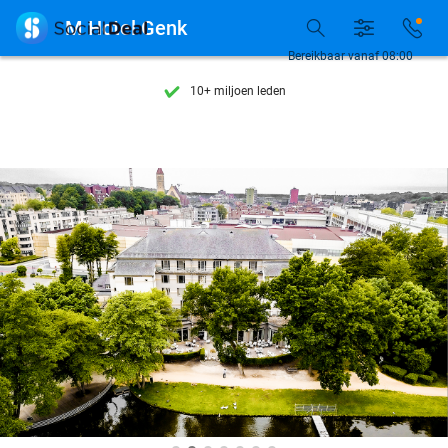
Ontdek 15.000+ deals

M Hotel Genk
7 dagen per week beschikbaar
Bereikbaar vanaf 08:00
10+ miljoen leden
9,4
op basis van
206.262 reviews
Ontdek 15.000+ deals
7 dagen per week beschikbaar
10+ miljoen leden