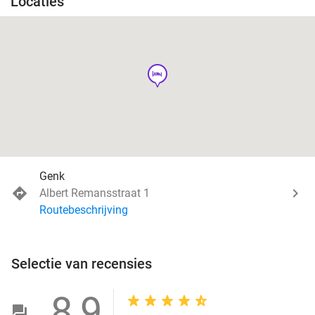
Locaties
hotel
Genk
Albert Remansstraat 1
Routebeschrijving
Selectie van recensies
8,9