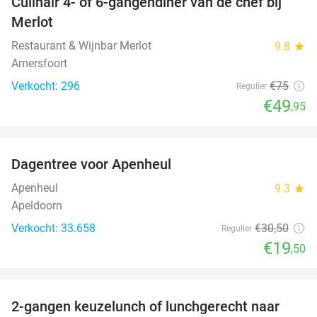
Culinair 4- of 6-gangendiner van de chef bij
33%
Merlot
Restaurant & Wijnbar Merlot
9.8
star
Amersfoort
Verkocht: 296
€75
Regulier
€49
,95
favorite_border
Dagentree voor Apenheul
36%
Apenheul
9.3
star
Apeldoorn
Verkocht: 33.658
€30
,50
Regulier
€19
,50
favorite_border
2-gangen keuzelunch of lunchgerecht naar
39%