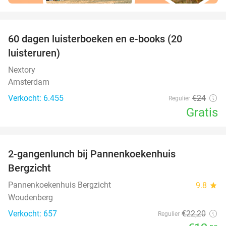
favorite_border
100%
60 dagen luisterboeken en e-books (20
luisteruren)
Nextory
Amsterdam
Verkocht: 6.455
€24
Regulier
Gratis
favorite_border
2-gangenlunch bij Pannenkoekenhuis
44%
Bergzicht
Pannenkoekenhuis Bergzicht
9.8
star
Woudenberg
Verkocht: 657
€22
,20
Regulier