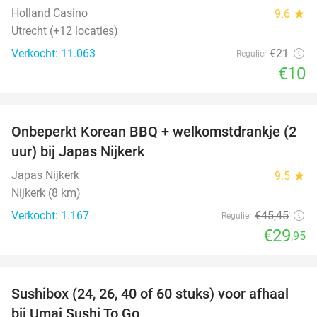
Holland Casino
9.6
star
Utrecht (+12 locaties)
Verkocht: 11.063
€21
Regulier
€10
favorite_border
Onbeperkt Korean BBQ + welkomstdrankje (2
34%
uur) bij Japas Nijkerk
Japas Nijkerk
9.5
star
Nijkerk (8 km)
Verkocht: 1.167
€45
,45
Regulier
€29
,95
favorite_border
Sushibox (24, 26, 40 of 60 stuks) voor afhaal
48%
bij Umai Sushi To Go