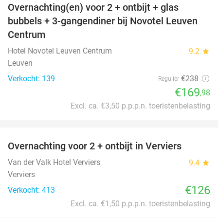
Overnachting(en) voor 2 + ontbijt + glas
29%
bubbels + 3-gangendiner bij Novotel Leuven
Centrum
Hotel Novotel Leuven Centrum
9.2
star
Leuven
Verkocht: 139
€238
Regulier
€169
,98
Excl. ca. €3,50 p.p.p.n. toeristenbelasting
favorite_border
Overnachting voor 2 + ontbijt in Verviers
Van der Valk Hotel Verviers
9.4
star
Verviers
€126
Verkocht: 413
Excl. ca. €1,50 p.p.p.n. toeristenbelasting