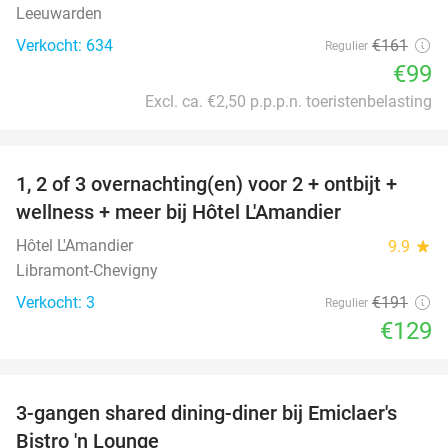
Leeuwarden
Verkocht: 634
€161
Regulier
€99
Excl. ca. €2,50 p.p.p.n. toeristenbelasting
favorite_border
1, 2 of 3 overnachting(en) voor 2 + ontbijt +
32%
NEW
wellness + meer bij Hôtel L'Amandier
TODAY
Hôtel L'Amandier
9.9
star
Libramont-Chevigny
Verkocht: 3
€191
Regulier
€129
favorite_border
3-gangen shared dining-diner bij Emiclaer's
48%
Bistro 'n Lounge