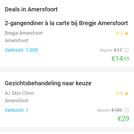
favorite_border
Deals in Amersfoort
2-gangendiner à la carte bij Bregje Amersfoort
12%
Bregje Amersfoort
9.2
star
Amersfoort
Verkocht: 1.009
€17
Regulier
€14
,95
favorite_border
Gezichtsbehandeling naar keuze
73%
NEW
TODAY
AJ Skin Clinic
9.9
star
Amersfoort
Verkocht: 1
€109
Regulier
€29