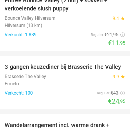
Entree Bounce Valley (2 uur) + sokken +
46%
verkoelende slush puppy
Bounce Valley Hilversum
9.4
star
Hilversum (13 km)
Verkocht: 1.889
€21
,95
Regulier
€11
,95
favorite_border
3-gangen keuzediner bij Brasserie The Valley
42%
Brasserie The Valley
9.9
star
Ermelo
Verkocht: 100
€43
Regulier
€24
,95
favorite_border
Wandelarrangement incl. warme drank +
52%