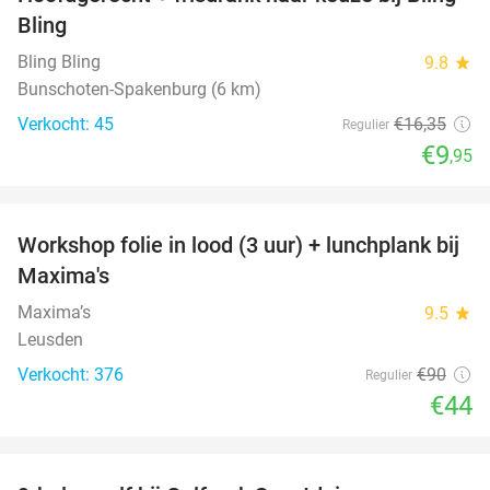
39%
Bling
Bling Bling
9.8
star
Bunschoten-Spakenburg (6 km)
Verkocht: 45
€16
,35
Regulier
€9
,95
favorite_border
Workshop folie in lood (3 uur) + lunchplank bij
51%
Maxima's
Maxima’s
9.5
star
Leusden
Verkocht: 376
€90
Regulier
€44
favorite_border