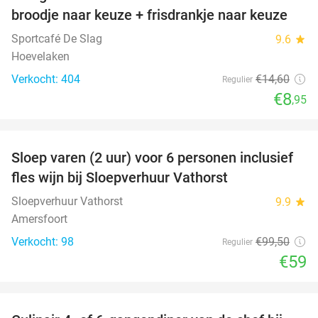
39%
broodje naar keuze + frisdrankje naar keuze
Sportcafé De Slag
9.6
star
Hoevelaken
Verkocht: 404
€14
,60
Regulier
€8
,95
favorite_border
Sloep varen (2 uur) voor 6 personen inclusief
41%
fles wijn bij Sloepverhuur Vathorst
Sloepverhuur Vathorst
9.9
star
Amersfoort
Verkocht: 98
€99
,50
Regulier
€59
favorite_border