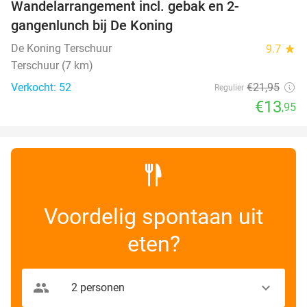
Wandelarrangement incl. gebak en 2-
36%
gangenlunch bij De Koning
De Koning Terschuur
9.7
star
Terschuur (7 km)
Verkocht: 52
€21
,95
Regulier
€13
,95
Voordelig spontaan uit
eten?