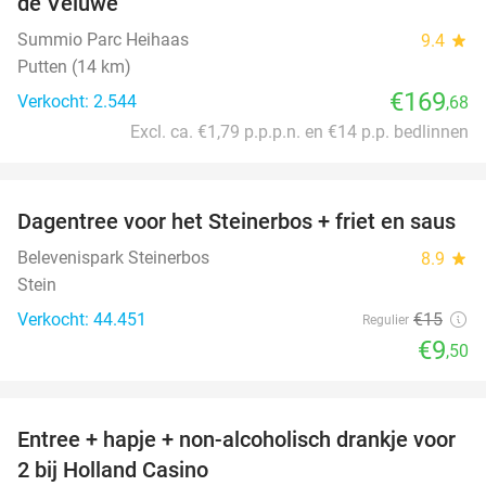
de Veluwe
Summio Parc Heihaas
9.4
star
Putten (14 km)
€169
Verkocht: 2.544
,68
Excl. ca. €1,79 p.p.p.n. en €14 p.p. bedlinnen
favorite_border
Dagentree voor het Steinerbos + friet en saus
37%
Belevenispark Steinerbos
8.9
star
Stein
Verkocht: 44.451
€15
Regulier
€9
,50
favorite_border
Entree + hapje + non-alcoholisch drankje voor
52%
2 bij Holland Casino