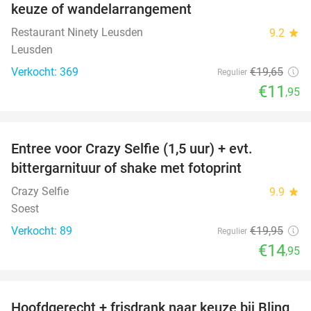
keuze of wandelarrangement
Restaurant Ninety Leusden
9.2
star
Leusden
Verkocht: 369
€19
,65
Regulier
€11
,95
favorite_border
Entree voor Crazy Selfie (1,5 uur) + evt.
25%
bittergarnituur of shake met fotoprint
Crazy Selfie
9.9
star
Soest
Verkocht: 89
€19
,95
Regulier
€14
,95
favorite_border
Hoofdgerecht + frisdrank naar keuze bij Bling