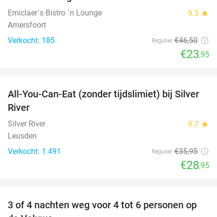
Emiclaer´s Bistro ´n Lounge
9.3
star
Amersfoort
Verkocht: 185
€46
,50
Regulier
€23
,95
favorite_border
All-You-Can-Eat (zonder tijdslimiet) bij Silver
19%
River
Silver River
9.7
star
Leusden
Verkocht: 1.491
€35
,95
Regulier
€28
,95
favorite_border
3 of 4 nachten weg voor 4 tot 6 personen op