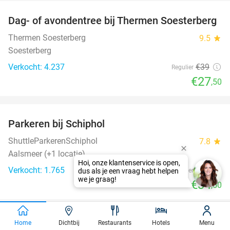
Dag- of avondentree bij Thermen Soesterberg
29%
Thermen Soesterberg
9.5
star
Soesterberg
Verkocht: 4.237
€39
Regulier
€27
,50
favorite_border
Parkeren bij Schiphol
36%
ShuttleParkerenSchiphol
7.8
star
Aalsmeer (+1 locatie)
Verkocht: 1.765
€54
Regulier
€34
,50
favorite_border
Home
Dichtbij
Restaurants
Hotels
Menu
Kibbeling of lekkerbek met patat + drankje