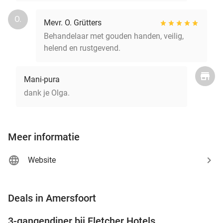
O.
Mevr. O. Grütters
Behandelaar met gouden handen, veilig,
helend en rustgevend.
Mani-pura
dank je Olga.
Meer informatie
Website
favorite_border
Deals in Amersfoort
3-gangendiner bij Fletcher Hotels