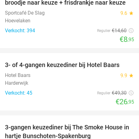
broodje naar keuze + frisdrankje naar keuze
Sportcafé De Slag
9.6
star
Hoevelaken
Verkocht: 394
€14
,60
Regulier
€8
,95
favorite_border
3- of 4-gangen keuzediner bij Hotel Baars
45%
Hotel Baars
9.9
star
Harderwijk
Verkocht: 45
€49
,30
Regulier
€26
,95
favorite_border
3-gangen keuzediner bij The Smoke House in
37%
hartje Bunschoten-Spakenburg