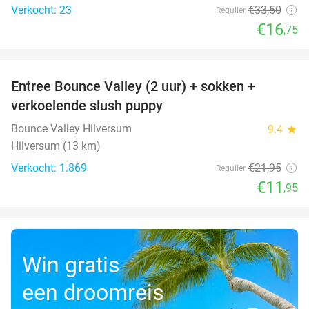
Verkocht: 23
€33
,50
Regulier
€16
,75
favorite_border
Entree Bounce Valley (2 uur) + sokken +
46%
verkoelende slush puppy
Bounce Valley Hilversum
9.4
star
Hilversum (13 km)
Verkocht: 1.869
€21
,95
Regulier
€11
,95
Win gratis
een droomreis