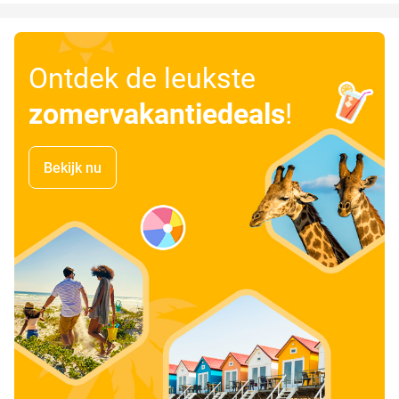
Ontdek de leukste
zomervakantiedeals
!
Bekijk nu