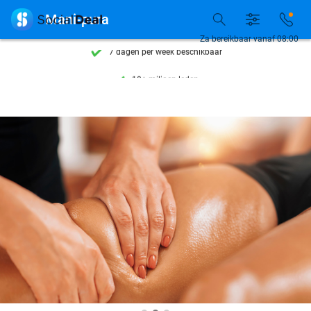
Ontdek 15.000+ deals

Mani-pura
7 dagen per week beschikbaar
Za bereikbaar vanaf 08:00
10+ miljoen leden
9,4
op basis van
206.115 reviews
Ontdek 15.000+ deals
7 dagen per week beschikbaar
10+ miljoen leden