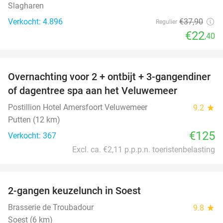
Slagharen
Verkocht: 4.896
€37
,90
Regulier
€22
,40
favorite_border
Overnachting voor 2 + ontbijt + 3-gangendiner
of dagentree spa aan het Veluwemeer
Postillion Hotel Amersfoort Veluwemeer
9.2
star
Putten (12 km)
€125
Verkocht: 367
Excl. ca. €2,11 p.p.p.n. toeristenbelasting
favorite_border
2-gangen keuzelunch in Soest
34%
Brasserie de Troubadour
9.8
star
Soest (6 km)