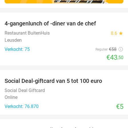
favorite_border
4-gangenlunch of -diner van de chef
25%
Restaurant BuitenHuis
8.6
star
Leusden
Verkocht: 75
€58
Regulier
€43
,50
favorite_border
Social Deal-giftcard van 5 tot 100 euro
Social Deal Giftcard
Online
€5
Verkocht: 76.870
favorite_border