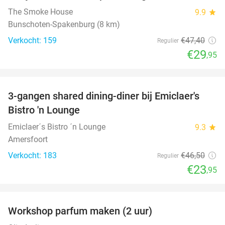
The Smoke House
9.9
star
Bunschoten-Spakenburg (8 km)
Verkocht: 159
€47
,40
Regulier
€29
,95
favorite_border
3-gangen shared dining-diner bij Emiclaer's
48%
Bistro 'n Lounge
Emiclaer´s Bistro ´n Lounge
9.3
star
Amersfoort
Verkocht: 183
€46
,50
Regulier
€23
,95
favorite_border
Workshop parfum maken (2 uur)
50%