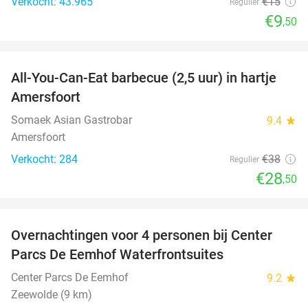
Verkocht: 43.965
€15
Regulier
€9
,50
favorite_border
All-You-Can-Eat barbecue (2,5 uur) in hartje
25%
Amersfoort
Somaek Asian Gastrobar
9.4
star
Amersfoort
Verkocht: 284
€38
Regulier
€28
,50
favorite_border
Overnachtingen voor 4 personen bij Center
Parcs De Eemhof Waterfrontsuites
Center Parcs De Eemhof
9.2
star
Zeewolde (9 km)