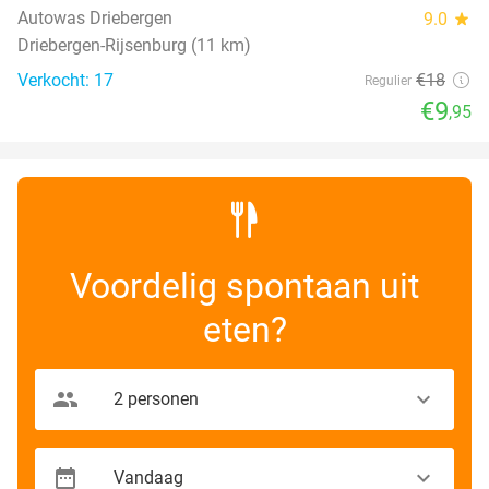
TODAY
Autowas Driebergen
9.0
star
Driebergen-Rijsenburg (11 km)
Verkocht: 17
€18
Regulier
€9
,95
Voordelig spontaan uit
eten?