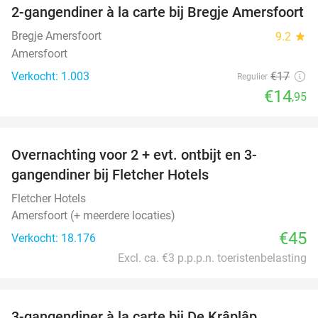
2-gangendiner à la carte bij Bregje Amersfoort
12%
Bregje Amersfoort
9.2
star
Amersfoort
Verkocht: 1.003
€17
Regulier
€14
,95
favorite_border
Overnachting voor 2 + evt. ontbijt en 3-
gangendiner bij Fletcher Hotels
Fletcher Hotels
Amersfoort (+ meerdere locaties)
€45
Verkocht: 18.176
Excl. ca. €3 p.p.p.n. toeristenbelasting
favorite_border
3-gangendiner à la carte bij De Krâplâp