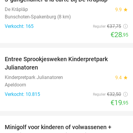
23%
De Krâplâp
9.9
star
Bunschoten-Spakenburg (8 km)
Verkocht: 165
€37
,75
Regulier
€28
,95
favorite_border
Entree Sprookjesweken Kinderpretpark
39%
Julianatoren
Kinderpretpark Julianatoren
9.4
star
Apeldoorn
Verkocht: 10.815
€32
,50
Regulier
€19
,95
favorite_border
Minigolf voor kinderen of volwassenen +
39%