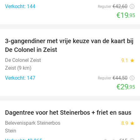
Verkocht: 144
€42
,60
Regulier
€19
,95
favorite_border
3-gangendiner met vrije keuze van de kaart bij
33%
De Colonel in Zeist
De Colonel Zeist
9.1
star
Zeist (9 km)
Verkocht: 147
€44
,50
Regulier
€29
,95
favorite_border
Dagentree voor het Steinerbos + friet en saus
37%
Belevenispark Steinerbos
8.9
star
Stein