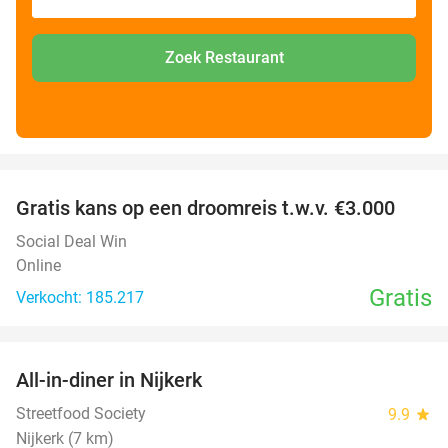
Zoek Restaurant
favorite_border
Gratis kans op een droomreis t.w.v. €3.000
Social Deal Win
Online
Gratis
Verkocht: 185.217
favorite_border
All-in-diner in Nijkerk
20%
Streetfood Society
9.9
star
Nijkerk (7 km)