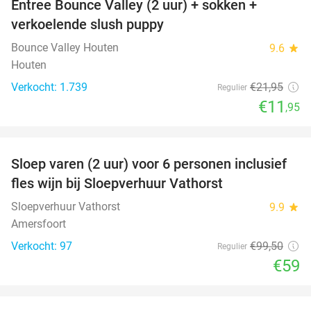
Entree Bounce Valley (2 uur) + sokken +
46%
verkoelende slush puppy
Bounce Valley Houten
9.6
star
Houten
Verkocht: 1.739
€21
,95
Regulier
€11
,95
favorite_border
Sloep varen (2 uur) voor 6 personen inclusief
41%
fles wijn bij Sloepverhuur Vathorst
Sloepverhuur Vathorst
9.9
star
Amersfoort
Verkocht: 97
€99
,50
Regulier
€59
favorite_border