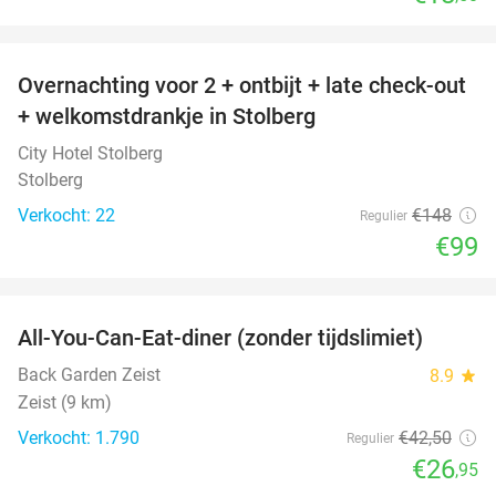
favorite_border
Overnachting voor 2 + ontbijt + late check-out
33%
+ welkomstdrankje in Stolberg
City Hotel Stolberg
Stolberg
Verkocht: 22
€148
Regulier
€99
favorite_border
All-You-Can-Eat-diner (zonder tijdslimiet)
37%
Back Garden Zeist
8.9
star
Zeist (9 km)
Verkocht: 1.790
€42
,50
Regulier
€26
,95