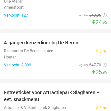
Olie Atelier
Amersfoort
Verkocht: 127
€49
,95
Regulier
€24
,95
favorite_border
4-gangen keuzediner bij De Beren
46%
Restaurant De Beren Houten
9.6
star
Houten
Verkocht: 2.099
€47
,70
Regulier
€25
,95
favorite_border
Entreeticket voor Attractiepark Slagharen +
41%
evt. snackmenu
Attractie- & Vakantiepark Slagharen
8.8
star