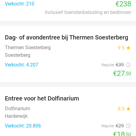
€238
Verkocht: 210
Inclusief toeristenbelasting en bedlinnen
favorite_border
Dag- of avondentree bij Thermen Soesterberg
29%
Thermen Soesterberg
9.5
star
Soesterberg
Verkocht: 4.207
€39
Regulier
€27
,50
favorite_border
Entree voor het Dolfinarium
36%
Dolfinarium
8.5
star
Harderwijk
Verkocht: 20.806
€29
Regulier
€18
,50