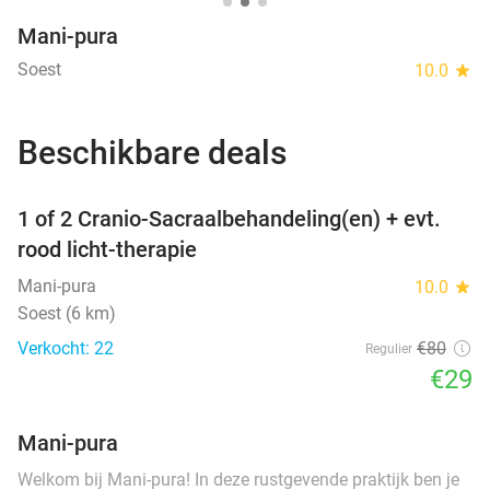
Mani-pura
Soest
10.0
star
Beschikbare deals
favorite_border
1 of 2 Cranio-Sacraalbehandeling(en) + evt.
rood licht-therapie
Mani-pura
10.0
star
Soest (6 km)
Verkocht: 22
€80
Regulier
€29
Mani-pura
Welkom bij Mani-pura! In deze rustgevende praktijk ben je