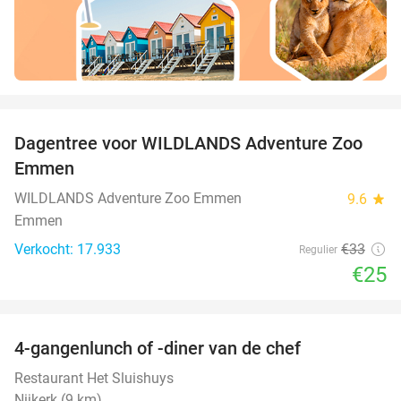
favorite_border
Dagentree voor WILDLANDS Adventure Zoo
24%
Emmen
WILDLANDS Adventure Zoo Emmen
9.6
star
Emmen
Verkocht: 17.933
€33
Regulier
€25
favorite_border
4-gangenlunch of -diner van de chef
25%
Restaurant Het Sluishuys
Nijkerk (9 km)