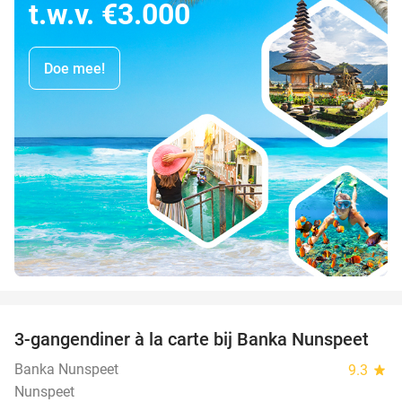
t.w.v. €3.000
Doe mee!
favorite_border
3-gangendiner à la carte bij Banka Nunspeet
53%
Banka Nunspeet
9.3
star
Nunspeet