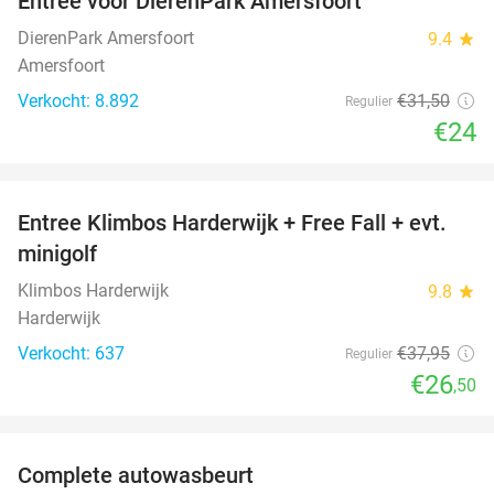
Entree voor DierenPark Amersfoort
24%
DierenPark Amersfoort
9.4
star
Amersfoort
Verkocht: 8.892
€31
,50
Regulier
€24
favorite_border
Entree Klimbos Harderwijk + Free Fall + evt.
30%
minigolf
Klimbos Harderwijk
9.8
star
Harderwijk
Verkocht: 637
€37
,95
Regulier
€26
,50
favorite_border
Complete autowasbeurt
45%
NEW