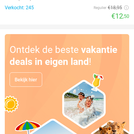
Verkocht: 245
€18
,95
Regulier
€12
,50
Ontdek de beste
vakantie
deals in eigen land
!
Bekijk hier