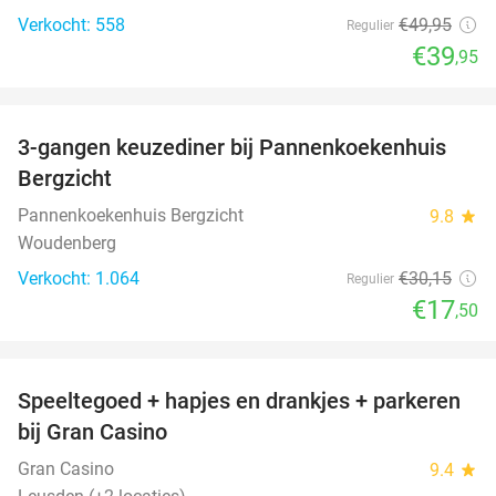
Verkocht: 558
€49
,95
Regulier
€39
,95
favorite_border
3-gangen keuzediner bij Pannenkoekenhuis
42%
Bergzicht
Pannenkoekenhuis Bergzicht
9.8
star
Woudenberg
Verkocht: 1.064
€30
,15
Regulier
€17
,50
favorite_border
Speeltegoed + hapjes en drankjes + parkeren
50%
bij Gran Casino
Gran Casino
9.4
star