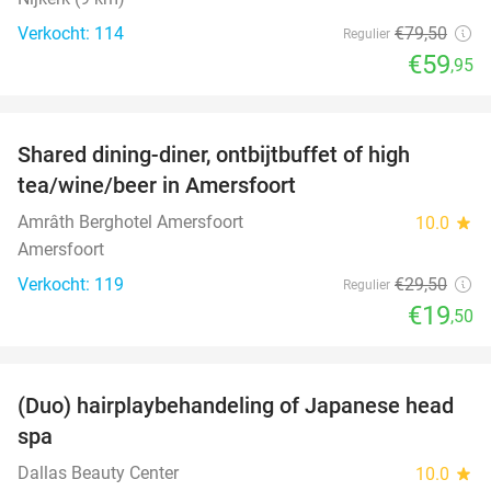
Verkocht: 114
€79
,50
Regulier
€59
,95
favorite_border
Shared dining-diner, ontbijtbuffet of high
34%
tea/wine/beer in Amersfoort
Amrâth Berghotel Amersfoort
10.0
star
Amersfoort
Verkocht: 119
€29
,50
Regulier
€19
,50
favorite_border
(Duo) hairplaybehandeling of Japanese head
38%
spa
Dallas Beauty Center
10.0
star