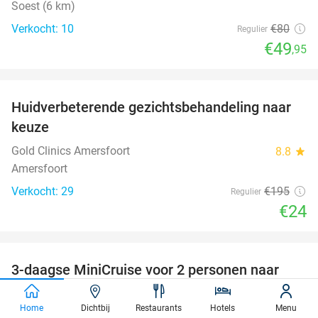
Soest (6 km)
Verkocht: 10
€80
Regulier
€49
,95
favorite_border
Huidverbeterende gezichtsbehandeling naar
88%
keuze
Gold Clinics Amersfoort
8.8
star
Amersfoort
Verkocht: 29
€195
Regulier
€24
favorite_border
3-daagse MiniCruise voor 2 personen naar
50%
Newcastle van €119 voor €59,50 p.p.
Home
Dichtbij
Restaurants
Hotels
Menu
DFDS Seaways
7.9
star