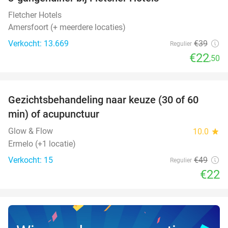
42%
Fletcher Hotels
Amersfoort (+ meerdere locaties)
Verkocht: 13.669
€39
Regulier
€22
,50
favorite_border
Gezichtsbehandeling naar keuze (30 of 60
55%
NEW
min) of acupunctuur
TODAY
Glow & Flow
10.0
star
Ermelo (+1 locatie)
Verkocht: 15
€49
Regulier
€22