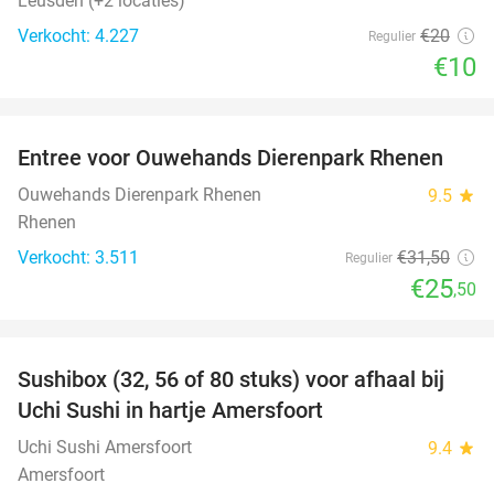
Leusden (+2 locaties)
Verkocht: 4.227
€20
Regulier
€10
favorite_border
Entree voor Ouwehands Dierenpark Rhenen
19%
Ouwehands Dierenpark Rhenen
9.5
star
Rhenen
Verkocht: 3.511
€31
,50
Regulier
€25
,50
favorite_border
Sushibox (32, 56 of 80 stuks) voor afhaal bij
50%
Uchi Sushi in hartje Amersfoort
Uchi Sushi Amersfoort
9.4
star
Amersfoort