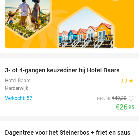
favorite_border
3- of 4-gangen keuzediner bij Hotel Baars
45%
Hotel Baars
9.9
star
Harderwijk
Verkocht: 57
€49
,30
Regulier
€26
,95
favorite_border
Dagentree voor het Steinerbos + friet en saus
37%