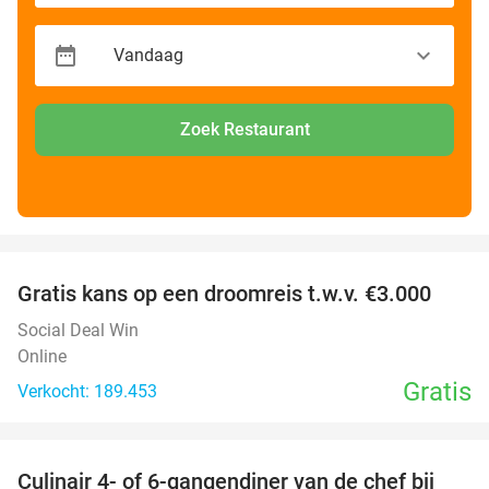
Zoek Restaurant
favorite_border
Gratis kans op een droomreis t.w.v. €3.000
Social Deal Win
Online
Gratis
Verkocht: 189.453
favorite_border
Culinair 4- of 6-gangendiner van de chef bij