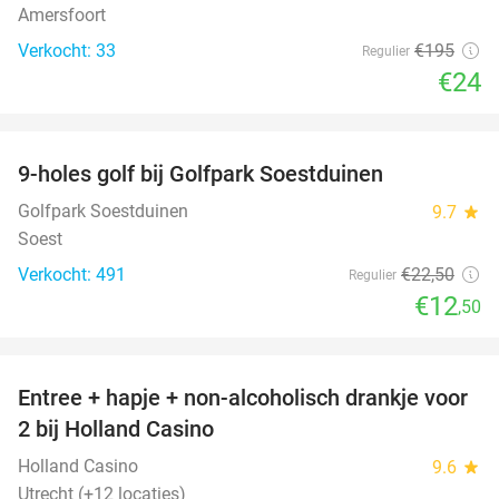
Amersfoort
Verkocht: 33
€195
Regulier
€24
favorite_border
9-holes golf bij Golfpark Soestduinen
44%
Golfpark Soestduinen
9.7
star
Soest
Verkocht: 491
€22
,50
Regulier
€12
,50
favorite_border
Entree + hapje + non-alcoholisch drankje voor
52%
2 bij Holland Casino
Holland Casino
9.6
star
Utrecht (+12 locaties)