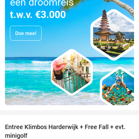
een droomreis
t.w.v. €3.000
Doe mee!
favorite_border
Entree Klimbos Harderwijk + Free Fall + evt.
30%
minigolf