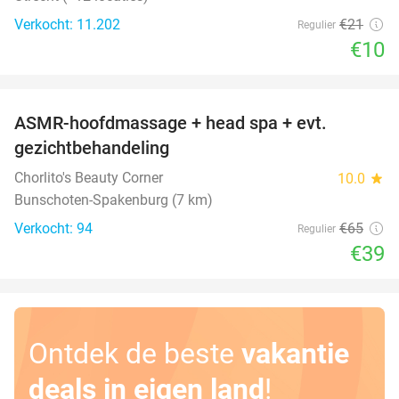
Verkocht: 11.202
€21
Regulier
€10
favorite_border
ASMR-hoofdmassage + head spa + evt.
40%
gezichtbehandeling
Chorlito's Beauty Corner
10.0
star
Bunschoten-Spakenburg (7 km)
Verkocht: 94
€65
Regulier
€39
Ontdek de beste
vakantie
deals in eigen land
!