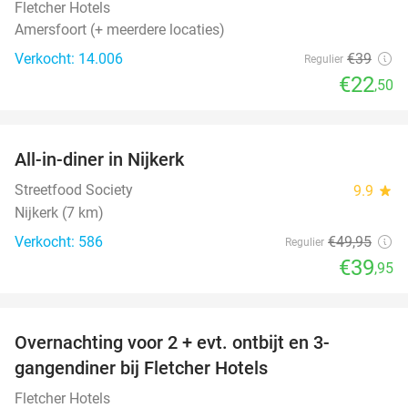
Fletcher Hotels
Amersfoort (+ meerdere locaties)
Verkocht: 14.006
€39
Regulier
€22
,50
favorite_border
All-in-diner in Nijkerk
20%
Streetfood Society
9.9
star
Nijkerk (7 km)
Verkocht: 586
€49
,95
Regulier
€39
,95
favorite_border
Overnachting voor 2 + evt. ontbijt en 3-
gangendiner bij Fletcher Hotels
Fletcher Hotels