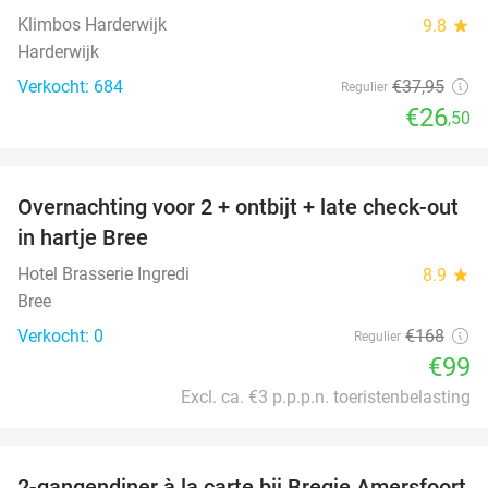
Klimbos Harderwijk
9.8
star
Harderwijk
Verkocht: 684
€37
,95
Regulier
€26
,50
favorite_border
Overnachting voor 2 + ontbijt + late check-out
41%
NEW
in hartje Bree
TODAY
Hotel Brasserie Ingredi
8.9
star
Bree
Verkocht: 0
€168
Regulier
€99
Excl. ca. €3 p.p.p.n. toeristenbelasting
favorite_border
2-gangendiner à la carte bij Bregje Amersfoort