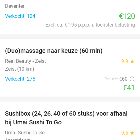
Deventer
€120
Verkocht: 124
Excl. ca. €1,95 p.p.p.n. toeristenbelasting
favorite_border
(Duo)massage naar keuze (60 min)
32%
Real Beauty - Zeist
9.9
star
Zeist (10 km)
Verkocht: 275
€60
Regulier
€41
favorite_border
Sushibox (24, 26, 40 of 60 stuks) voor afhaal
48%
bij Umai Sushi To Go
Umai Sushi To Go
9.5
star