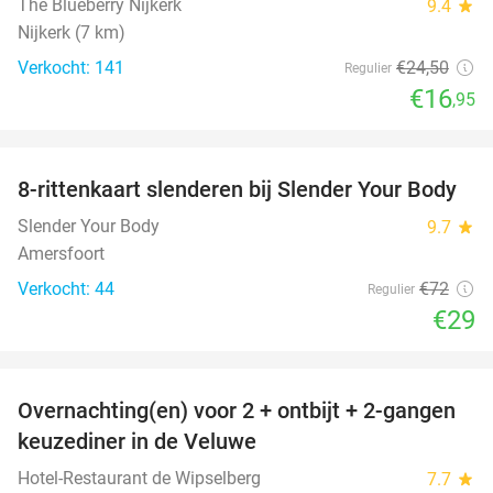
The Blueberry Nijkerk
9.4
star
Nijkerk (7 km)
Verkocht: 141
€24
,50
Regulier
€16
,95
favorite_border
8-rittenkaart slenderen bij Slender Your Body
60%
Slender Your Body
9.7
star
Amersfoort
Verkocht: 44
€72
Regulier
€29
favorite_border
Overnachting(en) voor 2 + ontbijt + 2-gangen
22%
keuzediner in de Veluwe
Hotel-Restaurant de Wipselberg
7.7
star