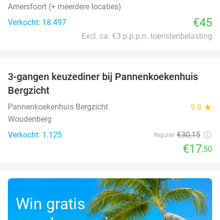
Amersfoort (+ meerdere locaties)
€45
Verkocht: 18.497
Excl. ca. €3 p.p.p.n. toeristenbelasting
favorite_border
3-gangen keuzediner bij Pannenkoekenhuis
42%
Bergzicht
Pannenkoekenhuis Bergzicht
9.8
star
Woudenberg
Verkocht: 1.125
€30
,15
Regulier
€17
,50
Win gratis