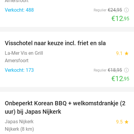
Amersfoort
Verkocht: 488
€24
,95
Regulier
€12
,95
favorite_border
Visschotel naar keuze incl. friet en sla
32%
La-Mer Vis en Grill
9.1
star
Amersfoort
Verkocht: 173
€18
,95
Regulier
€12
,95
favorite_border
Onbeperkt Korean BBQ + welkomstdrankje (2
34%
uur) bij Japas Nijkerk
Japas Nijkerk
9.5
star
Nijkerk (8 km)