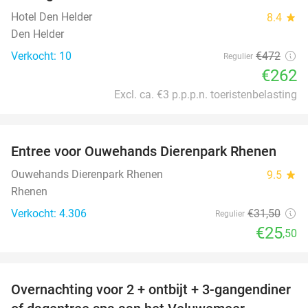
Hotel Den Helder
8.4
star
Den Helder
Verkocht: 10
€472
Regulier
€262
Excl. ca. €3 p.p.p.n. toeristenbelasting
favorite_border
Entree voor Ouwehands Dierenpark Rhenen
19%
Ouwehands Dierenpark Rhenen
9.5
star
Rhenen
Verkocht: 4.306
€31
,50
Regulier
€25
,50
favorite_border
Overnachting voor 2 + ontbijt + 3-gangendiner