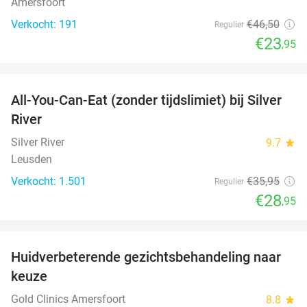
Amersfoort
Verkocht: 191
€46
,50
Regulier
€23
,95
favorite_border
All-You-Can-Eat (zonder tijdslimiet) bij Silver
19%
River
Silver River
9.7
star
Leusden
Verkocht: 1.501
€35
,95
Regulier
€28
,95
favorite_border
Huidverbeterende gezichtsbehandeling naar
88%
keuze
Gold Clinics Amersfoort
8.8
star