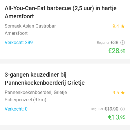
All-You-Can-Eat barbecue (2,5 uur) in hartje
25%
Amersfoort
Somaek Asian Gastrobar
9.4
star
Amersfoort
Verkocht: 289
€38
Regulier
€28
,50
favorite_border
3-gangen keuzediner bij
30%
NEW
Pannenkoekenboerderij Grietje
TODAY
Pannenkoekenboerderij Grietje
9.5
star
Scherpenzeel (9 km)
Verkocht: 0
€19
,90
Regulier
€13
,95