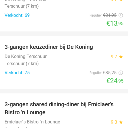
Terschuur (7 km)
Verkocht: 69
€21
,95
Regulier
€13
,95
favorite_border
3-gangen keuzediner bij De Koning
29%
De Koning Terschuur
9.7
star
Terschuur (7 km)
Verkocht: 75
€35
,25
Regulier
€24
,95
favorite_border
3-gangen shared dining-diner bij Emiclaer's
48%
Bistro 'n Lounge
Emiclaer´s Bistro ´n Lounge
9.3
star