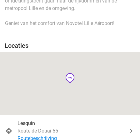
ontdekkingstocht gaan naar de rijkdommen van de
metropool Lille en de omgeving.
Geniet van het comfort van Novotel Lille Aéroport!
Locaties
hotel
Lesquin
Route de Douai 55
Routebeschrijving