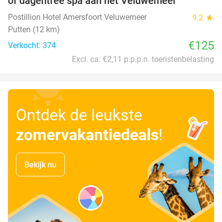
of dagentree spa aan het Veluwemeer
Postillion Hotel Amersfoort Veluwemeer
9.2
star
Putten (12 km)
€125
Verkocht: 374
Excl. ca. €2,11 p.p.p.n. toeristenbelasting
Ontdek de leukste
zomervakantiedeals
!
Bekijk nu