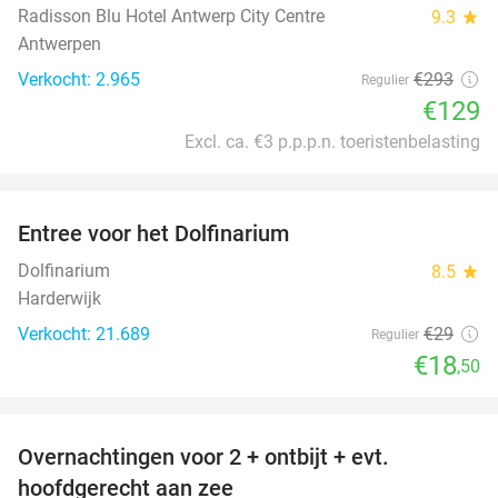
Radisson Blu Hotel Antwerp City Centre
9.3
star
Antwerpen
Verkocht: 2.965
€293
Regulier
€129
Excl. ca. €3 p.p.p.n. toeristenbelasting
favorite_border
Entree voor het Dolfinarium
36%
Dolfinarium
8.5
star
Harderwijk
Verkocht: 21.689
€29
Regulier
€18
,50
favorite_border
Overnachtingen voor 2 + ontbijt + evt.
44%
hoofdgerecht aan zee