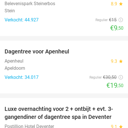
Belevenispark Steinerbos
8.9
star
Stein
Verkocht: 44.927
€15
Regulier
€9
,50
favorite_border
Dagentree voor Apenheul
36%
Apenheul
9.3
star
Apeldoorn
Verkocht: 34.017
€30
,50
Regulier
€19
,50
favorite_border
Luxe overnachting voor 2 + ontbijt + evt. 3-
gangendiner of dagentree spa in Deventer
Postillion Hotel Deventer
9.1
star