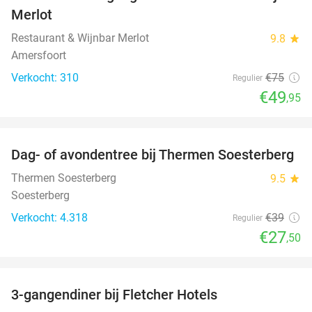
33%
Merlot
Restaurant & Wijnbar Merlot
9.8
star
Amersfoort
Verkocht: 310
€75
Regulier
€49
,95
favorite_border
Dag- of avondentree bij Thermen Soesterberg
29%
Thermen Soesterberg
9.5
star
Soesterberg
Verkocht: 4.318
€39
Regulier
€27
,50
favorite_border
3-gangendiner bij Fletcher Hotels
42%