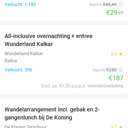
Verkocht: 1.182
€45
,45
Regulier
€29
,95
favorite_border
All-inclusive overnachting + entree
25%
Wunderland Kalkar
Wunderland Kalkar
8.9
star
Kalkar
Verkocht: 396
€250
Regulier
€187
Excl. ca. €1,50 p.p.p.n. toeristenbelasting
favorite_border
Wandelarrangement incl. gebak en 2-
36%
gangenlunch bij De Koning
De Koning Terschuur
9.7
star