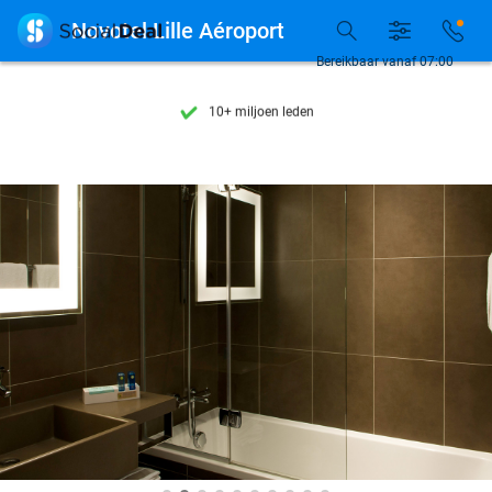
Ontdek 15.000+ deals

Novotel Lille Aéroport
7 dagen per week beschikbaar
Bereikbaar vanaf 07:00
10+ miljoen leden
9,4
op basis van
206.424 reviews
Ontdek 15.000+ deals
7 dagen per week beschikbaar
10+ miljoen leden