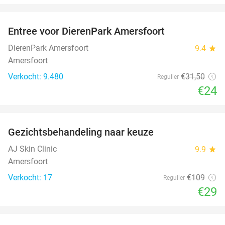
favorite_border
Entree voor DierenPark Amersfoort
24%
DierenPark Amersfoort
9.4
star
Amersfoort
Verkocht: 9.480
€31
,50
Regulier
€24
favorite_border
Gezichtsbehandeling naar keuze
73%
AJ Skin Clinic
9.9
star
Amersfoort
Verkocht: 17
€109
Regulier
€29
favorite_border