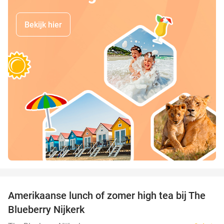
Bekijk hier
favorite_border
Amerikaanse lunch of zomer high tea bij The
31%
Blueberry Nijkerk