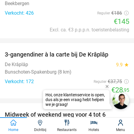
Beekbergen
Verkocht: 426
€186
Regulier
€145
Excl. ca. €3 p.p.p.n. toeristenbelasting
favorite_border
3-gangendiner à la carte bij De Krâplâp
23%
De Krâplâp
9.9
star
Bunschoten-Spakenburg (8 km)
Verkocht: 172
€37
,75
Regulier
€28
,95
favorite_border
Midweek of weekend weg voor 4 tot 6
personen op de Veluwe
Home
Dichtbij
Restaurants
Hotels
Menu
Summio Parc De Berkenhorst