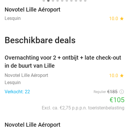
Novotel Lille Aéroport
Lesquin
10.0
star
Beschikbare deals
favorite_border
Overnachting voor 2 + ontbijt + late check-out
in de buurt van Lille
Novotel Lille Aéroport
10.0
star
Lesquin
Verkocht: 22
€185
Regulier
€105
Excl. ca. €2,75 p.p.p.n. toeristenbelasting
Novotel Lille Aéroport