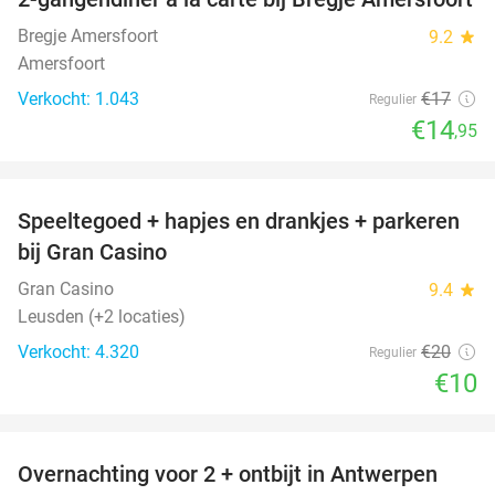
12%
Bregje Amersfoort
9.2
star
Amersfoort
Verkocht: 1.043
€17
Regulier
€14
,95
favorite_border
Speeltegoed + hapjes en drankjes + parkeren
50%
bij Gran Casino
Gran Casino
9.4
star
Leusden (+2 locaties)
Verkocht: 4.320
€20
Regulier
€10
favorite_border
Overnachting voor 2 + ontbijt in Antwerpen
56%