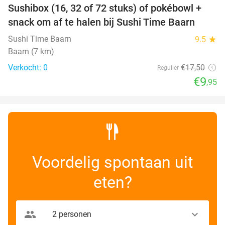
Sushibox (16, 32 of 72 stuks) of pokébowl +
43%
NEW
snack om af te halen bij Sushi Time Baarn
TODAY
Sushi Time Baarn
9.5
star
Baarn (7 km)
Verkocht: 0
€17
,50
Regulier
€9
,95
Voordelig spontaan uit
eten?