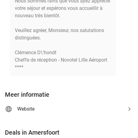
Nous sommes ravis que vous ayez apprécié
votre séjour et espérons vous accueillir à
nouveau très bientôt.
Veuillez agréer, Monsieur, nos salutations
distinguées.
Clémence D\'hondt
Cheffe de réception - Novotel Lille Aéroport
****
Meer informatie
Website
favorite_border
Deals in Amersfoort