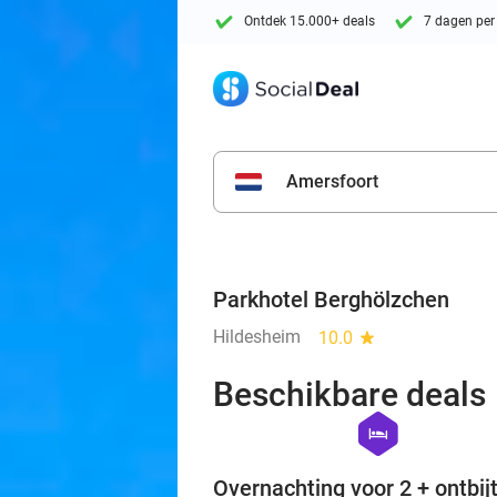
Ontdek 15.000+ deals
7 dagen per
Amersfoort
Parkhotel Berghölzchen
Hildesheim
10.0
star
Beschikbare deals
hexagon
hotel
Overnachting voor 2 + ontbijt