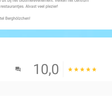
 uit bij het oldtimerevenement. Verken het centrum
restaurantjes. Alvast veel plezier!
tel Berghölzchen!
10,0