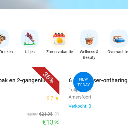
Drinken
Uitjes
Zomervakantie
Wellness &
Overnacht
Beauty
favorite_border
n
36%
bak en 2-gangenlunch
6 diode laser-ontharin
NEW
TODAY
Tulip Clinic
Amersfoort
9.7
star
Verkocht: 0
€21
,95
Regulier
€13
,95