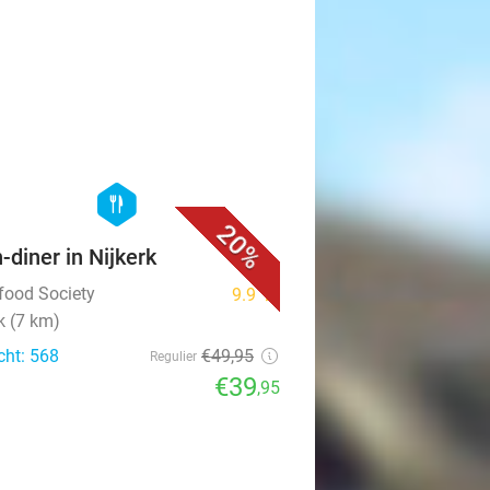
favorite_border
hexagon
food
20%
n-diner in Nijkerk
tfood Society
9.9
star
k (7 km)
cht: 568
€49
,95
Regulier
€39
,95