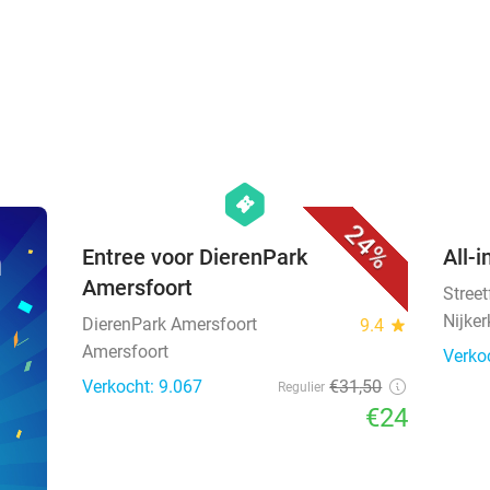
favorite_border
hexagon
events
24%
n
Entree voor DierenPark
All-i
Amersfoort
Stree
Nijker
DierenPark Amersfoort
9.4
star
Amersfoort
Verko
Verkocht: 9.067
€31
,50
Regulier
€24