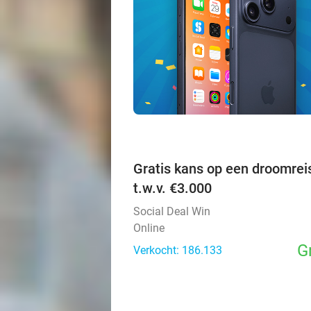
Gratis kans op een droomrei
t.w.v. €3.000
Social Deal Win
Online
G
Verkocht: 186.133