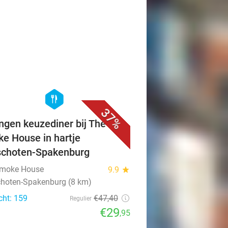
favorite_border
hexagon
food
37%
ngen keuzediner bij The
e House in hartje
choten-Spakenburg
Smoke House
9.9
star
hoten-Spakenburg (8 km)
cht: 159
€47
,40
Regulier
€29
,95