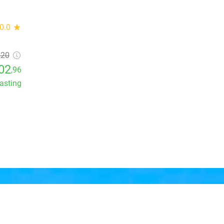
0.0
star
,20
02
,96
lasting