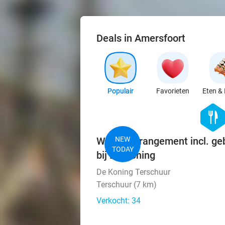
Deals in Amersfoort
Populair
Favorieten
Eten & 
hexago
food
Wandelarrangement incl. ge
NEW
TODAY
bij De Koning
De Koning Terschuur
Terschuur (7 km)
Verkocht: 34