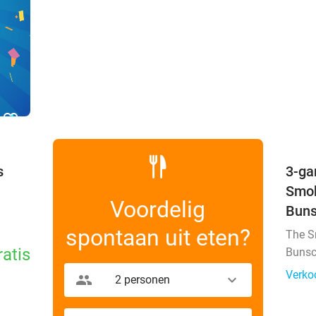
favorite_border
s
3-ga
Smok
Voordelig
Buns
spontaan uit eten?
The 
ratis
Bunsc
Verko
2 personen