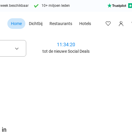
 week beschikbaar
10+ miljoen leden
Home
Dichtbij
Restaurants
Hotels
11:34:19
keyboard_arrow_down
tot de nieuwe Social Deals
favorite_border
 in