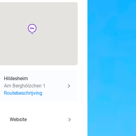
hotel
Hildesheim
Am Berghölzchen 1
Routebeschrijving
keyboard_arrow_right
Website