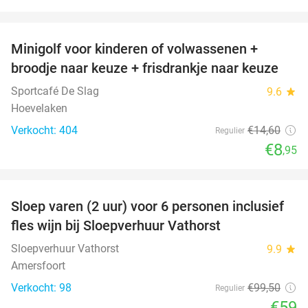
favorite_border
Minigolf voor kinderen of volwassenen +
39%
broodje naar keuze + frisdrankje naar keuze
Sportcafé De Slag
9.6
star
Hoevelaken
Verkocht: 404
€14
,60
Regulier
€8
,95
favorite_border
Sloep varen (2 uur) voor 6 personen inclusief
41%
fles wijn bij Sloepverhuur Vathorst
Sloepverhuur Vathorst
9.9
star
Amersfoort
Verkocht: 98
€99
,50
Regulier
€59