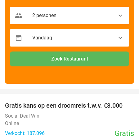
Zoek Restaurant
favorite_border
Gratis kans op een droomreis t.w.v. €3.000
Social Deal Win
Online
Gratis
Verkocht: 187.096