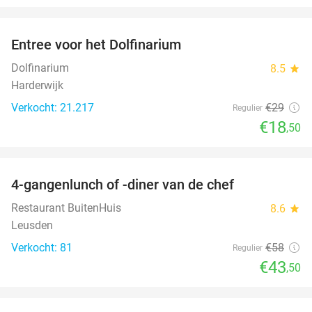
favorite_border
Entree voor het Dolfinarium
36%
Dolfinarium
8.5
star
Harderwijk
Verkocht: 21.217
€29
Regulier
€18
,50
favorite_border
4-gangenlunch of -diner van de chef
25%
Restaurant BuitenHuis
8.6
star
Leusden
Verkocht: 81
€58
Regulier
€43
,50
favorite_border