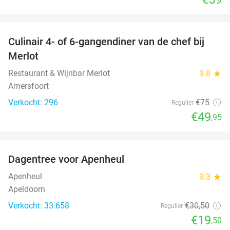
favorite_border
Culinair 4- of 6-gangendiner van de chef bij
33%
Merlot
Restaurant & Wijnbar Merlot
9.8
star
Amersfoort
Verkocht: 296
€75
Regulier
€49
,95
favorite_border
Dagentree voor Apenheul
36%
Apenheul
9.3
star
Apeldoorn
Verkocht: 33.658
€30
,50
Regulier
€19
,50