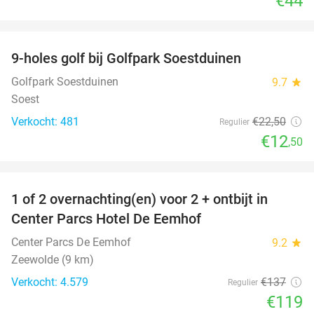
€44
favorite_border
9-holes golf bij Golfpark Soestduinen
44%
Golfpark Soestduinen
9.7
star
Soest
Verkocht: 481
€22
,50
Regulier
€12
,50
favorite_border
1 of 2 overnachting(en) voor 2 + ontbijt in
13%
Center Parcs Hotel De Eemhof
Center Parcs De Eemhof
9.2
star
Zeewolde (9 km)
Verkocht: 4.579
€137
Regulier
€119