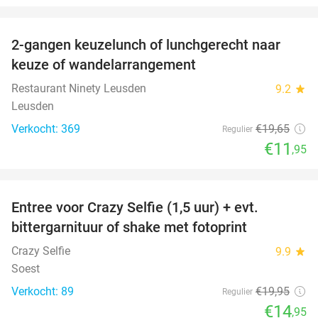
favorite_border
2-gangen keuzelunch of lunchgerecht naar
39%
keuze of wandelarrangement
Restaurant Ninety Leusden
9.2
star
Leusden
Verkocht: 369
€19
,65
Regulier
€11
,95
favorite_border
Entree voor Crazy Selfie (1,5 uur) + evt.
25%
bittergarnituur of shake met fotoprint
Crazy Selfie
9.9
star
Soest
Verkocht: 89
€19
,95
Regulier
€14
,95