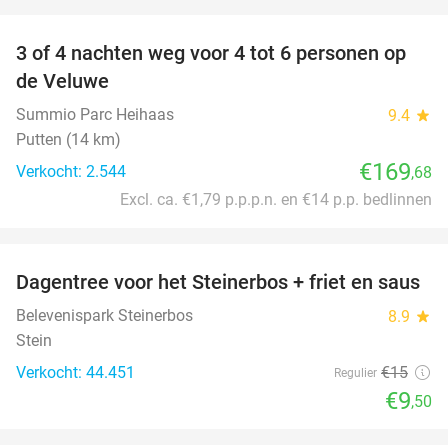
favorite_border
3 of 4 nachten weg voor 4 tot 6 personen op
de Veluwe
Summio Parc Heihaas
9.4
star
Putten (14 km)
€169
Verkocht: 2.544
,68
Excl. ca. €1,79 p.p.p.n. en €14 p.p. bedlinnen
favorite_border
Dagentree voor het Steinerbos + friet en saus
37%
Belevenispark Steinerbos
8.9
star
Stein
Verkocht: 44.451
€15
Regulier
€9
,50
favorite_border