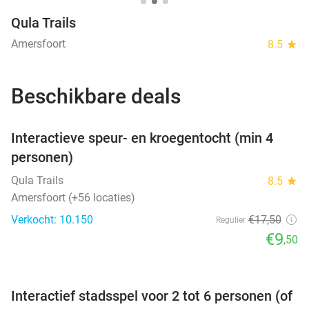
Qula Trails
Amersfoort
8.5
star
Beschikbare deals
favorite_border
Interactieve speur- en kroegentocht (min 4
personen)
Qula Trails
8.5
star
Amersfoort (+56 locaties)
Verkocht: 10.150
€17
,50
Regulier
€9
,50
favorite_border
Interactief stadsspel voor 2 tot 6 personen (of