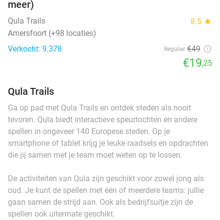
meer)
Qula Trails
8.5
star
Amersfoort (+98 locaties)
Verkocht: 9.378
€49
Regulier
€19
,25
Qula Trails
Ga op pad met Qula Trails en ontdek steden als nooit
tevoren. Qula biedt interactieve speurtochten en andere
spellen in ongeveer 140 Europese steden. Op je
smartphone of tablet krijg je leuke raadsels en opdrachten
die jij samen met je team moet weten op te lossen.
De activiteiten van Qula zijn geschikt voor zowel jong als
oud. Je kunt de spellen met één of meerdere teams: jullie
gaan samen de strijd aan. Ook als bedrijfsuitje zijn de
spellen ook uitermate geschikt.