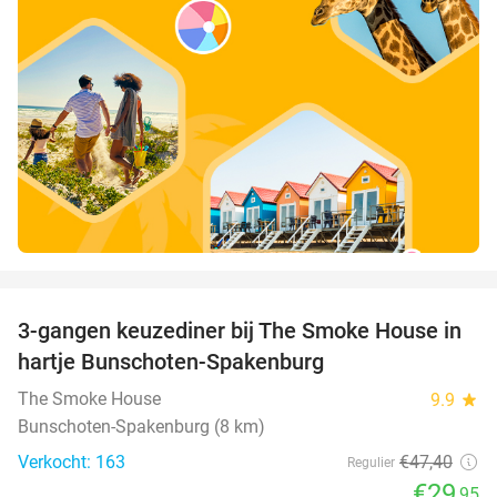
favorite_border
3-gangen keuzediner bij The Smoke House in
37%
hartje Bunschoten-Spakenburg
The Smoke House
9.9
star
Bunschoten-Spakenburg (8 km)
Verkocht: 163
€47
,40
Regulier
€29
,95