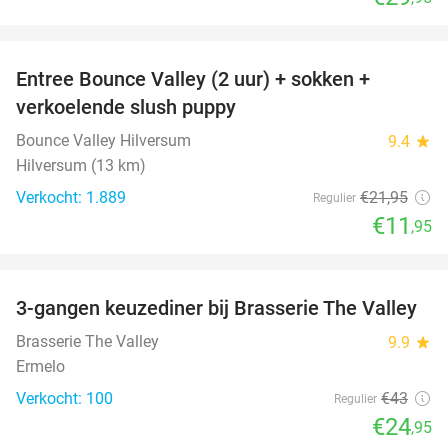
favorite_border
Entree Bounce Valley (2 uur) + sokken +
46%
verkoelende slush puppy
Bounce Valley Hilversum
9.4
star
Hilversum (13 km)
Verkocht: 1.889
€21
,95
Regulier
€11
,95
favorite_border
3-gangen keuzediner bij Brasserie The Valley
42%
Brasserie The Valley
9.9
star
Ermelo
Verkocht: 100
€43
Regulier
€24
,95