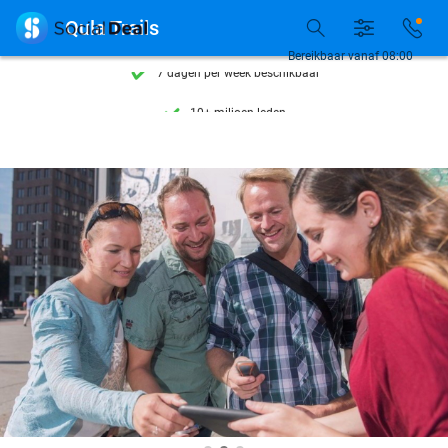
Ontdek 15.000+ deals

Qula Trails
7 dagen per week beschikbaar
Bereikbaar vanaf 08:00
10+ miljoen leden
9,4
op basis van
206.262 reviews
Ontdek 15.000+ deals
7 dagen per week beschikbaar
10+ miljoen leden