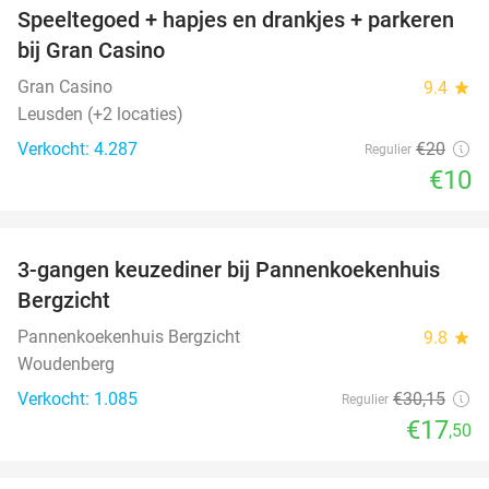
Speeltegoed + hapjes en drankjes + parkeren
50%
bij Gran Casino
Gran Casino
9.4
star
Leusden (+2 locaties)
Verkocht: 4.287
€20
Regulier
€10
favorite_border
3-gangen keuzediner bij Pannenkoekenhuis
42%
Bergzicht
Pannenkoekenhuis Bergzicht
9.8
star
Woudenberg
Verkocht: 1.085
€30
,15
Regulier
€17
,50
favorite_border