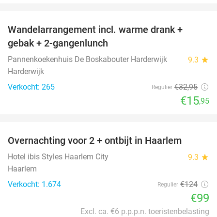
favorite_border
Wandelarrangement incl. warme drank +
52%
gebak + 2-gangenlunch
Pannenkoekenhuis De Boskabouter Harderwijk
9.3
star
Harderwijk
Verkocht: 265
€32
,95
Regulier
€15
,95
favorite_border
Overnachting voor 2 + ontbijt in Haarlem
20%
Hotel ibis Styles Haarlem City
9.3
star
Haarlem
Verkocht: 1.674
€124
Regulier
€99
Excl. ca. €6 p.p.p.n. toeristenbelasting