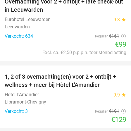
Overnachting voor 2 + ontbijt + late check-out
39%
in Leeuwarden
Eurohotel Leeuwarden
9.3
star
Leeuwarden
Verkocht: 634
€161
Regulier
€99
Excl. ca. €2,50 p.p.p.n. toeristenbelasting
favorite_border
1, 2 of 3 overnachting(en) voor 2 + ontbijt +
32%
NEW
wellness + meer bij Hôtel L'Amandier
TODAY
Hôtel L'Amandier
9.9
star
Libramont-Chevigny
Verkocht: 3
€191
Regulier
€129
favorite_border