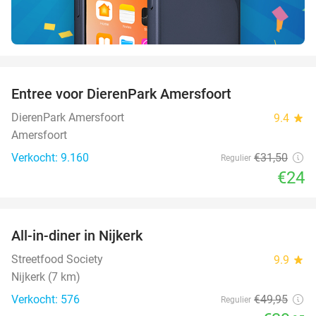
favorite_border
Entree voor DierenPark Amersfoort
24%
DierenPark Amersfoort
9.4
star
Amersfoort
Verkocht: 9.160
€31
,50
Regulier
€24
favorite_border
All-in-diner in Nijkerk
20%
Streetfood Society
9.9
star
Nijkerk (7 km)
Verkocht: 576
€49
,95
Regulier