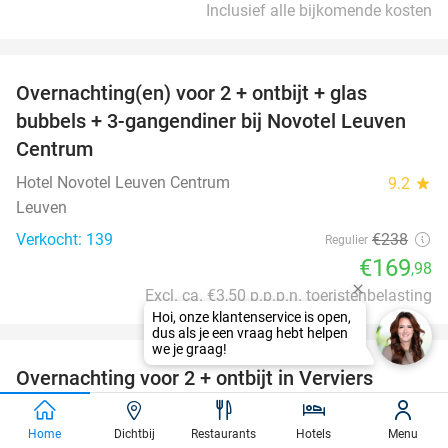
Inclusief alle bijkomende kosten
favorite_border
Overnachting(en) voor 2 + ontbijt + glas
29%
bubbels + 3-gangendiner bij Novotel Leuven
Centrum
Hotel Novotel Leuven Centrum
9.2
star
Leuven
Verkocht: 139
€238
Regulier
€169
,98
Excl. ca. €3,50 p.p.p.n. toeristenbelasting
favorite_border
Overnachting voor 2 + ontbijt in Verviers
Van der Valk Hotel Verviers
9.4
star
Verviers
Home
Dichtbij
Restaurants
Hotels
Menu