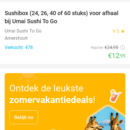
Sushibox (24, 26, 40 of 60 stuks) voor afhaal
48%
bij Umai Sushi To Go
Umai Sushi To Go
9.5
star
Amersfoort
Verkocht: 478
€24
,95
Regulier
€12
,95
Ontdek de leukste
zomervakantiedeals
!
Bekijk nu