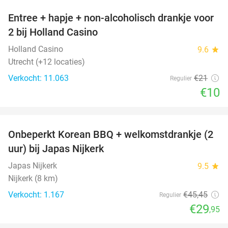
Entree + hapje + non-alcoholisch drankje voor
52%
2 bij Holland Casino
Holland Casino
9.6
star
Utrecht (+12 locaties)
Verkocht: 11.063
€21
Regulier
€10
favorite_border
Onbeperkt Korean BBQ + welkomstdrankje (2
34%
uur) bij Japas Nijkerk
Japas Nijkerk
9.5
star
Nijkerk (8 km)
Verkocht: 1.167
€45
,45
Regulier
€29
,95
favorite_border