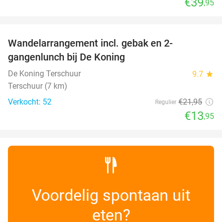
€39
,95
favorite_border
Wandelarrangement incl. gebak en 2-
36%
gangenlunch bij De Koning
De Koning Terschuur
9.7
star
Terschuur (7 km)
Verkocht: 52
€21
,95
Regulier
€13
,95
Voordelig spontaan uit
eten?