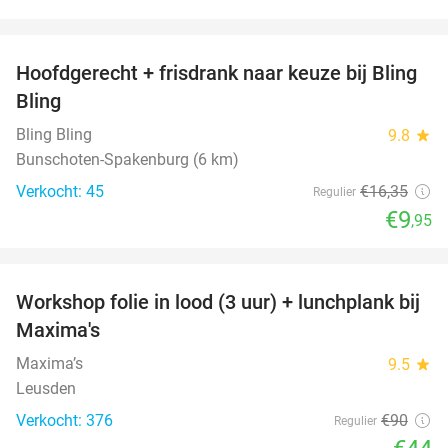
favorite_border
Hoofdgerecht + frisdrank naar keuze bij Bling
39%
Bling
Bling Bling
9.8
star
Bunschoten-Spakenburg (6 km)
Verkocht: 45
€16
,35
Regulier
€9
,95
favorite_border
Workshop folie in lood (3 uur) + lunchplank bij
51%
Maxima's
Maxima’s
9.5
star
Leusden
Verkocht: 376
€90
Regulier