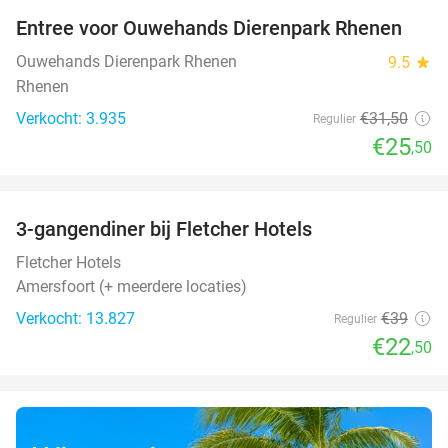
Entree voor Ouwehands Dierenpark Rhenen
19%
Ouwehands Dierenpark Rhenen
9.5
star
Rhenen
Verkocht: 3.935
€31
,50
Regulier
€25
,50
favorite_border
3-gangendiner bij Fletcher Hotels
42%
Fletcher Hotels
Amersfoort (+ meerdere locaties)
Verkocht: 13.827
€39
Regulier
€22
,50