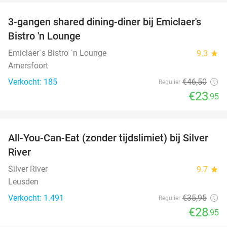
3-gangen shared dining-diner bij Emiclaer's
48%
Bistro 'n Lounge
Emiclaer´s Bistro ´n Lounge
9.3
star
Amersfoort
Verkocht: 185
€46
,50
Regulier
€23
,95
favorite_border
All-You-Can-Eat (zonder tijdslimiet) bij Silver
19%
River
Silver River
9.7
star
Leusden
Verkocht: 1.491
€35
,95
Regulier
€28
,95