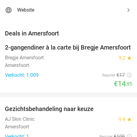
Website
favorite_border
Deals in Amersfoort
2-gangendiner à la carte bij Bregje Amersfoort
12%
Bregje Amersfoort
9.2
star
Amersfoort
Verkocht: 1.009
€17
Regulier
€14
,95
favorite_border
Gezichtsbehandeling naar keuze
73%
NEW
TODAY
AJ Skin Clinic
9.9
star
Amersfoort
Verkocht: 1
€109
Regulier