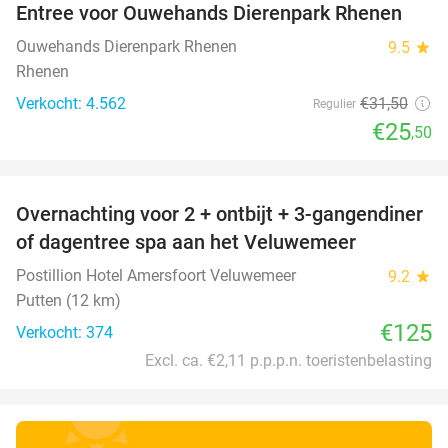
Entree voor Ouwehands Dierenpark Rhenen
19%
Ouwehands Dierenpark Rhenen
9.5
star
Rhenen
Verkocht: 4.562
€31
,50
Regulier
€25
,50
favorite_border
Overnachting voor 2 + ontbijt + 3-gangendiner
of dagentree spa aan het Veluwemeer
Postillion Hotel Amersfoort Veluwemeer
9.2
star
Putten (12 km)
€125
Verkocht: 374
Excl. ca. €2,11 p.p.p.n. toeristenbelasting