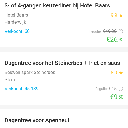
3- of 4-gangen keuzediner bij Hotel Baars
45%
Hotel Baars
9.9
star
Harderwijk
Verkocht: 60
€49
,30
Regulier
€26
,95
favorite_border
Dagentree voor het Steinerbos + friet en saus
37%
Belevenispark Steinerbos
8.9
star
Stein
Verkocht: 45.139
€15
Regulier
€9
,50
favorite_border
Dagentree voor Apenheul
36%