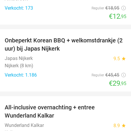
Verkocht: 173
€18
,95
Regulier
€12
,95
favorite_border
Onbeperkt Korean BBQ + welkomstdrankje (2
34%
uur) bij Japas Nijkerk
Japas Nijkerk
9.5
star
Nijkerk (8 km)
Verkocht: 1.186
€45
,45
Regulier
€29
,95
favorite_border
All-inclusive overnachting + entree
25%
Wunderland Kalkar
Wunderland Kalkar
8.9
star