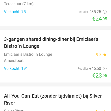
Terschuur (7 km)
Verkocht: 75
€35
,25
Regulier
€24
,95
favorite_border
3-gangen shared dining-diner bij Emiclaer's
48%
Bistro 'n Lounge
Emiclaer´s Bistro ´n Lounge
9.3
star
Amersfoort
Verkocht: 191
€46
,50
Regulier
€23
,95
favorite_border
All-You-Can-Eat (zonder tijdslimiet) bij Silver
19%
River