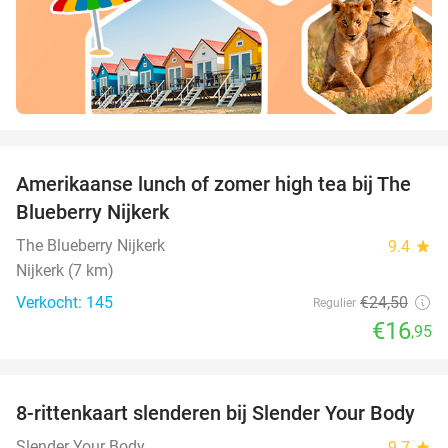
favorite_border
Amerikaanse lunch of zomer high tea bij The
31%
Blueberry Nijkerk
The Blueberry Nijkerk
9.4
star
Nijkerk (7 km)
Verkocht: 145
€24
,50
Regulier
€16
,95
favorite_border
8-rittenkaart slenderen bij Slender Your Body
60%
Slender Your Body
9.7
star