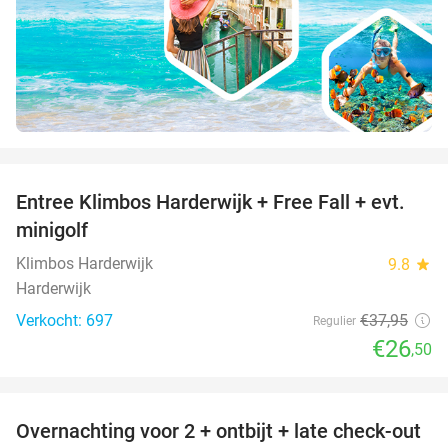
favorite_border
Entree Klimbos Harderwijk + Free Fall + evt.
30%
minigolf
Klimbos Harderwijk
9.8
star
Harderwijk
Verkocht: 697
€37
,95
Regulier
€26
,50
favorite_border
Overnachting voor 2 + ontbijt + late check-out
41%
NEW