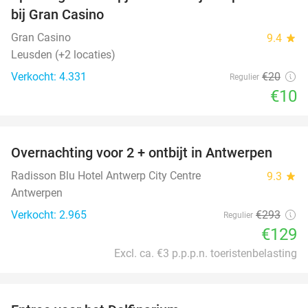
50%
bij Gran Casino
Gran Casino
9.4
star
Leusden (+2 locaties)
Verkocht: 4.331
€20
Regulier
€10
favorite_border
Overnachting voor 2 + ontbijt in Antwerpen
56%
Radisson Blu Hotel Antwerp City Centre
9.3
star
Antwerpen
Verkocht: 2.965
€293
Regulier
€129
Excl. ca. €3 p.p.p.n. toeristenbelasting
favorite_border