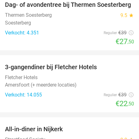
Dag- of avondentree bij Thermen Soesterberg
29%
Thermen Soesterberg
9.5
star
Soesterberg
Verkocht: 4.351
€39
Regulier
€27
,50
favorite_border
3-gangendiner bij Fletcher Hotels
42%
Fletcher Hotels
Amersfoort (+ meerdere locaties)
Verkocht: 14.055
€39
Regulier
€22
,50
favorite_border
All-in-diner in Nijkerk
20%