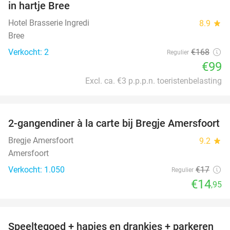
in hartje Bree
TODAY
Hotel Brasserie Ingredi
8.9
star
Bree
Verkocht: 2
€168
Regulier
€99
Excl. ca. €3 p.p.p.n. toeristenbelasting
favorite_border
2-gangendiner à la carte bij Bregje Amersfoort
12%
Bregje Amersfoort
9.2
star
Amersfoort
Verkocht: 1.050
€17
Regulier
€14
,95
favorite_border
Speeltegoed + hapjes en drankjes + parkeren