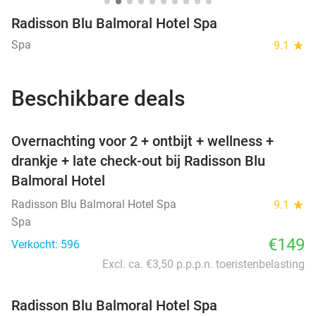
Radisson Blu Balmoral Hotel Spa
Spa
9.1
star
Beschikbare deals
favorite_border
Overnachting voor 2 + ontbijt + wellness +
drankje + late check-out bij Radisson Blu
Balmoral Hotel
Radisson Blu Balmoral Hotel Spa
9.1
star
Spa
€149
Verkocht: 596
Excl. ca. €3,50 p.p.p.n. toeristenbelasting
Radisson Blu Balmoral Hotel Spa