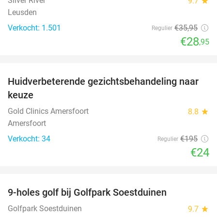
Silver River
9.7
star
Leusden
Verkocht: 1.501
€35
,95
Regulier
€28
,95
favorite_border
Huidverbeterende gezichtsbehandeling naar
88%
keuze
Gold Clinics Amersfoort
8.8
star
Amersfoort
Verkocht: 34
€195
Regulier
€24
favorite_border
9-holes golf bij Golfpark Soestduinen
44%
Golfpark Soestduinen
9.7
star