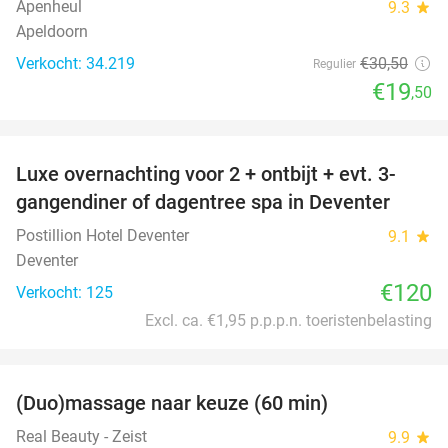
Apenheul
9.3
star
Apeldoorn
Verkocht: 34.219
€30
,50
Regulier
€19
,50
favorite_border
Luxe overnachting voor 2 + ontbijt + evt. 3-
gangendiner of dagentree spa in Deventer
Postillion Hotel Deventer
9.1
star
Deventer
€120
Verkocht: 125
Excl. ca. €1,95 p.p.p.n. toeristenbelasting
favorite_border
(Duo)massage naar keuze (60 min)
32%
Real Beauty - Zeist
9.9
star