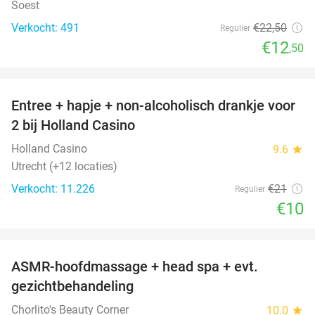
Soest
Verkocht: 491
€22
,50
Regulier
€12
,50
favorite_border
Entree + hapje + non-alcoholisch drankje voor
52%
2 bij Holland Casino
Holland Casino
9.6
star
Utrecht (+12 locaties)
Verkocht: 11.226
€21
Regulier
€10
favorite_border
ASMR-hoofdmassage + head spa + evt.
40%
gezichtbehandeling
Chorlito's Beauty Corner
10.0
star