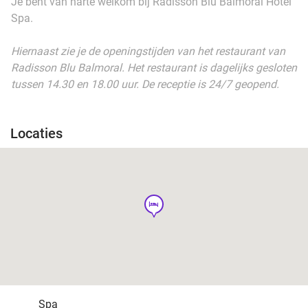
Je bent van harte welkom bij Radisson Blu Balmoral Hotel
Spa.
Hiernaast zie je de openingstijden van het restaurant van
Radisson Blu Balmoral. Het restaurant is dagelijks gesloten
tussen 14.30 en 18.00 uur. De receptie is 24/7 geopend.
Locaties
hotel
Spa