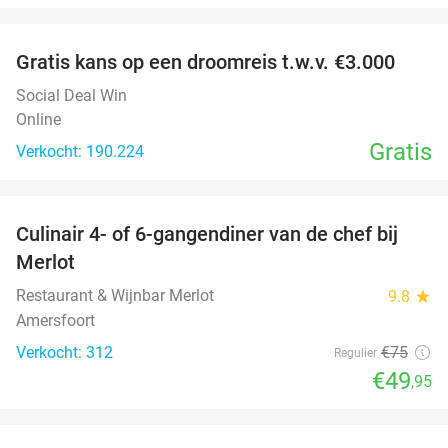
favorite_border
Gratis kans op een droomreis t.w.v. €3.000
Social Deal Win
Online
Gratis
Verkocht: 190.224
favorite_border
Culinair 4- of 6-gangendiner van de chef bij
33%
Merlot
Restaurant & Wijnbar Merlot
9.8
star
Amersfoort
Verkocht: 312
€75
Regulier
€49
,95
favorite_border