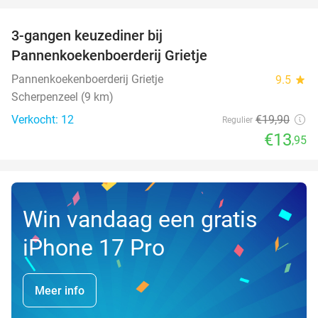
3-gangen keuzediner bij
30%
NEW
Pannenkoekenboerderij Grietje
TODAY
Pannenkoekenboerderij Grietje
9.5
star
Scherpenzeel (9 km)
Verkocht: 12
€19
,90
Regulier
€13
,95
Win vandaag een gratis
iPhone 17 Pro
Meer info