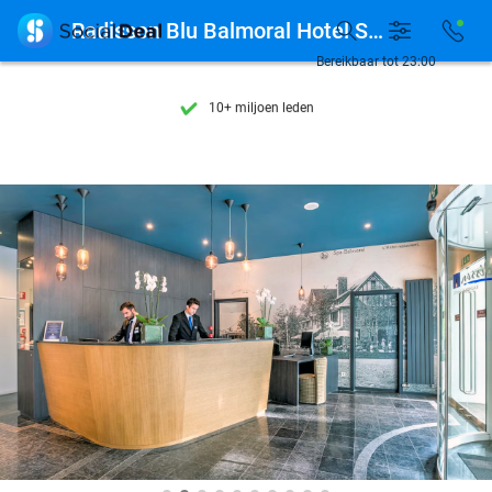
Ontdek 15.000+ deals

Radisson Blu Balmoral Hotel Spa
7 dagen per week beschikbaar
Bereikbaar tot 23:00
10+ miljoen leden
9,4
op basis van
206.453 reviews
Ontdek 15.000+ deals
7 dagen per week beschikbaar
10+ miljoen leden