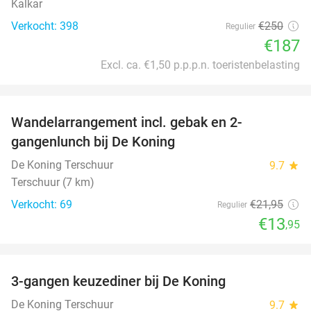
Kalkar
Verkocht: 398
€250
Regulier
€187
Excl. ca. €1,50 p.p.p.n. toeristenbelasting
favorite_border
Wandelarrangement incl. gebak en 2-
36%
gangenlunch bij De Koning
De Koning Terschuur
9.7
star
Terschuur (7 km)
Verkocht: 69
€21
,95
Regulier
€13
,95
favorite_border
3-gangen keuzediner bij De Koning
29%
De Koning Terschuur
9.7
star