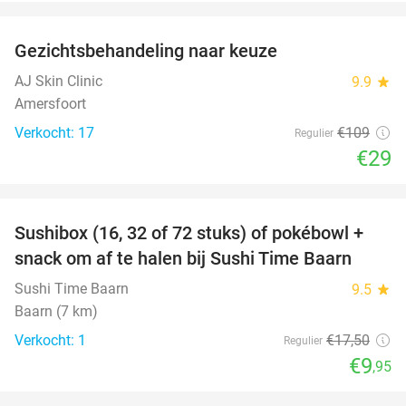
favorite_border
Gezichtsbehandeling naar keuze
73%
AJ Skin Clinic
9.9
star
Amersfoort
Verkocht: 17
€109
Regulier
€29
favorite_border
Sushibox (16, 32 of 72 stuks) of pokébowl +
43%
NEW
snack om af te halen bij Sushi Time Baarn
TODAY
Sushi Time Baarn
9.5
star
Baarn (7 km)
Verkocht: 1
€17
,50
Regulier
€9
,95