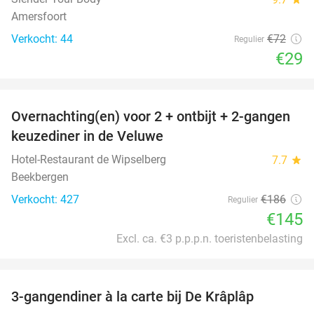
Amersfoort
Verkocht: 44
€72
Regulier
€29
favorite_border
Overnachting(en) voor 2 + ontbijt + 2-gangen
22%
keuzediner in de Veluwe
Hotel-Restaurant de Wipselberg
7.7
star
Beekbergen
Verkocht: 427
€186
Regulier
€145
Excl. ca. €3 p.p.p.n. toeristenbelasting
favorite_border
3-gangendiner à la carte bij De Krâplâp
23%