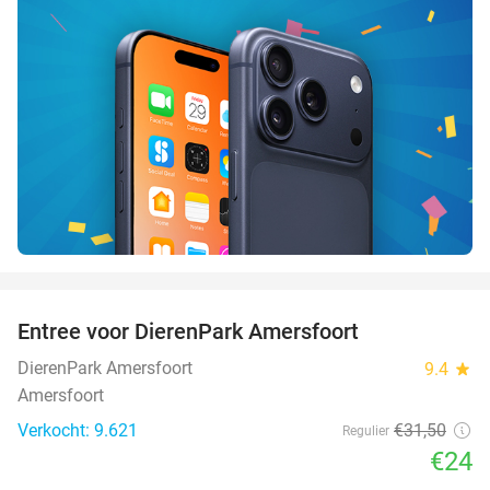
favorite_border
Entree voor DierenPark Amersfoort
24%
DierenPark Amersfoort
9.4
star
Amersfoort
Verkocht: 9.621
€31
,50
Regulier
€24