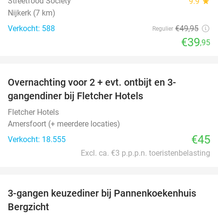
Streetfood Society
9.9
star
Nijkerk (7 km)
Verkocht: 588
€49
,95
Regulier
€39
,95
favorite_border
Overnachting voor 2 + evt. ontbijt en 3-
gangendiner bij Fletcher Hotels
Fletcher Hotels
Amersfoort (+ meerdere locaties)
€45
Verkocht: 18.555
Excl. ca. €3 p.p.p.n. toeristenbelasting
favorite_border
3-gangen keuzediner bij Pannenkoekenhuis
42%
Bergzicht