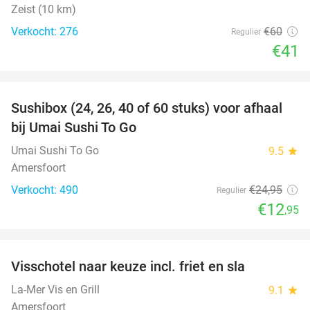
Zeist (10 km)
Verkocht: 276
€60
Regulier
€41
favorite_border
Sushibox (24, 26, 40 of 60 stuks) voor afhaal
48%
bij Umai Sushi To Go
Umai Sushi To Go
9.5
star
Amersfoort
Verkocht: 490
€24
,95
Regulier
€12
,95
favorite_border
Visschotel naar keuze incl. friet en sla
32%
La-Mer Vis en Grill
9.1
star
Amersfoort