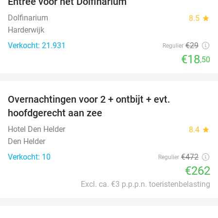
Entree voor het Dolfinarium
36%
Dolfinarium
8.5
star
Harderwijk
Verkocht: 21.931
€29
Regulier
€18
,50
favorite_border
Overnachtingen voor 2 + ontbijt + evt.
44%
hoofdgerecht aan zee
Hotel Den Helder
8.4
star
Den Helder
Verkocht: 10
€472
Regulier
€262
Excl. ca. €3 p.p.p.n. toeristenbelasting
favorite_border