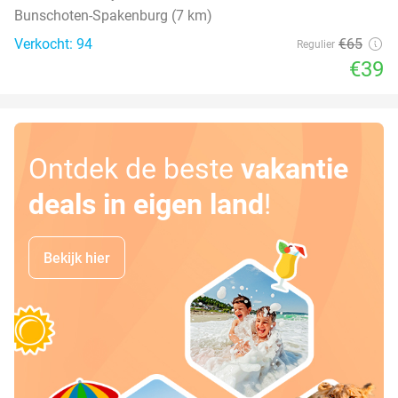
Bunschoten-Spakenburg (7 km)
Verkocht: 94
€65
Regulier
€39
Ontdek de beste
vakantie
deals in eigen land
!
Bekijk hier