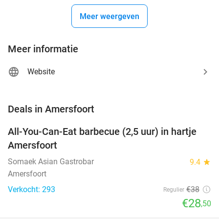
Meer weergeven
Meer informatie
Website
favorite_border
Deals in Amersfoort
All-You-Can-Eat barbecue (2,5 uur) in hartje
25%
Amersfoort
Somaek Asian Gastrobar
9.4
star
Amersfoort
Verkocht: 293
€38
Regulier
€28
,50
favorite_border