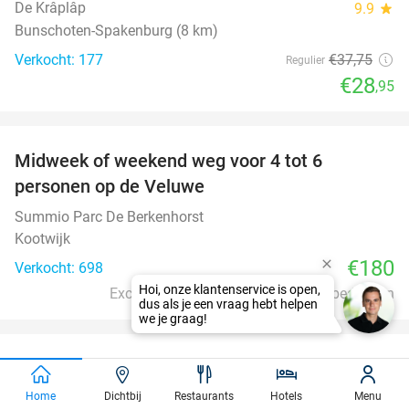
De Krâplâp
9.9
star
Bunschoten-Spakenburg (8 km)
Verkocht: 177
€37
,75
Regulier
€28
,95
favorite_border
Midweek of weekend weg voor 4 tot 6
personen op de Veluwe
Summio Parc De Berkenhorst
Kootwijk
€180
Verkocht: 698
Excl. ca. €3,35 p.p.p.n. en €14 p.p. bedlinnen
favorite_border
Entree Walibi Holland
25%
Home
Dichtbij
Restaurants
Hotels
Menu
Walibi Holland
9.3
star