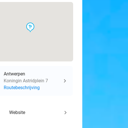
food
Antwerpen
Koningin Astridplein 7
Routebeschrijving
keyboard_arrow_right
Website