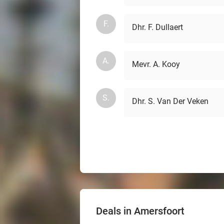
F.
Dhr. F. Dullaert
A.
Mevr. A. Kooy
S.
Dhr. S. Van Der Veken
Deals in Amersfoort