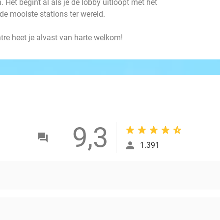
 Het begint al als je de lobby uitloopt met het
de mooiste stations ter wereld.
tre heet je alvast van harte welkom!
9,3
1.391