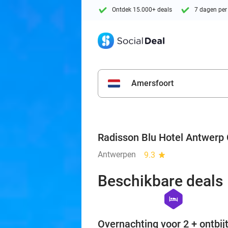
Ontdek 15.000+ deals
7 dagen per
Amersfoort
Radisson Blu Hotel Antwerp 
Antwerpen
9.3
star
Beschikbare deals
hexagon
hotel
Overnachting voor 2 + ontbijt