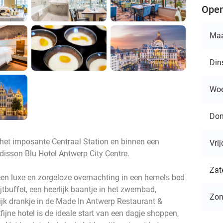
Open
Ma
Din
Wo
Don
 het imposante Centraal Station en binnen een
Vri
disson Blu Hotel Antwerp City Centre.
Zat
t een luxe en zorgeloze overnachting in een hemels bed
jtbuffet, een heerlijk baantje in het zwembad,
Zo
rlijk drankje in de Made In Antwerp Restaurant &
fijne hotel is de ideale start van een dagje shoppen,