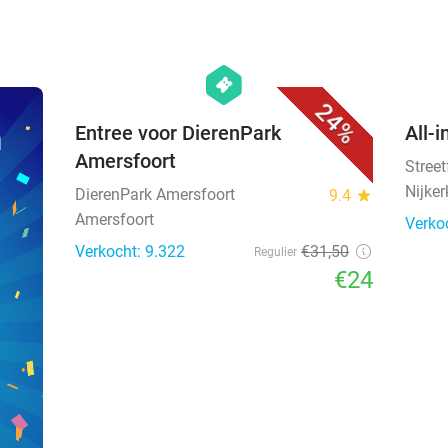
favorite_border
hexagon
events
24%
n
Entree voor DierenPark
All-i
Amersfoort
Stree
Nijker
DierenPark Amersfoort
9.4
star
Amersfoort
Verko
Verkocht: 9.322
€31
,50
Regulier
€24