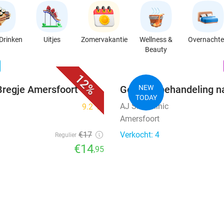
Drinken
Uitjes
Zomervakantie
Wellness &
Overnacht
Beauty
favorite_border
n
12%
 Bregje Amersfoort
Gezichtsbehandeling n
NEW
TODAY
AJ Skin Clinic
9.2
star
Amersfoort
€17
Verkocht: 4
Regulier
€14
,95