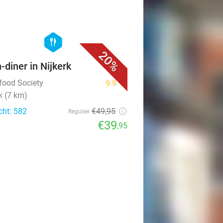
favorite_border
hexagon
food
20%
n-diner in Nijkerk
tfood Society
9.9
star
k (7 km)
cht: 582
€49
,95
Regulier
€39
,95