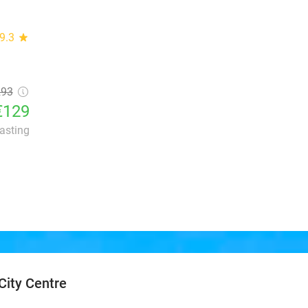
9.3
star
293
€129
lasting
City Centre