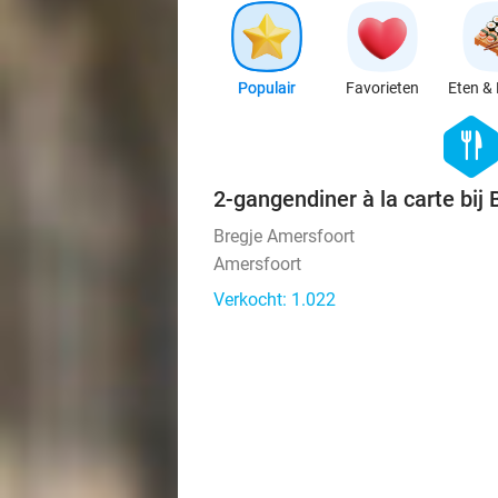
Populair
Favorieten
Eten & 
hexago
food
2-gangendiner à la carte bij
Bregje Amersfoort
Amersfoort
Verkocht: 1.022