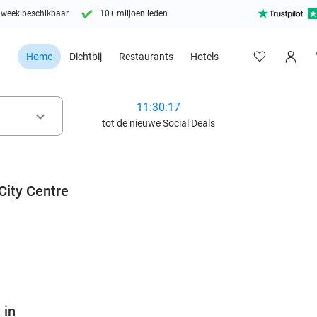
 week beschikbaar
10+ miljoen leden
Home
Dichtbij
Restaurants
Hotels
11:30:16
keyboard_arrow_down
tot de nieuwe Social Deals
City Centre
favorite_border
 in