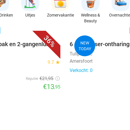
Drinken
Uitjes
Zomervakantie
Wellness &
Overnacht
Beauty
favorite_border
n
36%
bak en 2-gangenlunch
6 diode laser-ontharin
NEW
TODAY
Tulip Clinic
Amersfoort
9.7
star
Verkocht: 0
€21
,95
Regulier
€13
,95