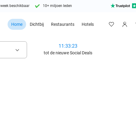
 week beschikbaar
10+ miljoen leden
Home
Dichtbij
Restaurants
Hotels
11:33:22
keyboard_arrow_down
tot de nieuwe Social Deals
favorite_border