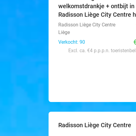
welkomstdrankje + ontbijt in
Radisson Liège City Centre h
Radisson Liège City Centre
Liège
Verkocht: 90
Excl. ca. €4 p.p.p.n. toeristenbe
Radisson Liège City Centre