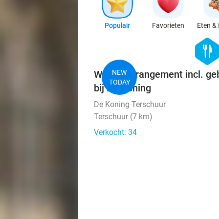
Populair
Favorieten
Eten & 
hexago
food
Wandelarrangement incl. ge
NEW
TODAY
bij De Koning
De Koning Terschuur
Terschuur (7 km)
Verkocht: 34