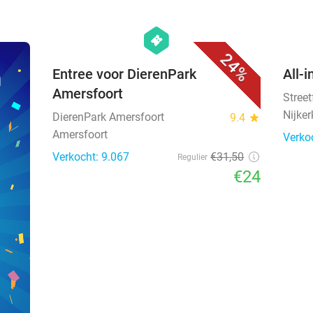
favorite_border
hexagon
events
24%
n
Entree voor DierenPark
All-i
Amersfoort
Stree
Nijker
DierenPark Amersfoort
9.4
star
Amersfoort
Verko
Verkocht: 9.067
€31
,50
Regulier
€24