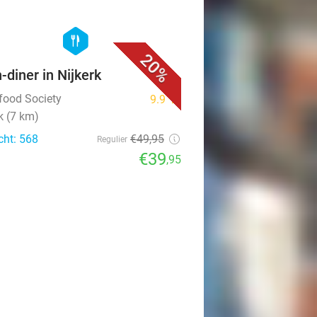
favorite_border
hexagon
food
20%
n-diner in Nijkerk
tfood Society
9.9
star
k (7 km)
cht: 568
€49
,95
Regulier
€39
,95