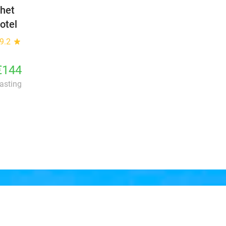
 het
otel
9.2
star
€144
lasting