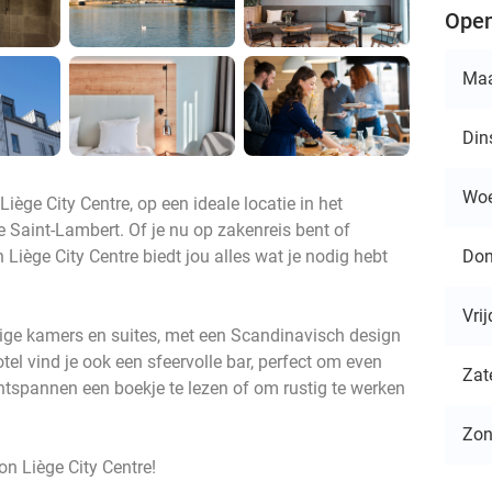
Open
Ma
Din
Wo
ège City Centre, op een ideale locatie in het
e Saint-Lambert. Of je nu op zakenreis bent of
Don
Liège City Centre biedt jou alles wat je nodig hebt
Vri
tige kamers en suites, met een Scandinavisch design
tel vind je ook een sfeervolle bar, perfect om even
Zat
 ontspannen een boekje te lezen of om rustig te werken
Zo
n Liège City Centre!