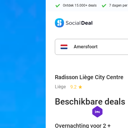
Ontdek 15.000+ deals
7 dagen per
Amersfoort
Radisson Liège City Centre
Liège
9.2
star
Beschikbare deals
hexagon
hotel
Overnachting voor 2 +