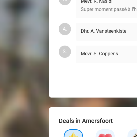
Mevr. R. Kasidi
Super moment passé à l'hôt
A.
Dhr. A. Vansteenkiste
S.
Mevr. S. Coppens
Deals in Amersfoort