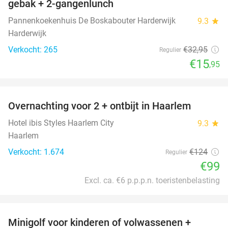
gebak + 2-gangenlunch
Pannenkoekenhuis De Boskabouter Harderwijk
9.3
star
Harderwijk
Verkocht: 265
€32
,95
Regulier
€15
,95
favorite_border
Overnachting voor 2 + ontbijt in Haarlem
20%
Hotel ibis Styles Haarlem City
9.3
star
Haarlem
Verkocht: 1.674
€124
Regulier
€99
Excl. ca. €6 p.p.p.n. toeristenbelasting
favorite_border
Minigolf voor kinderen of volwassenen +
39%