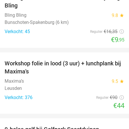
Bling
Bling Bling
9.8
star
Bunschoten-Spakenburg (6 km)
Verkocht: 45
€16
,35
Regulier
€9
,95
favorite_border
Workshop folie in lood (3 uur) + lunchplank bij
51%
Maxima's
Maxima’s
9.5
star
Leusden
Verkocht: 376
€90
Regulier
€44
favorite_border