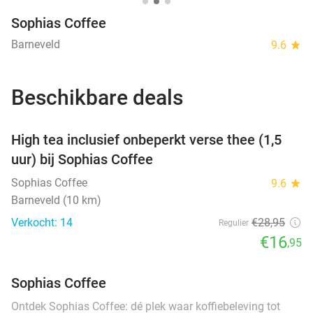
Sophias Coffee
Barneveld
9.6
star
Beschikbare deals
favorite_border
High tea inclusief onbeperkt verse thee (1,5
uur) bij Sophias Coffee
Sophias Coffee
9.6
star
Barneveld (10 km)
Verkocht: 14
€28
,95
Regulier
€16
,95
Sophias Coffee
Ontdek Sophias Coffee: dé plek waar koffiebeleving tot