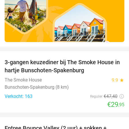
favorite_border
3-gangen keuzediner bij The Smoke House in
37%
hartje Bunschoten-Spakenburg
The Smoke House
9.9
star
Bunschoten-Spakenburg (8 km)
Verkocht: 163
€47
,40
Regulier
€29
,95
favorite_border
Entree Bounce Valley (2 uur) + sokken +