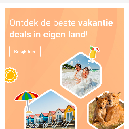
Ontdek de beste
vakantie
deals in eigen land
!
Bekijk hier