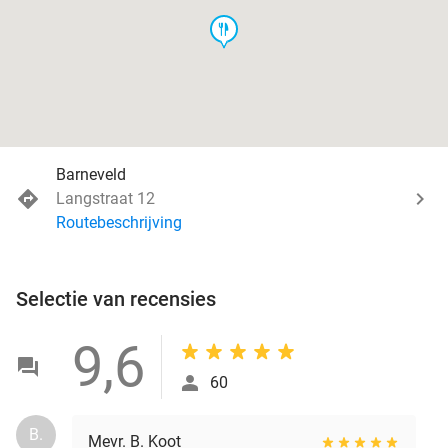
food
Barneveld
Langstraat 12
Routebeschrijving
Selectie van recensies
9,6
60
B.
Mevr. B. Koot