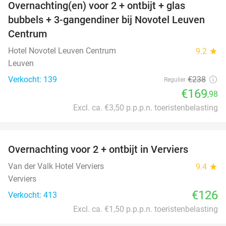
Overnachting(en) voor 2 + ontbijt + glas
29%
bubbels + 3-gangendiner bij Novotel Leuven
Centrum
Hotel Novotel Leuven Centrum
9.2
star
Leuven
Verkocht: 139
€238
Regulier
€169
,98
Excl. ca. €3,50 p.p.p.n. toeristenbelasting
favorite_border
Overnachting voor 2 + ontbijt in Verviers
Van der Valk Hotel Verviers
9.4
star
Verviers
€126
Verkocht: 413
Excl. ca. €1,50 p.p.p.n. toeristenbelasting