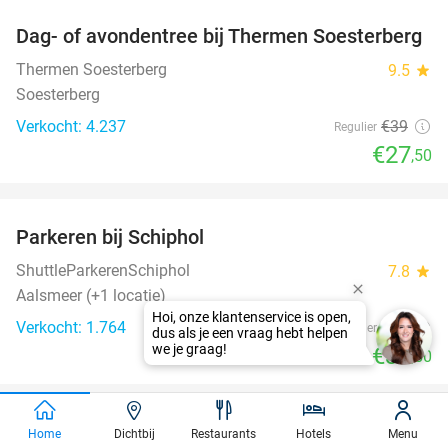
Dag- of avondentree bij Thermen Soesterberg
29%
Thermen Soesterberg
9.5
star
Soesterberg
Verkocht: 4.237
€39
Regulier
€27
,50
favorite_border
Parkeren bij Schiphol
36%
ShuttleParkerenSchiphol
7.8
star
Aalsmeer (+1 locatie)
Verkocht: 1.764
€54
Regulier
€34
,50
favorite_border
Kibbeling of lekkerbek met patat + drankje
Home
Dichtbij
Restaurants
Hotels
Menu
30%