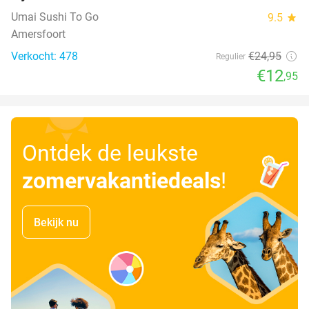
Umai Sushi To Go
9.5
star
Amersfoort
Verkocht: 478
€24
,95
Regulier
€12
,95
Ontdek de leukste
zomervakantiedeals
!
Bekijk nu