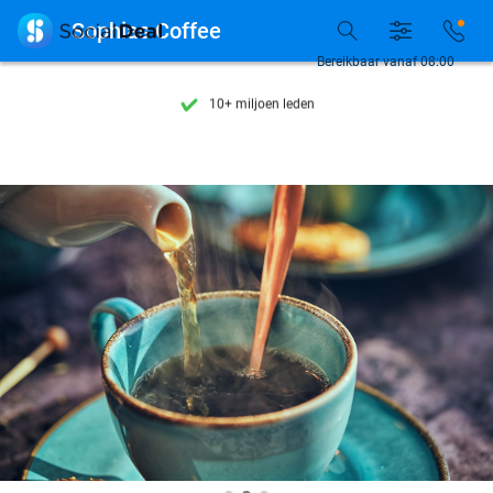
Ontdek 15.000+ deals

Sophias Coffee
7 dagen per week beschikbaar
Bereikbaar vanaf 08:00
10+ miljoen leden
9,4
op basis van
206.257 reviews
Ontdek 15.000+ deals
7 dagen per week beschikbaar
10+ miljoen leden