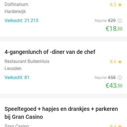
Dolfinarium
8.5
star
Harderwijk
Verkocht: 21.215
€29
Regulier
€18
,50
favorite_border
4-gangenlunch of -diner van de chef
25%
Restaurant BuitenHuis
8.6
star
Leusden
Verkocht: 81
€58
Regulier
€43
,50
favorite_border
Speeltegoed + hapjes en drankjes + parkeren
50%
bij Gran Casino
Gran Casino
9.4
star