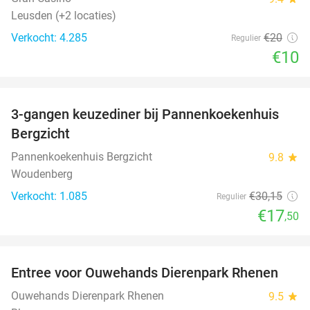
Leusden (+2 locaties)
Verkocht: 4.285
€20
Regulier
€10
favorite_border
3-gangen keuzediner bij Pannenkoekenhuis
42%
Bergzicht
Pannenkoekenhuis Bergzicht
9.8
star
Woudenberg
Verkocht: 1.085
€30
,15
Regulier
€17
,50
favorite_border
Entree voor Ouwehands Dierenpark Rhenen
19%
Ouwehands Dierenpark Rhenen
9.5
star