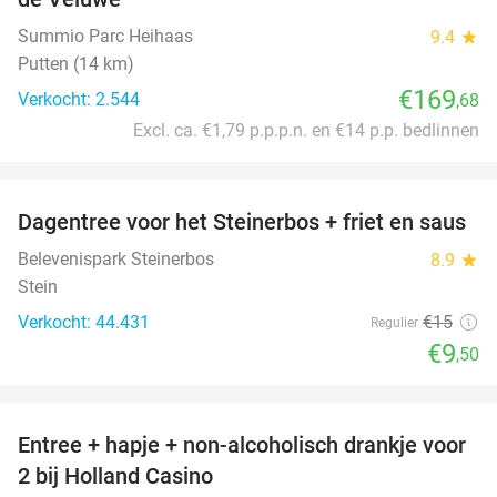
Summio Parc Heihaas
9.4
star
Putten (14 km)
€169
Verkocht: 2.544
,68
Excl. ca. €1,79 p.p.p.n. en €14 p.p. bedlinnen
favorite_border
Dagentree voor het Steinerbos + friet en saus
37%
Belevenispark Steinerbos
8.9
star
Stein
Verkocht: 44.431
€15
Regulier
€9
,50
favorite_border
Entree + hapje + non-alcoholisch drankje voor
52%
2 bij Holland Casino