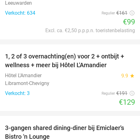
Leeuwarden
Verkocht: 634
€161
Regulier
€99
Excl. ca. €2,50 p.p.p.n. toeristenbelasting
favorite_border
1, 2 of 3 overnachting(en) voor 2 + ontbijt +
32%
NEW
wellness + meer bij Hôtel L'Amandier
TODAY
Hôtel L'Amandier
9.9
star
Libramont-Chevigny
Verkocht: 3
€191
Regulier
€129
favorite_border
3-gangen shared dining-diner bij Emiclaer's
48%
Bistro 'n Lounge