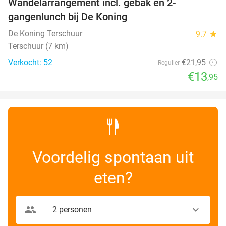
Wandelarrangement incl. gebak en 2-
36%
gangenlunch bij De Koning
De Koning Terschuur
9.7
star
Terschuur (7 km)
Verkocht: 52
€21
,95
Regulier
€13
,95
Voordelig spontaan uit
eten?