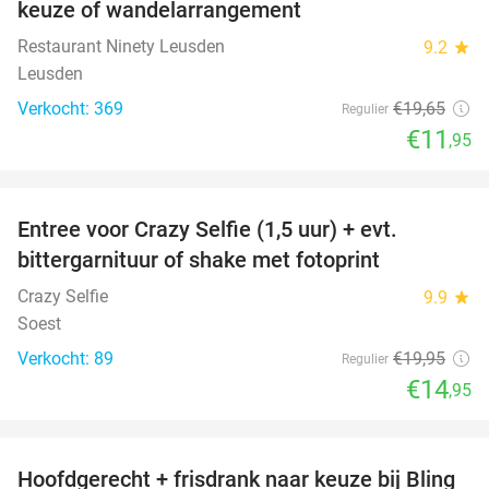
keuze of wandelarrangement
Restaurant Ninety Leusden
9.2
star
Leusden
Verkocht: 369
€19
,65
Regulier
€11
,95
favorite_border
Entree voor Crazy Selfie (1,5 uur) + evt.
25%
bittergarnituur of shake met fotoprint
Crazy Selfie
9.9
star
Soest
Verkocht: 89
€19
,95
Regulier
€14
,95
favorite_border
Hoofdgerecht + frisdrank naar keuze bij Bling
39%