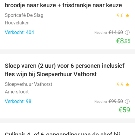
broodje naar keuze + frisdrankje naar keuze
Sportcafé De Slag
9.6
star
Hoevelaken
Verkocht: 404
€14
,60
Regulier
€8
,95
favorite_border
Sloep varen (2 uur) voor 6 personen inclusief
41%
fles wijn bij Sloepverhuur Vathorst
Sloepverhuur Vathorst
9.9
star
Amersfoort
Verkocht: 98
€99
,50
Regulier
€59
favorite_border
Culinair 4- of 6-gangendiner van de chef bij