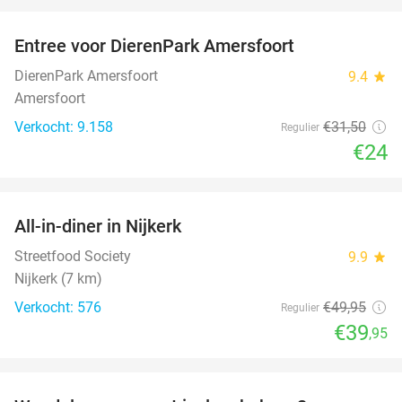
favorite_border
Entree voor DierenPark Amersfoort
24%
DierenPark Amersfoort
9.4
star
Amersfoort
Verkocht: 9.158
€31
,50
Regulier
€24
favorite_border
All-in-diner in Nijkerk
20%
Streetfood Society
9.9
star
Nijkerk (7 km)
Verkocht: 576
€49
,95
Regulier
€39
,95
favorite_border