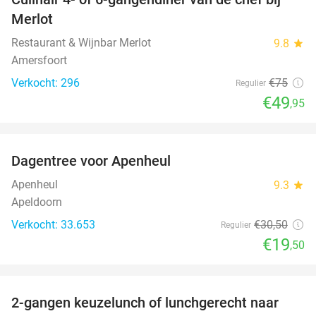
33%
Merlot
Restaurant & Wijnbar Merlot
9.8
star
Amersfoort
Verkocht: 296
€75
Regulier
€49
,95
favorite_border
Dagentree voor Apenheul
36%
Apenheul
9.3
star
Apeldoorn
Verkocht: 33.653
€30
,50
Regulier
€19
,50
favorite_border
2-gangen keuzelunch of lunchgerecht naar
39%