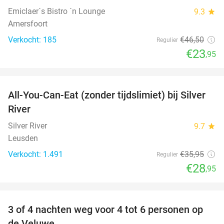
Emiclaer´s Bistro ´n Lounge
9.3
star
Amersfoort
Verkocht: 185
€46
,50
Regulier
€23
,95
favorite_border
All-You-Can-Eat (zonder tijdslimiet) bij Silver
19%
River
Silver River
9.7
star
Leusden
Verkocht: 1.491
€35
,95
Regulier
€28
,95
favorite_border
3 of 4 nachten weg voor 4 tot 6 personen op
de Veluwe