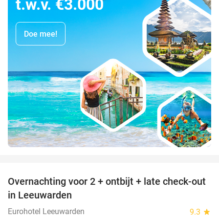
t.w.v. €3.000
Doe mee!
favorite_border
Overnachting voor 2 + ontbijt + late check-out
39%
in Leeuwarden
Eurohotel Leeuwarden
9.3
star