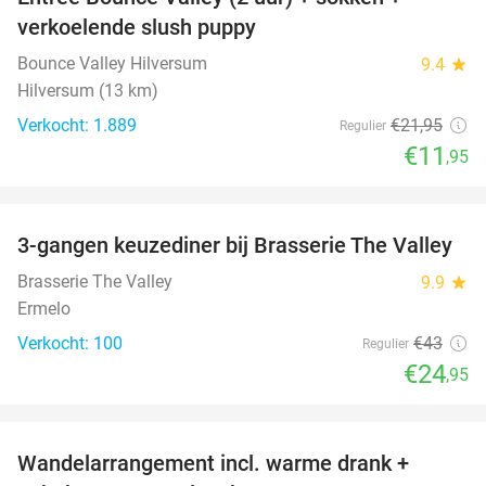
46%
verkoelende slush puppy
Bounce Valley Hilversum
9.4
star
Hilversum (13 km)
Verkocht: 1.889
€21
,95
Regulier
€11
,95
favorite_border
3-gangen keuzediner bij Brasserie The Valley
42%
Brasserie The Valley
9.9
star
Ermelo
Verkocht: 100
€43
Regulier
€24
,95
favorite_border
Wandelarrangement incl. warme drank +
52%