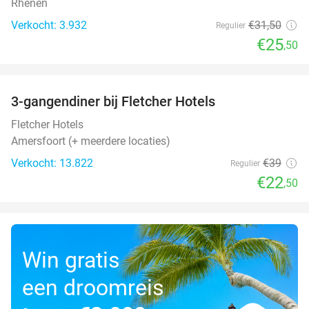
Rhenen
Verkocht: 3.932
€31
,50
Regulier
€25
,50
favorite_border
3-gangendiner bij Fletcher Hotels
42%
Fletcher Hotels
Amersfoort (+ meerdere locaties)
Verkocht: 13.822
€39
Regulier
€22
,50
Win gratis
een droomreis