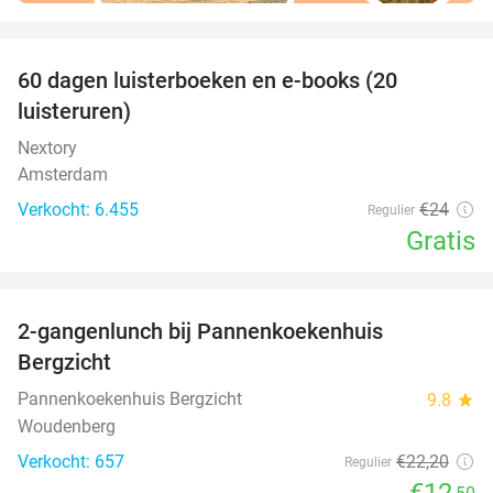
favorite_border
100%
60 dagen luisterboeken en e-books (20
luisteruren)
Nextory
Amsterdam
Verkocht: 6.455
€24
Regulier
Gratis
favorite_border
2-gangenlunch bij Pannenkoekenhuis
44%
Bergzicht
Pannenkoekenhuis Bergzicht
9.8
star
Woudenberg
Verkocht: 657
€22
,20
Regulier
€12