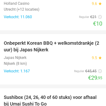
Holland Casino
9.6
star
Utrecht (+12 locaties)
Verkocht: 11.060
€21
Regulier
€10
favorite_border
Onbeperkt Korean BBQ + welkomstdrankje (2
34%
uur) bij Japas Nijkerk
Japas Nijkerk
9.5
star
Nijkerk (8 km)
Verkocht: 1.167
€45
,45
Regulier
€29
,95
favorite_border
Sushibox (24, 26, 40 of 60 stuks) voor afhaal
48%
bij Umai Sushi To Go