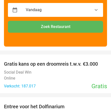
Zoek Restaurant
favorite_border
Gratis kans op een droomreis t.w.v. €3.000
Social Deal Win
Online
Gratis
Verkocht: 187.017
favorite_border
Entree voor het Dolfinarium
36%