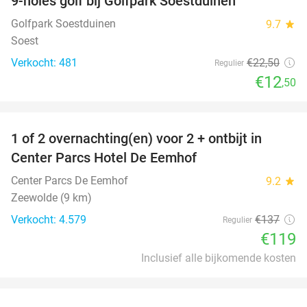
9-holes golf bij Golfpark Soestduinen
44%
Golfpark Soestduinen
9.7
star
Soest
Verkocht: 481
€22
,50
Regulier
€12
,50
favorite_border
1 of 2 overnachting(en) voor 2 + ontbijt in
13%
Center Parcs Hotel De Eemhof
Center Parcs De Eemhof
9.2
star
Zeewolde (9 km)
Verkocht: 4.579
€137
Regulier
€119
Inclusief alle bijkomende kosten
favorite_border