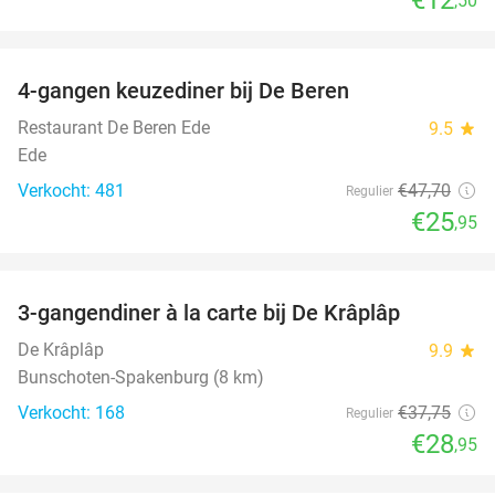
,50
favorite_border
4-gangen keuzediner bij De Beren
46%
Restaurant De Beren Ede
9.5
star
Ede
Verkocht: 481
€47
,70
Regulier
€25
,95
favorite_border
3-gangendiner à la carte bij De Krâplâp
23%
De Krâplâp
9.9
star
Bunschoten-Spakenburg (8 km)
Verkocht: 168
€37
,75
Regulier
€28
,95
favorite_border