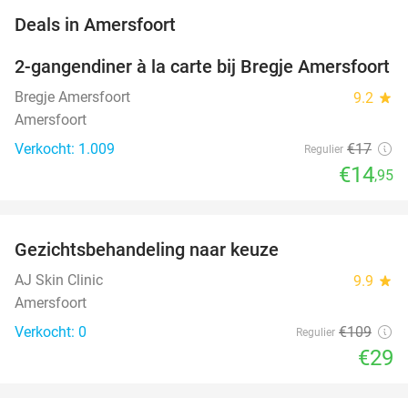
favorite_border
Deals in Amersfoort
2-gangendiner à la carte bij Bregje Amersfoort
12%
Bregje Amersfoort
9.2
star
Amersfoort
Verkocht: 1.009
€17
Regulier
€14
,95
favorite_border
Gezichtsbehandeling naar keuze
73%
NEW
TODAY
AJ Skin Clinic
9.9
star
Amersfoort
Verkocht: 0
€109
Regulier
€29