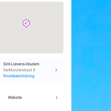
wellness
Sint-Lievens-Houtem
Kerkkouterstraat 8
Routebeschrijving
keyboard_arrow_right
Website