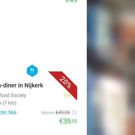
€49
favorite_border
hexagon
food
20%
n-diner in Nijkerk
tfood Society
9.9
star
k (7 km)
cht: 566
€49
,95
Regulier
€39
,95