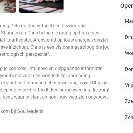
Open
Ma
engt? Breng dan virtueel een bezoek aan
 Shannon en Chris helpen je graag op hun eigen
Din
ief kaartlegster. Afgestemd op jouw energie voorziet
eve inzichten. Chris is een visionair astroloog die jou
Wo
strologisch perspectief.
g je concrete, intuïtieve en diepgaande informatie
Don
jvoorbeeld voor een wonderlijke jaarreading.
klaar heeft staan in het nieuwe jaar, terwijl Chris in
Vri
dieper perspectief biedt. Een samenwerking die zorgt
ij bent, waar je staat en hoe jouw weg zich ontvouwt.
Zat
elkom bij Soulreaders!
Zo