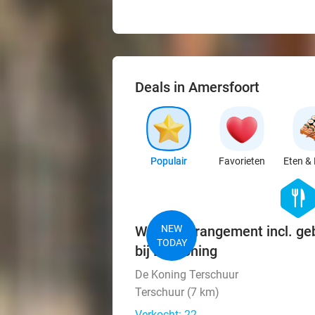
Deals in Amersfoort
Populair
Favorieten
Eten & 
hexago
food
Wandelarrangement incl. ge
NEW
TODAY
bij De Koning
De Koning Terschuur
Terschuur (7 km)
Verkocht: 22