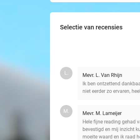
Selectie van recensies
L.
Mevr. L. Van Rhijn
Ik ben ontzettend dankbaa
niet eerder zo ervaren, he
M.
Mevr. M. Lameijer
Hele fijne reading gehad va
bevestigd en mij inzicht k
moeite waard en ik raad h