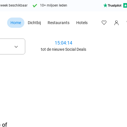
 week beschikbaar
10+ miljoen leden
Home
Dichtbij
Restaurants
Hotels
15:04:12
keyboard_arrow_down
tot de nieuwe Social Deals
favorite_border
 of