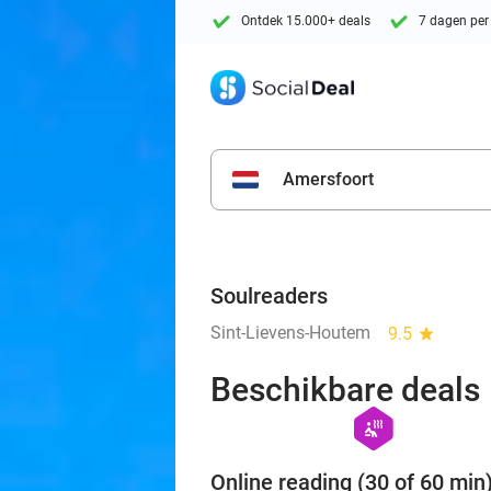
Ontdek 15.000+ deals
7 dagen per
Amersfoort
Soulreaders
Sint-Lievens-Houtem
9.5
star
Beschikbare deals
hexagon
wellness
Online reading (30 of 60 min)