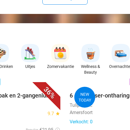
Drinken
Uitjes
Zomervakantie
Wellness &
Overnacht
Beauty
favorite_border
n
36%
bak en 2-gangenlunch
6 diode laser-ontharin
NEW
TODAY
Tulip Clinic
Amersfoort
9.7
star
Verkocht: 0
€21
,95