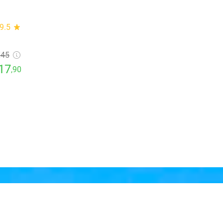
9.5
star
€45
17
,90