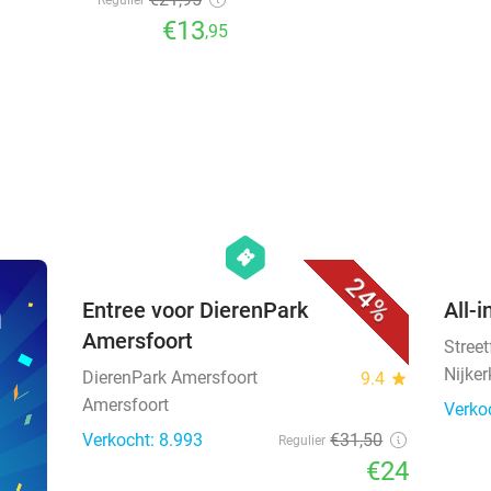
Regulier
€13
,95
favorite_border
hexagon
events
24%
n
Entree voor DierenPark
All-i
Amersfoort
Stree
Nijker
DierenPark Amersfoort
9.4
star
Amersfoort
Verko
Verkocht: 8.993
€31
,50
Regulier
€24