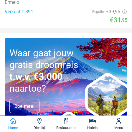
Ermelo
Verkocht: 891
€39
,95
Regulier
€31
,95
Waar gaat jouw
gratis droomreis
t.w.v. €3.000
naartoe?
Doe mee!
Home
Dichtbij
Restaurants
Hotels
Menu