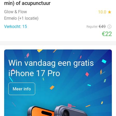
min) of acupunctuur
TODAY
Glow & Flow
10.0
star
Ermelo (+1 locatie)
Verkocht: 15
€49
Regulier
€22
Win vandaag een gratis
iPhone 17 Pro
Meer info