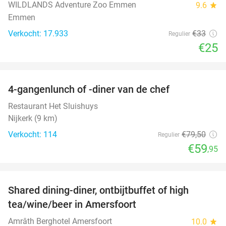
WILDLANDS Adventure Zoo Emmen
9.6
star
Emmen
Verkocht: 17.933
€33
Regulier
€25
favorite_border
4-gangenlunch of -diner van de chef
25%
Restaurant Het Sluishuys
Nijkerk (9 km)
Verkocht: 114
€79
,50
Regulier
€59
,95
favorite_border
Shared dining-diner, ontbijtbuffet of high
34%
tea/wine/beer in Amersfoort
Amrâth Berghotel Amersfoort
10.0
star