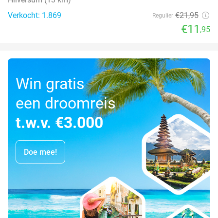
Verkocht: 1.869
€21
,95
Regulier
€11
,95
Win gratis
een droomreis
t.w.v. €3.000
Doe mee!