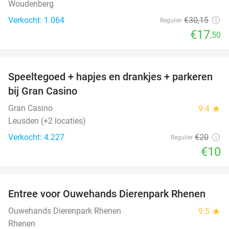
Woudenberg
Verkocht: 1.064
€30
,15
Regulier
€17
,50
favorite_border
Speeltegoed + hapjes en drankjes + parkeren
50%
bij Gran Casino
Gran Casino
9.4
star
Leusden (+2 locaties)
Verkocht: 4.227
€20
Regulier
€10
favorite_border
Entree voor Ouwehands Dierenpark Rhenen
19%
Ouwehands Dierenpark Rhenen
9.5
star
Rhenen