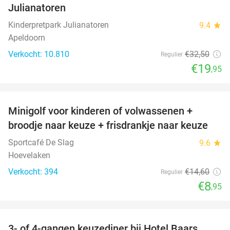
Julianatoren
Kinderpretpark Julianatoren
9.4
star
Apeldoorn
Verkocht: 10.810
€32
,50
Regulier
€19
,95
favorite_border
Minigolf voor kinderen of volwassenen +
39%
broodje naar keuze + frisdrankje naar keuze
Sportcafé De Slag
9.6
star
Hoevelaken
Verkocht: 394
€14
,60
Regulier
€8
,95
favorite_border
3- of 4-gangen keuzediner bij Hotel Baars