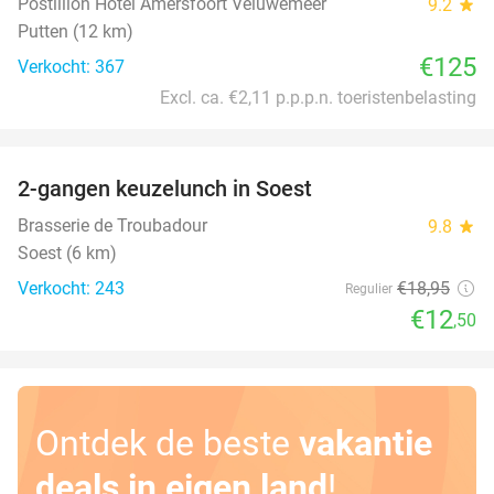
Postillion Hotel Amersfoort Veluwemeer
9.2
star
Putten (12 km)
€125
Verkocht: 367
Excl. ca. €2,11 p.p.p.n. toeristenbelasting
favorite_border
2-gangen keuzelunch in Soest
34%
Brasserie de Troubadour
9.8
star
Soest (6 km)
Verkocht: 243
€18
,95
Regulier
€12
,50
Ontdek de beste
vakantie
deals in eigen land
!