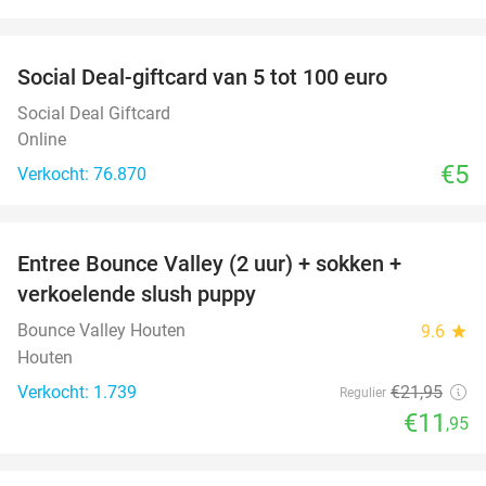
favorite_border
Social Deal-giftcard van 5 tot 100 euro
Social Deal Giftcard
Online
€5
Verkocht: 76.870
favorite_border
Entree Bounce Valley (2 uur) + sokken +
46%
verkoelende slush puppy
Bounce Valley Houten
9.6
star
Houten
Verkocht: 1.739
€21
,95
Regulier
€11
,95
favorite_border