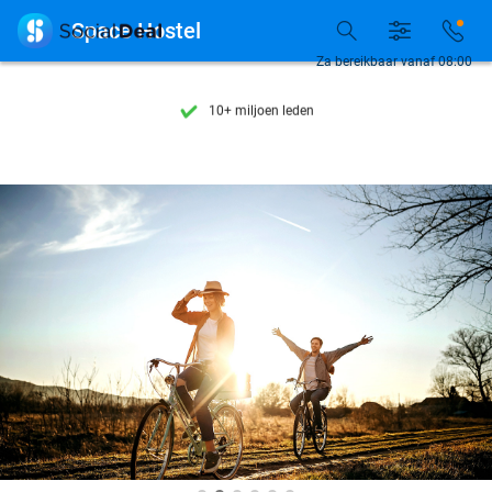
Ontdek 15.000+ deals

Space Hostel
7 dagen per week beschikbaar
Za bereikbaar vanaf 08:00
10+ miljoen leden
9,4
op basis van
206.108 reviews
Ontdek 15.000+ deals
7 dagen per week beschikbaar
10+ miljoen leden