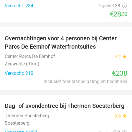
Verkocht: 284
€38
Regulier
€28
,50
favorite_border
Overnachtingen voor 4 personen bij Center
Parcs De Eemhof Waterfrontsuites
Center Parcs De Eemhof
9.2
star
Zeewolde (9 km)
€238
Verkocht: 210
Inclusief toeristenbelasting en bedlinnen
favorite_border
Dag- of avondentree bij Thermen Soesterberg
29%
Thermen Soesterberg
9.5
star
Soesterberg