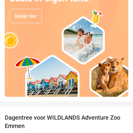
Bekijk hier
favorite_border
Dagentree voor WILDLANDS Adventure Zoo
24%
Emmen