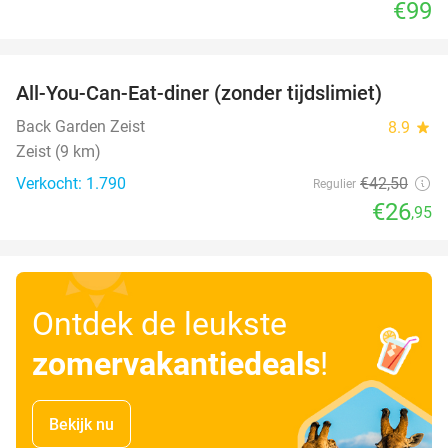
€99
favorite_border
All-You-Can-Eat-diner (zonder tijdslimiet)
37%
Back Garden Zeist
8.9
star
Zeist (9 km)
Verkocht: 1.790
€42
,50
Regulier
€26
,95
Ontdek de leukste
zomervakantiedeals
!
Bekijk nu