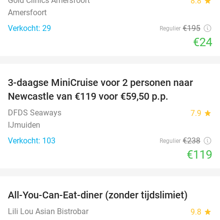
Gold Clinics Amersfoort
8.8
star
Amersfoort
Verkocht: 29
€195
Regulier
€24
favorite_border
3-daagse MiniCruise voor 2 personen naar
50%
Newcastle van €119 voor €59,50 p.p.
DFDS Seaways
7.9
star
IJmuiden
Verkocht: 103
€238
Regulier
€119
favorite_border
All-You-Can-Eat-diner (zonder tijdslimiet)
20%
Lili Lou Asian Bistrobar
9.8
star