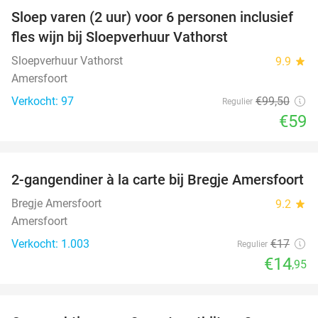
Sloep varen (2 uur) voor 6 personen inclusief
41%
fles wijn bij Sloepverhuur Vathorst
Sloepverhuur Vathorst
9.9
star
Amersfoort
Verkocht: 97
€99
,50
Regulier
€59
favorite_border
2-gangendiner à la carte bij Bregje Amersfoort
12%
Bregje Amersfoort
9.2
star
Amersfoort
Verkocht: 1.003
€17
Regulier
€14
,95
favorite_border