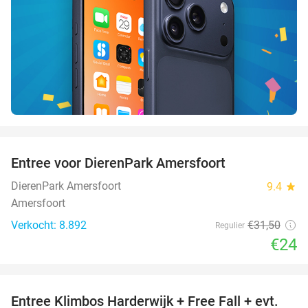
favorite_border
Entree voor DierenPark Amersfoort
24%
DierenPark Amersfoort
9.4
star
Amersfoort
Verkocht: 8.892
€31
,50
Regulier
€24
favorite_border
Entree Klimbos Harderwijk + Free Fall + evt.
30%