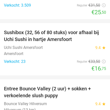
Verkocht: 3.509
€31
,50
Regulier
€25
,50
favorite_border
Sushibox (32, 56 of 80 stuks) voor afhaal bij
50%
Uchi Sushi in hartje Amersfoort
Uchi Sushi Amersfoort
9.4
star
Amersfoort
Verkocht: 23
€33
,50
Regulier
€16
,75
favorite_border
Entree Bounce Valley (2 uur) + sokken +
46%
verkoelende slush puppy
Bounce Valley Hilversum
9.4
star
Hilversum (13 km)