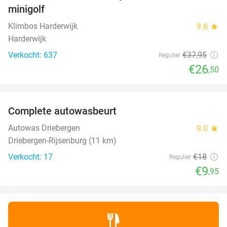
minigolf
Klimbos Harderwijk
9.8
star
Harderwijk
Verkocht: 637
€37
,95
Regulier
€26
,50
favorite_border
Complete autowasbeurt
45%
NEW
TODAY
Autowas Driebergen
9.0
star
Driebergen-Rijsenburg (11 km)
Verkocht: 17
€18
Regulier
€9
,95