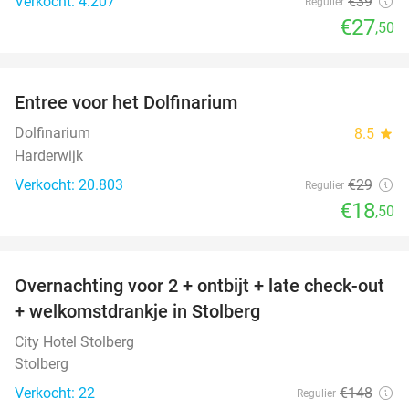
Verkocht: 4.207
€39
Regulier
€27
,50
favorite_border
Entree voor het Dolfinarium
36%
Dolfinarium
8.5
star
Harderwijk
Verkocht: 20.803
€29
Regulier
€18
,50
favorite_border
Overnachting voor 2 + ontbijt + late check-out
33%
+ welkomstdrankje in Stolberg
City Hotel Stolberg
Stolberg
Verkocht: 22
€148
Regulier