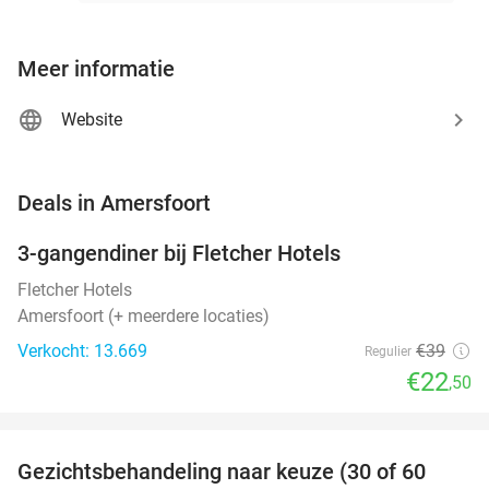
Meer informatie
Website
favorite_border
Deals in Amersfoort
3-gangendiner bij Fletcher Hotels
42%
Fletcher Hotels
Amersfoort (+ meerdere locaties)
Verkocht: 13.669
€39
Regulier
€22
,50
favorite_border
Gezichtsbehandeling naar keuze (30 of 60
55%
NEW