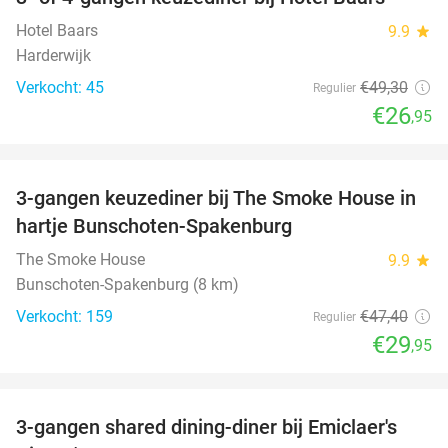
45%
Hotel Baars
9.9
star
Harderwijk
Verkocht: 45
€49
,30
Regulier
€26
,95
favorite_border
3-gangen keuzediner bij The Smoke House in
37%
hartje Bunschoten-Spakenburg
The Smoke House
9.9
star
Bunschoten-Spakenburg (8 km)
Verkocht: 159
€47
,40
Regulier
€29
,95
favorite_border
3-gangen shared dining-diner bij Emiclaer's
48%