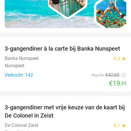
favorite_border
3-gangendiner à la carte bij Banka Nunspeet
53%
Banka Nunspeet
9.3
star
Nunspeet
Verkocht: 142
€42
,60
Regulier
€19
,95
favorite_border
3-gangendiner met vrije keuze van de kaart bij
33%
De Colonel in Zeist
De Colonel Zeist
9.1
star