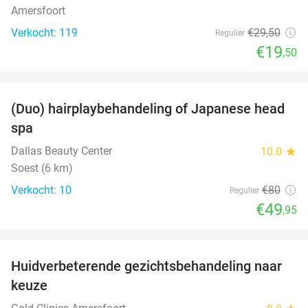
Amersfoort
Verkocht: 119
€29
,50
Regulier
€19
,50
favorite_border
(Duo) hairplaybehandeling of Japanese head
38%
spa
Dallas Beauty Center
10.0
star
Soest (6 km)
Verkocht: 10
€80
Regulier
€49
,95
favorite_border
Huidverbeterende gezichtsbehandeling naar
88%
keuze