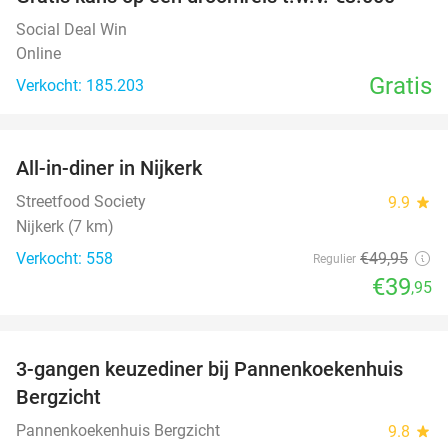
Social Deal Win
Online
Gratis
Verkocht: 185.203
favorite_border
All-in-diner in Nijkerk
20%
Streetfood Society
9.9
star
Nijkerk (7 km)
Verkocht: 558
€49
,95
Regulier
€39
,95
favorite_border
3-gangen keuzediner bij Pannenkoekenhuis
42%
Bergzicht
Pannenkoekenhuis Bergzicht
9.8
star