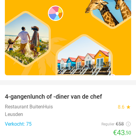
favorite_border
4-gangenlunch of -diner van de chef
25%
Restaurant BuitenHuis
8.6
star
Leusden
Verkocht: 75
€58
Regulier
€43
,50