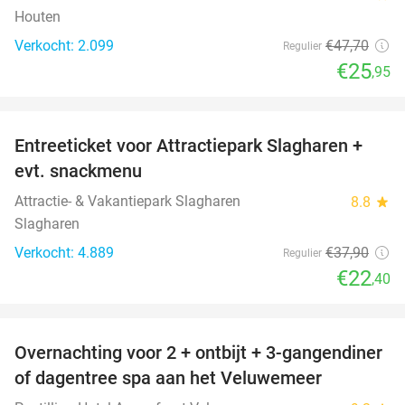
Houten
Verkocht: 2.099
€47
,70
Regulier
€25
,95
favorite_border
Entreeticket voor Attractiepark Slagharen +
41%
evt. snackmenu
Attractie- & Vakantiepark Slagharen
8.8
star
Slagharen
Verkocht: 4.889
€37
,90
Regulier
€22
,40
favorite_border
Overnachting voor 2 + ontbijt + 3-gangendiner
of dagentree spa aan het Veluwemeer