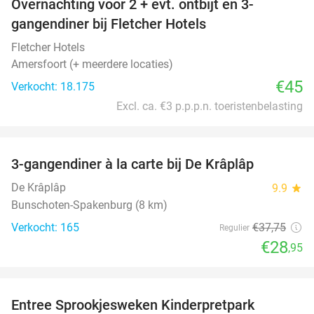
Overnachting voor 2 + evt. ontbijt en 3-
gangendiner bij Fletcher Hotels
Fletcher Hotels
Amersfoort (+ meerdere locaties)
€45
Verkocht: 18.175
Excl. ca. €3 p.p.p.n. toeristenbelasting
favorite_border
3-gangendiner à la carte bij De Krâplâp
23%
De Krâplâp
9.9
star
Bunschoten-Spakenburg (8 km)
Verkocht: 165
€37
,75
Regulier
€28
,95
favorite_border
Entree Sprookjesweken Kinderpretpark
39%