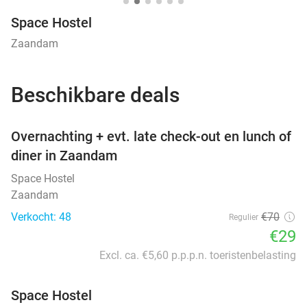
Space Hostel
Zaandam
Beschikbare deals
favorite_border
Overnachting + evt. late check-out en lunch of
diner in Zaandam
Space Hostel
Zaandam
Verkocht: 48
€70
Regulier
€29
Excl. ca. €5,60 p.p.p.n. toeristenbelasting
Space Hostel