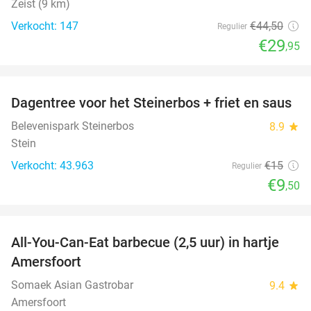
Zeist (9 km)
Verkocht: 147
€44
,50
Regulier
€29
,95
favorite_border
Dagentree voor het Steinerbos + friet en saus
37%
Belevenispark Steinerbos
8.9
star
Stein
Verkocht: 43.963
€15
Regulier
€9
,50
favorite_border
All-You-Can-Eat barbecue (2,5 uur) in hartje
25%
Amersfoort
Somaek Asian Gastrobar
9.4
star
Amersfoort