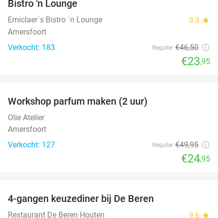
Bistro 'n Lounge
Emiclaer´s Bistro ´n Lounge
9.3
star
Amersfoort
Verkocht: 183
€46
,50
Regulier
€23
,95
favorite_border
Workshop parfum maken (2 uur)
50%
Olie Atelier
Amersfoort
Verkocht: 127
€49
,95
Regulier
€24
,95
favorite_border
4-gangen keuzediner bij De Beren
46%
Restaurant De Beren Houten
9.6
star