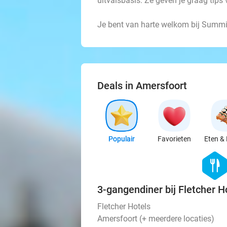
uitvalsbasis. Ze geven je graag tips 
Je bent van harte welkom bij Summi
Deals in Amersfoort
Populair
Favorieten
Eten & 
hexago
food
3-gangendiner bij Fletcher H
Fletcher Hotels
Amersfoort (+ meerdere locaties)