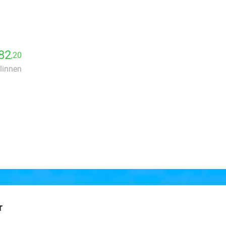
82
,20
dlinnen
r