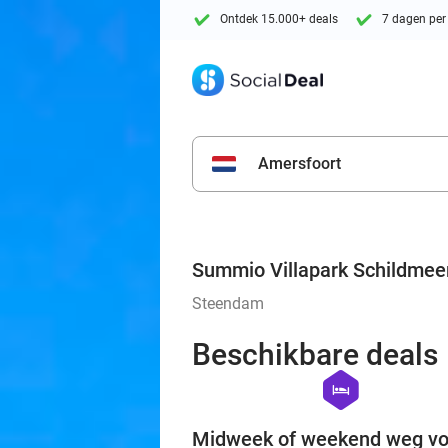
Ontdek 15.000+ deals
7 dagen per
Amersfoort
Summio Villapark Schildmee
Steendam
Beschikbare deals
hexagon
hotel
Midweek of weekend weg vo