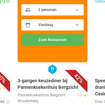
€9
Verko
,95
2 personen
Vandaag
Zoek Restaurant
favorite_border
favorite_border
hexagon
food
0%
42%
3-gangen keuzediner bij
Spee
Pannenkoekenhuis Bergzicht
dran
9.9
star
Casi
Pannenkoekenhuis Bergzicht
9.8
star
Woudenberg
Gran 
,95