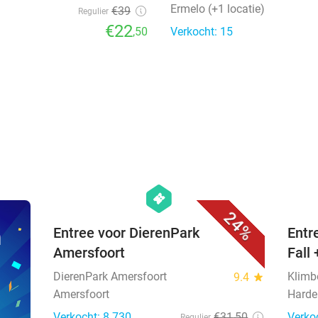
Ermelo (+1 locatie)
€39
Regulier
€22
,50
Verkocht: 15
favorite_border
hexagon
events
24%
n
Entree voor DierenPark
Entr
Amersfoort
Fall 
DierenPark Amersfoort
Klimb
9.4
star
Amersfoort
Harde
Verkocht: 8.730
€31
,50
Verko
Regulier