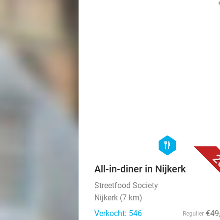
hexagon
food
2
All-in-diner in Nijkerk
Streetfood Society
Nijkerk (7 km)
Verkocht: 546
€49
Regulier