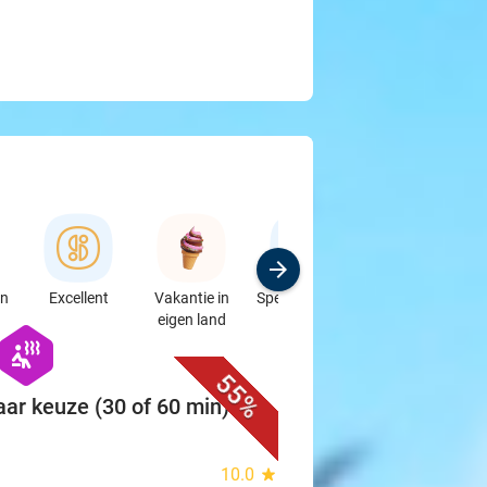
en
Excellent
Vakantie in
Speciaalzaken
Sport
eigen land
& Auto's
favorite_border
hexagon
wellness
55%
ar keuze (30 of 60 min) of
10.0
star