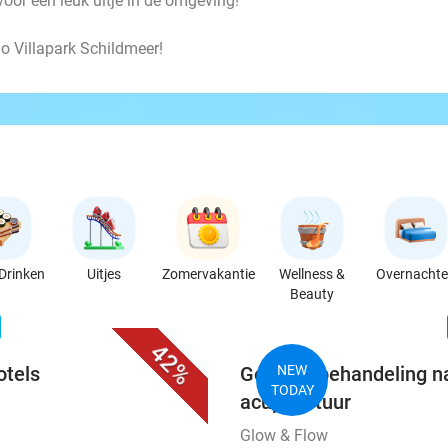
voor een leuk uitje in de omgeving!
o Villapark Schildmeer!
Drinken
Uitjes
Zomervakantie
Wellness &
Overnacht
Beauty
favorite_border
n
42%
otels
Gezichtsbehandeling na
NEW
TODAY
acupunctuur
Glow & Flow