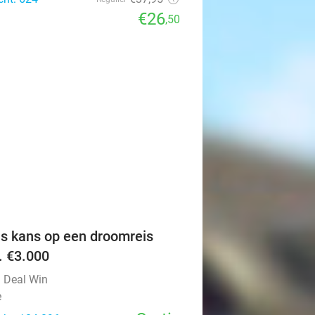
€26
,50
favorite_border
is kans op een droomreis
v. €3.000
l Deal Win
e