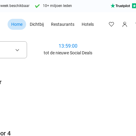
 week beschikbaar
10+ miljoen leden
Home
Dichtbij
Restaurants
Hotels
13:58:59
keyboard_arrow_down
tot de nieuwe Social Deals
r
favorite_border
or 4