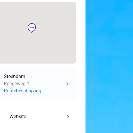
hotel
Steendam
Roegeweg 1
Routebeschrijving
keyboard_arrow_right
Website