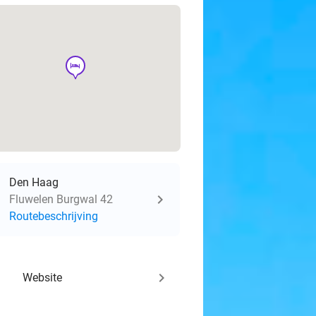
hotel
Den Haag
Fluwelen Burgwal 42
Routebeschrijving
keyboard_arrow_right
Website