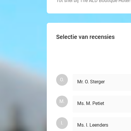
Tot snel bij The ALD Boutique Hotel!
Selectie van recensies
O.
Mr. O. Sterger
M.
Ms. M. Petiet
I.
Ms. I. Leenders