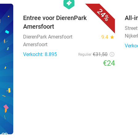
hexagon
events
24%
n
Entree voor DierenPark
All-i
Amersfoort
Stree
Nijker
DierenPark Amersfoort
9.4
star
Amersfoort
Verko
Verkocht: 8.895
€31
,50
Regulier
€24
favorite_border