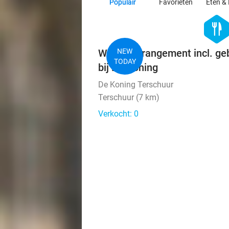
Populair
Favorieten
Eten & 
hexago
food
Wandelarrangement incl. ge
NEW
TODAY
bij De Koning
De Koning Terschuur
Terschuur (7 km)
Verkocht: 0