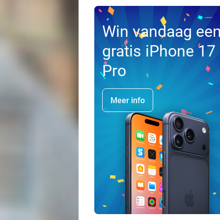
Win vandaag ee
gratis iPhone 17
Pro
Meer info