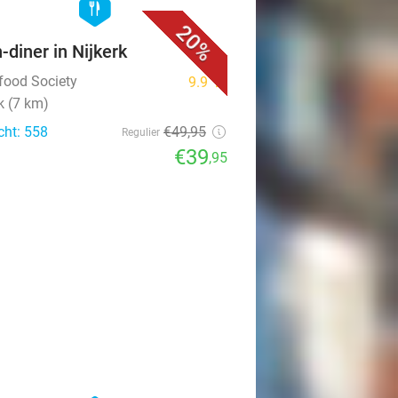
hexagon
food
20%
n-diner in Nijkerk
tfood Society
9.9
star
k (7 km)
cht: 558
€49
,95
Regulier
€39
,95
favorite_border