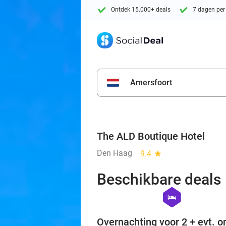
Ontdek 15.000+ deals
7 dagen per
Amersfoort
The ALD Boutique Hotel
Den Haag
9.4
star
Beschikbare deals
hexagon
hotel
Overnachting voor 2 + evt. on