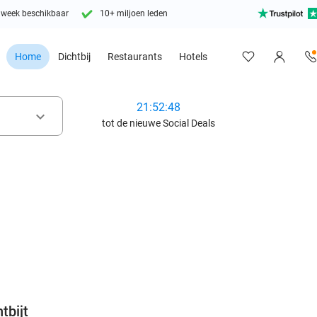
 week beschikbaar
10+ miljoen leden
Home
Dichtbij
Restaurants
Hotels
21:52:47
keyboard_arrow_down
tot de nieuwe Social Deals
favorite_border
tbijt