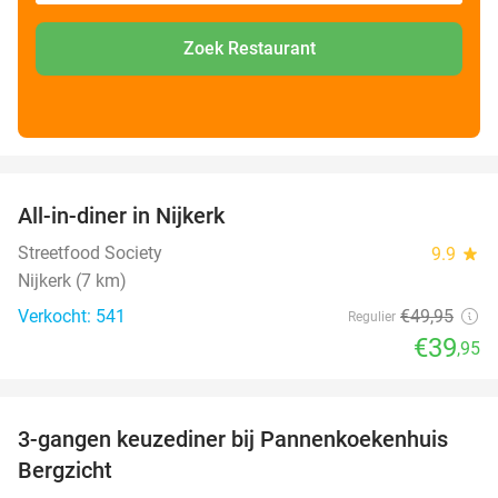
Zoek Restaurant
favorite_border
All-in-diner in Nijkerk
20%
Streetfood Society
9.9
star
Nijkerk (7 km)
Verkocht: 541
€49
,95
Regulier
€39
,95
favorite_border
3-gangen keuzediner bij Pannenkoekenhuis
42%
Bergzicht