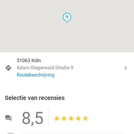
food
51063 Köln
Adam-Stegerwald-Straße 9
Routebeschrijving
Selectie van recensies
8,5