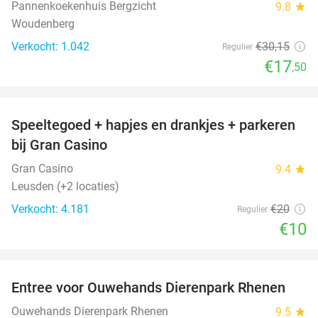
Pannenkoekenhuis Bergzicht
9.8
star
Woudenberg
Verkocht: 1.042
€30
,15
Regulier
€17
,50
favorite_border
Speeltegoed + hapjes en drankjes + parkeren
50%
bij Gran Casino
Gran Casino
9.4
star
Leusden (+2 locaties)
Verkocht: 4.181
€20
Regulier
€10
favorite_border
Entree voor Ouwehands Dierenpark Rhenen
19%
Ouwehands Dierenpark Rhenen
9.5
star