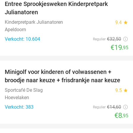
Entree Sprookjesweken Kinderpretpark
39%
Julianatoren
Kinderpretpark Julianatoren
9.4
star
Apeldoorn
Verkocht: 10.604
€32
,50
Regulier
€19
,95
favorite_border
Minigolf voor kinderen of volwassenen +
39%
broodje naar keuze + frisdrankje naar keuze
Sportcafé De Slag
9.5
star
Hoevelaken
Verkocht: 383
€14
,60
Regulier
€8
,95
favorite_border