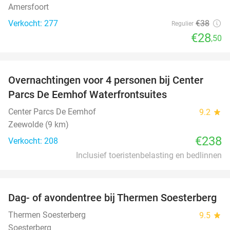
Amersfoort
Verkocht: 277
€38
Regulier
€28
,50
favorite_border
Overnachtingen voor 4 personen bij Center
Parcs De Eemhof Waterfrontsuites
Center Parcs De Eemhof
9.2
star
Zeewolde (9 km)
€238
Verkocht: 208
Inclusief toeristenbelasting en bedlinnen
favorite_border
Dag- of avondentree bij Thermen Soesterberg
29%
Thermen Soesterberg
9.5
star
Soesterberg