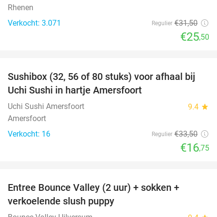
Rhenen
Verkocht: 3.071
€31
,50
Regulier
€25
,50
favorite_border
Sushibox (32, 56 of 80 stuks) voor afhaal bij
50%
Uchi Sushi in hartje Amersfoort
Uchi Sushi Amersfoort
9.4
star
Amersfoort
Verkocht: 16
€33
,50
Regulier
€16
,75
favorite_border
Entree Bounce Valley (2 uur) + sokken +
46%
verkoelende slush puppy