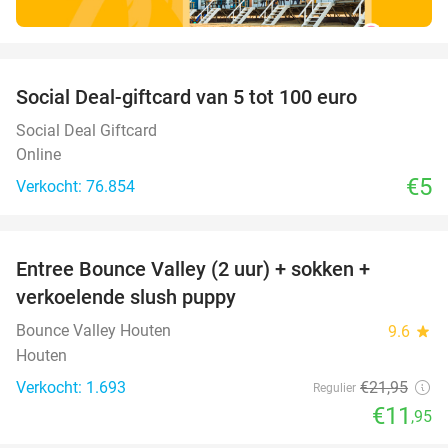
favorite_border
Social Deal-giftcard van 5 tot 100 euro
Social Deal Giftcard
Online
€5
Verkocht: 76.854
favorite_border
Entree Bounce Valley (2 uur) + sokken +
46%
verkoelende slush puppy
Bounce Valley Houten
9.6
star
Houten
Verkocht: 1.693
€21
,95
Regulier
€11
,95
favorite_border