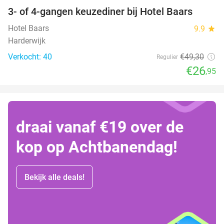
3- of 4-gangen keuzediner bij Hotel Baars
45%
Hotel Baars
9.9
star
Harderwijk
Verkocht: 40
€49
,30
Regulier
€26
,95
draai vanaf €19 over de
kop op Achtbanendag!
Bekijk alle deals!