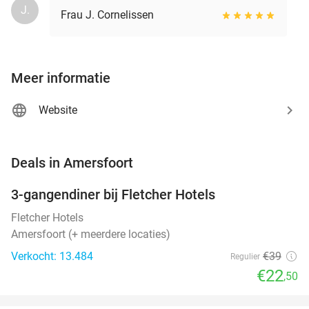
J.
Frau J. Cornelissen
Meer informatie
Website
favorite_border
Deals in Amersfoort
3-gangendiner bij Fletcher Hotels
42%
Fletcher Hotels
Amersfoort (+ meerdere locaties)
Verkocht: 13.484
€39
Regulier
€22
,50
favorite_border