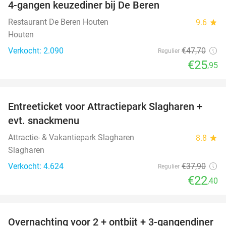
4-gangen keuzediner bij De Beren
46%
Restaurant De Beren Houten
9.6
star
Houten
Verkocht: 2.090
€47
,70
Regulier
€25
,95
favorite_border
Entreeticket voor Attractiepark Slagharen +
41%
evt. snackmenu
Attractie- & Vakantiepark Slagharen
8.8
star
Slagharen
Verkocht: 4.624
€37
,90
Regulier
€22
,40
favorite_border
Overnachting voor 2 + ontbijt + 3-gangendiner