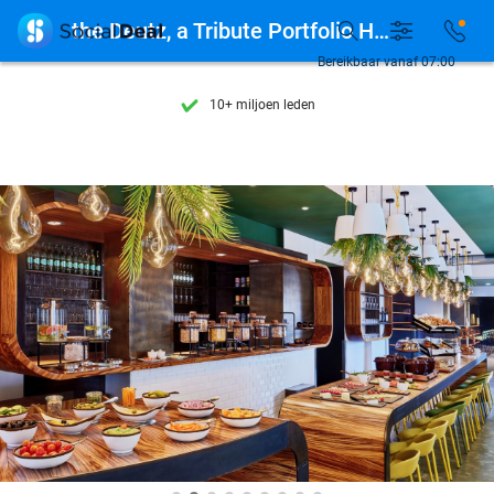
Ontdek 15.000+ deals

the Deutz, a Tribute Portfolio Hotel
7 dagen per week beschikbaar
Bereikbaar vanaf 07:00
10+ miljoen leden
9,4
op basis van
205.978 reviews
Ontdek 15.000+ deals
7 dagen per week beschikbaar
10+ miljoen leden