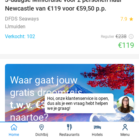
50%
Newcastle van €119 voor €59,50 p.p.
DFDS Seaways
7.9
star
IJmuiden
Verkocht: 102
€238
Regulier
€119
Waar gaat jouw
gratis droomreis
t.w.v. €3.000
naartoe?
Home
Dichtbij
Restaurants
Hotels
Menu
Doe mee!