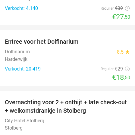
Verkocht: 4.140
€39
Regulier
€27
,50
favorite_border
Entree voor het Dolfinarium
36%
Dolfinarium
8.5
star
Harderwijk
Verkocht: 20.419
€29
Regulier
€18
,50
favorite_border
Overnachting voor 2 + ontbijt + late check-out
33%
+ welkomstdrankje in Stolberg
City Hotel Stolberg
Stolberg