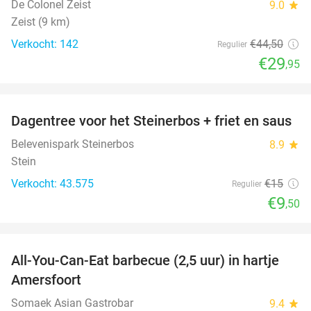
De Colonel Zeist
9.0
star
Zeist (9 km)
Verkocht: 142
€44
,50
Regulier
€29
,95
favorite_border
Dagentree voor het Steinerbos + friet en saus
37%
Belevenispark Steinerbos
8.9
star
Stein
Verkocht: 43.575
€15
Regulier
€9
,50
favorite_border
All-You-Can-Eat barbecue (2,5 uur) in hartje
25%
Amersfoort
Somaek Asian Gastrobar
9.4
star