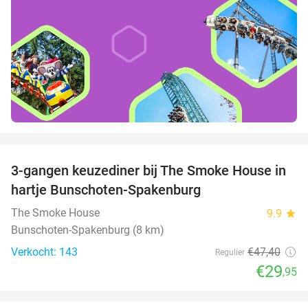
favorite_border
3-gangen keuzediner bij The Smoke House in
37%
hartje Bunschoten-Spakenburg
The Smoke House
9.9
star
Bunschoten-Spakenburg (8 km)
Verkocht: 143
€47
,40
Regulier
€29
,95
favorite_border