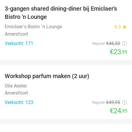
3-gangen shared dining-diner bij Emiclaer's
48%
Bistro 'n Lounge
Emiclaer´s Bistro ´n Lounge
9.3
star
Amersfoort
Verkocht: 171
€46
,50
Regulier
€23
,95
favorite_border
Workshop parfum maken (2 uur)
50%
Olie Atelier
Amersfoort
Verkocht: 123
€49
,95
Regulier
€24
,95
favorite_border