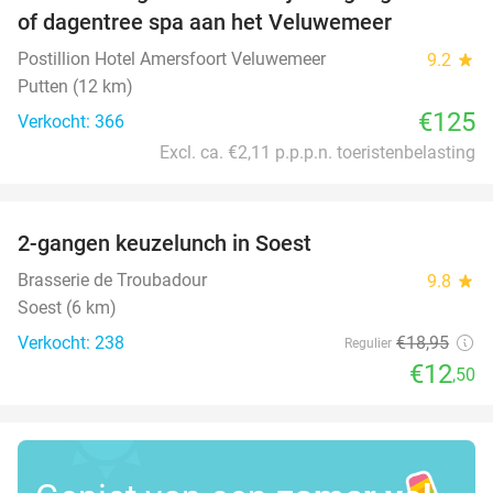
of dagentree spa aan het Veluwemeer
Postillion Hotel Amersfoort Veluwemeer
9.2
star
Putten (12 km)
€125
Verkocht: 366
Excl. ca. €2,11 p.p.p.n. toeristenbelasting
favorite_border
2-gangen keuzelunch in Soest
34%
Brasserie de Troubadour
9.8
star
Soest (6 km)
Verkocht: 238
€18
,95
Regulier
€12
,50