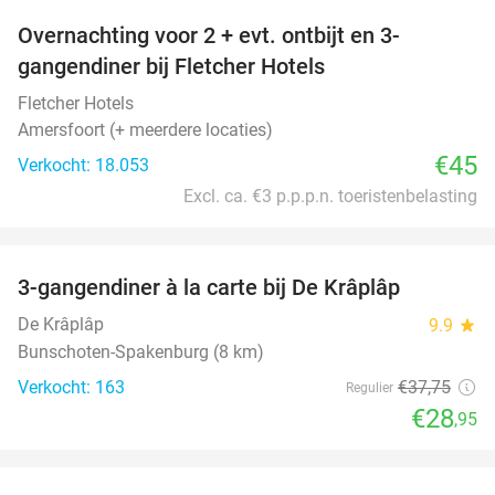
Overnachting voor 2 + evt. ontbijt en 3-
gangendiner bij Fletcher Hotels
Fletcher Hotels
Amersfoort (+ meerdere locaties)
€45
Verkocht: 18.053
Excl. ca. €3 p.p.p.n. toeristenbelasting
favorite_border
3-gangendiner à la carte bij De Krâplâp
23%
De Krâplâp
9.9
star
Bunschoten-Spakenburg (8 km)
Verkocht: 163
€37
,75
Regulier
€28
,95
favorite_border