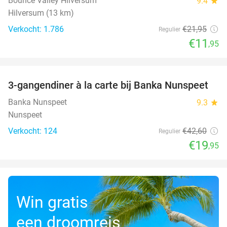
Bounce Valley Hilversum
9.4
star
Hilversum (13 km)
Verkocht: 1.786
€21
,95
Regulier
€11
,95
favorite_border
3-gangendiner à la carte bij Banka Nunspeet
53%
Banka Nunspeet
9.3
star
Nunspeet
Verkocht: 124
€42
,60
Regulier
€19
,95
Win gratis
een droomreis