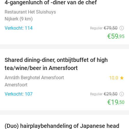
4-gangenlunch of -diner van de chef
25%
Restaurant Het Sluishuys
Nijkerk (9 km)
Verkocht: 114
€79
,50
Regulier
€59
,95
favorite_border
Shared dining-diner, ontbijtbuffet of high
34%
tea/wine/beer in Amersfoort
Amrâth Berghotel Amersfoort
10.0
star
Amersfoort
Verkocht: 107
€29
,50
Regulier
€19
,50
favorite_border
(Duo) hairplaybehandeling of Japanese head
38%