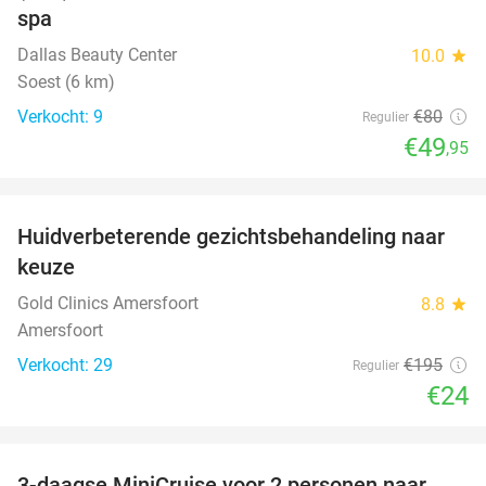
spa
Dallas Beauty Center
10.0
star
Soest (6 km)
Verkocht: 9
€80
Regulier
€49
,95
favorite_border
Huidverbeterende gezichtsbehandeling naar
88%
keuze
Gold Clinics Amersfoort
8.8
star
Amersfoort
Verkocht: 29
€195
Regulier
€24
favorite_border
3-daagse MiniCruise voor 2 personen naar