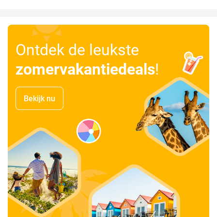
Ontdek de leukste
zomervakantiedeals
!
Bekijk nu