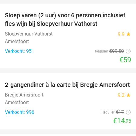
Sloep varen (2 uur) voor 6 personen inclusief
41%
fles wijn bij Sloepverhuur Vathorst
Sloepverhuur Vathorst
9.9
star
Amersfoort
Verkocht: 95
€99
,50
Regulier
€59
favorite_border
2-gangendiner à la carte bij Bregje Amersfoort
12%
Bregje Amersfoort
9.2
star
Amersfoort
Verkocht: 996
€17
Regulier
€14
,95
favorite_border