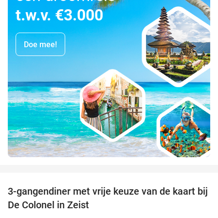
t.w.v. €3.000
Doe mee!
favorite_border
3-gangendiner met vrije keuze van de kaart bij
33%
De Colonel in Zeist