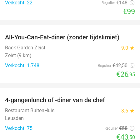
Verkocht: 22
€148
Regulier
€99
favorite_border
All-You-Can-Eat-diner (zonder tijdslimiet)
37%
Back Garden Zeist
9.0
star
Zeist (9 km)
Verkocht: 1.748
€42
,50
Regulier
€26
,95
favorite_border
4-gangenlunch of -diner van de chef
25%
Restaurant BuitenHuis
8.6
star
Leusden
Verkocht: 75
€58
Regulier
€43
,50