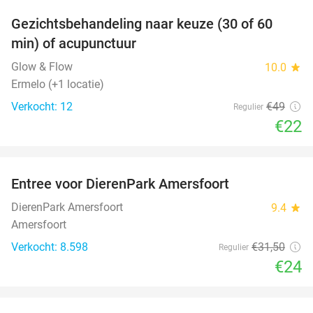
Gezichtsbehandeling naar keuze (30 of 60
55%
NEW
min) of acupunctuur
TODAY
Glow & Flow
10.0
star
Ermelo (+1 locatie)
Verkocht: 12
€49
Regulier
€22
favorite_border
Entree voor DierenPark Amersfoort
24%
DierenPark Amersfoort
9.4
star
Amersfoort
Verkocht: 8.598
€31
,50
Regulier
€24
favorite_border