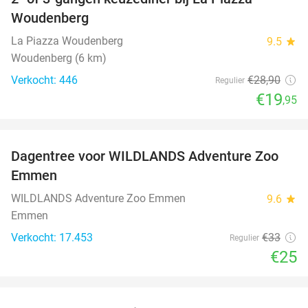
31%
Woudenberg
La Piazza Woudenberg
9.5
star
Woudenberg (6 km)
Verkocht: 446
€28
,90
Regulier
€19
,95
favorite_border
Dagentree voor WILDLANDS Adventure Zoo
24%
Emmen
WILDLANDS Adventure Zoo Emmen
9.6
star
Emmen
Verkocht: 17.453
€33
Regulier
€25
favorite_border