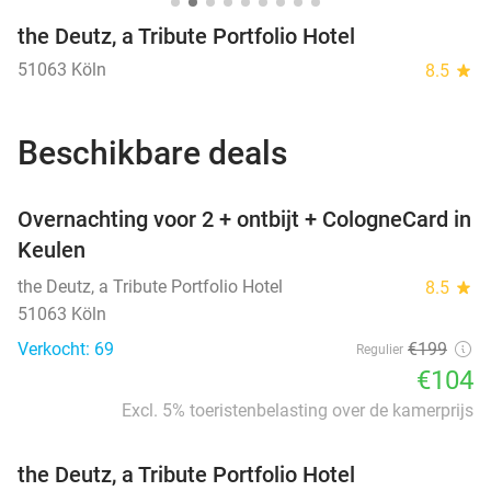
the Deutz, a Tribute Portfolio Hotel
51063 Köln
8.5
star
Beschikbare deals
favorite_border
Overnachting voor 2 + ontbijt + CologneCard in
Keulen
the Deutz, a Tribute Portfolio Hotel
8.5
star
51063 Köln
Verkocht: 69
€199
Regulier
€104
Excl. 5% toeristenbelasting over de kamerprijs
the Deutz, a Tribute Portfolio Hotel