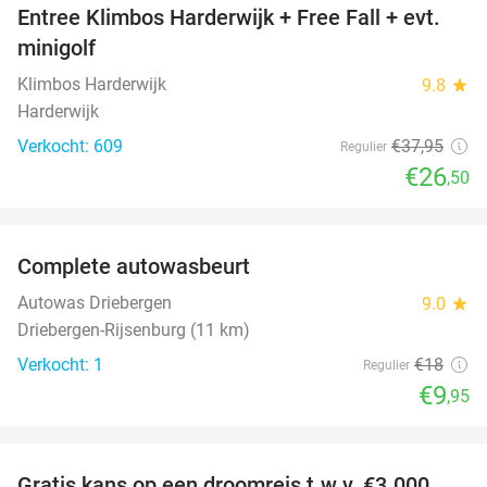
Entree Klimbos Harderwijk + Free Fall + evt.
30%
minigolf
Klimbos Harderwijk
9.8
star
Harderwijk
Verkocht: 609
€37
,95
Regulier
€26
,50
favorite_border
Complete autowasbeurt
45%
NEW
TODAY
Autowas Driebergen
9.0
star
Driebergen-Rijsenburg (11 km)
Verkocht: 1
€18
Regulier
€9
,95
favorite_border
Gratis kans op een droomreis t.w.v. €3.000