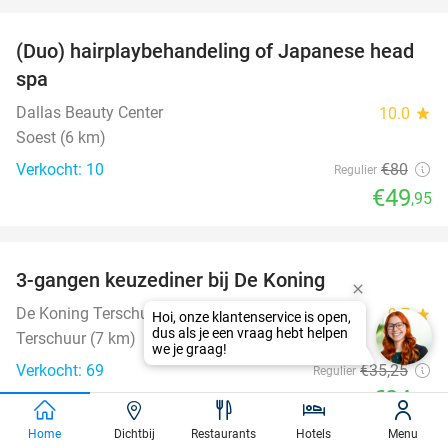
favorite_border
(Duo) hairplaybehandeling of Japanese head
38%
spa
Dallas Beauty Center
10.0
star
Soest (6 km)
Verkocht: 10
€80
Regulier
€49
,95
favorite_border
3-gangen keuzediner bij De Koning
29%
De Koning Terschuur
9.7
star
Terschuur (7 km)
Verkocht: 69
€35
,25
Regulier
€24
,95
Home
Dichtbij
Restaurants
Hotels
Menu