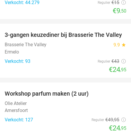
Verkocht: 44.279
€15
Regulier
€9
,50
favorite_border
3-gangen keuzediner bij Brasserie The Valley
42%
Brasserie The Valley
9.9
star
Ermelo
Verkocht: 93
€43
Regulier
€24
,95
favorite_border
Workshop parfum maken (2 uur)
50%
Olie Atelier
Amersfoort
Verkocht: 127
€49
,95
Regulier
€24
,95