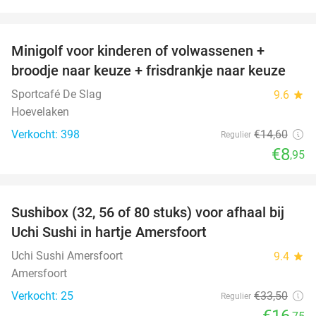
favorite_border
Minigolf voor kinderen of volwassenen +
39%
broodje naar keuze + frisdrankje naar keuze
Sportcafé De Slag
9.6
star
Hoevelaken
Verkocht: 398
€14
,60
Regulier
€8
,95
favorite_border
Sushibox (32, 56 of 80 stuks) voor afhaal bij
50%
Uchi Sushi in hartje Amersfoort
Uchi Sushi Amersfoort
9.4
star
Amersfoort
Verkocht: 25
€33
,50
Regulier
€16