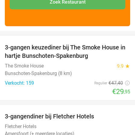
Zoek Restaurant
favorite_border
3-gangen keuzediner bij The Smoke House in
37%
hartje Bunschoten-Spakenburg
The Smoke House
9.9
star
Bunschoten-Spakenburg (8 km)
Verkocht: 159
€47
,40
Regulier
€29
,95
favorite_border
3-gangendiner bij Fletcher Hotels
42%
Fletcher Hotels
Amersfoort (+ meerdere locaties)