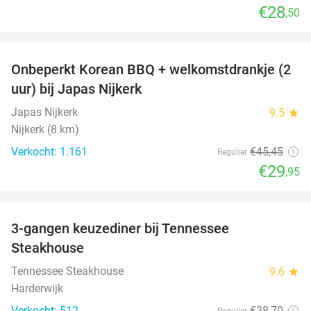
€28
,50
favorite_border
Onbeperkt Korean BBQ + welkomstdrankje (2
34%
uur) bij Japas Nijkerk
Japas Nijkerk
9.5
star
Nijkerk (8 km)
Verkocht: 1.161
€45
,45
Regulier
€29
,95
favorite_border
3-gangen keuzediner bij Tennessee
32%
Steakhouse
Tennessee Steakhouse
9.6
star
Harderwijk
Verkocht: 512
€38
,70
Regulier