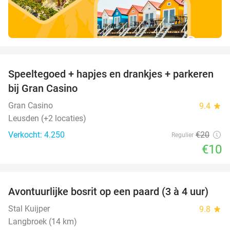
favorite_border
Speeltegoed + hapjes en drankjes + parkeren
50%
bij Gran Casino
Gran Casino
9.4
star
Leusden (+2 locaties)
Verkocht: 4.250
€20
Regulier
€10
favorite_border
Avontuurlijke bosrit op een paard (3 à 4 uur)
35%
Stal Kuijper
9.8
star
Langbroek (14 km)