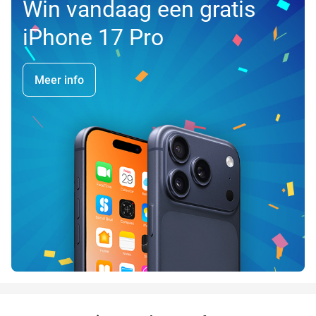
Win vandaag een gratis
iPhone 17 Pro
Meer info
favorite_border