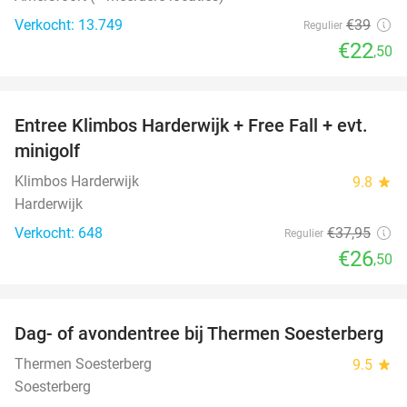
Verkocht: 13.749
€39
Regulier
€22
,50
favorite_border
Entree Klimbos Harderwijk + Free Fall + evt.
30%
minigolf
Klimbos Harderwijk
9.8
star
Harderwijk
Verkocht: 648
€37
,95
Regulier
€26
,50
favorite_border
Dag- of avondentree bij Thermen Soesterberg
29%
Thermen Soesterberg
9.5
star
Soesterberg