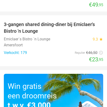
€49
,95
favorite_border
3-gangen shared dining-diner bij Emiclaer's
48%
Bistro 'n Lounge
Emiclaer´s Bistro ´n Lounge
9.3
star
Amersfoort
Verkocht: 179
€46
,50
Regulier
€23
,95
Win gratis
een droomreis
t.w.v. €3.000