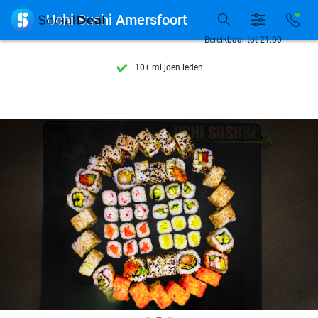
Ontdek 15.000+ deals

Uchi Sushi Amersfoort
7 dagen per week beschikbaar
Bereikbaar tot 21:00
10+ miljoen leden
9,4
op basis van
206.170 reviews
Ontdek 15.000+ deals
7 dagen per week beschikbaar
10+ miljoen leden