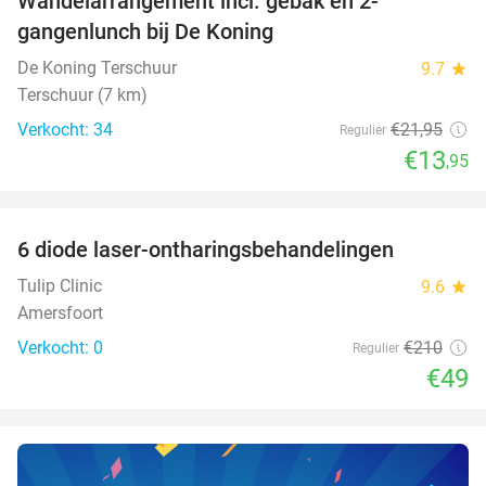
Wandelarrangement incl. gebak en 2-
36%
NEW
gangenlunch bij De Koning
TODAY
De Koning Terschuur
9.7
star
Terschuur (7 km)
Verkocht: 34
€21
,95
Regulier
€13
,95
favorite_border
6 diode laser-ontharingsbehandelingen
77%
NEW
TODAY
Tulip Clinic
9.6
star
Amersfoort
Verkocht: 0
€210
Regulier
€49