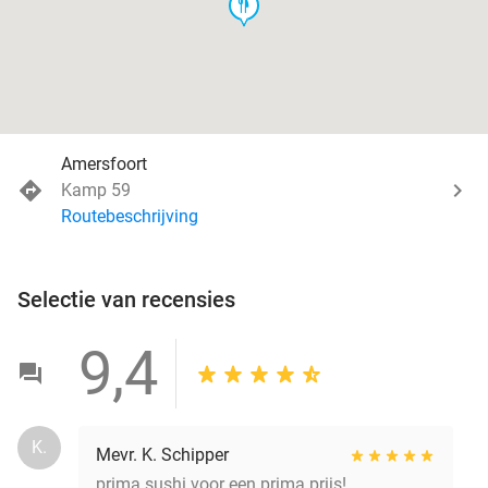
food
Amersfoort
Kamp 59
Routebeschrijving
Selectie van recensies
9,4
K.
Mevr. K. Schipper
prima sushi voor een prima prijs!