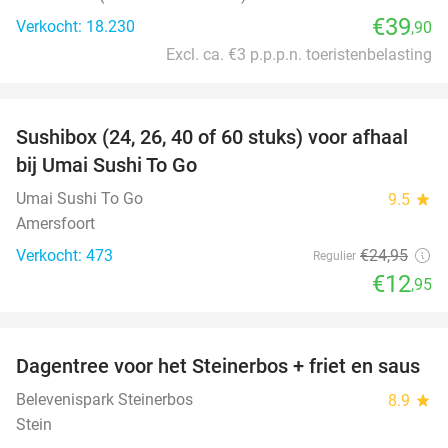
€39
Verkocht: 18.230
,90
Excl. ca. €3 p.p.p.n. toeristenbelasting
favorite_border
Sushibox (24, 26, 40 of 60 stuks) voor afhaal
48%
bij Umai Sushi To Go
Umai Sushi To Go
9.5
star
Amersfoort
Verkocht: 473
€24
,95
Regulier
€12
,95
favorite_border
Dagentree voor het Steinerbos + friet en saus
37%
Belevenispark Steinerbos
8.9
star
Stein