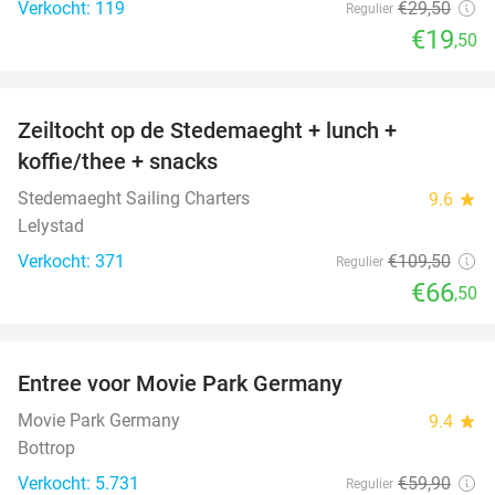
Verkocht: 119
€29
,50
Regulier
€19
,50
favorite_border
Zeiltocht op de Stedemaeght + lunch +
39%
koffie/thee + snacks
Stedemaeght Sailing Charters
9.6
star
Lelystad
Verkocht: 371
€109
,50
Regulier
€66
,50
favorite_border
Entree voor Movie Park Germany
38%
Movie Park Germany
9.4
star
Bottrop
Verkocht: 5.731
€59
,90
Regulier