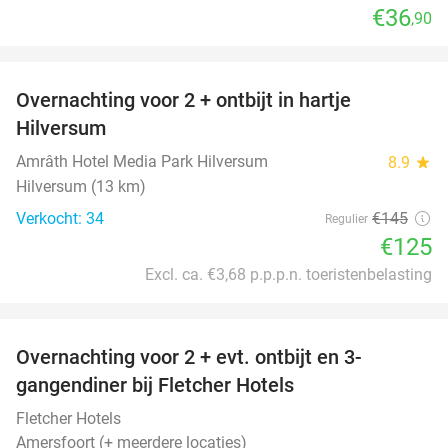
€36
,90
favorite_border
Overnachting voor 2 + ontbijt in hartje
14%
Hilversum
Amrâth Hotel Media Park Hilversum
8.9
star
Hilversum (13 km)
Verkocht: 34
€145
Regulier
€125
Excl. ca. €3,68 p.p.p.n. toeristenbelasting
favorite_border
Overnachting voor 2 + evt. ontbijt en 3-
gangendiner bij Fletcher Hotels
Fletcher Hotels
Amersfoort (+ meerdere locaties)