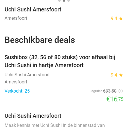
Uchi Sushi Amersfoort
Amersfoort
9.4
star
Beschikbare deals
favorite_border
Sushibox (32, 56 of 80 stuks) voor afhaal bij
Uchi Sushi in hartje Amersfoort
Uchi Sushi Amersfoort
9.4
star
Amersfoort
Verkocht: 25
€33
,50
Regulier
€16
,75
Uchi Sushi Amersfoort
Maak kennis met Uchi Sushi in de binnenstad van