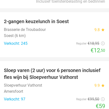
Inclusief toeristenbelasting en bedlinnen
favorite_border
2-gangen keuzelunch in Soest
34%
Brasserie de Troubadour
9.8
star
Soest (6 km)
Verkocht: 245
€18
,95
Regulier
€12
,50
favorite_border
Sloep varen (2 uur) voor 6 personen inclusief
41%
fles wijn bij Sloepverhuur Vathorst
Sloepverhuur Vathorst
9.9
star
Amersfoort
Verkocht: 97
€99
,50
Regulier
€59