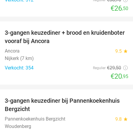
€26
,50
favorite_border
3-gangen keuzediner + brood en kruidenboter
29%
vooraf bij Ancora
Ancora
9.5
star
Nijkerk (7 km)
Verkocht: 354
€29
,50
Regulier
€20
,95
favorite_border
3-gangen keuzediner bij Pannenkoekenhuis
42%
Bergzicht
Pannenkoekenhuis Bergzicht
9.8
star
Woudenberg