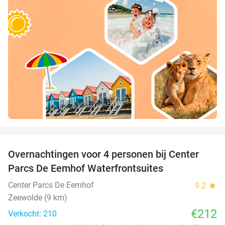
favorite_border
Overnachtingen voor 4 personen bij Center
Parcs De Eemhof Waterfrontsuites
Center Parcs De Eemhof
9.2
star
Zeewolde (9 km)
€212
Verkocht: 210