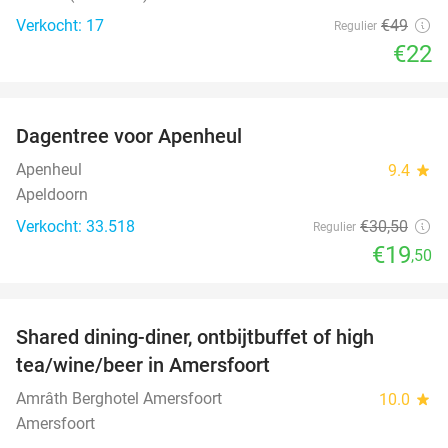
Verkocht: 17
€49
Regulier
€22
favorite_border
Dagentree voor Apenheul
36%
Apenheul
9.4
star
Apeldoorn
Verkocht: 33.518
€30
,50
Regulier
€19
,50
favorite_border
Shared dining-diner, ontbijtbuffet of high
34%
tea/wine/beer in Amersfoort
Amrâth Berghotel Amersfoort
10.0
star
Amersfoort