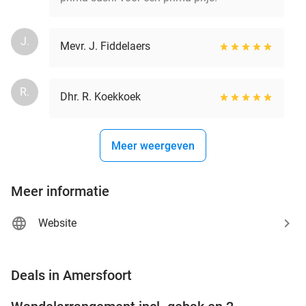
J.
Mevr. J. Fiddelaers
R.
Dhr. R. Koekkoek
Meer weergeven
Meer informatie
Website
favorite_border
Deals in Amersfoort