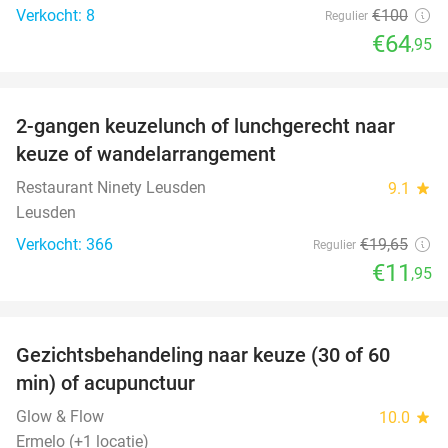
Verkocht: 8
€100
Regulier
€64
,95
favorite_border
2-gangen keuzelunch of lunchgerecht naar
39%
keuze of wandelarrangement
Restaurant Ninety Leusden
9.1
star
Leusden
Verkocht: 366
€19
,65
Regulier
€11
,95
favorite_border
Gezichtsbehandeling naar keuze (30 of 60
55%
min) of acupunctuur
Glow & Flow
10.0
star
Ermelo (+1 locatie)