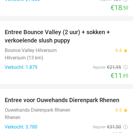
€18
,50
favorite_border
Entree Bounce Valley (2 uur) + sokken +
46%
verkoelende slush puppy
Bounce Valley Hilversum
9.4
star
Hilversum (13 km)
Verkocht: 1.879
€21
,95
Regulier
€11
,95
favorite_border
Entree voor Ouwehands Dierenpark Rhenen
19%
Ouwehands Dierenpark Rhenen
9.5
star
Rhenen
Verkocht: 3.780
€31
,50
Regulier