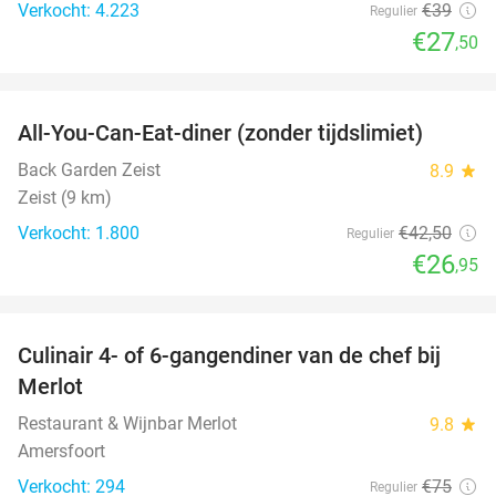
Verkocht: 4.223
€39
Regulier
€27
,50
favorite_border
All-You-Can-Eat-diner (zonder tijdslimiet)
37%
Back Garden Zeist
8.9
star
Zeist (9 km)
Verkocht: 1.800
€42
,50
Regulier
€26
,95
favorite_border
Culinair 4- of 6-gangendiner van de chef bij
33%
Merlot
Restaurant & Wijnbar Merlot
9.8
star
Amersfoort
Verkocht: 294
€75
Regulier