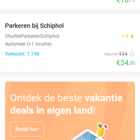
,75
favorite_border
Parkeren bij Schiphol
36%
ShuttleParkerenSchiphol
7.8
star
Aalsmeer (+1 locatie)
Verkocht: 1.748
€54
Regulier
€34
,50
Ontdek de beste
vakantie
deals in eigen land
!
Bekijk hier