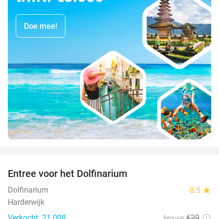
Doe mee!
favorite_border
Entree voor het Dolfinarium
36%
Dolfinarium
8.5
star
Harderwijk
Verkocht: 21.008
€29
Regulier