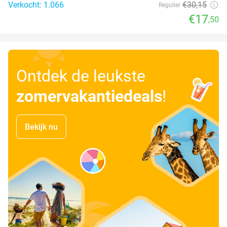
Verkocht: 1.066
€30
,15
Regulier
€17
,50
Ontdek de leukste
zomervakantiedeals
!
Bekijk nu