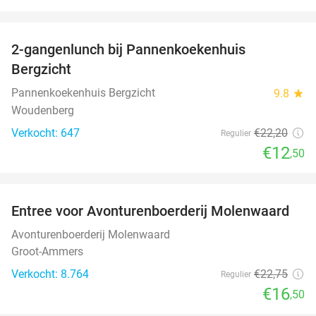
favorite_border
2-gangenlunch bij Pannenkoekenhuis
44%
Bergzicht
Pannenkoekenhuis Bergzicht
9.8
star
Woudenberg
Verkocht: 647
€22
,20
Regulier
€12
,50
favorite_border
Entree voor Avonturenboerderij Molenwaard
27%
Avonturenboerderij Molenwaard
Groot-Ammers
Verkocht: 8.764
€22
,75
Regulier
€16
,50