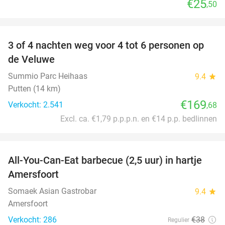
€25
,50
favorite_border
3 of 4 nachten weg voor 4 tot 6 personen op
de Veluwe
Summio Parc Heihaas
9.4
star
Putten (14 km)
€169
Verkocht: 2.541
,68
Excl. ca. €1,79 p.p.p.n. en €14 p.p. bedlinnen
favorite_border
All-You-Can-Eat barbecue (2,5 uur) in hartje
25%
Amersfoort
Somaek Asian Gastrobar
9.4
star
Amersfoort
Verkocht: 286
€38
Regulier