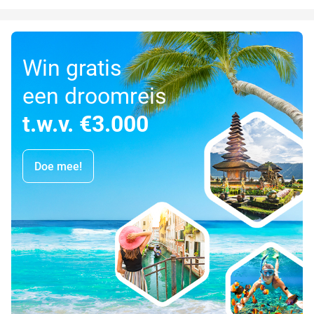
Win gratis
een droomreis
t.w.v. €3.000
Doe mee!