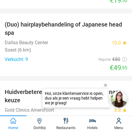
€19
,50
favorite_border
(Duo) hairplaybehandeling of Japanese head
38%
spa
Dallas Beauty Center
10.0
star
Soest (6 km)
Verkocht: 9
€80
Regulier
€49
,95
favorite_border
Huidverbeterende gezichtsbehandeling naar
88%
keuze
Gold Clinics Amersfoort
8.8
star
Amersfoort
Verkocht: 29
€195
Regulier
Home
Dichtbij
Restaurants
Hotels
Menu