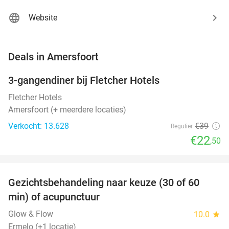
Website
favorite_border
Deals in Amersfoort
3-gangendiner bij Fletcher Hotels
42%
Fletcher Hotels
Amersfoort (+ meerdere locaties)
Verkocht: 13.628
€39
Regulier
€22
,50
favorite_border
Gezichtsbehandeling naar keuze (30 of 60
55%
NEW
min) of acupunctuur
TODAY
Glow & Flow
10.0
star
Ermelo (+1 locatie)