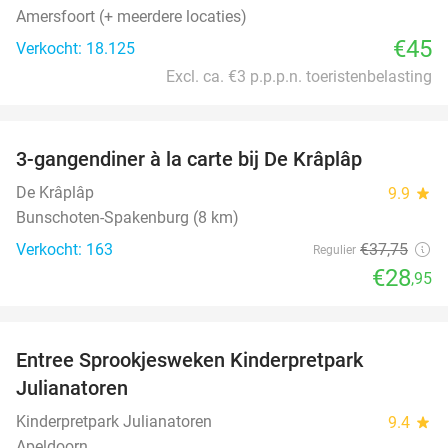
Amersfoort (+ meerdere locaties)
€45
Verkocht: 18.125
Excl. ca. €3 p.p.p.n. toeristenbelasting
favorite_border
3-gangendiner à la carte bij De Krâplâp
23%
De Krâplâp
9.9
star
Bunschoten-Spakenburg (8 km)
Verkocht: 163
€37
,75
Regulier
€28
,95
favorite_border
Entree Sprookjesweken Kinderpretpark
39%
Julianatoren
Kinderpretpark Julianatoren
9.4
star
Apeldoorn