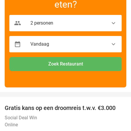
eten?
Zoek Restaurant
favorite_border
Gratis kans op een droomreis t.w.v. €3.000
Social Deal Win
Online