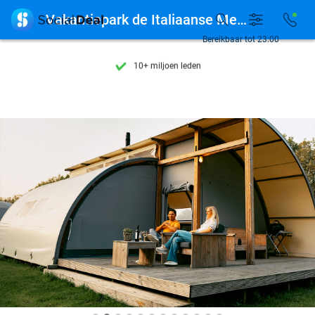
Ontdek 15.000+ deals

Vakantiepark de Italiaanse Meren
7 dagen per week beschikbaar
Bereikbaar tot 23:00
10+ miljoen leden
9,4
op basis van
206.065 reviews
Ontdek 15.000+ deals
7 dagen per week beschikbaar
10+ miljoen leden