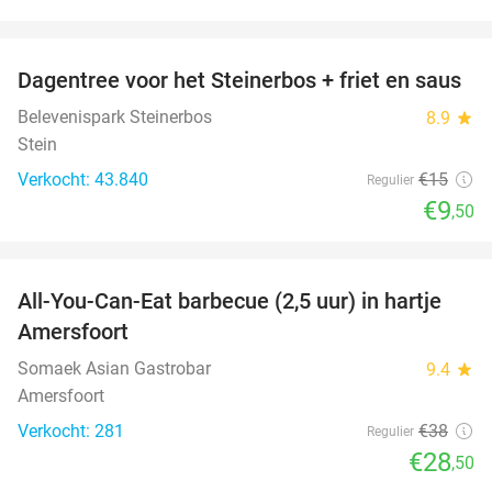
favorite_border
Dagentree voor het Steinerbos + friet en saus
37%
Belevenispark Steinerbos
8.9
star
Stein
Verkocht: 43.840
€15
Regulier
€9
,50
favorite_border
All-You-Can-Eat barbecue (2,5 uur) in hartje
25%
Amersfoort
Somaek Asian Gastrobar
9.4
star
Amersfoort
Verkocht: 281
€38
Regulier
€28
,50