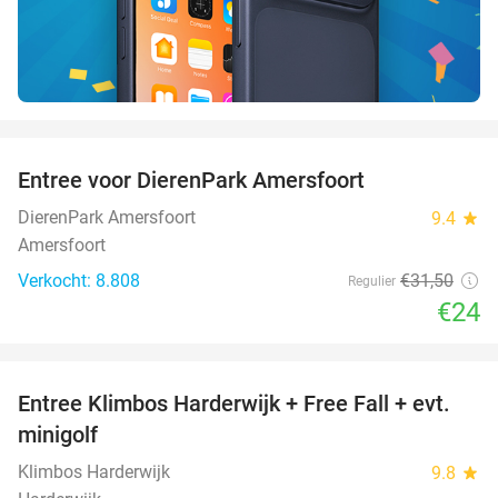
favorite_border
Entree voor DierenPark Amersfoort
24%
DierenPark Amersfoort
9.4
star
Amersfoort
Verkocht: 8.808
€31
,50
Regulier
€24
favorite_border
Entree Klimbos Harderwijk + Free Fall + evt.
30%
minigolf
Klimbos Harderwijk
9.8
star