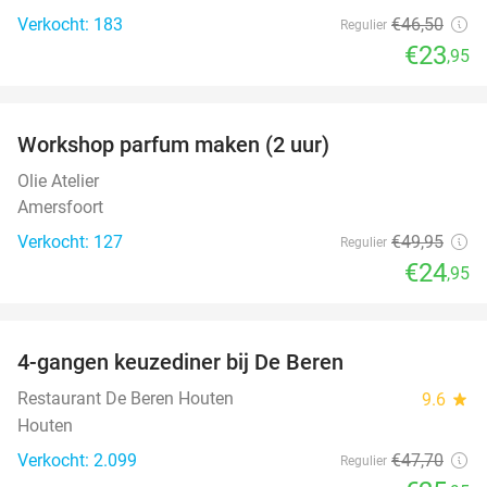
Verkocht: 183
€46
,50
Regulier
€23
,95
favorite_border
Workshop parfum maken (2 uur)
50%
Olie Atelier
Amersfoort
Verkocht: 127
€49
,95
Regulier
€24
,95
favorite_border
4-gangen keuzediner bij De Beren
46%
Restaurant De Beren Houten
9.6
star
Houten
Verkocht: 2.099
€47
,70
Regulier