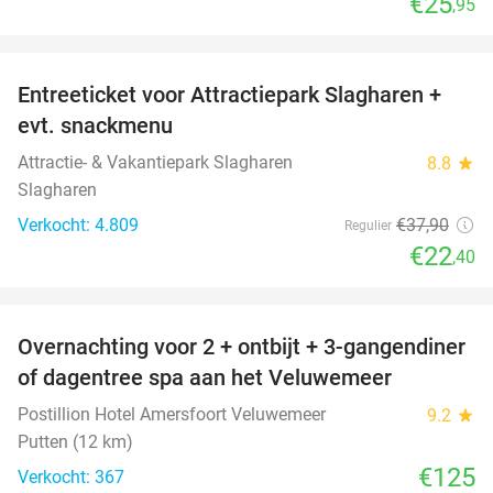
€25
,95
favorite_border
Entreeticket voor Attractiepark Slagharen +
41%
evt. snackmenu
Attractie- & Vakantiepark Slagharen
8.8
star
Slagharen
Verkocht: 4.809
€37
,90
Regulier
€22
,40
favorite_border
Overnachting voor 2 + ontbijt + 3-gangendiner
of dagentree spa aan het Veluwemeer
Postillion Hotel Amersfoort Veluwemeer
9.2
star
Putten (12 km)
€125
Verkocht: 367