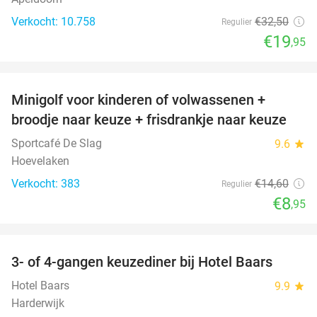
Verkocht: 10.758
€32
,50
Regulier
€19
,95
favorite_border
Minigolf voor kinderen of volwassenen +
39%
broodje naar keuze + frisdrankje naar keuze
Sportcafé De Slag
9.6
star
Hoevelaken
Verkocht: 383
€14
,60
Regulier
€8
,95
favorite_border
3- of 4-gangen keuzediner bij Hotel Baars
45%
Hotel Baars
9.9
star
Harderwijk