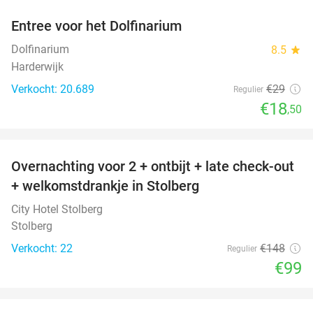
Entree voor het Dolfinarium
36%
Dolfinarium
8.5
star
Harderwijk
Verkocht: 20.689
€29
Regulier
€18
,50
favorite_border
Overnachting voor 2 + ontbijt + late check-out
33%
+ welkomstdrankje in Stolberg
City Hotel Stolberg
Stolberg
Verkocht: 22
€148
Regulier
€99
favorite_border