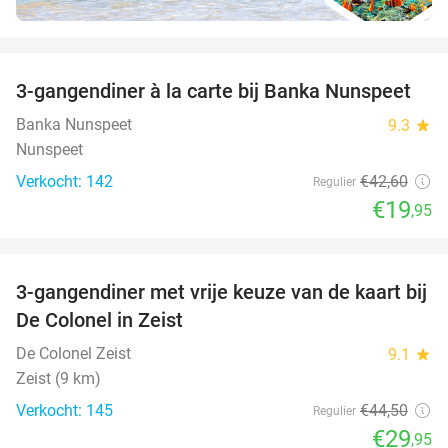
favorite_border
3-gangendiner à la carte bij Banka Nunspeet
53%
Banka Nunspeet
9.3
star
Nunspeet
Verkocht: 142
€42
,60
Regulier
€19
,95
favorite_border
3-gangendiner met vrije keuze van de kaart bij
33%
De Colonel in Zeist
De Colonel Zeist
9.1
star
Zeist (9 km)
Verkocht: 145
€44
,50
Regulier
€29
,95