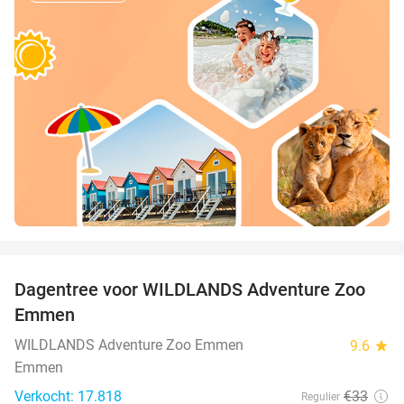
favorite_border
Dagentree voor WILDLANDS Adventure Zoo
24%
Emmen
WILDLANDS Adventure Zoo Emmen
9.6
star
Emmen
Verkocht: 17.818
€33
Regulier