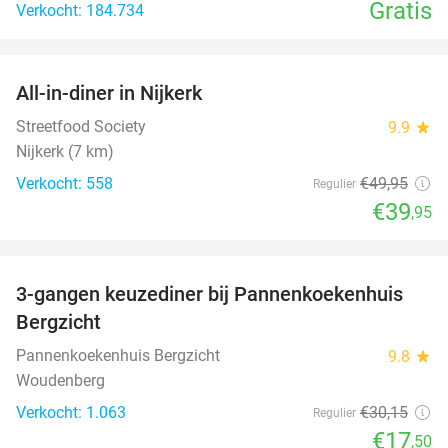
Gratis
Verkocht: 184.734
favorite_border
All-in-diner in Nijkerk
20%
Streetfood Society
9.9
star
Nijkerk (7 km)
Verkocht: 558
€49
,95
Regulier
€39
,95
favorite_border
3-gangen keuzediner bij Pannenkoekenhuis
42%
Bergzicht
Pannenkoekenhuis Bergzicht
9.8
star
Woudenberg
Verkocht: 1.063
€30
,15
Regulier
€17
,50