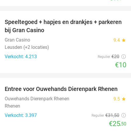
favorite_border
Speeltegoed + hapjes en drankjes + parkeren
50%
bij Gran Casino
Gran Casino
9.4
star
Leusden (+2 locaties)
Verkocht: 4.213
€20
Regulier
€10
favorite_border
Entree voor Ouwehands Dierenpark Rhenen
19%
Ouwehands Dierenpark Rhenen
9.5
star
Rhenen
Verkocht: 3.397
€31
,50
Regulier
€25
,50