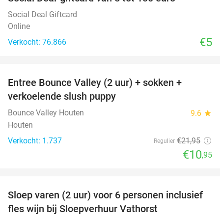
Social Deal Giftcard
Online
€5
Verkocht: 76.866
favorite_border
Entree Bounce Valley (2 uur) + sokken +
50%
verkoelende slush puppy
Bounce Valley Houten
9.6
star
Houten
Verkocht: 1.737
€21
,95
Regulier
€10
,95
favorite_border
Sloep varen (2 uur) voor 6 personen inclusief
41%
fles wijn bij Sloepverhuur Vathorst