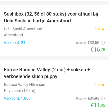
favorite_border
Sushibox (32, 56 of 80 stuks) voor afhaal bij
50%
Uchi Sushi in hartje Amersfoort
Uchi Sushi Amersfoort
9.4
star
Amersfoort
Verkocht: 24
€33
,50
Regulier
€16
,75
favorite_border
Entree Bounce Valley (2 uur) + sokken +
46%
verkoelende slush puppy
Bounce Valley Hilversum
9.4
star
Hilversum (13 km)
Verkocht: 1.860
€21
,95
Regulier
€11
,95