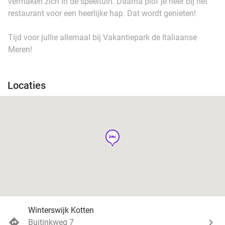
vermaken zich in de speeltuin. Daarna plof je neer bij het
restaurant voor een heerlijke hap. Dat wordt genieten!
Tijd voor jullie allemaal bij Vakantiepark de Italiaanse
Meren!
Locaties
hotel
Winterswijk Kotten
Buitinkweg 7