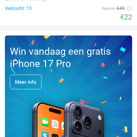
Verkocht: 15
€49
Regulier
€22
Win vandaag een gratis
iPhone 17 Pro
Meer info