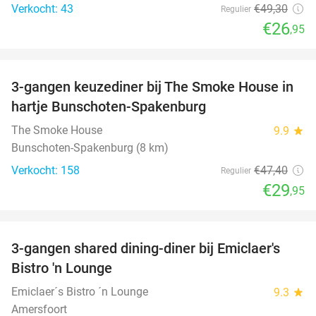
Verkocht: 43
€49
,30
Regulier
€26
,95
favorite_border
3-gangen keuzediner bij The Smoke House in
37%
hartje Bunschoten-Spakenburg
The Smoke House
9.9
star
Bunschoten-Spakenburg (8 km)
Verkocht: 158
€47
,40
Regulier
€29
,95
favorite_border
3-gangen shared dining-diner bij Emiclaer's
48%
Bistro 'n Lounge
Emiclaer´s Bistro ´n Lounge
9.3
star
Amersfoort