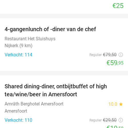
€25
favorite_border
4-gangenlunch of -diner van de chef
25%
Restaurant Het Sluishuys
Nijkerk (9 km)
Verkocht: 114
€79
,50
Regulier
€59
,95
favorite_border
Shared dining-diner, ontbijtbuffet of high
34%
tea/wine/beer in Amersfoort
Amrâth Berghotel Amersfoort
10.0
star
Amersfoort
Verkocht: 110
€29
,50
Regulier