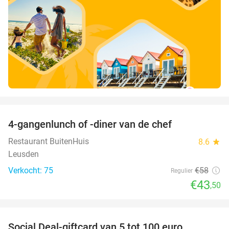
favorite_border
4-gangenlunch of -diner van de chef
25%
Restaurant BuitenHuis
8.6
star
Leusden
Verkocht: 75
€58
Regulier
€43
,50
favorite_border
Social Deal-giftcard van 5 tot 100 euro