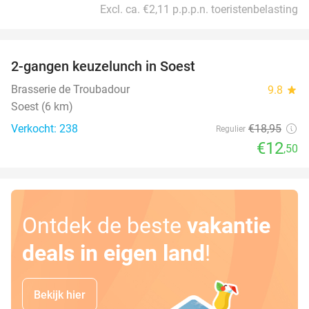
Excl. ca. €2,11 p.p.p.n. toeristenbelasting
favorite_border
2-gangen keuzelunch in Soest
34%
Brasserie de Troubadour
9.8
star
Soest (6 km)
Verkocht: 238
€18
,95
Regulier
€12
,50
Ontdek de beste
vakantie
deals in eigen land
!
Bekijk hier