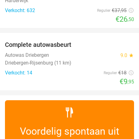
Harderwijk
Verkocht: 632
€37
,95
Regulier
€26
,50
favorite_border
Complete autowasbeurt
45%
NEW
TODAY
Autowas Driebergen
9.0
star
Driebergen-Rijsenburg (11 km)
Verkocht: 14
€18
Regulier
€9
,95
Voordelig spontaan uit