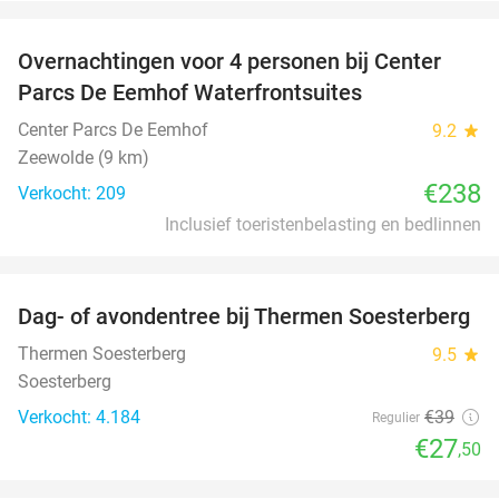
favorite_border
Overnachtingen voor 4 personen bij Center
Parcs De Eemhof Waterfrontsuites
Center Parcs De Eemhof
9.2
star
Zeewolde (9 km)
€238
Verkocht: 209
Inclusief toeristenbelasting en bedlinnen
favorite_border
Dag- of avondentree bij Thermen Soesterberg
29%
Thermen Soesterberg
9.5
star
Soesterberg
Verkocht: 4.184
€39
Regulier
€27
,50
favorite_border