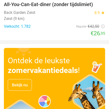
All-You-Can-Eat-diner (zonder tijdslimiet)
37%
Back Garden Zeist
8.9
star
Zeist (9 km)
Verkocht: 1.782
€42
,50
Regulier
€26
,95
Ontdek de leukste
zomervakantiedeals
!
Bekijk nu