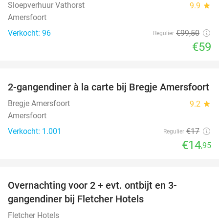
Sloepverhuur Vathorst
9.9
star
Amersfoort
Verkocht: 96
€99
,50
Regulier
€59
favorite_border
2-gangendiner à la carte bij Bregje Amersfoort
12%
Bregje Amersfoort
9.2
star
Amersfoort
Verkocht: 1.001
€17
Regulier
€14
,95
favorite_border
Overnachting voor 2 + evt. ontbijt en 3-
gangendiner bij Fletcher Hotels
Fletcher Hotels