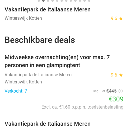
Vakantiepark de Italiaanse Meren
Winterswijk Kotten
9.6
star
Beschikbare deals
favorite_border
Midweekse overnachting(en) voor max. 7
personen in een glampingtent
Vakantiepark de Italiaanse Meren
9.6
star
Winterswijk Kotten
Verkocht: 7
€445
Regulier
€309
Excl. ca. €1,60 p.p.p.n. toeristenbelasting
Vakantiepark de Italiaanse Meren