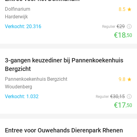
36%
Dolfinarium
8.5
star
Harderwijk
Verkocht: 20.316
€29
Regulier
€18
,50
favorite_border
3-gangen keuzediner bij Pannenkoekenhuis
42%
Bergzicht
Pannenkoekenhuis Bergzicht
9.8
star
Woudenberg
Verkocht: 1.032
€30
,15
Regulier
€17
,50
favorite_border
Entree voor Ouwehands Dierenpark Rhenen
19%