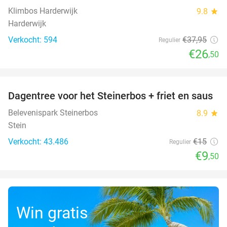
Klimbos Harderwijk
9.8
star
Harderwijk
Verkocht: 594
€37
,95
Regulier
€26
,50
favorite_border
Dagentree voor het Steinerbos + friet en saus
37%
Belevenispark Steinerbos
8.9
star
Stein
Verkocht: 43.486
€15
Regulier
€9
,50
Win gratis