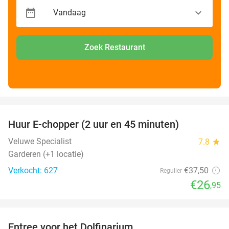
Zoek Restaurant
favorite_border
Huur E-chopper (2 uur en 45 minuten)
28%
Veluwe Specialist
7.8
star
Garderen (+1 locatie)
Verkocht: 627
€37
,50
Regulier
€26
,95
favorite_border
Entree voor het Dolfinarium