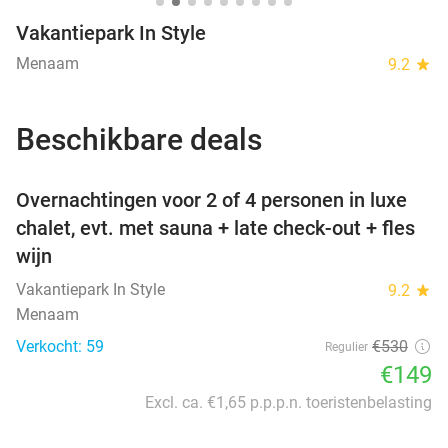
Vakantiepark In Style
Menaam
9.2
star
Beschikbare deals
favorite_border
Overnachtingen voor 2 of 4 personen in luxe
chalet, evt. met sauna + late check-out + fles
wijn
Vakantiepark In Style
9.2
star
Menaam
Verkocht: 59
€530
Regulier
€149
Excl. ca. €1,65 p.p.p.n. toeristenbelasting
favorite_border