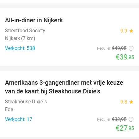
favorite_border
All-in-diner in Nijkerk
20%
Streetfood Society
9.9
star
Nijkerk (7 km)
Verkocht: 538
€49
,95
Regulier
€39
,95
favorite_border
Amerikaans 3-gangendiner met vrije keuze
15%
NEW
van de kaart bij Steakhouse Dixie's
TODAY
Steakhouse Dixie´s
9.8
star
Ede
Verkocht: 17
€32
,95
Regulier
€27
,95
favorite_border