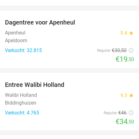
favorite_border
Dagentree voor Apenheul
36%
Apenheul
9.4
star
Apeldoorn
Verkocht: 32.815
€30
,50
Regulier
€19
,50
favorite_border
Entree Walibi Holland
25%
Walibi Holland
9.3
star
Biddinghuizen
Verkocht: 4.765
€46
Regulier
€34
,50