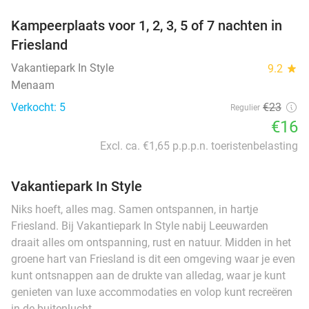
Kampeerplaats voor 1, 2, 3, 5 of 7 nachten in
Friesland
Vakantiepark In Style
9.2
star
Menaam
Verkocht: 5
€23
Regulier
€16
Excl. ca. €1,65 p.p.p.n. toeristenbelasting
Vakantiepark In Style
Niks hoeft, alles mag. Samen ontspannen, in hartje
Friesland. Bij Vakantiepark In Style nabij Leeuwarden
draait alles om ontspanning, rust en natuur. Midden in het
groene hart van Friesland is dit een omgeving waar je even
kunt ontsnappen aan de drukte van alledag, waar je kunt
genieten van luxe accommodaties en volop kunt recreëren
in de buitenlucht.