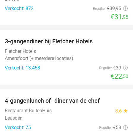
Verkocht: 872
€39
,95
Regulier
€31
,95
favorite_border
3-gangendiner bij Fletcher Hotels
42%
Fletcher Hotels
Amersfoort (+ meerdere locaties)
Verkocht: 13.458
€39
Regulier
€22
,50
favorite_border
4-gangenlunch of -diner van de chef
25%
Restaurant BuitenHuis
8.6
star
Leusden
Verkocht: 75
€58
Regulier