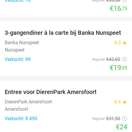
Verkocht: 16
€33
,50
Regulier
€16
,75
favorite_border
3-gangendiner à la carte bij Banka Nunspeet
53%
NEW
TODAY
Banka Nunspeet
9.3
star
Nunspeet
Verkocht: 99
€42
,60
Regulier
€19
,95
favorite_border
Entree voor DierenPark Amersfoort
24%
DierenPark Amersfoort
9.4
star
Amersfoort
Verkocht: 8.490
€31
,50
Regulier
€24