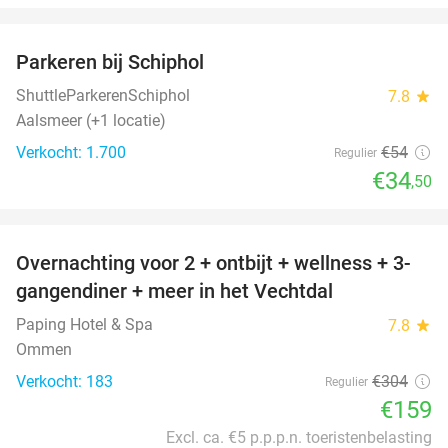
favorite_border
Parkeren bij Schiphol
36%
ShuttleParkerenSchiphol
7.8
star
Aalsmeer (+1 locatie)
Verkocht: 1.700
€54
Regulier
€34
,50
favorite_border
Overnachting voor 2 + ontbijt + wellness + 3-
48%
gangendiner + meer in het Vechtdal
Paping Hotel & Spa
7.8
star
Ommen
Verkocht: 183
€304
Regulier
€159
Excl. ca. €5 p.p.p.n. toeristenbelasting