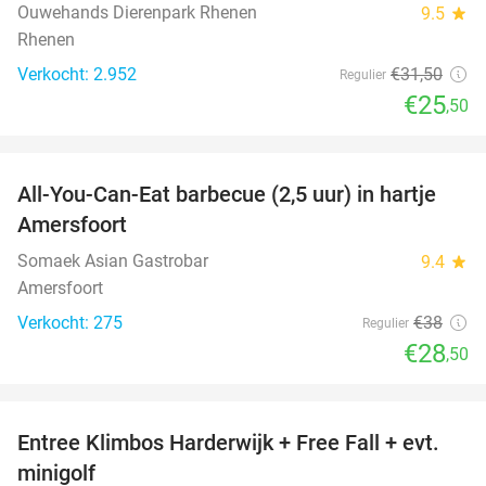
Ouwehands Dierenpark Rhenen
9.5
star
Rhenen
Verkocht: 2.952
€31
,50
Regulier
€25
,50
favorite_border
All-You-Can-Eat barbecue (2,5 uur) in hartje
25%
Amersfoort
Somaek Asian Gastrobar
9.4
star
Amersfoort
Verkocht: 275
€38
Regulier
€28
,50
favorite_border
Entree Klimbos Harderwijk + Free Fall + evt.
30%
minigolf