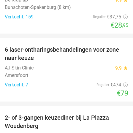
9.9
Bunschoten-Spakenburg (8 km)
Verkocht: 159
€37
,75
Regulier
€28
,95
favorite_border
6 laser-ontharingsbehandelingen voor zone
83%
naar keuze
AJ Skin Clinic
9.9
star
Amersfoort
Verkocht: 7
€474
Regulier
€79
favorite_border
2- of 3-gangen keuzediner bij La Piazza
31%
Woudenberg