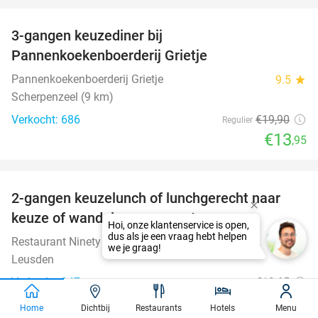
3-gangen keuzediner bij
30%
Pannenkoekenboerderij Grietje
Pannenkoekenboerderij Grietje
9.5
star
Scherpenzeel (9 km)
Verkocht: 686
€19
,90
Regulier
€13
,95
favorite_border
2-gangen keuzelunch of lunchgerecht naar
39%
keuze of wandelarrangement
Restaurant Ninety Leusden
9.0
star
Leusden
Verkocht: 347
€19
,65
Regulier
€11
,95
Home
Dichtbij
Restaurants
Hotels
Menu