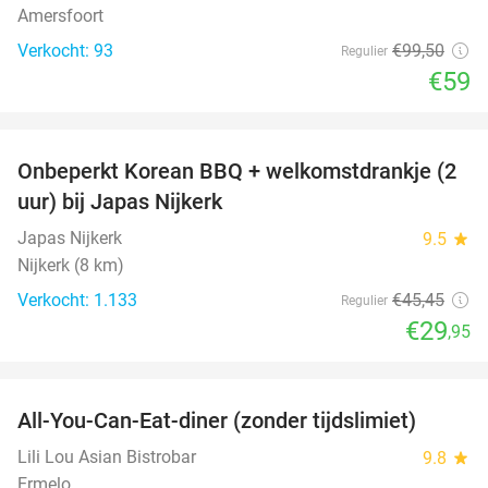
Amersfoort
Verkocht: 93
€99
,50
Regulier
€59
favorite_border
Onbeperkt Korean BBQ + welkomstdrankje (2
34%
uur) bij Japas Nijkerk
Japas Nijkerk
9.5
star
Nijkerk (8 km)
Verkocht: 1.133
€45
,45
Regulier
€29
,95
favorite_border
All-You-Can-Eat-diner (zonder tijdslimiet)
20%
Lili Lou Asian Bistrobar
9.8
star
Ermelo