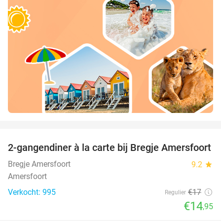
favorite_border
2-gangendiner à la carte bij Bregje Amersfoort
12%
Bregje Amersfoort
9.2
star
Amersfoort
Verkocht: 995
€17
Regulier
€14
,95