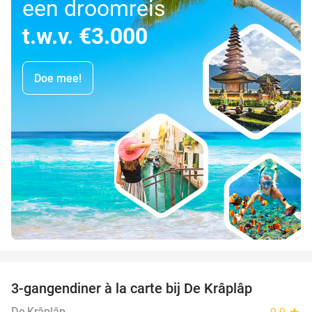
een droomreis
t.w.v. €3.000
Doe mee!
favorite_border
3-gangendiner à la carte bij De Krâplâp
23%
De Krâplâp
star