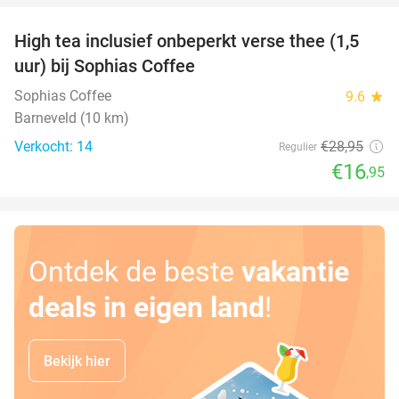
High tea inclusief onbeperkt verse thee (1,5
41%
uur) bij Sophias Coffee
Sophias Coffee
9.6
star
Barneveld (10 km)
Verkocht: 14
€28
,95
Regulier
€16
,95
Ontdek de beste
vakantie
deals in eigen land
!
Bekijk hier