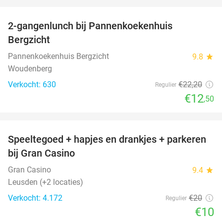
favorite_border
2-gangenlunch bij Pannenkoekenhuis
44%
Bergzicht
Pannenkoekenhuis Bergzicht
9.8
star
Woudenberg
Verkocht: 630
€22
,20
Regulier
€12
,50
favorite_border
Speeltegoed + hapjes en drankjes + parkeren
50%
bij Gran Casino
Gran Casino
9.4
star
Leusden (+2 locaties)
Verkocht: 4.172
€20
Regulier
€10