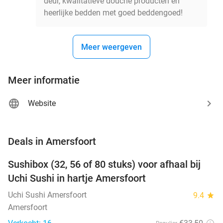
deur, kwalitatieve douche producten en
heerlijke bedden met goed beddengoed!
Meer weergeven
Meer informatie
Website
favorite_border
Deals in Amersfoort
Sushibox (32, 56 of 80 stuks) voor afhaal bij
50%
NEW
Uchi Sushi in hartje Amersfoort
TODAY
Uchi Sushi Amersfoort
9.4
star
Amersfoort