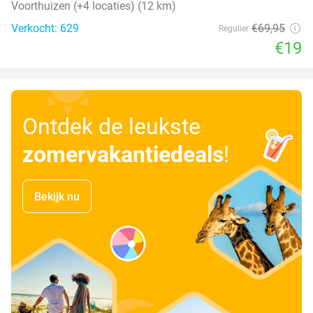
Voorthuizen (+4 locaties) (12 km)
Verkocht: 629
€69
,95
Regulier
€19
Ontdek de leukste
zomervakantiedeals
!
Bekijk nu