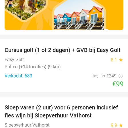
favorite_border
Cursus golf (1 of 2 dagen) + GVB bij Easy Golf
60%
Easy Golf
8.1
star
Putten (+14 locaties) (9 km)
Verkocht: 683
€249
Regulier
€99
favorite_border
Sloep varen (2 uur) voor 6 personen inclusief
41%
fles wijn bij Sloepverhuur Vathorst
Sloepverhuur Vathorst
9.9
star