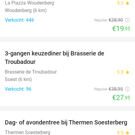
La Piazza Woudenberg
9.5
star
Woudenberg (6 km)
Verkocht: 446
€28
,90
Regulier
€19
,95
favorite_border
3-gangen keuzediner bij Brasserie de
28%
Troubadour
Brasserie de Troubadour
9.8
star
Soest (6 km)
Verkocht: 96
€38
,95
Regulier
€27
,95
favorite_border
Dag- of avondentree bij Thermen Soesterberg
29%
Thermen Soesterberg
9.5
star