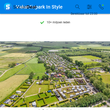
Ontdek 15.000+ deals

Vakantiepark In Style
7 dagen per week beschikbaar
Bereikbaar tot 23:00
10+ miljoen leden
9,4
op basis van
205.924 reviews
Ontdek 15.000+ deals
7 dagen per week beschikbaar
10+ miljoen leden