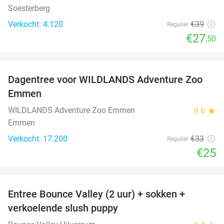
Soesterberg
Verkocht: 4.120
€39
Regulier
€27
,50
favorite_border
Dagentree voor WILDLANDS Adventure Zoo
24%
Emmen
WILDLANDS Adventure Zoo Emmen
9.6
star
Emmen
Verkocht: 17.200
€33
Regulier
€25
favorite_border
Entree Bounce Valley (2 uur) + sokken +
46%
verkoelende slush puppy