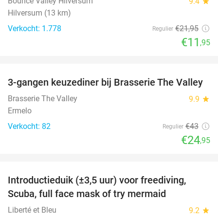
Bounce Valley Hilversum
9.4
star
Hilversum (13 km)
Verkocht: 1.778
€21
,95
Regulier
€11
,95
favorite_border
3-gangen keuzediner bij Brasserie The Valley
42%
Brasserie The Valley
9.9
star
Ermelo
Verkocht: 82
€43
Regulier
€24
,95
favorite_border
Introductieduik (±3,5 uur) voor freediving,
73%
Scuba, full face mask of try mermaid
Liberté et Bleu
9.2
star