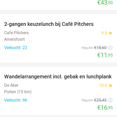
€43
,50
favorite_border
2-gangen keuzelunch bij Café Pitchers
36%
Café Pitchers
9.8
star
Amersfoort
Verkocht: 22
€18
,60
Regulier
€11
,95
favorite_border
Wandelarrangement incl. gebak en lunchplank
33%
De Aker
10.0
star
Putten (15 km)
Verkocht: 96
€25
,45
Regulier
€16
,95
favorite_border