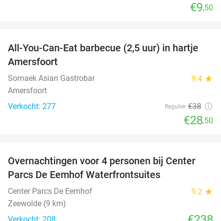
€9
,50
favorite_border
All-You-Can-Eat barbecue (2,5 uur) in hartje
25%
Amersfoort
Somaek Asian Gastrobar
9.4
star
Amersfoort
Verkocht: 277
€38
Regulier
€28
,50
favorite_border
Overnachtingen voor 4 personen bij Center
Parcs De Eemhof Waterfrontsuites
Center Parcs De Eemhof
9.2
star
Zeewolde (9 km)
€238
Verkocht: 208