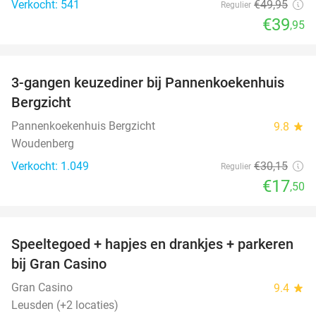
Verkocht: 541
€49
,95
Regulier
€39
,95
favorite_border
3-gangen keuzediner bij Pannenkoekenhuis
42%
Bergzicht
Pannenkoekenhuis Bergzicht
9.8
star
Woudenberg
Verkocht: 1.049
€30
,15
Regulier
€17
,50
favorite_border
Speeltegoed + hapjes en drankjes + parkeren
50%
bij Gran Casino
Gran Casino
9.4
star
Leusden (+2 locaties)