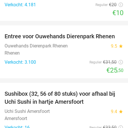
Verkocht: 4.181
€20
Regulier
€10
favorite_border
Entree voor Ouwehands Dierenpark Rhenen
19%
Ouwehands Dierenpark Rhenen
9.5
star
Rhenen
Verkocht: 3.100
€31
,50
Regulier
€25
,50
favorite_border
Sushibox (32, 56 of 80 stuks) voor afhaal bij
50%
Uchi Sushi in hartje Amersfoort
Uchi Sushi Amersfoort
9.4
star
Amersfoort
Verkocht: 16
€33
,50
Regulier