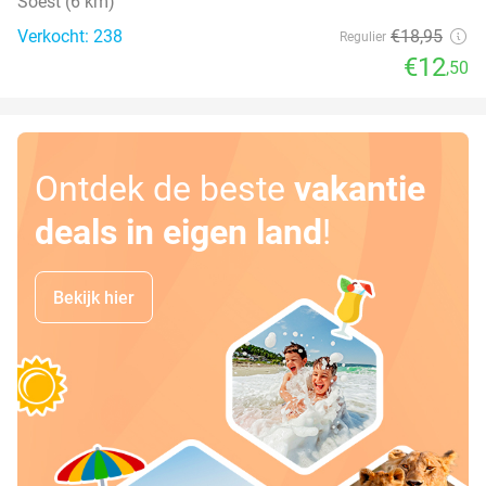
Soest (6 km)
Verkocht: 238
€18
,95
Regulier
€12
,50
Ontdek de beste
vakantie
deals in eigen land
!
Bekijk hier