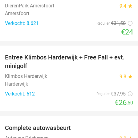
DierenPark Amersfoort
9.4
star
Amersfoort
Verkocht: 8.621
€31
,50
Regulier
€24
favorite_border
Entree Klimbos Harderwijk + Free Fall + evt.
30%
minigolf
Klimbos Harderwijk
9.8
star
Harderwijk
Verkocht: 612
€37
,95
Regulier
€26
,50
favorite_border
Complete autowasbeurt
45%
NEW
TODAY