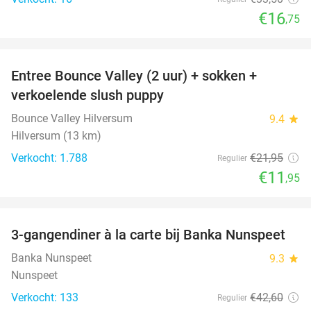
€16
,75
favorite_border
Entree Bounce Valley (2 uur) + sokken +
46%
verkoelende slush puppy
Bounce Valley Hilversum
9.4
star
Hilversum (13 km)
Verkocht: 1.788
€21
,95
Regulier
€11
,95
favorite_border
3-gangendiner à la carte bij Banka Nunspeet
53%
Banka Nunspeet
9.3
star
Nunspeet
Verkocht: 133
€42
,60
Regulier