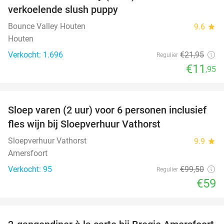
verkoelende slush puppy
Bounce Valley Houten
9.6
star
Houten
Verkocht: 1.696
€21
,95
Regulier
€11
,95
favorite_border
Sloep varen (2 uur) voor 6 personen inclusief
41%
fles wijn bij Sloepverhuur Vathorst
Sloepverhuur Vathorst
9.9
star
Amersfoort
Verkocht: 95
€99
,50
Regulier
€59
favorite_border