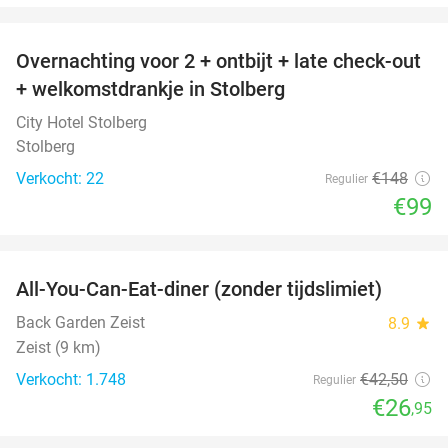
favorite_border
Overnachting voor 2 + ontbijt + late check-out
33%
+ welkomstdrankje in Stolberg
City Hotel Stolberg
Stolberg
Verkocht: 22
€148
Regulier
€99
favorite_border
All-You-Can-Eat-diner (zonder tijdslimiet)
37%
Back Garden Zeist
8.9
star
Zeist (9 km)
Verkocht: 1.748
€42
,50
Regulier
€26
,95
favorite_border