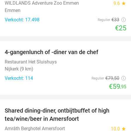
WILDLANDS Adventure Zoo Emmen
9.6
star
Emmen
Verkocht: 17.498
€33
Regulier
€25
favorite_border
4-gangenlunch of -diner van de chef
25%
Restaurant Het Sluishuys
Nijkerk (9 km)
Verkocht: 114
€79
,50
Regulier
€59
,95
favorite_border
Shared dining-diner, ontbijtbuffet of high
34%
tea/wine/beer in Amersfoort
Amrâth Berghotel Amersfoort
10.0
star