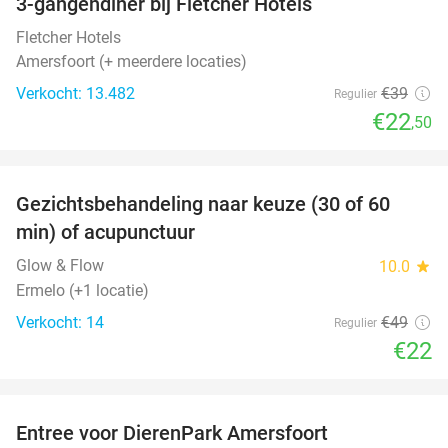
3-gangendiner bij Fletcher Hotels
42%
Fletcher Hotels
Amersfoort (+ meerdere locaties)
Verkocht: 13.482
€39
Regulier
€22
,50
favorite_border
Gezichtsbehandeling naar keuze (30 of 60
55%
NEW
min) of acupunctuur
TODAY
Glow & Flow
10.0
star
Ermelo (+1 locatie)
Verkocht: 14
€49
Regulier
€22
favorite_border
Entree voor DierenPark Amersfoort
24%