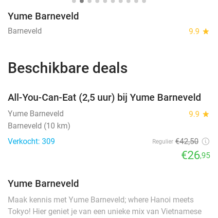
Yume Barneveld
Barneveld
9.9
star
Beschikbare deals
favorite_border
All-You-Can-Eat (2,5 uur) bij Yume Barneveld
Yume Barneveld
9.9
star
Barneveld (10 km)
Verkocht: 309
€42
,50
Regulier
€26
,95
Yume Barneveld
Maak kennis met Yume Barneveld; where Hanoi meets
Tokyo! Hier geniet je van een unieke mix van Vietnamese