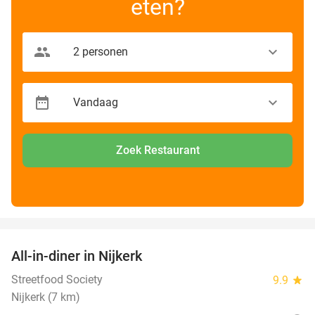
eten?
Zoek Restaurant
favorite_border
All-in-diner in Nijkerk
20%
Streetfood Society
9.9
star
Nijkerk (7 km)