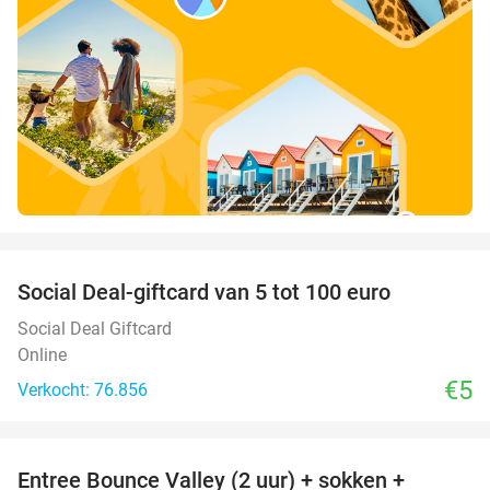
favorite_border
Social Deal-giftcard van 5 tot 100 euro
Social Deal Giftcard
Online
€5
Verkocht: 76.856
favorite_border
Entree Bounce Valley (2 uur) + sokken +
46%