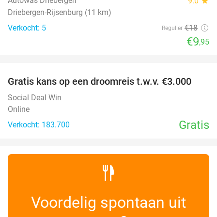
Autowas Driebergen
9.0
star
Driebergen-Rijsenburg (11 km)
Verkocht: 5
€18
Regulier
€9
,95
favorite_border
Gratis kans op een droomreis t.w.v. €3.000
Social Deal Win
Online
Gratis
Verkocht: 183.700
Voordelig spontaan uit