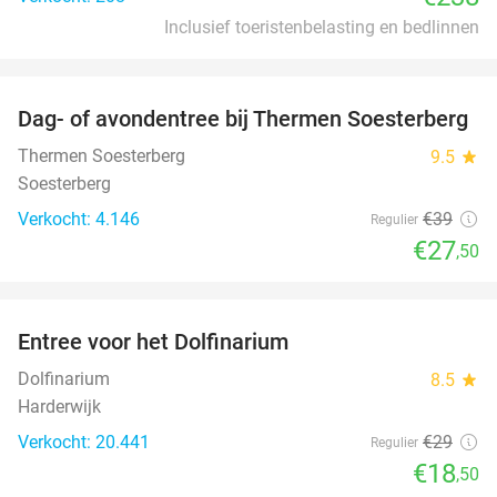
Inclusief toeristenbelasting en bedlinnen
favorite_border
Dag- of avondentree bij Thermen Soesterberg
29%
Thermen Soesterberg
9.5
star
Soesterberg
Verkocht: 4.146
€39
Regulier
€27
,50
favorite_border
Entree voor het Dolfinarium
36%
Dolfinarium
8.5
star
Harderwijk
Verkocht: 20.441
€29
Regulier
€18
,50