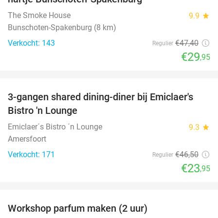
The Smoke House
9.9
star
Bunschoten-Spakenburg (8 km)
Verkocht: 143
€47
,40
Regulier
€29
,95
favorite_border
3-gangen shared dining-diner bij Emiclaer's
48%
Bistro 'n Lounge
Emiclaer´s Bistro ´n Lounge
9.3
star
Amersfoort
Verkocht: 171
€46
,50
Regulier
€23
,95
favorite_border
Workshop parfum maken (2 uur)
50%