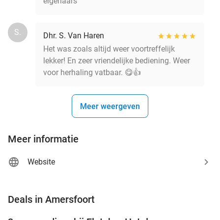
eigenaars
S.
Dhr. S. Van Haren
Het was zoals altijd weer voortreffelijk
lekker! En zeer vriendelijke bediening. Weer
voor herhaling vatbaar. 😋👍
Meer weergeven
Meer informatie
Website
favorite_border
Deals in Amersfoort