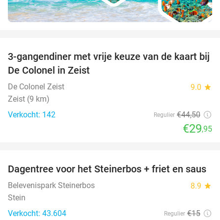
favorite_border
3-gangendiner met vrije keuze van de kaart bij
33%
De Colonel in Zeist
De Colonel Zeist
9.0
star
Zeist (9 km)
Verkocht: 142
€44
,50
Regulier
€29
,95
favorite_border
Dagentree voor het Steinerbos + friet en saus
37%
Belevenispark Steinerbos
8.9
star
Stein
Verkocht: 43.604
€15
Regulier