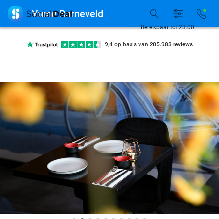

Yume Barneveld
Bereikbaar tot 23:00
Ontdek 15.000+ deals
7 dagen per week beschikbaar
10+ miljoen leden
9,4
op basis van
205.983 reviews
Ontdek 15.000+ deals
7 dagen per week beschikbaar
10+ miljoen leden