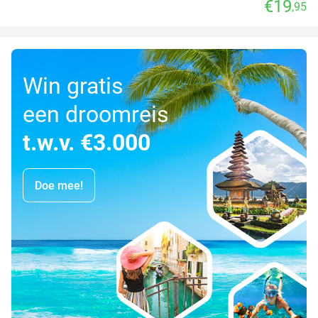
€19
,95
Win gratis
een droomreis
t.w.v. €3.000
Doe mee!