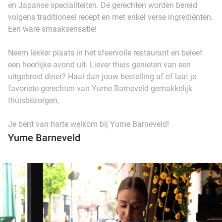
en Japanse specialiteiten. De gerechten worden bereid
volgens traditioneel recept en met enkel verse ingrediënten.
Een ware smaaksensatie!
Neem lekker plaats in het sfeervolle restaurant en beleef
een heerlijke avond uit. Liever thuis genieten van een
uitgebreid diner? Haal dan jouw bestelling af of laat je
favoriete gerechten van Yume Barneveld gemakkelijk
thuisbezorgen.
Je bent van harte welkom bij Yume Barneveld!
Yume Barneveld