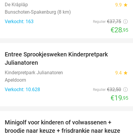
De Krâplâp
9.9
star
Bunschoten-Spakenburg (8 km)
Verkocht: 163
€37
,75
Regulier
€28
,95
favorite_border
Entree Sprookjesweken Kinderpretpark
39%
Julianatoren
Kinderpretpark Julianatoren
9.4
star
Apeldoorn
Verkocht: 10.628
€32
,50
Regulier
€19
,95
favorite_border
Minigolf voor kinderen of volwassenen +
39%
broodje naar keuze + frisdrankje naar keuze