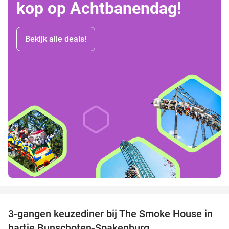
kop op Achtbanendag!
Bekijk alle deals!
favorite_border
3-gangen keuzediner bij The Smoke House in
37%
hartje Bunschoten-Spakenburg