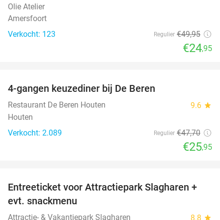
Olie Atelier
Amersfoort
Verkocht: 123
€49
,95
Regulier
€24
,95
favorite_border
4-gangen keuzediner bij De Beren
46%
Restaurant De Beren Houten
9.6
star
Houten
Verkocht: 2.089
€47
,70
Regulier
€25
,95
favorite_border
Entreeticket voor Attractiepark Slagharen +
41%
evt. snackmenu
Attractie- & Vakantiepark Slagharen
8.8
star