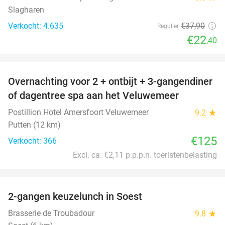
Slagharen
Verkocht: 4.635
€37
,90
Regulier
€22
,40
favorite_border
Overnachting voor 2 + ontbijt + 3-gangendiner
of dagentree spa aan het Veluwemeer
Postillion Hotel Amersfoort Veluwemeer
9.2
star
Putten (12 km)
€125
Verkocht: 366
Excl. ca. €2,11 p.p.p.n. toeristenbelasting
favorite_border
2-gangen keuzelunch in Soest
34%
Brasserie de Troubadour
9.8
star