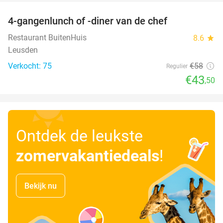
4-gangenlunch of -diner van de chef
25%
Restaurant BuitenHuis
8.6
star
Leusden
Verkocht: 75
€58
Regulier
€43
,50
Ontdek de leukste
zomervakantiedeals
!
Bekijk nu