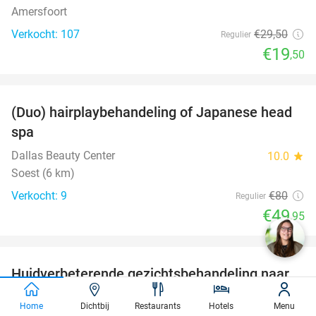
Amersfoort
Verkocht: 107
€29
,50
Regulier
€19
,50
favorite_border
(Duo) hairplaybehandeling of Japanese head
38%
spa
Dallas Beauty Center
10.0
star
Soest (6 km)
Verkocht: 9
€80
Regulier
€49
,95
favorite_border
Huidverbeterende gezichtsbehandeling naar
88%
keuze
Home
Dichtbij
Restaurants
Hotels
Menu