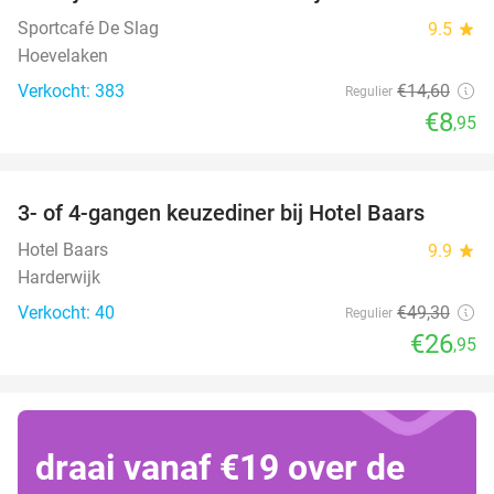
Sportcafé De Slag
9.5
star
Hoevelaken
Verkocht: 383
€14
,60
Regulier
€8
,95
favorite_border
3- of 4-gangen keuzediner bij Hotel Baars
45%
Hotel Baars
9.9
star
Harderwijk
Verkocht: 40
€49
,30
Regulier
€26
,95
draai vanaf €19 over de