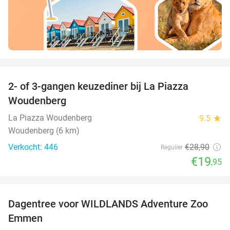
favorite_border
2- of 3-gangen keuzediner bij La Piazza
31%
Woudenberg
La Piazza Woudenberg
9.5
star
Woudenberg (6 km)
Verkocht: 446
€28
,90
Regulier
€19
,95
favorite_border
Dagentree voor WILDLANDS Adventure Zoo
24%
Emmen