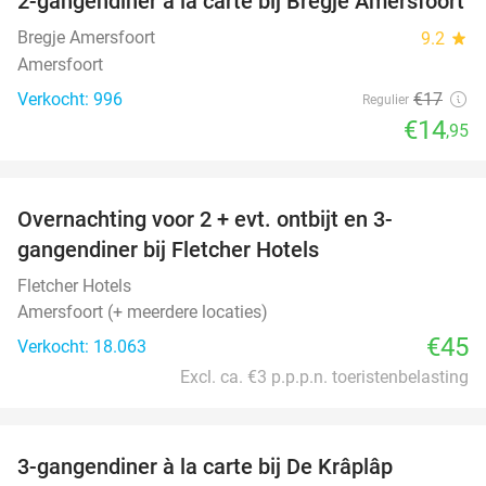
2-gangendiner à la carte bij Bregje Amersfoort
12%
Bregje Amersfoort
9.2
star
Amersfoort
Verkocht: 996
€17
Regulier
€14
,95
favorite_border
Overnachting voor 2 + evt. ontbijt en 3-
gangendiner bij Fletcher Hotels
Fletcher Hotels
Amersfoort (+ meerdere locaties)
€45
Verkocht: 18.063
Excl. ca. €3 p.p.p.n. toeristenbelasting
favorite_border
3-gangendiner à la carte bij De Krâplâp
23%