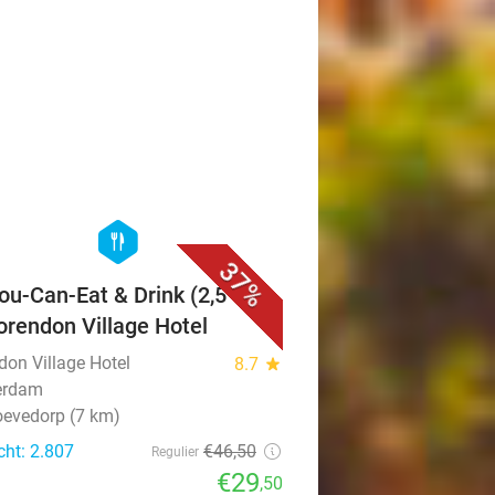
favorite_border
hexagon
food
37%
You-Can-Eat & Drink (2,5 uur)
Corendon Village Hotel
don Village Hotel
8.7
star
erdam
evedorp (7 km)
cht: 2.807
€46
,50
Regulier
€29
,50