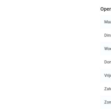
Open
Ma
Din
Wo
Don
Vri
Zat
Zo