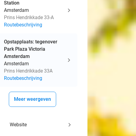
Station
Amsterdam
Prins Hendrikkade 33-A
Routebeschrijving
Opstapplaats: tegenover
Park Plaza Victoria
Amsterdam
Amsterdam
Prins Hendrikkade 33A
Routebeschrijving
Meer weergeven
keyboard_arrow_right
Website