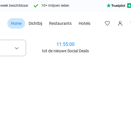
 week beschikbaar
10+ miljoen leden
Home
Dichtbij
Restaurants
Hotels
11:54:58
keyboard_arrow_down
tot de nieuwe Social Deals
favorite_border