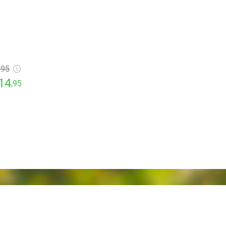
,95
14
,95