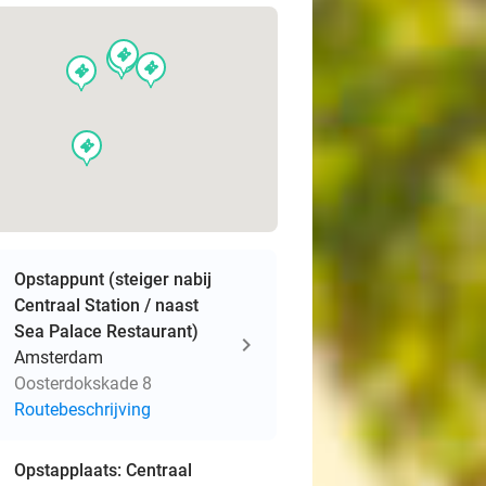
events
events
events
events
events
Opstappunt (steiger nabij
Centraal Station / naast
Sea Palace Restaurant)
Amsterdam
Oosterdokskade 8
Routebeschrijving
Opstapplaats: Centraal