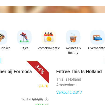
Drinken
Uitjes
Zomervakantie
Wellness &
Overnacht
Beauty
favorite_border
n
34%
ner bij Formosa
Entree This Is Holland
This Is Holland
Amsterdam
9.4
star
Verkocht: 2.317
€37
,05
Regulier