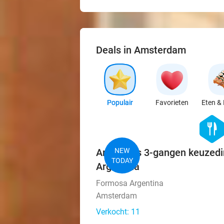
Deals in Amsterdam
Populair
Favorieten
Eten & 
hexago
food
Argentijns 3-gangen keuzedi
NEW
TODAY
Argentina
Formosa Argentina
Amsterdam
Verkocht: 11