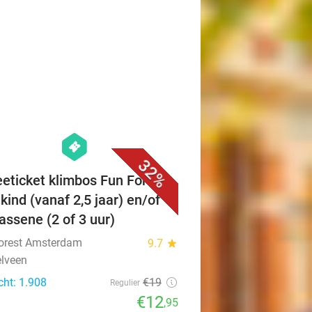
favorite_border
hexagon
events
32%
eeticket klimbos Fun Forest
kind (vanaf 2,5 jaar) en/of
assene (2 of 3 uur)
orest Amsterdam
9.7
star
lveen
cht: 1.908
€19
Regulier
€12
,95