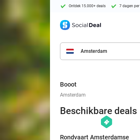
Ontdek 15.000+ deals
7 dagen per
Amsterdam
Booot
Amsterdam
Beschikbare deals
hexagon
events
Rondvaart Amsterdamse