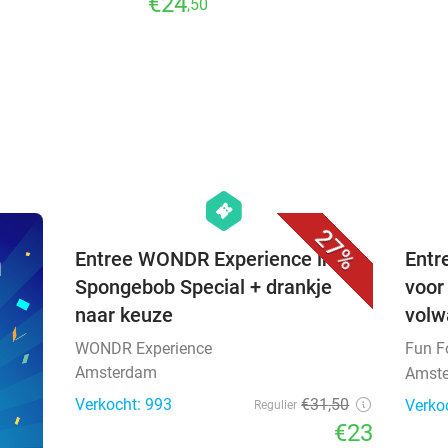
€24
,50
favorite_border
hexagon
events
27%
n
Entree WONDR Experience inc.
Entr
Spongebob Special + drankje
voor 
naar keuze
volw
WONDR Experience
Fun F
Amsterdam
Amste
Verkocht: 993
€31
,50
Verko
Regulier
€23