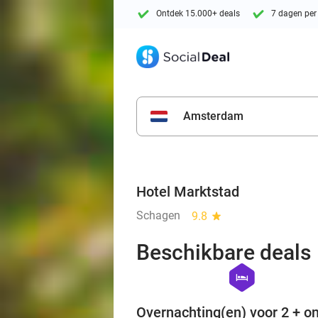
Ontdek 15.000+ deals
7 dagen per
Amsterdam
Hotel Marktstad
Schagen
9.8
star
Beschikbare deals
hexagon
hotel
Overnachting(en) voor 2 + on