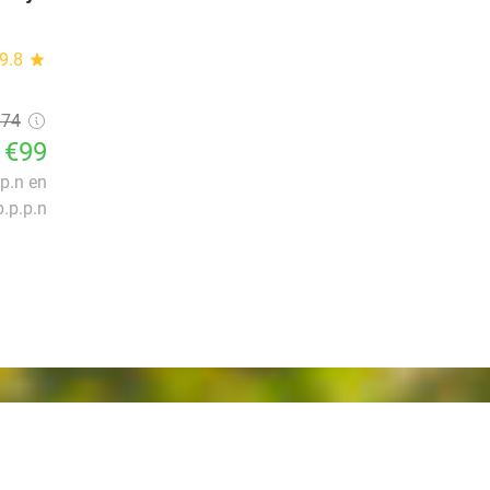
9.8
star
174
€99
.p.n en
.p.p.n