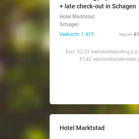
+ late check-out in Schagen
Hotel Marktstad
Schagen
Verkocht: 1.415
€
Regulier
Excl. €2,33 toeristenbelasting p.p
€1,42 administratiekosten p
Hotel Marktstad