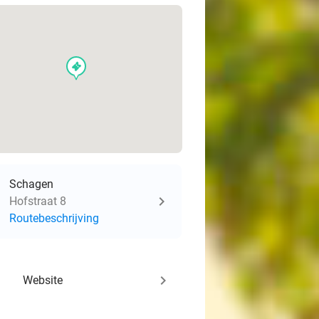
events
Schagen
Hofstraat 8
Routebeschrijving
keyboard_arrow_right
Website