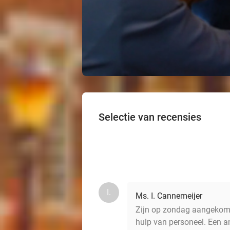
Selectie van recensies
I.
Ms. I. Cannemeijer
Zijn op zondag aangekomen
hulp van personeel. Een a