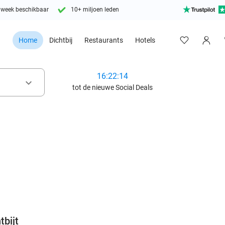
 week beschikbaar
10+ miljoen leden
Home
Dichtbij
Restaurants
Hotels
16:22:12
keyboard_arrow_down
tot de nieuwe Social Deals
favorite_border
tbijt