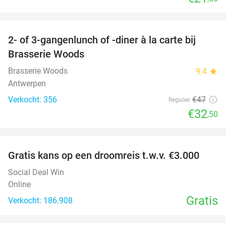
favorite_border
2- of 3-gangenlunch of -diner à la carte bij
31%
Brasserie Woods
Brasserie Woods
9.4
star
Antwerpen
Verkocht: 356
€47
Regulier
€32
,50
favorite_border
Gratis kans op een droomreis t.w.v. €3.000
Social Deal Win
Online
Gratis
Verkocht: 186.908
favorite_border