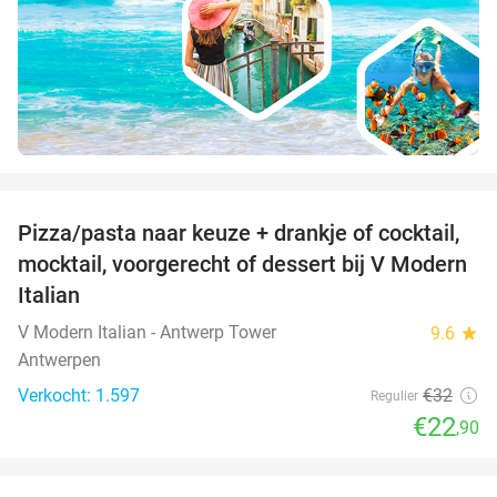
favorite_border
Pizza/pasta naar keuze + drankje of cocktail,
28%
mocktail, voorgerecht of dessert bij V Modern
Italian
V Modern Italian - Antwerp Tower
9.6
star
Antwerpen
Verkocht: 1.597
€32
Regulier
€22
,90
favorite_border