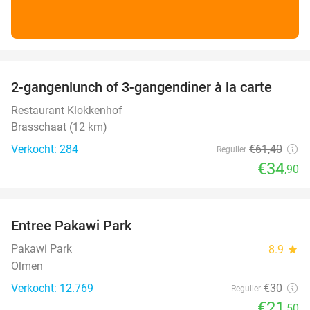
favorite_border
2-gangenlunch of 3-gangendiner à la carte
43%
Restaurant Klokkenhof
Brasschaat (12 km)
Verkocht: 284
€61
,40
Regulier
€34
,90
favorite_border
Entree Pakawi Park
28%
Pakawi Park
8.9
star
Olmen
Verkocht: 12.769
€30
Regulier
€21
,50