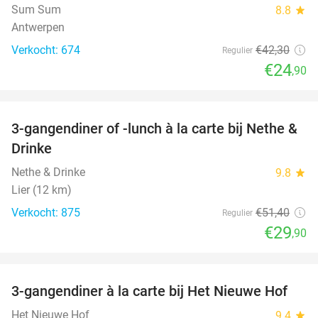
Sum Sum
8.8
star
Antwerpen
Verkocht: 674
€42
,30
Regulier
€24
,90
favorite_border
3-gangendiner of -lunch à la carte bij Nethe &
42%
Drinke
Nethe & Drinke
9.8
star
Lier (12 km)
Verkocht: 875
€51
,40
Regulier
€29
,90
favorite_border
3-gangendiner à la carte bij Het Nieuwe Hof
45%
Het Nieuwe Hof
9.4
star