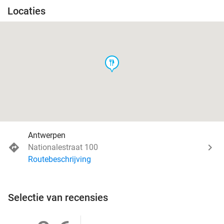
Locaties
food
Antwerpen
Nationalestraat 100
Routebeschrijving
Selectie van recensies