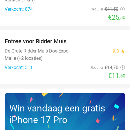
Verkocht: 874
€41
,50
Regulier
€25
,50
favorite_border
Entree voor Ridder Muis
22%
De Grote Ridder Muis Doe-Expo
9.3
star
Malle (+2 locaties)
Verkocht: 511
€14
,70
Regulier
€11
,50
Win vandaag een gratis
iPhone 17 Pro