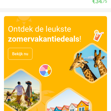
€34
,75
Ontdek de leukste
zomervakantiedeals
!
Bekijk nu