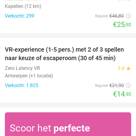
Kapellen (12 km)
Verkocht: 299
€46
,80
Regulier
€25
,90
favorite_border
VR-experience (1-5 pers.) met 2 of 3 spellen
32%
naar keuze of escaperoom (30 of 45 min)
Zero Latency VR
9.8
star
Antwerpen (+1 locatie)
Verkocht: 1.825
€21
,90
Regulier
€14
,90
Scoor het
perfecte