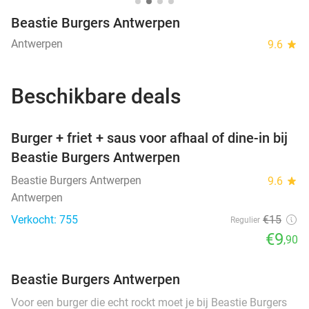
Beastie Burgers Antwerpen
Antwerpen
9.6
star
Beschikbare deals
favorite_border
Burger + friet + saus voor afhaal of dine-in bij
Beastie Burgers Antwerpen
Beastie Burgers Antwerpen
9.6
star
Antwerpen
Verkocht: 755
€15
Regulier
€9
,90
Beastie Burgers Antwerpen
Voor een burger die echt rockt moet je bij Beastie Burgers