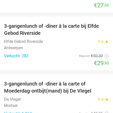
€27
,95
favorite_border
3-gangenlunch of -diner à la carte bij Elfde
41%
Gebod Riverside
Elfde Gebod Riverside
9.6
star
Antwerpen
Verkocht: 282
€50
,30
Regulier
€29
,90
favorite_border
3-gangenlunch of -diner à la carte of
40%
Moederdag-ontbijt(mand) bij De Vlegel
De Vlegel
9.4
star
Mortsel