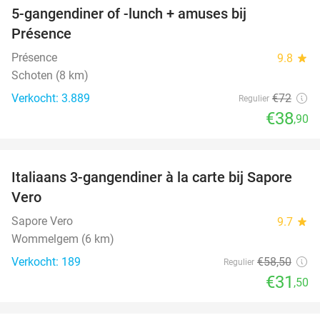
5-gangendiner of -lunch + amuses bij
46%
Présence
Présence
9.8
star
Schoten (8 km)
Verkocht: 3.889
€72
Regulier
€38
,90
favorite_border
Italiaans 3-gangendiner à la carte bij Sapore
46%
Vero
Sapore Vero
9.7
star
Wommelgem (6 km)
Verkocht: 189
€58
,50
Regulier
€31
,50
favorite_border