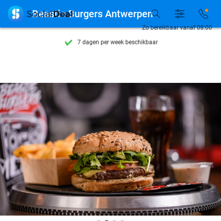
Ontdek 15.000+ deals

Beastie Burgers Antwerpen
7 dagen per week beschikbaar
Zo bereikbaar vanaf 08:00
10+ miljoen leden
9,4
op basis van
206.239 reviews
Ontdek 15.000+ deals
7 dagen per week beschikbaar
10+ miljoen leden