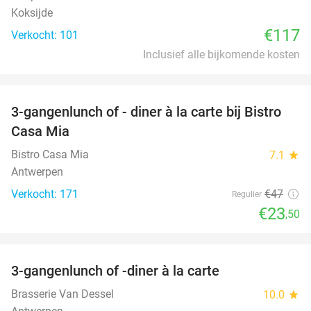
Koksijde
€117
Verkocht: 101
Inclusief alle bijkomende kosten
favorite_border
3-gangenlunch of - diner à la carte bij Bistro
50%
Casa Mia
Bistro Casa Mia
7.1
star
Antwerpen
Verkocht: 171
€47
Regulier
€23
,50
favorite_border
3-gangenlunch of -diner à la carte
46%
Brasserie Van Dessel
10.0
star