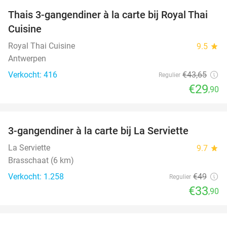
Thais 3-gangendiner à la carte bij Royal Thai
32%
Cuisine
Royal Thai Cuisine
9.5
star
Antwerpen
Verkocht: 416
€43
,65
Regulier
€29
,90
favorite_border
3-gangendiner à la carte bij La Serviette
31%
La Serviette
9.7
star
Brasschaat (6 km)
Verkocht: 1.258
€49
Regulier
€33
,90
favorite_border