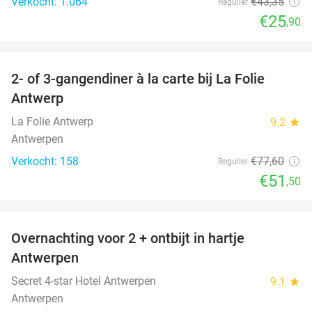
Verkocht: 1.064
€43
,35
Regulier
€25
,90
favorite_border
2- of 3-gangendiner à la carte bij La Folie
34%
Antwerp
La Folie Antwerp
9.2
star
Antwerpen
Verkocht: 158
€77
,60
Regulier
€51
,50
favorite_border
Overnachting voor 2 + ontbijt in hartje
46%
Antwerpen
Secret 4-star Hotel Antwerpen
9.1
star
Antwerpen