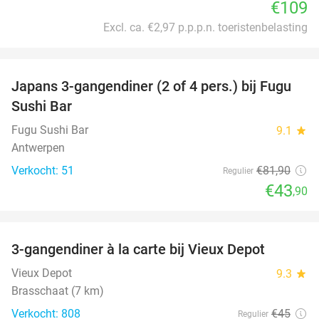
€109
Excl. ca. €2,97 p.p.p.n. toeristenbelasting
favorite_border
Japans 3-gangendiner (2 of 4 pers.) bij Fugu
46%
Sushi Bar
Fugu Sushi Bar
9.1
star
Antwerpen
Verkocht: 51
€81
,90
Regulier
€43
,90
favorite_border
3-gangendiner à la carte bij Vieux Depot
38%
Vieux Depot
9.3
star
Brasschaat (7 km)
Verkocht: 808
€45
Regulier