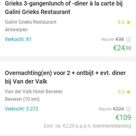
Grieks 3-gangenlunch of -diner à la carte bij
34%
Galini Grieks Restaurant
Galini Grieks Restaurant
9.6
star
Antwerpen
Verkocht: 81
€38
Regulier
€24
,90
favorite_border
Overnachting(en) voor 2 + ontbijt + evt. diner
51%
bij Van der Valk
Van der Valk Hotel Beveren
9.5
star
Beveren (10 km)
Verkocht: 3.272
€224
Regulier
€109
Excl. ca. €2,20 p.p.p.n. toeristenbelasting
favorite_border