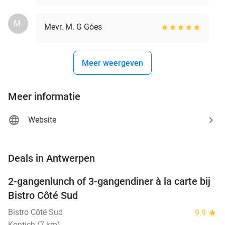
M.
Mevr. M. G Góes
Meer weergeven
Meer informatie
Website
favorite_border
Deals in Antwerpen
2-gangenlunch of 3-gangendiner à la carte bij
39%
Bistro Côté Sud
Bistro Côté Sud
9.9
star
Kontich (7 km)