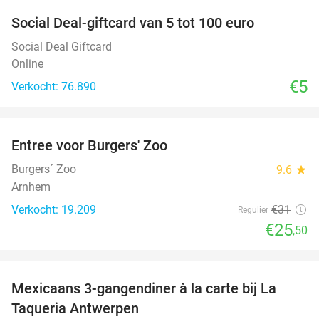
Social Deal-giftcard van 5 tot 100 euro
Social Deal Giftcard
Online
€5
Verkocht: 76.890
favorite_border
Entree voor Burgers' Zoo
18%
Burgers´ Zoo
9.6
star
Arnhem
Verkocht: 19.209
€31
Regulier
€25
,50
favorite_border
Mexicaans 3-gangendiner à la carte bij La
32%
Taqueria Antwerpen