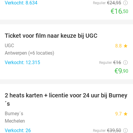
Verkocht: 8.634
€24
,95
Regulier
€16
,50
favorite_border
Ticket voor film naar keuze bij UGC
38%
UGC
8.8
star
Antwerpen (+6 locaties)
Verkocht: 12.315
€16
Regulier
€9
,90
favorite_border
2 heats karten + licentie voor 24 uur bij Burney
37%
NEW
´s
TODAY
Burney´s
9.7
star
Mechelen
Verkocht: 26
€39
,50
Regulier