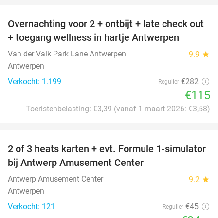
Overnachting voor 2 + ontbijt + late check out
59%
+ toegang wellness in hartje Antwerpen
Van der Valk Park Lane Antwerpen
9.9
star
Antwerpen
Verkocht: 1.199
€282
Regulier
€115
Toeristenbelasting: €3,39 (vanaf 1 maart 2026: €3,58)
favorite_border
2 of 3 heats karten + evt. Formule 1-simulator
23%
bij Antwerp Amusement Center
Antwerp Amusement Center
9.2
star
Antwerpen
Verkocht: 121
€45
Regulier