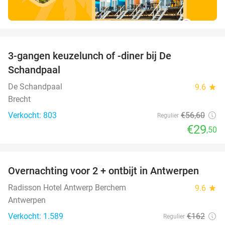
favorite_border
3-gangen keuzelunch of -diner bij De
48%
Schandpaal
De Schandpaal
9.6
star
Brecht
Verkocht: 803
€56
,60
Regulier
€29
,50
favorite_border
Overnachting voor 2 + ontbijt in Antwerpen
33%
Radisson Hotel Antwerp Berchem
9.6
star
Antwerpen
Verkocht: 1.589
€162
Regulier