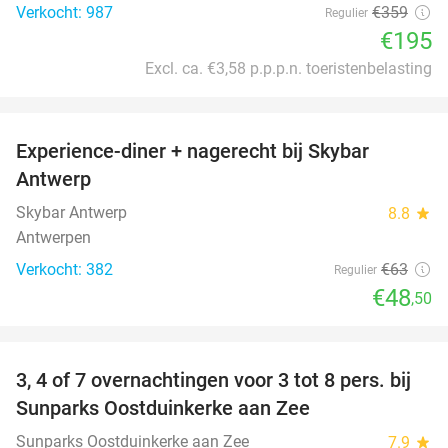
Verkocht: 987
€359
Regulier
€195
Excl. ca. €3,58 p.p.p.n. toeristenbelasting
favorite_border
Experience-diner + nagerecht bij Skybar
23%
Antwerp
Skybar Antwerp
8.8
star
Antwerpen
Verkocht: 382
€63
Regulier
€48
,50
favorite_border
3, 4 of 7 overnachtingen voor 3 tot 8 pers. bij
Sunparks Oostduinkerke aan Zee
Sunparks Oostduinkerke aan Zee
7.9
star