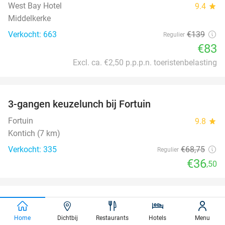
West Bay Hotel
9.4
star
Middelkerke
Verkocht: 663
€139
Regulier
€83
Excl. ca. €2,50 p.p.p.n. toeristenbelasting
favorite_border
3-gangen keuzelunch bij Fortuin
47%
Fortuin
9.8
star
Kontich (7 km)
Verkocht: 335
€68
,75
Regulier
€36
,50
favorite_border
Entree trampolinepark en inflatablepark (110
40%
min) + anti-slipsokken
Home
Dichtbij
Restaurants
Hotels
Menu