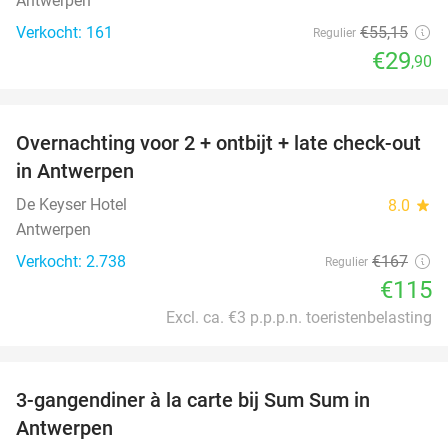
Antwerpen
Verkocht: 161
€55
,15
Regulier
€29
,90
favorite_border
Overnachting voor 2 + ontbijt + late check-out
31%
in Antwerpen
De Keyser Hotel
8.0
star
Antwerpen
Verkocht: 2.738
€167
Regulier
€115
Excl. ca. €3 p.p.p.n. toeristenbelasting
favorite_border
3-gangendiner à la carte bij Sum Sum in
41%
Antwerpen