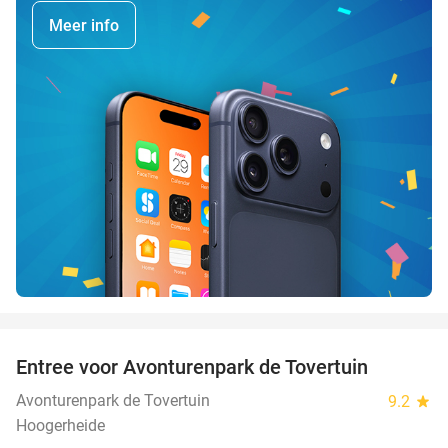
Meer info
favorite_border
Entree voor Avonturenpark de Tovertuin
34%
Avonturenpark de Tovertuin
9.2
star
Hoogerheide