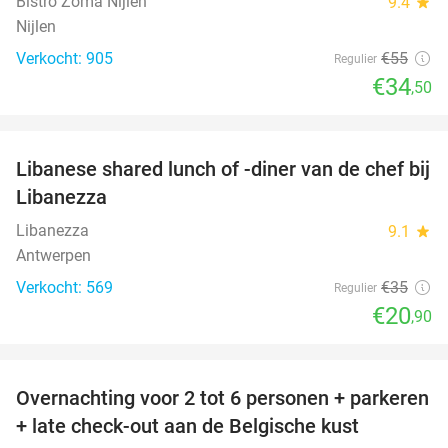
Bistro Zoma Nijlen
9.4
star
Nijlen
Verkocht: 905
€55
Regulier
€34
,50
favorite_border
Libanese shared lunch of -diner van de chef bij
40%
Libanezza
Libanezza
9.1
star
Antwerpen
Verkocht: 569
€35
Regulier
€20
,90
favorite_border
Overnachting voor 2 tot 6 personen + parkeren
40%
+ late check-out aan de Belgische kust