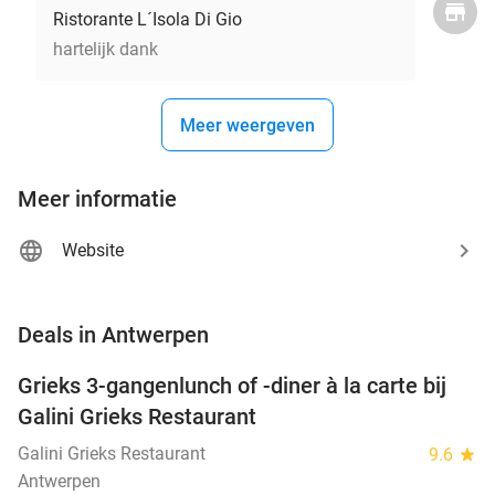
Ristorante L´Isola Di Gio
hartelijk dank
Meer weergeven
Meer informatie
Website
favorite_border
Deals in Antwerpen
Grieks 3-gangenlunch of -diner à la carte bij
34%
NEW
Galini Grieks Restaurant
TODAY
Galini Grieks Restaurant
9.6
star
Antwerpen