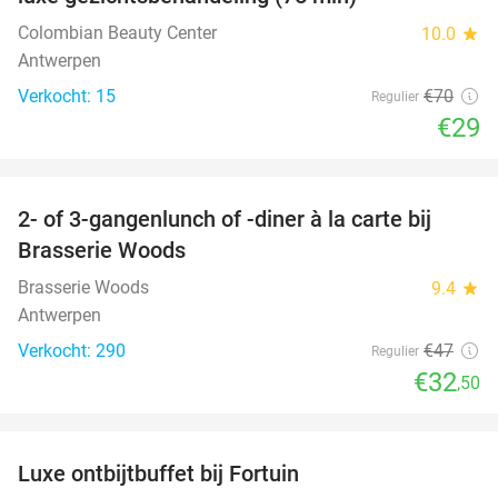
Colombian Beauty Center
10.0
star
Antwerpen
Verkocht: 15
€70
Regulier
€29
favorite_border
2- of 3-gangenlunch of -diner à la carte bij
31%
Brasserie Woods
Brasserie Woods
9.4
star
Antwerpen
Verkocht: 290
€47
Regulier
€32
,50
favorite_border
Luxe ontbijtbuffet bij Fortuin
20%