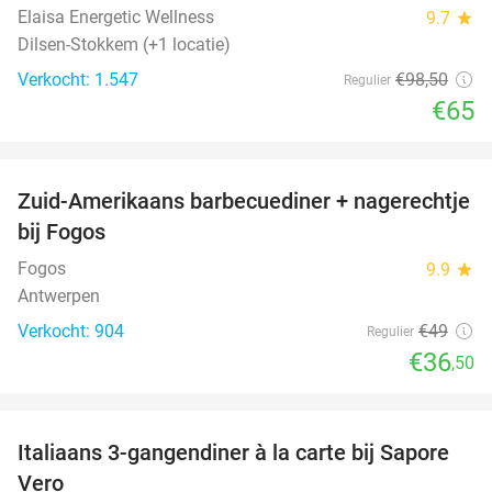
Elaisa Energetic Wellness
9.7
star
Dilsen-Stokkem (+1 locatie)
Verkocht: 1.547
€98
,50
Regulier
€65
favorite_border
Zuid-Amerikaans barbecuediner + nagerechtje
26%
bij Fogos
Fogos
9.9
star
Antwerpen
Verkocht: 904
€49
Regulier
€36
,50
favorite_border
Italiaans 3-gangendiner à la carte bij Sapore
46%
Vero