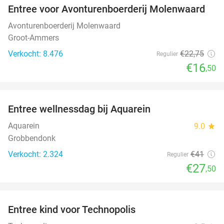
Entree voor Avonturenboerderij Molenwaard
27%
Avonturenboerderij Molenwaard
Groot-Ammers
Verkocht: 8.476
€22
,75
Regulier
€16
,50
favorite_border
Entree wellnessdag bij Aquarein
33%
Aquarein
9.0
star
Grobbendonk
Verkocht: 2.324
€41
Regulier
€27
,50
favorite_border
Entree kind voor Technopolis
50%