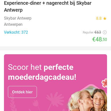
Experience-diner + nagerecht bij Skybar
23%
Antwerp
Skybar Antwerp
8.8
star
Antwerpen
Verkocht: 372
€63
Regulier
€48
,50
Scoor het
perfecte
moederdagcadeau!
Ontdek hier