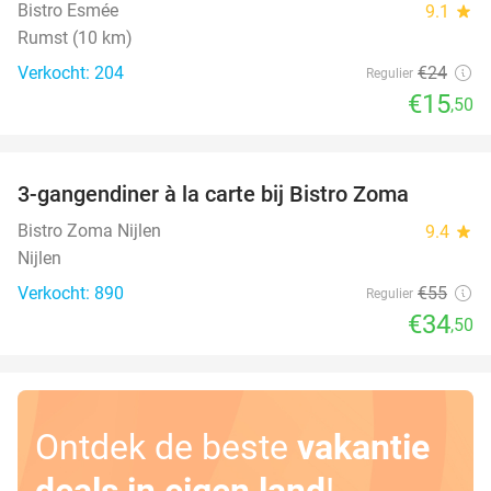
Bistro Esmée
9.1
star
Rumst (10 km)
Verkocht: 204
€24
Regulier
€15
,50
favorite_border
3-gangendiner à la carte bij Bistro Zoma
37%
Bistro Zoma Nijlen
9.4
star
Nijlen
Verkocht: 890
€55
Regulier
€34
,50
Ontdek de beste
vakantie
deals in eigen land
!