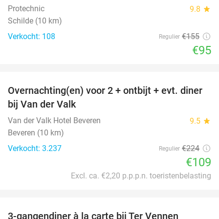
Protechnic
9.8
star
Schilde (10 km)
Verkocht: 108
€155
Regulier
€95
favorite_border
Overnachting(en) voor 2 + ontbijt + evt. diner
51%
bij Van der Valk
Van der Valk Hotel Beveren
9.5
star
Beveren (10 km)
Verkocht: 3.237
€224
Regulier
€109
Excl. ca. €2,20 p.p.p.n. toeristenbelasting
favorite_border
3-gangendiner à la carte bij Ter Vennen