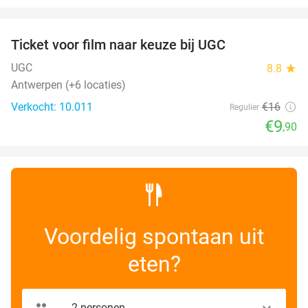
favorite_border
Ticket voor film naar keuze bij UGC
38%
UGC
8.8
star
Antwerpen (+6 locaties)
Verkocht: 10.011
€16
Regulier
€9
,90
Voordelig spontaan uit
eten?