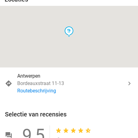
food
Antwerpen
Bordeauxstraat 11-13
Routebeschrijving
Selectie van recensies
9,5