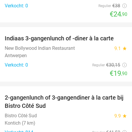
Verkocht: 0
€38
Regulier
€24
,90
favorite_border
Indiaas 3-gangenlunch of -diner à la carte
34%
NEW
TODAY
New Bollywood Indian Restaurant
9.1
star
Antwerpen
Verkocht: 0
€30
,15
Regulier
€19
,90
favorite_border
2-gangenlunch of 3-gangendiner à la carte bij
39%
Bistro Côté Sud
Bistro Côté Sud
9.9
star
Kontich (7 km)