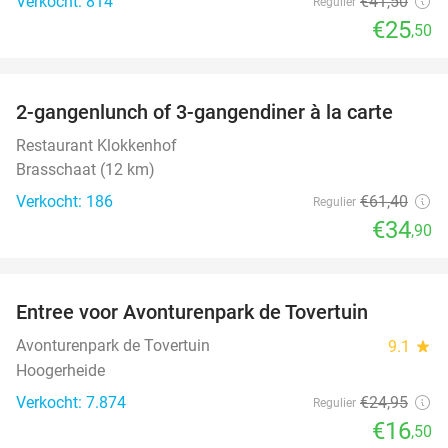
Verkocht: 814
€41
,50
Regulier
€25
,50
favorite_border
2-gangenlunch of 3-gangendiner à la carte
43%
Restaurant Klokkenhof
Brasschaat (12 km)
Verkocht: 186
€61
,40
Regulier
€34
,90
favorite_border
Entree voor Avonturenpark de Tovertuin
34%
Avonturenpark de Tovertuin
9.1
star
Hoogerheide
Verkocht: 7.874
€24
,95
Regulier
€16
,50