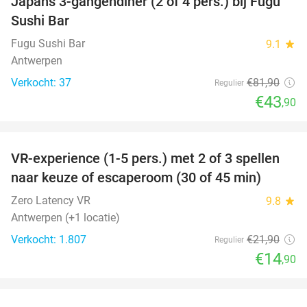
Japans 3-gangendiner (2 of 4 pers.) bij Fugu
46%
Sushi Bar
Fugu Sushi Bar
9.1
star
Antwerpen
Verkocht: 37
€81
,90
Regulier
€43
,90
favorite_border
VR-experience (1-5 pers.) met 2 of 3 spellen
32%
naar keuze of escaperoom (30 of 45 min)
Zero Latency VR
9.8
star
Antwerpen (+1 locatie)
Verkocht: 1.807
€21
,90
Regulier
€14
,90
favorite_border