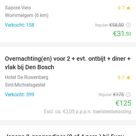
Sapore Vero
9.7
star
Wommelgem (6 km)
Verkocht: 158
€58
,50
Regulier
€31
,50
favorite_border
Overnachting(en) voor 2 + evt. ontbijt + diner +
29%
vlak bij Den Bosch
Hotel De Ruwenberg
9.7
star
Sint-Michielsgestel
Verkocht: 399
€175
Regulier
€125
Excl. ca. €2,05 p.p.p.n. toeristenbelasting
favorite_border