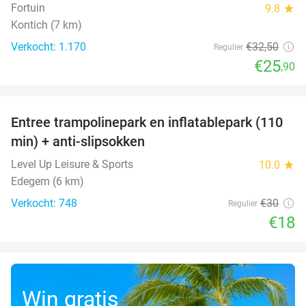
Fortuin
9.8
star
Kontich (7 km)
Verkocht: 1.170
€32
,50
Regulier
€25
,90
favorite_border
Entree trampolinepark en inflatablepark (110
40%
min) + anti-slipsokken
Level Up Leisure & Sports
10.0
star
Edegem (6 km)
Verkocht: 748
€30
Regulier
€18
Win gratis