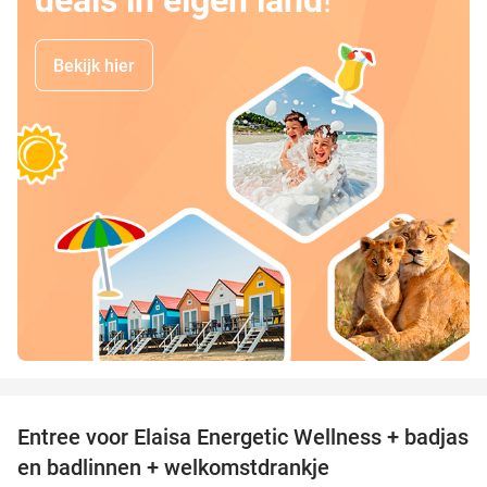
Bekijk hier
favorite_border
Entree voor Elaisa Energetic Wellness + badjas
34%
en badlinnen + welkomstdrankje