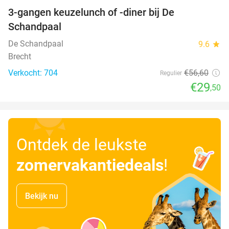
3-gangen keuzelunch of -diner bij De
48%
Schandpaal
De Schandpaal
9.6
star
Brecht
Verkocht: 704
€56
,60
Regulier
€29
,50
Ontdek de leukste
zomervakantiedeals
!
Bekijk nu