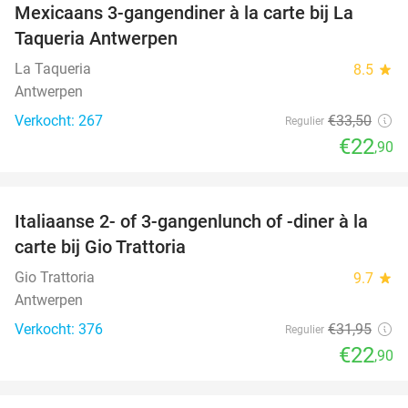
Mexicaans 3-gangendiner à la carte bij La
32%
Taqueria Antwerpen
La Taqueria
8.5
star
Antwerpen
Verkocht: 267
€33
,50
Regulier
€22
,90
favorite_border
Italiaanse 2- of 3-gangenlunch of -diner à la
28%
carte bij Gio Trattoria
Gio Trattoria
9.7
star
Antwerpen
Verkocht: 376
€31
,95
Regulier
€22
,90
favorite_border