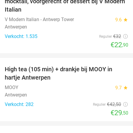
mocktail, voorgerecht of dessert bij V Modern
Italian
V Modern Italian - Antwerp Tower
9.6
star
Antwerpen
Verkocht: 1.535
€32
Regulier
€22
,90
favorite_border
High tea (105 min) + drankje bij MOOY in
31%
hartje Antwerpen
MOOY
9.7
star
Antwerpen
Verkocht: 282
€42
,50
Regulier
€29
,50
favorite_border