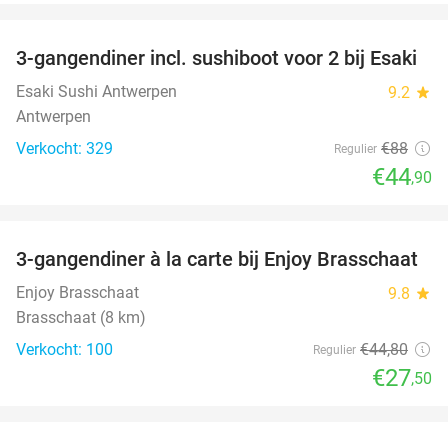
favorite_border
3-gangendiner incl. sushiboot voor 2 bij Esaki
49%
Esaki Sushi Antwerpen
9.2
star
Antwerpen
Verkocht: 329
€88
Regulier
€44
,90
favorite_border
3-gangendiner à la carte bij Enjoy Brasschaat
39%
Enjoy Brasschaat
9.8
star
Brasschaat (8 km)
Verkocht: 100
€44
,80
Regulier
€27
,50
favorite_border