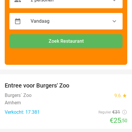
Zoek Restaurant
favorite_border
Entree voor Burgers' Zoo
18%
Burgers´ Zoo
9.6
star
Arnhem
Verkocht: 17.381
€31
Regulier
€25
,50
favorite_border