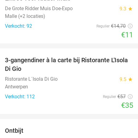
25%
De Grote Ridder Muis Doe-Expo
9.3
star
Malle (+2 locaties)
Verkocht: 92
€14
,70
Regulier
€11
favorite_border
3-gangendiner à la carte bij Ristorante L'Isola
39%
Di Gio
Ristorante L´Isola Di Gio
9.5
star
Antwerpen
Verkocht: 112
€57
Regulier
€35
favorite_border
Ontbijt
35%