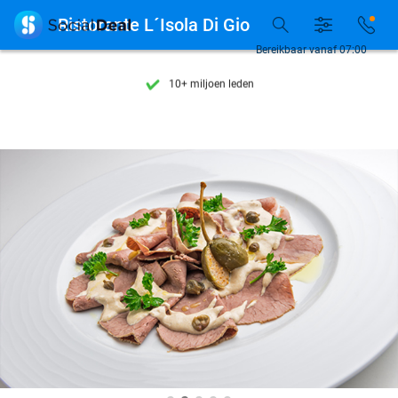
Ontdek 15.000+ deals

Ristorante L´Isola Di Gio
7 dagen per week beschikbaar
Bereikbaar vanaf 07:00
10+ miljoen leden
9,4
op basis van
205.790 reviews
Ontdek 15.000+ deals
7 dagen per week beschikbaar
10+ miljoen leden