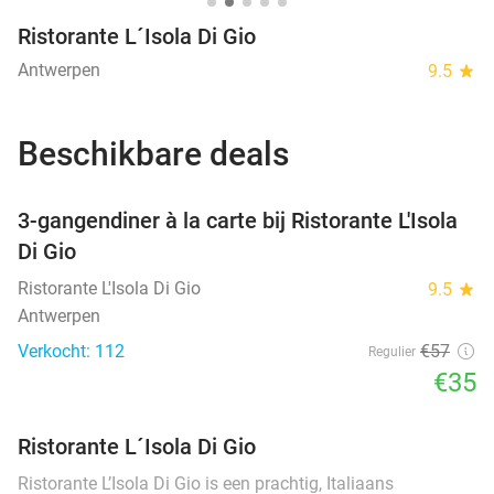
Ristorante L´Isola Di Gio
Antwerpen
9.5
star
Beschikbare deals
favorite_border
3-gangendiner à la carte bij Ristorante L'Isola
Di Gio
Ristorante L'Isola Di Gio
9.5
star
Antwerpen
Verkocht: 112
€57
Regulier
€35
Ristorante L´Isola Di Gio
Ristorante L’Isola Di Gio is een prachtig, Italiaans