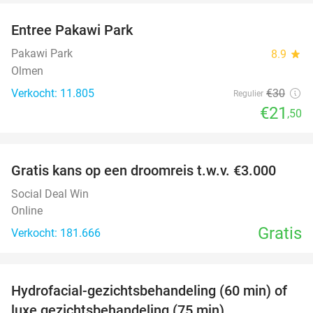
Entree Pakawi Park
28%
Pakawi Park
8.9
star
Olmen
Verkocht: 11.805
€30
Regulier
€21
,50
favorite_border
Gratis kans op een droomreis t.w.v. €3.000
Social Deal Win
Online
Gratis
Verkocht: 181.666
favorite_border
Hydrofacial-gezichtsbehandeling (60 min) of
59%
luxe gezichtsbehandeling (75 min)