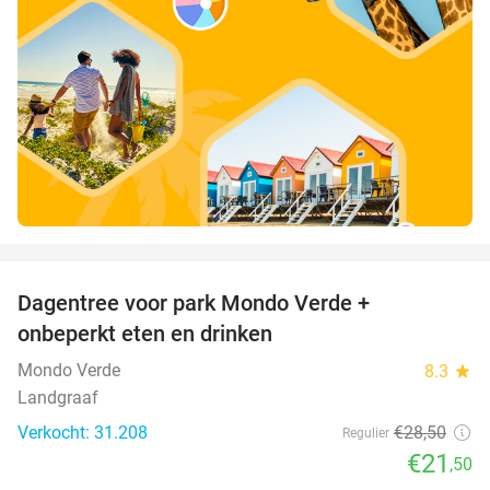
favorite_border
Dagentree voor park Mondo Verde +
25%
onbeperkt eten en drinken
Mondo Verde
8.3
star
Landgraaf
Verkocht: 31.208
€28
,50
Regulier
€21
,50