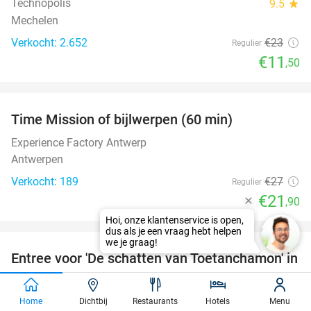
Technopolis
9.5
star
Mechelen
Verkocht: 2.652
€23
Regulier
€11
,50
favorite_border
Time Mission of bijlwerpen (60 min)
19%
Experience Factory Antwerp
Antwerpen
Verkocht: 189
€27
Regulier
€21
,90
favorite_border
Entree voor 'De schatten van Toetanchamon' in
15%
Antwerpen
Dive (Exhibition Hub)
9.1
star
Home
Dichtbij
Restaurants
Hotels
Menu