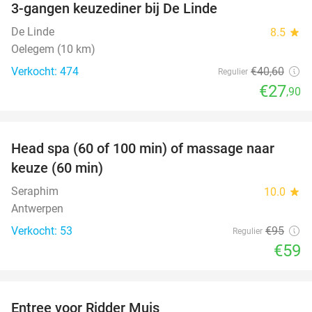
3-gangen keuzediner bij De Linde
31%
De Linde
8.5
star
Oelegem (10 km)
Verkocht: 474
€40
,60
Regulier
€27
,90
favorite_border
Head spa (60 of 100 min) of massage naar
38%
keuze (60 min)
Seraphim
10.0
star
Antwerpen
Verkocht: 53
€95
Regulier
€59
favorite_border
Entree voor Ridder Muis