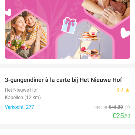
favorite_border
3-gangendiner à la carte bij Het Nieuwe Hof
45%
Het Nieuwe Hof
9.4
star
Kapellen (12 km)
Verkocht: 277
€46
,80
Regulier
€25
,90
favorite_border