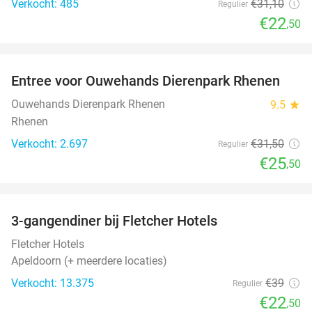
Verkocht: 485
€31
,10
Regulier
€22
,50
favorite_border
Entree voor Ouwehands Dierenpark Rhenen
19%
Ouwehands Dierenpark Rhenen
9.5
star
Rhenen
Verkocht: 2.697
€31
,50
Regulier
€25
,50
favorite_border
3-gangendiner bij Fletcher Hotels
42%
Fletcher Hotels
Apeldoorn (+ meerdere locaties)
Verkocht: 13.375
€39
Regulier
€22
,50