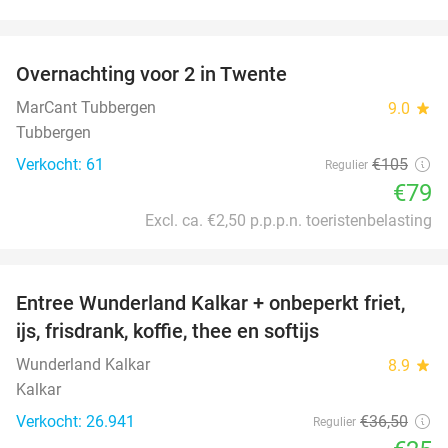
favorite_border
Overnachting voor 2 in Twente
25%
MarCant Tubbergen
9.0
star
Tubbergen
Verkocht: 61
€105
Regulier
€79
Excl. ca. €2,50 p.p.p.n. toeristenbelasting
favorite_border
Entree Wunderland Kalkar + onbeperkt friet,
32%
ijs, frisdrank, koffie, thee en softijs
Wunderland Kalkar
8.9
star
Kalkar
Verkocht: 26.941
€36
,50
Regulier