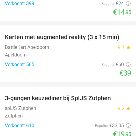
Verkocht: 399
€24
Regulier
€14
,95
favorite_border
Karten met augmented reality (3 x 15 min)
35%
BattleKart Apeldoorn
9.7
star
Apeldoorn
Verkocht: 565
€60
Regulier
€39
favorite_border
3-gangen keuzediner bij SpIJS Zutphen
40%
spIJS Zutphen
9.2
star
Zutphen
Verkocht: 610
€33
,05
Regulier
€19
,95