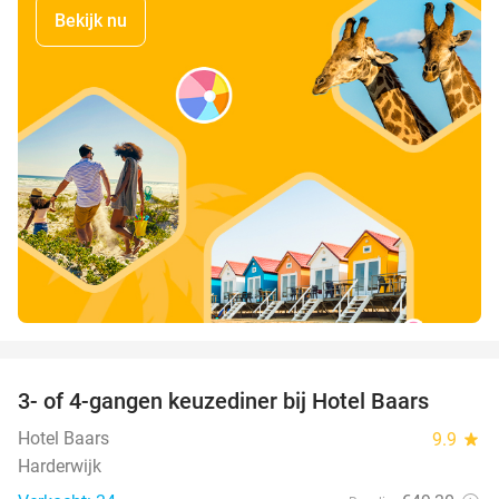
Bekijk nu
favorite_border
3- of 4-gangen keuzediner bij Hotel Baars
45%
Hotel Baars
9.9
star
Harderwijk