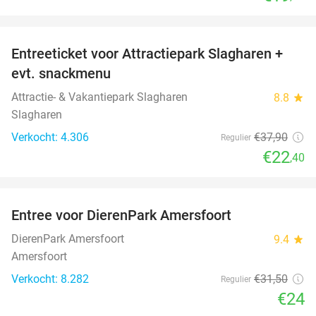
favorite_border
Entreeticket voor Attractiepark Slagharen +
41%
evt. snackmenu
Attractie- & Vakantiepark Slagharen
8.8
star
Slagharen
Verkocht: 4.306
€37
,90
Regulier
€22
,40
favorite_border
Entree voor DierenPark Amersfoort
24%
DierenPark Amersfoort
9.4
star
Amersfoort
Verkocht: 8.282
€31
,50
Regulier
€24