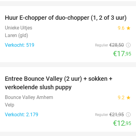
favorite_border
Huur E-chopper of duo-chopper (1, 2 of 3 uur)
37%
Unieke Uitjes
9.6
star
Laren (gld)
Verkocht: 519
€28
,50
Regulier
€17
,95
favorite_border
Entree Bounce Valley (2 uur) + sokken +
41%
verkoelende slush puppy
Bounce Valley Arnhem
9.2
star
Velp
Verkocht: 2.179
€21
,95
Regulier
€12
,95