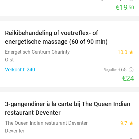
€19
,50
favorite_border
Reikibehandeling of voetreflex- of
63%
SOLD
energetische massage (60 of 90 min)
OUT
Energetisch Centrum Charinty
10.0
star
Olst
Verkocht: 240
€65
Regulier
€24
favorite_border
3-gangendiner à la carte bij The Queen Indian
28%
restaurant Deventer
The Queen Indian restaurant Deventer
9.7
star
Deventer