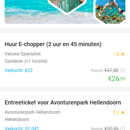
favorite_border
Huur E-chopper (2 uur en 45 minuten)
28%
Veluwe Specialist
7.8
star
Garderen (+1 locatie)
Verkocht: 622
€37
,50
Regulier
€26
,95
favorite_border
Entreeticket voor Avonturenpark Hellendoorn
41%
Avonturenpark Hellendoorn
9.2
star
Hellendoorn
Verkocht: 32.041
€32
,95
Regulier