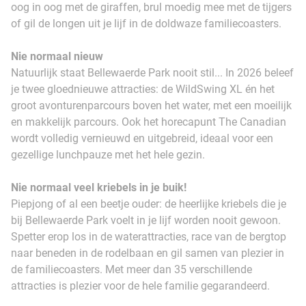
oog in oog met de giraffen, brul moedig mee met de tijgers
of gil de longen uit je lijf in de doldwaze familiecoasters.
Nie normaal nieuw
Natuurlijk staat Bellewaerde Park nooit stil... In 2026 beleef
je twee gloednieuwe attracties: de WildSwing XL én het
groot avonturenparcours boven het water, met een moeilijk
en makkelijk parcours. Ook het horecapunt The Canadian
wordt volledig vernieuwd en uitgebreid, ideaal voor een
gezellige lunchpauze met het hele gezin.
Nie normaal veel kriebels in je buik!
Piepjong of al een beetje ouder: de heerlijke kriebels die je
bij Bellewaerde Park voelt in je lijf worden nooit gewoon.
Spetter erop los in de waterattracties, race van de bergtop
naar beneden in de rodelbaan en gil samen van plezier in
de familiecoasters. Met meer dan 35 verschillende
attracties is plezier voor de hele familie gegarandeerd.