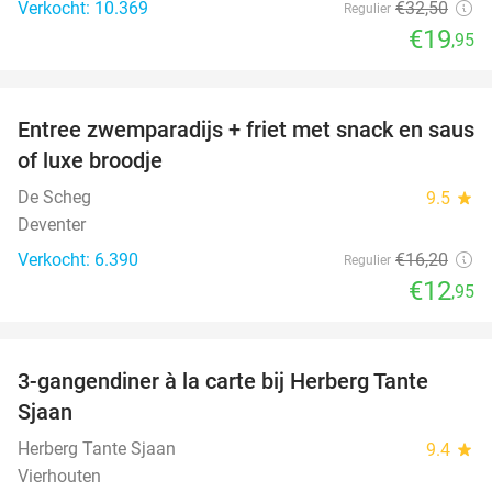
Verkocht: 10.369
€32
,50
Regulier
€19
,95
favorite_border
Entree zwemparadijs + friet met snack en saus
20%
of luxe broodje
De Scheg
9.5
star
Deventer
Verkocht: 6.390
€16
,20
Regulier
€12
,95
favorite_border
3-gangendiner à la carte bij Herberg Tante
52%
Sjaan
Herberg Tante Sjaan
9.4
star
Vierhouten