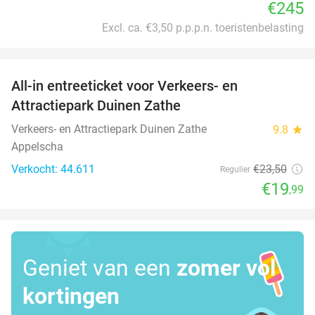
€245
Excl. ca. €3,50 p.p.p.n. toeristenbelasting
favorite_border
All-in entreeticket voor Verkeers- en
15%
Attractiepark Duinen Zathe
Verkeers- en Attractiepark Duinen Zathe
9.8
star
Appelscha
Verkocht: 44.611
€23
,50
Regulier
€19
,99
Geniet van een
zomer vol
kortingen