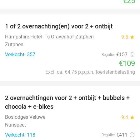
€25
favorite_border
1 of 2 overnachting(en) voor 2 + ontbijt
31%
Hampshire Hotel - ´s Gravenhof Zutphen
9.5
star
Zutphen
Verkocht: 357
€157
Regulier
€109
Excl. ca. €4,75 p.p.p.n. toeristenbelasting
favorite_border
2 overnachtingen voor 2 + ontbijt + bubbels +
40%
chocola + e-bikes
Boslodges Veluwe
9.4
star
Nunspeet
Verkocht: 118
€411
Regulier