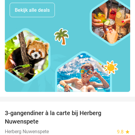
Bekijk alle deals
favorite_border
3-gangendiner à la carte bij Herberg
46%
Nuwenspete
Herberg Nuwenspete
9.8
star