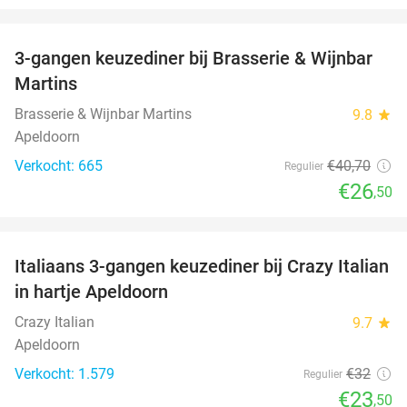
favorite_border
3-gangen keuzediner bij Brasserie & Wijnbar
35%
Martins
Brasserie & Wijnbar Martins
9.8
star
Apeldoorn
Verkocht: 665
€40
,70
Regulier
€26
,50
favorite_border
Italiaans 3-gangen keuzediner bij Crazy Italian
27%
in hartje Apeldoorn
Crazy Italian
9.7
star
Apeldoorn
Verkocht: 1.579
€32
Regulier
€23
,50