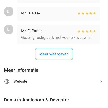
D.
Mr. D. Haex
E.
Mr. E. Pattijn
Gezellig rustig park met voor elk wat wils!
Meer weergeven
Meer informatie
Website
favorite_border
Deals in Apeldoorn & Deventer