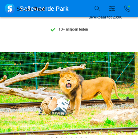
Ontdek 15.000+ deals

Bellewaerde Park
7 dagen per week beschikbaar
Bereikbaar tot 23:00
10+ miljoen leden
9,4
op basis van
205.807 reviews
Ontdek 15.000+ deals
7 dagen per week beschikbaar
10+ miljoen leden