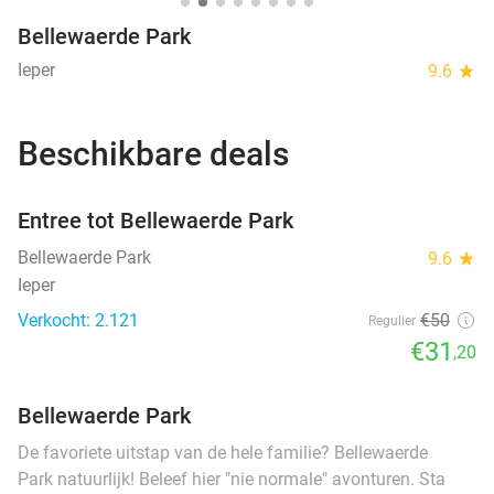
Bellewaerde Park
Ieper
9.6
star
Beschikbare deals
favorite_border
Entree tot Bellewaerde Park
Bellewaerde Park
9.6
star
Ieper
Verkocht: 2.121
€50
Regulier
€31
,20
Bellewaerde Park
De favoriete uitstap van de hele familie? Bellewaerde
Park natuurlijk! Beleef hier "nie normale" avonturen. Sta