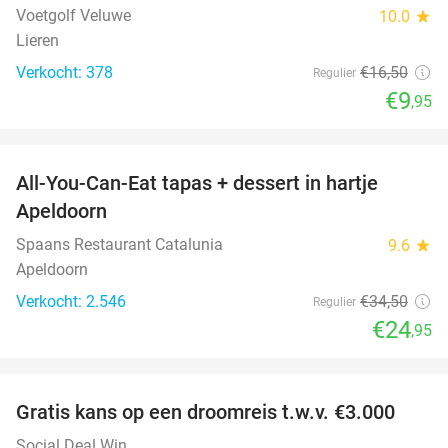
Voetgolf Veluwe
10.0
star
Lieren
Verkocht: 378
€16
,50
Regulier
€9
,95
favorite_border
All-You-Can-Eat tapas + dessert in hartje
28%
Apeldoorn
Spaans Restaurant Catalunia
9.6
star
Apeldoorn
Verkocht: 2.546
€34
,50
Regulier
€24
,95
favorite_border
Gratis kans op een droomreis t.w.v. €3.000
Social Deal Win