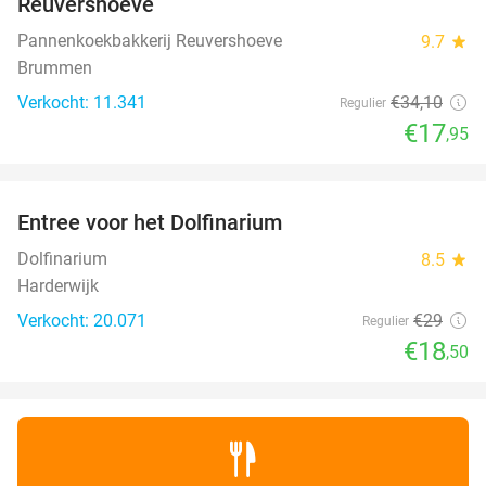
Reuvershoeve
Pannenkoekbakkerij Reuvershoeve
9.7
star
Brummen
Verkocht: 11.341
€34
,10
Regulier
€17
,95
favorite_border
Entree voor het Dolfinarium
36%
Dolfinarium
8.5
star
Harderwijk
Verkocht: 20.071
€29
Regulier
€18
,50