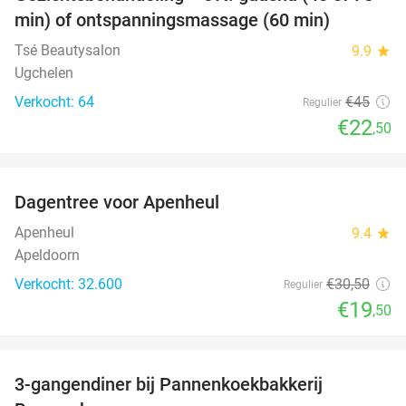
50%
min) of ontspanningsmassage (60 min)
Tsé Beautysalon
9.9
star
Ugchelen
Verkocht: 64
€45
Regulier
€22
,50
favorite_border
Dagentree voor Apenheul
36%
Apenheul
9.4
star
Apeldoorn
Verkocht: 32.600
€30
,50
Regulier
€19
,50
favorite_border
3-gangendiner bij Pannenkoekbakkerij
47%