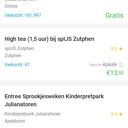
Online
Gratis
Verkocht: 181.997
favorite_border
High tea (1,5 uur) bij spIJS Zutphen
46%
spIJS Zutphen
9.2
star
Zutphen
Verkocht: 47
€24
,95
Regulier
€13
,50
favorite_border
Entree Sprookjesweken Kinderpretpark
39%
Julianatoren
Kinderpretpark Julianatoren
9.4
star
Apeldoorn