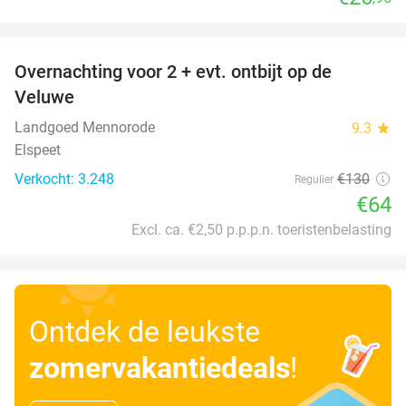
favorite_border
Overnachting voor 2 + evt. ontbijt op de
51%
Veluwe
Landgoed Mennorode
9.3
star
Elspeet
Verkocht: 3.248
€130
Regulier
€64
Excl. ca. €2,50 p.p.p.n. toeristenbelasting
Ontdek de leukste
zomervakantiedeals
!