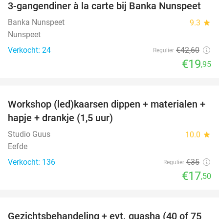
3-gangendiner à la carte bij Banka Nunspeet
53%
NEW
TODAY
Banka Nunspeet
9.3
star
Nunspeet
Verkocht: 24
€42
,60
Regulier
€19
,95
favorite_border
Workshop (led)kaarsen dippen + materialen +
50%
hapje + drankje (1,5 uur)
Studio Guus
10.0
star
Eefde
Verkocht: 136
€35
Regulier
€17
,50
favorite_border
Gezichtsbehandeling + evt. guasha (40 of 75