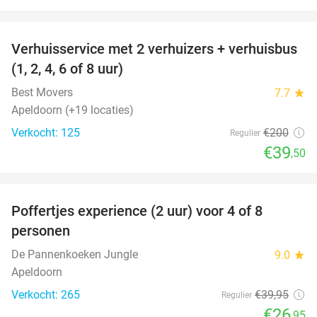
favorite_border
Verhuisservice met 2 verhuizers + verhuisbus
80%
(1, 2, 4, 6 of 8 uur)
Best Movers
7.7
star
Apeldoorn (+19 locaties)
Verkocht: 125
€200
Regulier
€39
,50
favorite_border
Poffertjes experience (2 uur) voor 4 of 8
33%
personen
De Pannenkoeken Jungle
9.0
star
Apeldoorn
Verkocht: 265
€39
,95
Regulier
€26
,95