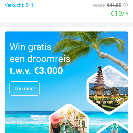
Verkocht: 541
€41
,85
Regulier
€19
,95
Win gratis
een droomreis
t.w.v. €3.000
Doe mee!