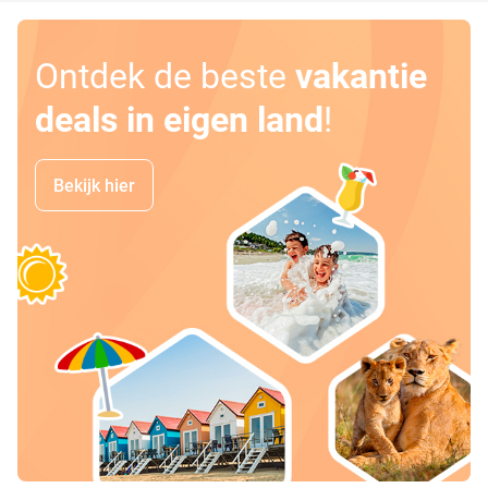
Ontdek de beste
vakantie
deals in eigen land
!
Bekijk hier