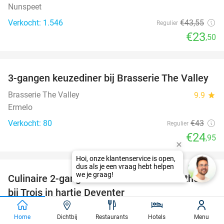
Nunspeet
Verkocht: 1.546
€43
,55
Regulier
€23
,50
favorite_border
3-gangen keuzediner bij Brasserie The Valley
42%
Brasserie The Valley
9.9
star
Ermelo
Verkocht: 80
€43
Regulier
€24
,95
favorite_border
Culinaire 2-gangen keuzelunch + koffie/thee
55%
bij Trois in hartje Deventer
Trois Deventer
9.4
star
Home
Dichtbij
Restaurants
Hotels
Menu
Deventer