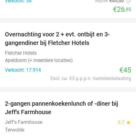
Verkocht: 34
€49
,30
Regulier
€26
,95
favorite_border
Overnachting voor 2 + evt. ontbijt en 3-
gangendiner bij Fletcher Hotels
Fletcher Hotels
Apeldoorn (+ meerdere locaties)
€45
Verkocht: 17.914
Excl. ca. €3 p.p.p.n. toeristenbelasting
favorite_border
2-gangen pannenkoekenlunch of -diner bij
38%
Jeff's Farmhouse
Jeff's Farmhouse
9.7
star
Terwolde