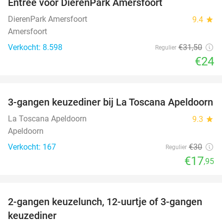
Entree voor DierenPark Amersfoort
24%
DierenPark Amersfoort
9.4
star
Amersfoort
Verkocht: 8.598
€31
,50
Regulier
€24
favorite_border
3-gangen keuzediner bij La Toscana Apeldoorn
40%
La Toscana Apeldoorn
9.3
star
Apeldoorn
Verkocht: 167
€30
Regulier
€17
,95
favorite_border
2-gangen keuzelunch, 12-uurtje of 3-gangen
43%
keuzediner