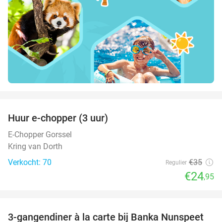
favorite_border
Huur e-chopper (3 uur)
29%
E-Chopper Gorssel
Kring van Dorth
Verkocht: 70
€35
Regulier
€24
,95
favorite_border
3-gangendiner à la carte bij Banka Nunspeet
53%