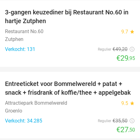
3-gangen keuzediner bij Restaurant No.60 in
39%
hartje Zutphen
Restaurant No.60
9.7
star
Zutphen
Verkocht: 131
€49
,20
Regulier
€29
,95
favorite_border
Entreeticket voor Bommelwereld + patat +
23%
snack + frisdrank of koffie/thee + appelgebak
Attractiepark Bommelwereld
9.5
star
Groenlo
Verkocht: 34.285
€35
,50
Regulier
€27
,50
favorite_border