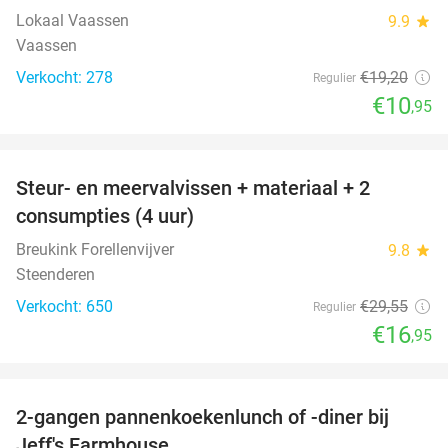
Lokaal Vaassen
9.9
star
Vaassen
Verkocht: 278
€19
,20
Regulier
€10
,95
favorite_border
Steur- en meervalvissen + materiaal + 2
43%
consumpties (4 uur)
Breukink Forellenvijver
9.8
star
Steenderen
Verkocht: 650
€29
,55
Regulier
€16
,95
favorite_border
2-gangen pannenkoekenlunch of -diner bij
38%
Jeff's Farmhouse