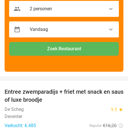
Zoek Restaurant
favorite_border
Entree zwemparadijs + friet met snack en saus
20%
of luxe broodje
De Scheg
9.5
star
Deventer
Verkocht: 6.485
€16
,20
Regulier