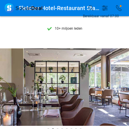
Ontdek 15.000+ deals

Fletcher Hotel-Restaurant Stadspark
7 dagen per week beschikbaar
Bereikbaar vanaf 07:00
10+ miljoen leden
9,4
op basis van
205.978 reviews
Ontdek 15.000+ deals
7 dagen per week beschikbaar
10+ miljoen leden