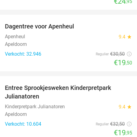
€24
,95
favorite_border
Dagentree voor Apenheul
36%
Apenheul
9.4
star
Apeldoorn
Verkocht: 32.946
€30
,50
Regulier
€19
,50
favorite_border
Entree Sprookjesweken Kinderpretpark
39%
Julianatoren
Kinderpretpark Julianatoren
9.4
star
Apeldoorn
Verkocht: 10.604
€32
,50
Regulier
€19
,95