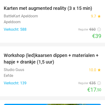
Karten met augmented reality (3 x 15 min)
35%
BattleKart Apeldoorn
9.7
star
Apeldoorn
Verkocht: 588
€60
Regulier
€39
favorite_border
Workshop (led)kaarsen dippen + materialen +
50%
hapje + drankje (1,5 uur)
Studio Guus
10.0
star
Eefde
Verkocht: 139
€35
Regulier
€17
,50