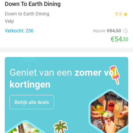
Down To Earth Dining
Down to Earth Dining
9.9
star
Velp
Verkocht: 256
€84
,50
Regulier
€54
,50
Geniet van een
zomer vol
kortingen
Bekijk alle deals