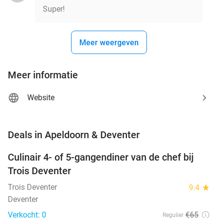
Super!
Meer weergeven
Meer informatie
Website
favorite_border
Deals in Apeldoorn & Deventer
Culinair 4- of 5-gangendiner van de chef bij
39%
NEW
Trois Deventer
TODAY
Trois Deventer
9.4
star
Deventer
Verkocht: 0
€65
Regulier