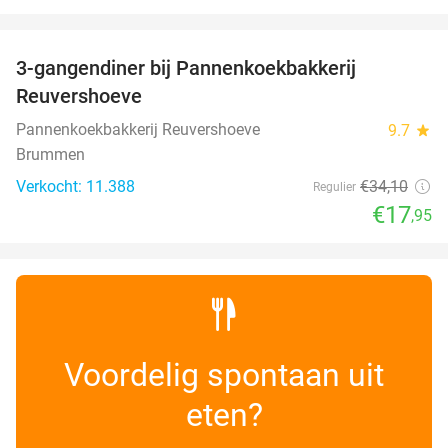
favorite_border
3-gangendiner bij Pannenkoekbakkerij
47%
Reuvershoeve
Pannenkoekbakkerij Reuvershoeve
9.7
star
Brummen
Verkocht: 11.388
€34
,10
Regulier
€17
,95
Voordelig spontaan uit
eten?