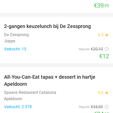
€39
,95
favorite_border
2-gangen keuzelunch bij De Zessprong
40%
NEW
TODAY
De Zessprong
9.3
star
Joppe
Verkocht: 15
€20
,10
Regulier
€12
favorite_border
All-You-Can-Eat tapas + dessert in hartje
28%
Apeldoorn
Spaans Restaurant Catalunia
9.6
star
Apeldoorn
Verkocht: 2.578
€34
,50
Regulier