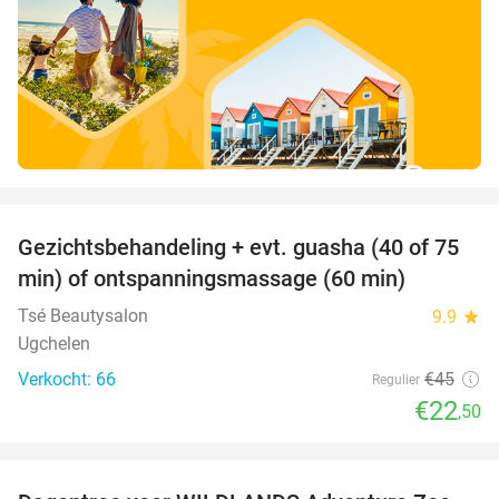
favorite_border
Gezichtsbehandeling + evt. guasha (40 of 75
50%
SOLD
min) of ontspanningsmassage (60 min)
OUT
Tsé Beautysalon
9.9
star
Ugchelen
Verkocht: 66
€45
Regulier
€22
,50
favorite_border