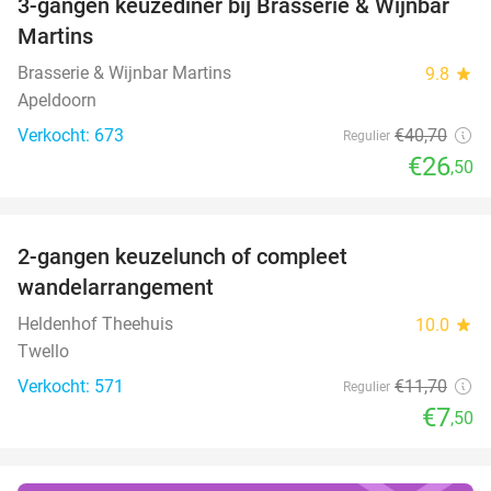
3-gangen keuzediner bij Brasserie & Wijnbar
35%
Martins
Brasserie & Wijnbar Martins
9.8
star
Apeldoorn
Verkocht: 673
€40
,70
Regulier
€26
,50
favorite_border
2-gangen keuzelunch of compleet
36%
wandelarrangement
Heldenhof Theehuis
10.0
star
Twello
Verkocht: 571
€11
,70
Regulier
€7
,50