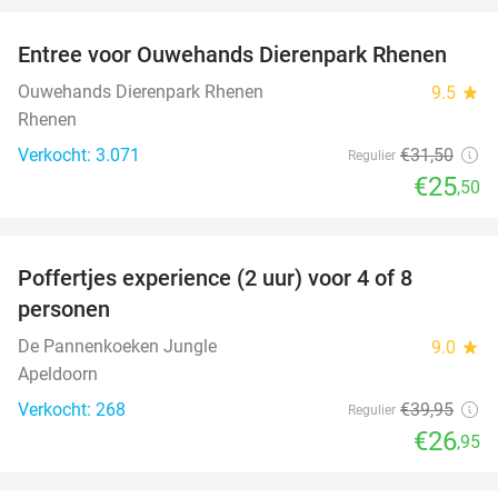
Entree voor Ouwehands Dierenpark Rhenen
19%
Ouwehands Dierenpark Rhenen
9.5
star
Rhenen
Verkocht: 3.071
€31
,50
Regulier
€25
,50
favorite_border
Poffertjes experience (2 uur) voor 4 of 8
33%
personen
De Pannenkoeken Jungle
9.0
star
Apeldoorn
Verkocht: 268
€39
,95
Regulier
€26
,95
favorite_border