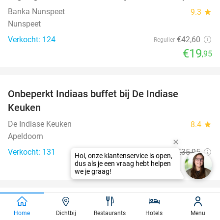
Banka Nunspeet
9.3
star
Nunspeet
Verkocht: 124
€42
,60
Regulier
€19
,95
favorite_border
Onbeperkt Indiaas buffet bij De Indiase
33%
Keuken
De Indiase Keuken
8.4
star
Apeldoorn
Verkocht: 131
€35
,95
Regulier
€24
favorite_border
Entree voor het Dolfinarium
36%
Home
Dichtbij
Restaurants
Hotels
Menu