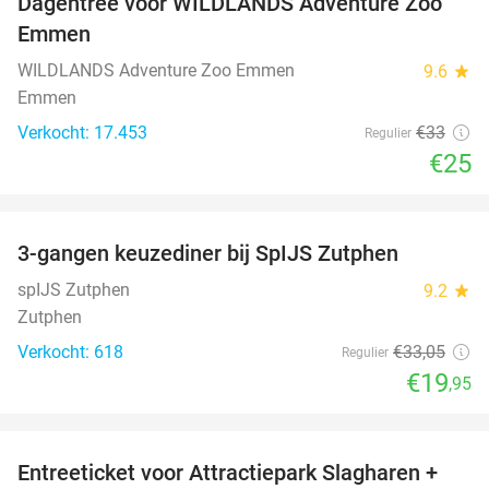
Dagentree voor WILDLANDS Adventure Zoo
24%
Emmen
WILDLANDS Adventure Zoo Emmen
9.6
star
Emmen
Verkocht: 17.453
€33
Regulier
€25
favorite_border
3-gangen keuzediner bij SpIJS Zutphen
40%
spIJS Zutphen
9.2
star
Zutphen
Verkocht: 618
€33
,05
Regulier
€19
,95
favorite_border
Entreeticket voor Attractiepark Slagharen +
41%