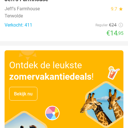
Jeff's Farmhouse
9.7
star
Terwolde
Verkocht: 411
€24
Regulier
€14
,95
Ontdek de leukste
zomervakantiedeals
!
Bekijk nu