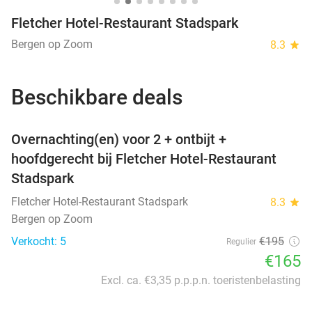
Fletcher Hotel-Restaurant Stadspark
Bergen op Zoom
8.3
star
Beschikbare deals
favorite_border
Overnachting(en) voor 2 + ontbijt +
hoofdgerecht bij Fletcher Hotel-Restaurant
Stadspark
Fletcher Hotel-Restaurant Stadspark
8.3
star
Bergen op Zoom
Verkocht: 5
€195
Regulier
€165
Excl. ca. €3,35 p.p.p.n. toeristenbelasting