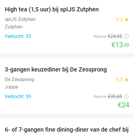
High tea (1,5 uur) bij spIJS Zutphen
46%
spIJS Zutphen
9.2
star
Zutphen
Verkocht: 55
€24
,95
Regulier
€13
,50
favorite_border
3-gangen keuzediner bij De Zessprong
39%
De Zessprong
9.3
star
Joppe
Verkocht: 59
€39
,45
Regulier
€24
favorite_border
6- of 7-gangen fine dining-diner van de chef bij
36%