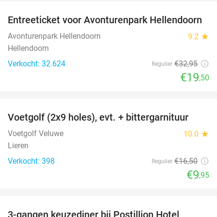
Entreeticket voor Avonturenpark Hellendoorn
41%
Avonturenpark Hellendoorn
9.2
star
Hellendoorn
Verkocht: 32.624
€32
,95
Regulier
€19
,50
favorite_border
Voetgolf (2x9 holes), evt. + bittergarnituur
40%
Voetgolf Veluwe
10.0
star
Lieren
Verkocht: 398
€16
,50
Regulier
€9
,95
favorite_border
3-gangen keuzediner bij Postillion Hotel