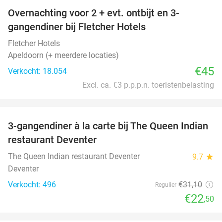
Overnachting voor 2 + evt. ontbijt en 3-
gangendiner bij Fletcher Hotels
Fletcher Hotels
Apeldoorn (+ meerdere locaties)
€45
Verkocht: 18.054
Excl. ca. €3 p.p.p.n. toeristenbelasting
favorite_border
3-gangendiner à la carte bij The Queen Indian
28%
restaurant Deventer
The Queen Indian restaurant Deventer
9.7
star
Deventer
Verkocht: 496
€31
,10
Regulier
€22
,50
favorite_border