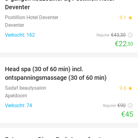
48%
Deventer
Postillion Hotel Deventer
9.1
star
Deventer
Verkocht: 162
€43
,30
Regulier
€22
,50
favorite_border
Head spa (30 of 60 min) incl.
50%
ontspanningsmassage (30 of 60 min)
Sadaf beautysalon
9.6
star
Apeldoorn
Verkocht: 74
€90
Regulier
€45
favorite_border