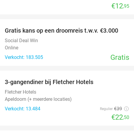
€12
,95
favorite_border
Gratis kans op een droomreis t.w.v. €3.000
Social Deal Win
Online
Gratis
Verkocht: 183.505
favorite_border
3-gangendiner bij Fletcher Hotels
42%
Fletcher Hotels
Apeldoorn (+ meerdere locaties)
Verkocht: 13.484
€39
Regulier
€22
,50
favorite_border