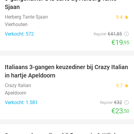
52%
Sjaan
Herberg Tante Sjaan
9.4
star
Vierhouten
Verkocht: 572
€41
,85
Regulier
€19
,95
favorite_border
Italiaans 3-gangen keuzediner bij Crazy Italian
27%
in hartje Apeldoorn
Crazy Italian
9.7
star
Apeldoorn
Verkocht: 1.581
€32
Regulier
€23
,50
favorite_border