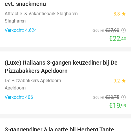
evt. snackmenu
Attractie- & Vakantiepark Slagharen
8.8
star
Slagharen
Verkocht: 4.624
€37
,90
Regulier
€22
,40
favorite_border
(Luxe) Italiaans 3-gangen keuzediner bij De
35%
Pizzabakkers Apeldoorn
De Pizzabakkers Apeldoorn
9.2
star
Apeldoorn
Verkocht: 406
€30
,75
Regulier
€19
,99
favorite_border
3-gangendiner à la carte bij Herberg Tante