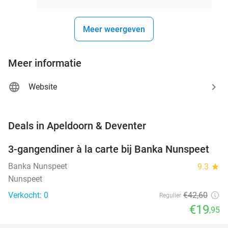
Meer weergeven
Meer informatie
Website
favorite_border
Deals in Apeldoorn & Deventer
3-gangendiner à la carte bij Banka Nunspeet
53%
NEW
TODAY
Banka Nunspeet
9.3
star
Nunspeet
Verkocht: 0
€42
,60
Regulier
€19
,95
favorite_border