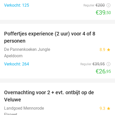
Verkocht: 125
€200
Regulier
€39
,50
favorite_border
Poffertjes experience (2 uur) voor 4 of 8
33%
personen
De Pannenkoeken Jungle
8.9
star
Apeldoorn
Verkocht: 264
€39
,95
Regulier
€26
,95
favorite_border
Overnachting voor 2 + evt. ontbijt op de
51%
Veluwe
Landgoed Mennorode
9.3
star
Elspeet