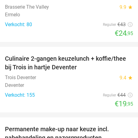
Brasserie The Valley
9.9
star
Ermelo
Verkocht: 80
€43
Regulier
€24
,95
favorite_border
Culinaire 2-gangen keuzelunch + koffie/thee
55%
bij Trois in hartje Deventer
Trois Deventer
9.4
star
Deventer
Verkocht: 155
€44
Regulier
€19
,95
favorite_border
Permanente make-up naar keuze incl.
58%
nabehandeling en nazorgproducten