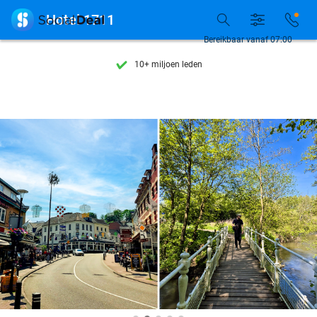
Ontdek 15.000+ deals

Hotel 1711
7 dagen per week beschikbaar
Bereikbaar vanaf 07:00
10+ miljoen leden
9,4
op basis van
205.785 reviews
Ontdek 15.000+ deals
7 dagen per week beschikbaar
10+ miljoen leden