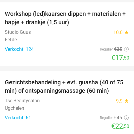
Workshop (led)kaarsen dippen + materialen +
50%
hapje + drankje (1,5 uur)
Studio Guus
10.0
star
Eefde
Verkocht: 124
€35
Regulier
€17
,50
favorite_border
Gezichtsbehandeling + evt. guasha (40 of 75
50%
min) of ontspanningsmassage (60 min)
Tsé Beautysalon
9.9
star
Ugchelen
Verkocht: 61
€45
Regulier
€22
,50