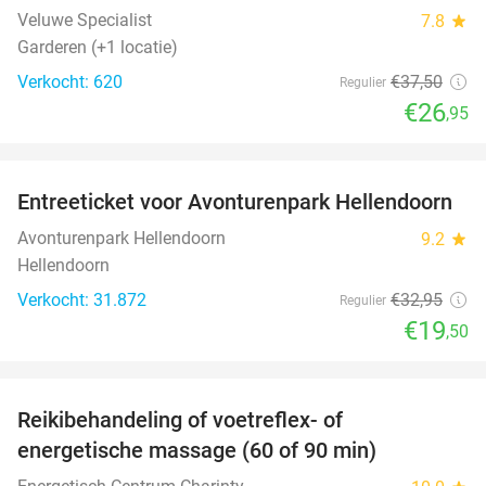
Veluwe Specialist
7.8
star
Garderen (+1 locatie)
Verkocht: 620
€37
,50
Regulier
€26
,95
favorite_border
Entreeticket voor Avonturenpark Hellendoorn
41%
Avonturenpark Hellendoorn
9.2
star
Hellendoorn
Verkocht: 31.872
€32
,95
Regulier
€19
,50
favorite_border
Reikibehandeling of voetreflex- of
63%
SOLD
energetische massage (60 of 90 min)
OUT