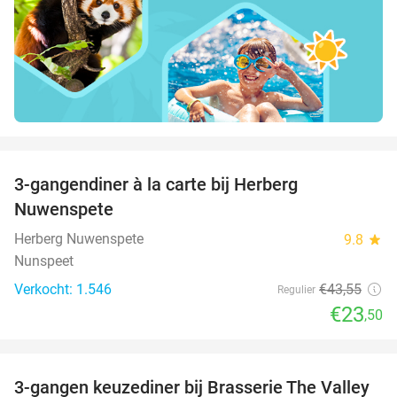
favorite_border
3-gangendiner à la carte bij Herberg
46%
Nuwenspete
Herberg Nuwenspete
9.8
star
Nunspeet
Verkocht: 1.546
€43
,55
Regulier
€23
,50
favorite_border
3-gangen keuzediner bij Brasserie The Valley
42%