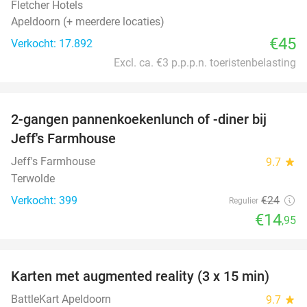
Fletcher Hotels
Apeldoorn (+ meerdere locaties)
€45
Verkocht: 17.892
Excl. ca. €3 p.p.p.n. toeristenbelasting
favorite_border
2-gangen pannenkoekenlunch of -diner bij
38%
Jeff's Farmhouse
Jeff's Farmhouse
9.7
star
Terwolde
Verkocht: 399
€24
Regulier
€14
,95
favorite_border
Karten met augmented reality (3 x 15 min)
35%
BattleKart Apeldoorn
9.7
star