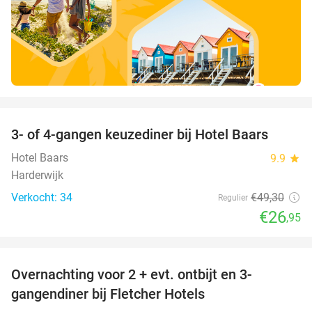
favorite_border
3- of 4-gangen keuzediner bij Hotel Baars
45%
Hotel Baars
9.9
star
Harderwijk
Verkocht: 34
€49
,30
Regulier
€26
,95
favorite_border
Overnachting voor 2 + evt. ontbijt en 3-
gangendiner bij Fletcher Hotels