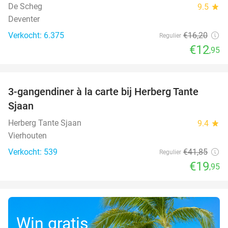
De Scheg
9.5
star
Deventer
Verkocht: 6.375
€16
,20
Regulier
€12
,95
favorite_border
3-gangendiner à la carte bij Herberg Tante
52%
Sjaan
Herberg Tante Sjaan
9.4
star
Vierhouten
Verkocht: 539
€41
,85
Regulier
€19
,95
Win gratis