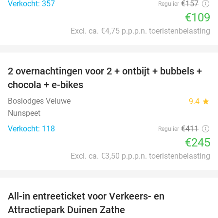
Verkocht: 357
€157
Regulier
€109
Excl. ca. €4,75 p.p.p.n. toeristenbelasting
favorite_border
2 overnachtingen voor 2 + ontbijt + bubbels +
40%
chocola + e-bikes
Boslodges Veluwe
9.4
star
Nunspeet
Verkocht: 118
€411
Regulier
€245
Excl. ca. €3,50 p.p.p.n. toeristenbelasting
favorite_border
All-in entreeticket voor Verkeers- en
15%
Attractiepark Duinen Zathe