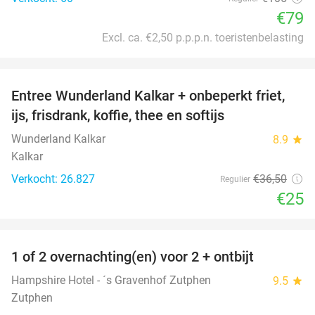
€79
Excl. ca. €2,50 p.p.p.n. toeristenbelasting
favorite_border
Entree Wunderland Kalkar + onbeperkt friet,
32%
ijs, frisdrank, koffie, thee en softijs
Wunderland Kalkar
8.9
star
Kalkar
Verkocht: 26.827
€36
,50
Regulier
€25
favorite_border
1 of 2 overnachting(en) voor 2 + ontbijt
31%
Hampshire Hotel - ´s Gravenhof Zutphen
9.5
star
Zutphen