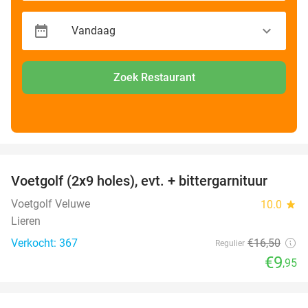
Zoek Restaurant
favorite_border
Voetgolf (2x9 holes), evt. + bittergarnituur
40%
Voetgolf Veluwe
10.0
star
Lieren
Verkocht: 367
€16
,50
Regulier
€9
,95
favorite_border