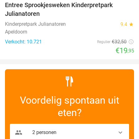
Entree Sprookjesweken Kinderpretpark
39%
Julianatoren
Kinderpretpark Julianatoren
9.4
star
Apeldoorn
Verkocht: 10.721
€32
,50
Regulier
€19
,95
Voordelig spontaan uit
eten?