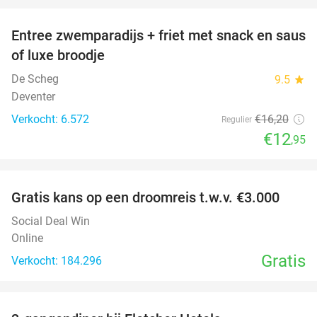
Entree zwemparadijs + friet met snack en saus
20%
of luxe broodje
De Scheg
9.5
star
Deventer
Verkocht: 6.572
€16
,20
Regulier
€12
,95
favorite_border
Gratis kans op een droomreis t.w.v. €3.000
Social Deal Win
Online
Gratis
Verkocht: 184.296
favorite_border