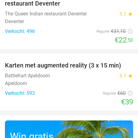
restaurant Deventer
The Queen Indian restaurant Deventer
9.7
star
Deventer
Verkocht: 496
€31
,10
Regulier
€22
,50
favorite_border
Karten met augmented reality (3 x 15 min)
35%
BattleKart Apeldoorn
9.7
star
Apeldoorn
Verkocht: 593
€60
Regulier
€39
Win gratis