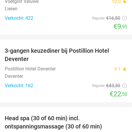
Voetgolf Veluwe
10.0
star
Lieren
Verkocht: 422
€16
,50
Regulier
€9
,95
favorite_border
3-gangen keuzediner bij Postillion Hotel
48%
Deventer
Postillion Hotel Deventer
9.1
star
Deventer
Verkocht: 162
€43
,30
Regulier
€22
,50
favorite_border
Head spa (30 of 60 min) incl.
50%
ontspanningsmassage (30 of 60 min)