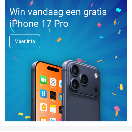
Win vandaag een gratis
iPhone 17 Pro
Meer info
favorite_border