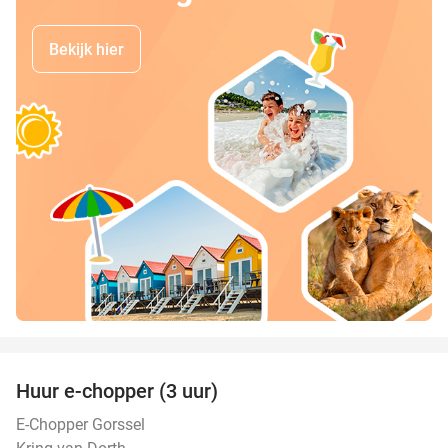
Bekijk hier
favorite_border
Huur e-chopper (3 uur)
29%
E-Chopper Gorssel