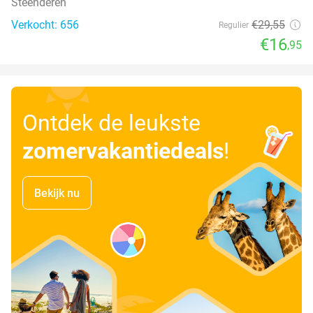
Steenderen
Verkocht: 656
€29
,55
Regulier
€16
,95
Ontdek de leukste
zomervakantiedeals
!
Bekijk nu