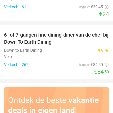
Verkocht: 61
€39
,45
Regulier
€24
favorite_border
6- of 7-gangen fine dining-diner van de chef bij
36%
Down To Earth Dining
Down to Earth Dining
9.9
star
Velp
Verkocht: 262
€84
,50
Regulier
€54
,50
Ontdek de beste
vakantie
deals in eigen land
!