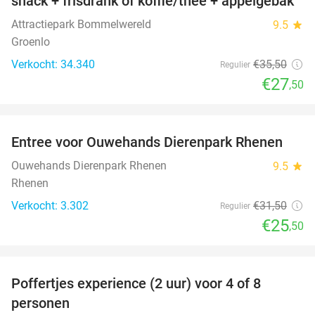
snack + frisdrank of koffie/thee + appelgebak
Attractiepark Bommelwereld
9.5
star
Groenlo
Verkocht: 34.340
€35
,50
Regulier
€27
,50
favorite_border
Entree voor Ouwehands Dierenpark Rhenen
19%
Ouwehands Dierenpark Rhenen
9.5
star
Rhenen
Verkocht: 3.302
€31
,50
Regulier
€25
,50
favorite_border
Poffertjes experience (2 uur) voor 4 of 8
33%
personen