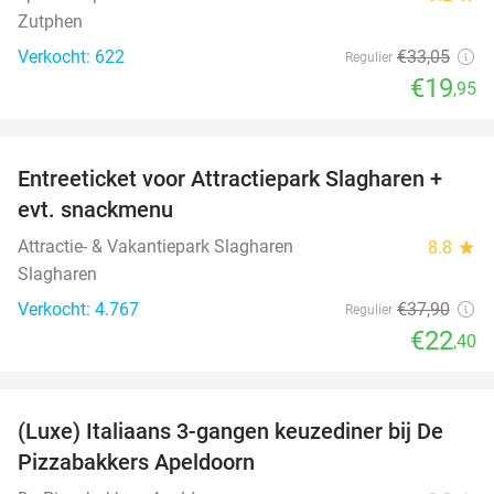
Zutphen
Verkocht: 622
€33
,05
Regulier
€19
,95
favorite_border
Entreeticket voor Attractiepark Slagharen +
41%
evt. snackmenu
Attractie- & Vakantiepark Slagharen
8.8
star
Slagharen
Verkocht: 4.767
€37
,90
Regulier
€22
,40
favorite_border
(Luxe) Italiaans 3-gangen keuzediner bij De
35%
Pizzabakkers Apeldoorn