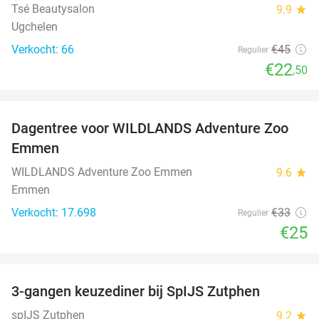
Tsé Beautysalon
9.9
star
Ugchelen
Verkocht: 66
€45
Regulier
€22
,50
favorite_border
Dagentree voor WILDLANDS Adventure Zoo
24%
Emmen
WILDLANDS Adventure Zoo Emmen
9.6
star
Emmen
Verkocht: 17.698
€33
Regulier
€25
favorite_border
3-gangen keuzediner bij SpIJS Zutphen
40%
spIJS Zutphen
9.2
star