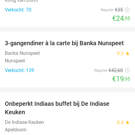
Kring van Dorth
Verkocht: 70
€35
Regulier
€24
,95
favorite_border
3-gangendiner à la carte bij Banka Nunspeet
53%
Banka Nunspeet
9.3
star
Nunspeet
Verkocht: 139
€42
,60
Regulier
€19
,95
favorite_border
Onbeperkt Indiaas buffet bij De Indiase
33%
Keuken
De Indiase Keuken
8.4
star
Apeldoorn