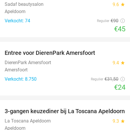
Sadaf beautysalon
9.6
star
Apeldoorn
Verkocht: 74
€90
Regulier
€45
favorite_border
Entree voor DierenPark Amersfoort
24%
DierenPark Amersfoort
9.4
star
Amersfoort
Verkocht: 8.750
€31
,50
Regulier
€24
favorite_border
3-gangen keuzediner bij La Toscana Apeldoorn
40%
La Toscana Apeldoorn
9.3
star
Apeldoorn