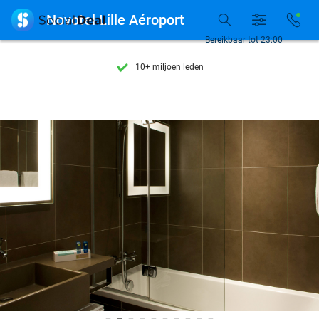
Ontdek 15.000+ deals

Novotel Lille Aéroport
7 dagen per week beschikbaar
Bereikbaar tot 23:00
10+ miljoen leden
9,4
op basis van
206.011 reviews
Ontdek 15.000+ deals
7 dagen per week beschikbaar
10+ miljoen leden