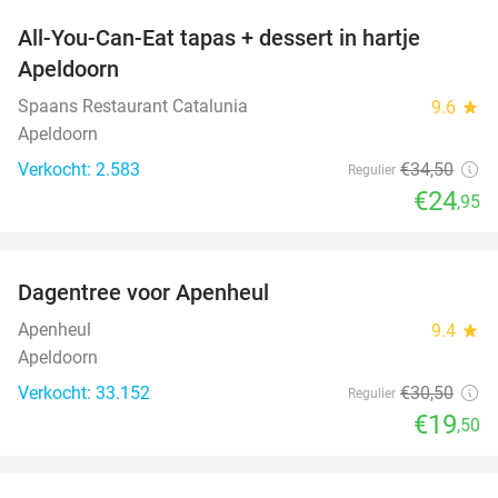
All-You-Can-Eat tapas + dessert in hartje
28%
Apeldoorn
Spaans Restaurant Catalunia
9.6
star
Apeldoorn
Verkocht: 2.583
€34
,50
Regulier
€24
,95
favorite_border
Dagentree voor Apenheul
36%
Apenheul
9.4
star
Apeldoorn
Verkocht: 33.152
€30
,50
Regulier
€19
,50
favorite_border