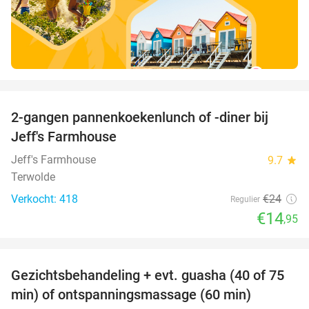
favorite_border
2-gangen pannenkoekenlunch of -diner bij
38%
Jeff's Farmhouse
Jeff's Farmhouse
9.7
star
Terwolde
Verkocht: 418
€24
Regulier
€14
,95
favorite_border
Gezichtsbehandeling + evt. guasha (40 of 75
50%
SOLD
min) of ontspanningsmassage (60 min)
OUT