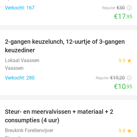
Verkocht: 167
€30
Regulier
€17
,95
favorite_border
2-gangen keuzelunch, 12-uurtje of 3-gangen
43%
keuzediner
Lokaal Vaassen
9.9
star
Vaassen
Verkocht: 280
€19
,20
Regulier
€10
,95
favorite_border
Steur- en meervalvissen + materiaal + 2
43%
consumpties (4 uur)
Breukink Forellenvijver
9.8
star