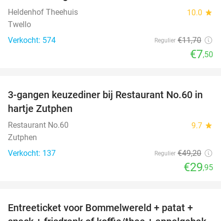
Heldenhof Theehuis
10.0
star
Twello
Verkocht: 574
€11
,70
Regulier
€7
,50
favorite_border
3-gangen keuzediner bij Restaurant No.60 in
39%
hartje Zutphen
Restaurant No.60
9.7
star
Zutphen
Verkocht: 137
€49
,20
Regulier
€29
,95
favorite_border
Entreeticket voor Bommelwereld + patat +
23%