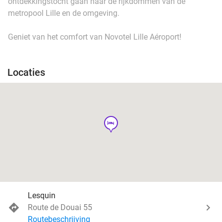
ontdekkingstocht gaan naar de rijkdommen van de
metropool Lille en de omgeving.
Geniet van het comfort van Novotel Lille Aéroport!
Locaties
hotel
Lesquin
Route de Douai 55
Routebeschrijving