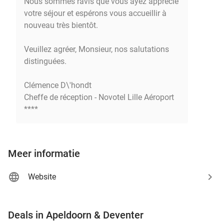
Nous sommes ravis que vous ayez apprécié
votre séjour et espérons vous accueillir à
nouveau très bientôt.
Veuillez agréer, Monsieur, nos salutations
distinguées.
Clémence D\'hondt
Cheffe de réception - Novotel Lille Aéroport
****
Meer informatie
Website
favorite_border
Deals in Apeldoorn & Deventer