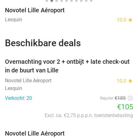
Novotel Lille Aéroport
Lesquin
10.0
star
Beschikbare deals
favorite_border
Overnachting voor 2 + ontbijt + late check-out
in de buurt van Lille
Novotel Lille Aéroport
10.0
star
Lesquin
Verkocht: 20
€185
Regulier
€105
Excl. ca. €2,75 p.p.p.n. toeristenbelasting
Novotel Lille Aéroport