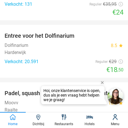
Verkocht: 131
€35
,95
Regulier
€24
favorite_border
Entree voor het Dolfinarium
36%
Dolfinarium
8.5
star
Harderwijk
Verkocht: 20.591
€29
Regulier
€18
,50
favorite_border
Padel, squash of tennis (2-4 pers.) + materiaal
50%
Moovv
10.0
star
Raalte
Verkocht: 119
€28
Regulier
Home
Dichtbij
Restaurants
Hotels
Menu
€14