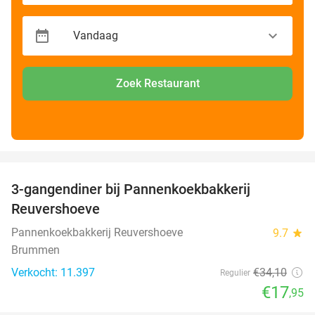
Zoek Restaurant
favorite_border
3-gangendiner bij Pannenkoekbakkerij
47%
Reuvershoeve
Pannenkoekbakkerij Reuvershoeve
9.7
star
Brummen
Verkocht: 11.397
€34
,10
Regulier
€17
,95
favorite_border