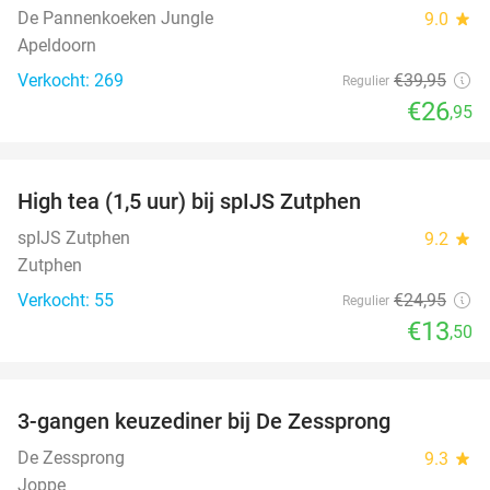
De Pannenkoeken Jungle
9.0
star
Apeldoorn
Verkocht: 269
€39
,95
Regulier
€26
,95
favorite_border
High tea (1,5 uur) bij spIJS Zutphen
46%
spIJS Zutphen
9.2
star
Zutphen
Verkocht: 55
€24
,95
Regulier
€13
,50
favorite_border
3-gangen keuzediner bij De Zessprong
39%
De Zessprong
9.3
star
Joppe