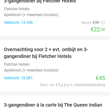
3-gangendiner bij Fletcher Hotels
42%
Fletcher Hotels
Apeldoorn (+ meerdere locaties)
Verkocht: 13.546
€39
Regulier
€22
,50
favorite_border
Overnachting voor 2 + evt. ontbijt en 3-
gangendiner bij Fletcher Hotels
Fletcher Hotels
Apeldoorn (+ meerdere locaties)
€45
Verkocht: 18.081
Excl. ca. €3 p.p.p.n. toeristenbelasting
favorite_border
3-gangendiner à la carte bij The Queen Indian
28%