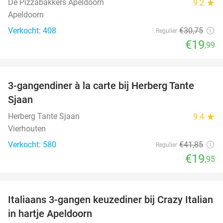
De Pizzabakkers Apeldoorn
9.2
star
Apeldoorn
Verkocht: 408
€30
,75
Regulier
€19
,99
favorite_border
3-gangendiner à la carte bij Herberg Tante
52%
Sjaan
Herberg Tante Sjaan
9.4
star
Vierhouten
Verkocht: 580
€41
,85
Regulier
€19
,95
favorite_border
Italiaans 3-gangen keuzediner bij Crazy Italian
27%
in hartje Apeldoorn