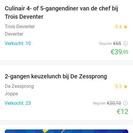
Culinair 4- of 5-gangendiner van de chef bij
39%
NEW
Trois Deventer
TODAY
Trois Deventer
9.4
star
Deventer
Verkocht: 10
€65
Regulier
€39
,95
favorite_border
2-gangen keuzelunch bij De Zessprong
40%
NEW
TODAY
De Zessprong
9.3
star
Joppe
Verkocht: 23
€20
,10
Regulier
€12