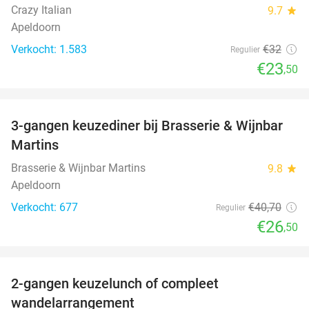
Crazy Italian
9.7
star
Apeldoorn
Verkocht: 1.583
€32
Regulier
€23
,50
favorite_border
3-gangen keuzediner bij Brasserie & Wijnbar
35%
Martins
Brasserie & Wijnbar Martins
9.8
star
Apeldoorn
Verkocht: 677
€40
,70
Regulier
€26
,50
favorite_border
2-gangen keuzelunch of compleet
36%
wandelarrangement