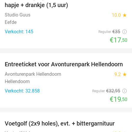
hapje + drankje (1,5 uur)
Studio Guus
10.0
star
Eefde
Verkocht: 145
€35
Regulier
€17
,50
favorite_border
Entreeticket voor Avonturenpark Hellendoorn
41%
Avonturenpark Hellendoorn
9.2
star
Hellendoorn
Verkocht: 32.858
€32
,95
Regulier
€19
,50
favorite_border
Voetgolf (2x9 holes), evt. + bittergarnituur
40%