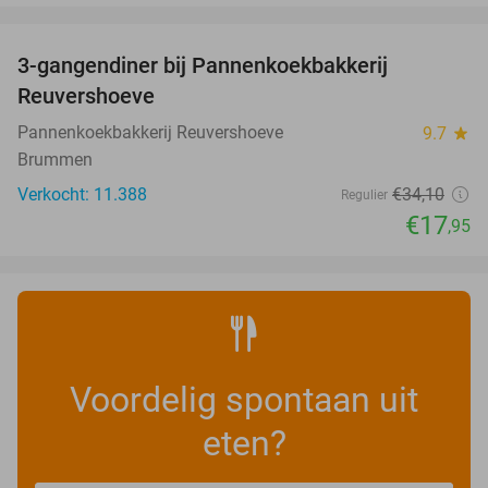
favorite_border
3-gangendiner bij Pannenkoekbakkerij
47%
Reuvershoeve
Pannenkoekbakkerij Reuvershoeve
9.7
star
Brummen
Verkocht: 11.388
€34
,10
Regulier
€17
,95
Voordelig spontaan uit
eten?