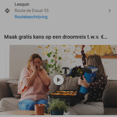
Lesquin
Route de Douai 55
Routebeschrijving
Maak gratis kans op een droomreis t.w.v. €3.000!
play_circle