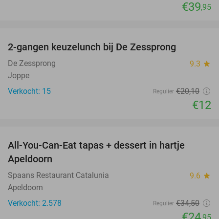
€39
,95
favorite_border
2-gangen keuzelunch bij De Zessprong
40%
NEW
TODAY
De Zessprong
9.3
star
Joppe
Verkocht: 15
€20
,10
Regulier
€12
favorite_border
All-You-Can-Eat tapas + dessert in hartje
28%
Apeldoorn
Spaans Restaurant Catalunia
9.6
star
Apeldoorn
Verkocht: 2.578
€34
,50
Regulier
€24
,95