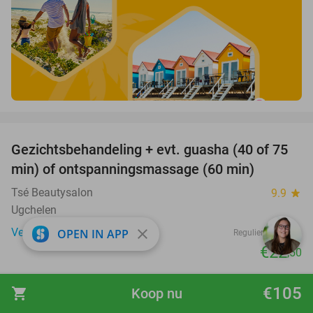
favorite_border
Gezichtsbehandeling + evt. guasha (40 of 75
50%
SOLD
min) of ontspanningsmassage (60 min)
OUT
Tsé Beautysalon
9.9
star
Ugchelen
Verkocht: 66
€45
close
OPEN IN APP
Regulier
€22
,50
favorite_border
€105
shopping_cart
Koop nu
Dagentree voor WILDLANDS Adventure Zoo