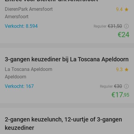
24%
DierenPark Amersfoort
9.4
star
Amersfoort
Verkocht: 8.594
€31
,50
Regulier
€24
favorite_border
3-gangen keuzediner bij La Toscana Apeldoorn
40%
La Toscana Apeldoorn
9.3
star
Apeldoorn
Verkocht: 167
€30
Regulier
€17
,95
favorite_border
2-gangen keuzelunch, 12-uurtje of 3-gangen
43%
keuzediner