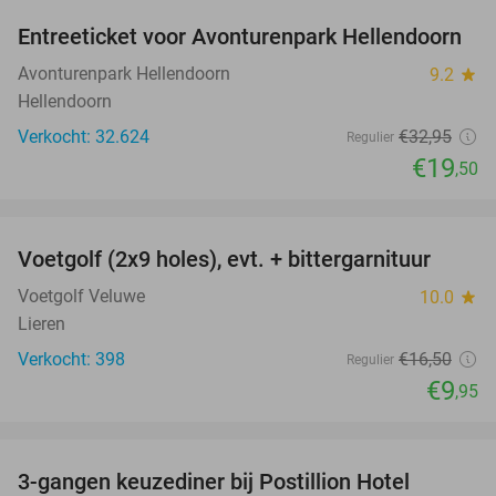
Entreeticket voor Avonturenpark Hellendoorn
41%
Avonturenpark Hellendoorn
9.2
star
Hellendoorn
Verkocht: 32.624
€32
,95
Regulier
€19
,50
favorite_border
Voetgolf (2x9 holes), evt. + bittergarnituur
40%
Voetgolf Veluwe
10.0
star
Lieren
Verkocht: 398
€16
,50
Regulier
€9
,95
favorite_border
3-gangen keuzediner bij Postillion Hotel
48%