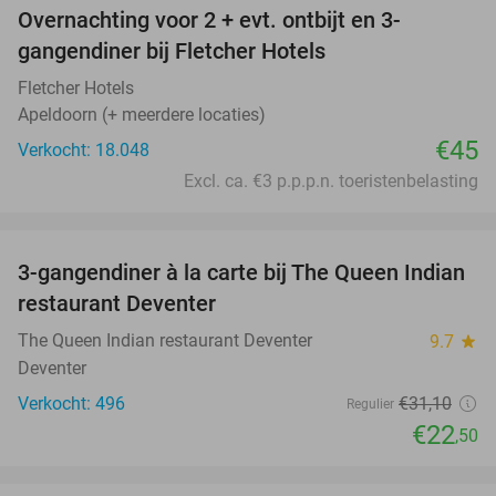
Overnachting voor 2 + evt. ontbijt en 3-
gangendiner bij Fletcher Hotels
Fletcher Hotels
Apeldoorn (+ meerdere locaties)
€45
Verkocht: 18.048
Excl. ca. €3 p.p.p.n. toeristenbelasting
favorite_border
3-gangendiner à la carte bij The Queen Indian
28%
restaurant Deventer
The Queen Indian restaurant Deventer
9.7
star
Deventer
Verkocht: 496
€31
,10
Regulier
€22
,50
favorite_border