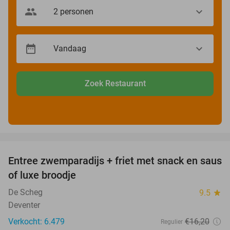
Zoek Restaurant
favorite_border
Entree zwemparadijs + friet met snack en saus
20%
of luxe broodje
De Scheg
9.5
star
Deventer
Verkocht: 6.479
€16
,20
Regulier