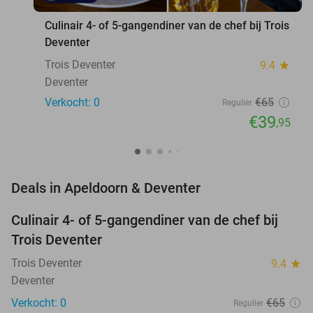
Culinair 4- of 5-gangendiner van de chef bij Trois
Deventer
Trois Deventer
9.4
star
Deventer
Verkocht: 0
€65
Regulier
€39
,95
favorite_border
Deals in Apeldoorn & Deventer
Culinair 4- of 5-gangendiner van de chef bij
39%
NEW
Trois Deventer
TODAY
Trois Deventer
9.4
star
Deventer
Verkocht: 0
€65
Regulier