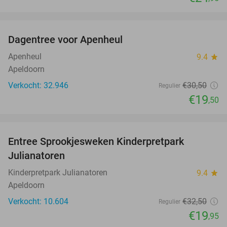
favorite_border
Dagentree voor Apenheul
36%
Apenheul
9.4
star
Apeldoorn
Verkocht: 32.946
€30
,50
Regulier
€19
,50
favorite_border
Entree Sprookjesweken Kinderpretpark
39%
Julianatoren
Kinderpretpark Julianatoren
9.4
star
Apeldoorn
Verkocht: 10.604
€32
,50
Regulier
€19
,95