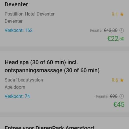
Deventer
Postillion Hotel Deventer
9.1
star
Deventer
Verkocht: 162
€43
,30
Regulier
€22
,50
favorite_border
Head spa (30 of 60 min) incl.
50%
ontspanningsmassage (30 of 60 min)
Sadaf beautysalon
9.6
star
Apeldoorn
Verkocht: 74
€90
Regulier
€45
favorite_border
Entree voor DierenPark Amersfoort