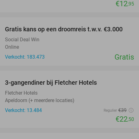
€12
,95
favorite_border
Gratis kans op een droomreis t.w.v. €3.000
Social Deal Win
Online
Gratis
Verkocht: 183.473
favorite_border
3-gangendiner bij Fletcher Hotels
42%
Fletcher Hotels
Apeldoorn (+ meerdere locaties)
Verkocht: 13.484
€39
Regulier
€22
,50
favorite_border