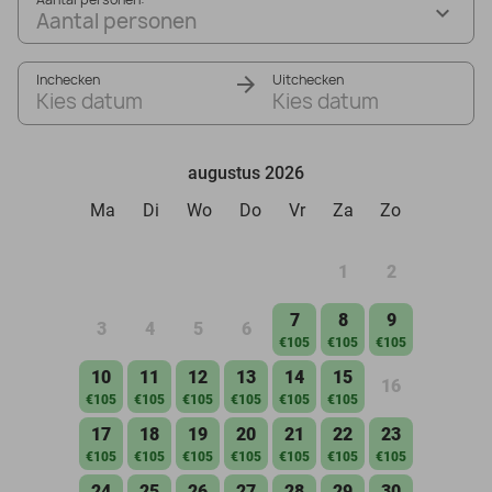
Aantal personen
Inchecken
Uitchecken
Kies datum
Kies datum
augustus 2026
Ma
Di
Wo
Do
Vr
Za
Zo
1
2
7
8
9
3
4
5
6
€105
€105
€105
10
11
12
13
14
15
16
€105
€105
€105
€105
€105
€105
17
18
19
20
21
22
23
€105
€105
€105
€105
€105
€105
€105
24
25
26
27
28
29
30