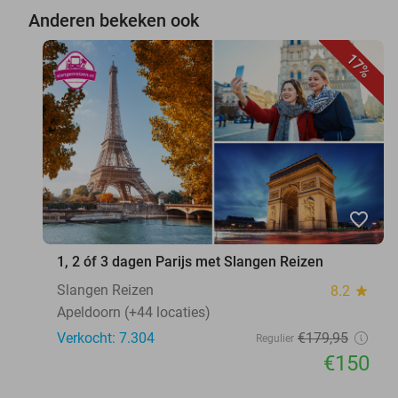
Anderen bekeken ook
17%
favorite_border
1, 2 óf 3 dagen Parijs met Slangen Reizen
Slangen Reizen
8.2
star
Apeldoorn (+44 locaties)
Verkocht: 7.304
€179
,95
Regulier
€150