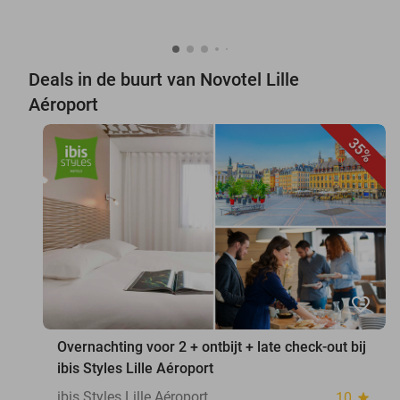
Deals in de buurt van Novotel Lille
Aéroport
35%
favorite_border
Overnachting voor 2 + ontbijt + late check-out bij
ibis Styles Lille Aéroport
ibis Styles Lille Aéroport
10
star