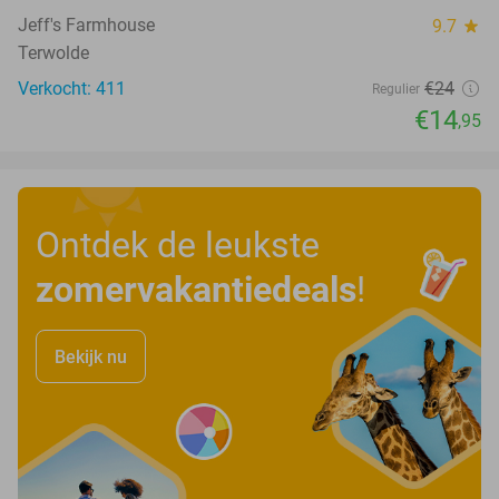
Jeff's Farmhouse
9.7
star
Terwolde
Verkocht: 411
€24
Regulier
€14
,95
Ontdek de leukste
zomervakantiedeals
!
Bekijk nu