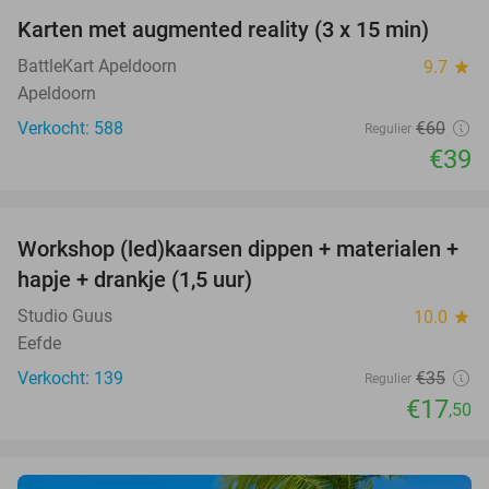
Karten met augmented reality (3 x 15 min)
35%
BattleKart Apeldoorn
9.7
star
Apeldoorn
Verkocht: 588
€60
Regulier
€39
favorite_border
Workshop (led)kaarsen dippen + materialen +
50%
hapje + drankje (1,5 uur)
Studio Guus
10.0
star
Eefde
Verkocht: 139
€35
Regulier
€17
,50