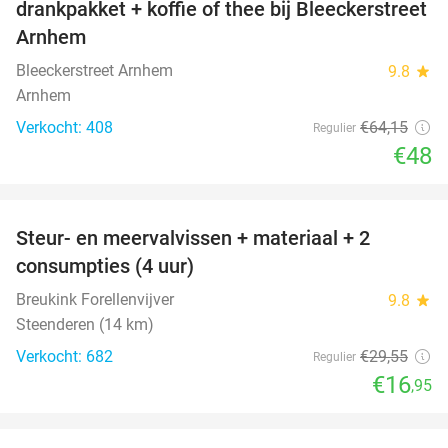
drankpakket + koffie of thee bij Bleeckerstreet
Arnhem
Bleeckerstreet Arnhem
9.8
star
Arnhem
Verkocht: 408
€64
,15
Regulier
€48
favorite_border
Steur- en meervalvissen + materiaal + 2
43%
consumpties (4 uur)
Breukink Forellenvijver
9.8
star
Steenderen (14 km)
Verkocht: 682
€29
,55
Regulier
€16
,95
favorite_border