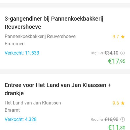
favorite_border
3-gangendiner bij Pannenkoekbakkerij
47%
Reuvershoeve
Pannenkoekbakkerij Reuvershoeve
9.7
star
Brummen
Verkocht: 11.533
€34
,10
Regulier
€17
,95
favorite_border
Entree voor Het Land van Jan Klaassen +
30%
drankje
Het Land van Jan Klaassen
9.6
star
Braamt
Verkocht: 4.328
€16
,90
Regulier
€11
,80