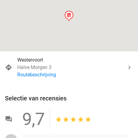
store
Westervoort
Halve Morgen 3
Routebeschrijving
Selectie van recensies
9,7