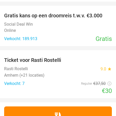
favorite_border
Gratis kans op een droomreis t.w.v. €3.000
Social Deal Win
Online
Gratis
Verkocht: 189.913
favorite_border
Ticket voor Rasti Rostelli
20%
NEW
TODAY
Rasti Rostelli
9.0
star
Arnhem (+21 locaties)
Verkocht: 7
€37
,50
Regulier
€30