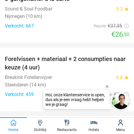
29%
Sound & Soul Foodbar
9.3
star
Nijmegen (10 km)
Verkocht: 667
€37
,35
Regulier
€26
,50
favorite_border
Forelvissen + materiaal + 2 consumpties naar
50%
keuze (4 uur)
Breukink Forellenvijver
9.8
star
Steenderen (14 km)
Verkocht: 459
€36
Regulier
€17
,95
favorite_border
2-gangen keuzelunch bij Pan & Koek Arnhem
44%
Home
Dichtbij
Restaurants
Hotels
Menu