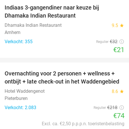
Indiaas 3-gangendiner naar keuze bij
34%
Dhamaka Indian Restaurant
Dhamaka Indian Restaurant
9.5
star
Arnhem
Verkocht: 355
€32
Regulier
€21
favorite_border
Overnachting voor 2 personen + wellness +
66%
ontbijt + late check-out in het Waddengebied
Hotel Waddengenot
8.6
star
Pieterburen
Verkocht: 2.083
€218
Regulier
€74
Excl. ca. €2,50 p.p.p.n. toeristenbelasting