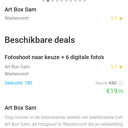
Art Box Sam
Westervoort
9.7
star
Beschikbare deals
favorite_border
Fotoshoot naar keuze + 6 digitale foto's
Art Box Sam
9.7
star
Westervoort
Verkocht: 180
€80
Regulier
€19
,95
Art Box Sam
Stap binnen in de betoverende wereld van beeldcreatie met
Art Box Sam, dé fotograaf in Westervoort die je verbeelding