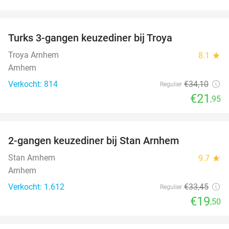
favorite_border
Turks 3-gangen keuzediner bij Troya
36%
Troya Arnhem
8.1
star
Arnhem
Verkocht: 814
€34
,10
Regulier
€21
,95
favorite_border
2-gangen keuzediner bij Stan Arnhem
42%
Stan Arnhem
9.7
star
Arnhem
Verkocht: 1.612
€33
,45
Regulier
€19
,50