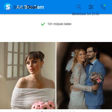
Ontdek 15.000+ deals

Art Box Sam
7 dagen per week beschikbaar
Bereikbaar tot 23:00
10+ miljoen leden
9,4
op basis van
206.441 reviews
Ontdek 15.000+ deals
7 dagen per week beschikbaar
10+ miljoen leden