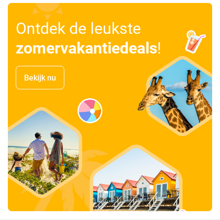
Ontdek de leukste
zomervakantiedeals
!
Bekijk nu