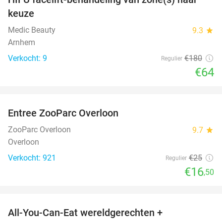
64%
keuze
Medic Beauty
9.3
star
Arnhem
Verkocht: 9
€180
Regulier
€64
favorite_border
Entree ZooParc Overloon
34%
ZooParc Overloon
9.7
star
Overloon
Verkocht: 921
€25
Regulier
€16
,50
favorite_border
All-You-Can-Eat wereldgerechten +
25%