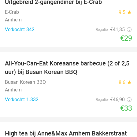
Uitgebreid 2-gangendiner bij E-Crab
30%
E-Crab
9.5
star
Arnhem
Verkocht: 342
€41
,35
Regulier
€29
favorite_border
All-You-Can-Eat Koreaanse barbecue (2 of 2,5
30%
uur) bij Busan Korean BBQ
Busan Korean BBQ
8.6
star
Arnhem
Verkocht: 1.332
€46
,90
Regulier
€33
favorite_border
High tea bij Anne&Max Arnhem Bakkerstraat
29%