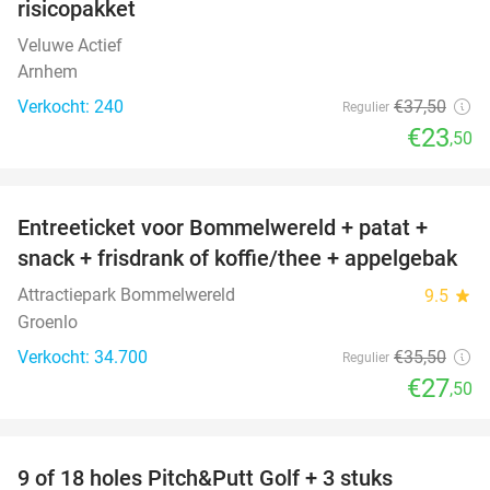
risicopakket
Veluwe Actief
Arnhem
Verkocht: 240
€37
,50
Regulier
€23
,50
favorite_border
Entreeticket voor Bommelwereld + patat +
23%
snack + frisdrank of koffie/thee + appelgebak
Attractiepark Bommelwereld
9.5
star
Groenlo
Verkocht: 34.700
€35
,50
Regulier
€27
,50
favorite_border
9 of 18 holes Pitch&Putt Golf + 3 stuks
46%