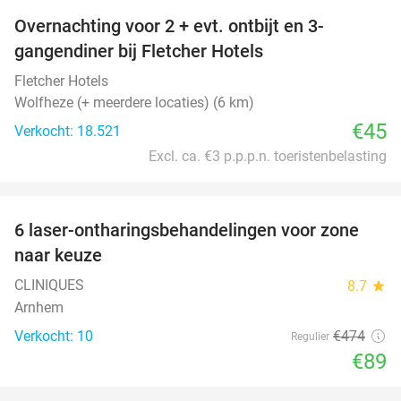
Overnachting voor 2 + evt. ontbijt en 3-
gangendiner bij Fletcher Hotels
Fletcher Hotels
Wolfheze (+ meerdere locaties) (6 km)
€45
Verkocht: 18.521
Excl. ca. €3 p.p.p.n. toeristenbelasting
favorite_border
6 laser-ontharingsbehandelingen voor zone
81%
naar keuze
CLINIQUES
8.7
star
Arnhem
Verkocht: 10
€474
Regulier
€89
favorite_border