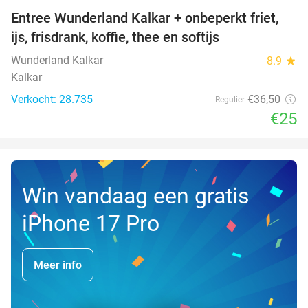
Entree Wunderland Kalkar + onbeperkt friet,
32%
ijs, frisdrank, koffie, thee en softijs
Wunderland Kalkar
8.9
star
Kalkar
Verkocht: 28.735
€36
,50
Regulier
€25
Win vandaag een gratis
iPhone 17 Pro
Meer info