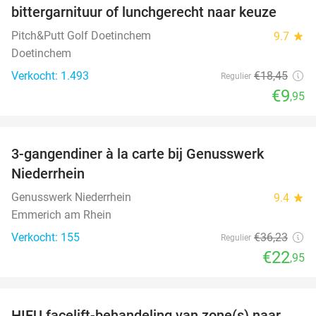
bittergarnituur of lunchgerecht naar keuze
Pitch&Putt Golf Doetinchem
9.7
star
Doetinchem
Verkocht: 1.493
€18
,45
Regulier
€9
,95
favorite_border
3-gangendiner à la carte bij Genusswerk
37%
Niederrhein
Genusswerk Niederrhein
9.4
star
Emmerich am Rhein
Verkocht: 155
€36
,23
Regulier
€22
,95
favorite_border
HIFU facelift-behandeling van zone(s) naar