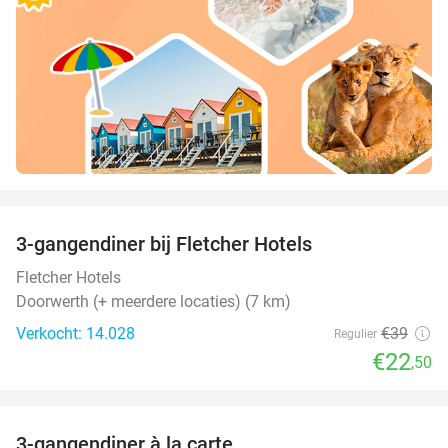
favorite_border
3-gangendiner bij Fletcher Hotels
42%
Fletcher Hotels
Doorwerth (+ meerdere locaties) (7 km)
Verkocht: 14.028
€39
Regulier
€22
,50
favorite_border
3-gangendiner à la carte