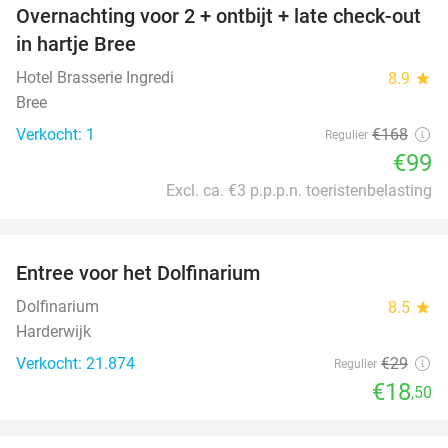
Overnachting voor 2 + ontbijt + late check-out
41%
NEW
in hartje Bree
TODAY
Hotel Brasserie Ingredi
8.9
star
Bree
Verkocht: 1
€168
Regulier
€99
Excl. ca. €3 p.p.p.n. toeristenbelasting
favorite_border
Entree voor het Dolfinarium
36%
Dolfinarium
8.5
star
Harderwijk
Verkocht: 21.874
€29
Regulier
€18
,50
favorite_border