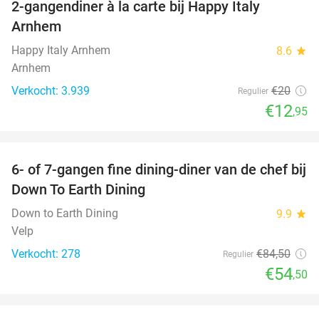
2-gangendiner à la carte bij Happy Italy
35%
Arnhem
Happy Italy Arnhem
8.6
star
Arnhem
Verkocht: 3.939
€20
Regulier
€12
,95
favorite_border
6- of 7-gangen fine dining-diner van de chef bij
36%
Down To Earth Dining
Down to Earth Dining
9.9
star
Velp
Verkocht: 278
€84
,50
Regulier
€54
,50
favorite_border