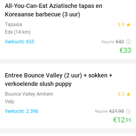
All-You-Can-Eat Aziatische tapas en
23%
Koreaanse barbecue (3 uur)
Tapasia
9.9
star
Ede (14 km)
Verkocht: 655
€43
Regulier
€33
favorite_border
Entree Bounce Valley (2 uur) + sokken +
41%
verkoelende slush puppy
Bounce Valley Arnhem
9.3
star
Velp
Verkocht: 2.396
€21
,95
Regulier
€12
,95
favorite_border