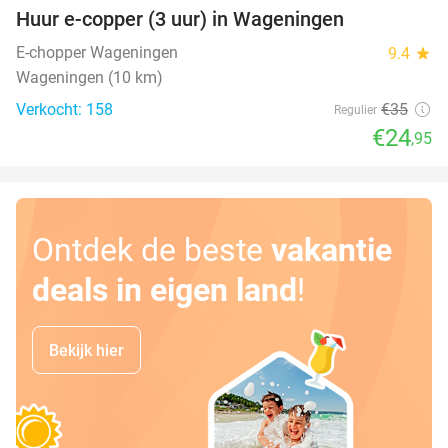
Huur e-copper (3 uur) in Wageningen
29%
E-chopper Wageningen
9.4
star
Wageningen (10 km)
Verkocht: 158
€35
Regulier
€24
,95
Ontdek de beste
vakantie
deals in eigen land
!
Bekijk hier