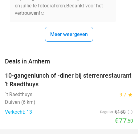
en jullie te fotograferen.Bedankt voor het
vertrouwen!☺️
Meer weergeven
favorite_border
Deals in Arnhem
10-gangenlunch of -diner bij sterrenrestaurant
48%
NEW
't Raedthuys
TODAY
´t Raedthuys
9.7
star
Duiven (6 km)
Verkocht: 13
€150
Regulier
€77
,50
favorite_border