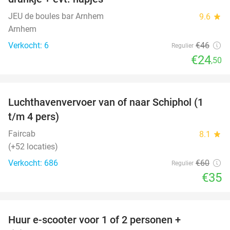
JEU de boules bar Arnhem
9.6
star
Arnhem
Verkocht: 6
€46
Regulier
€24
,50
favorite_border
Luchthavenvervoer van of naar Schiphol (1
42%
t/m 4 pers)
Faircab
8.1
star
(+52 locaties)
Verkocht: 686
€60
Regulier
€35
favorite_border
Huur e-scooter voor 1 of 2 personen +
37%