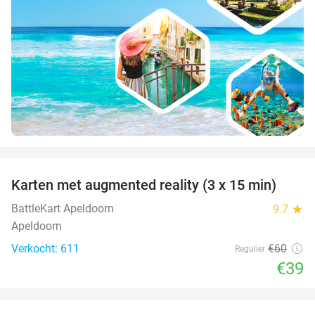
favorite_border
Karten met augmented reality (3 x 15 min)
35%
BattleKart Apeldoorn
9.7
star
Apeldoorn
Verkocht: 611
€60
Regulier
€39
favorite_border