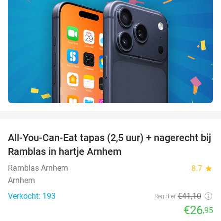
favorite_border
All-You-Can-Eat tapas (2,5 uur) + nagerecht bij
34%
Ramblas in hartje Arnhem
Ramblas Arnhem
8.7
star
Arnhem
Verkocht: 193
€41
,10
Regulier
€26
,95