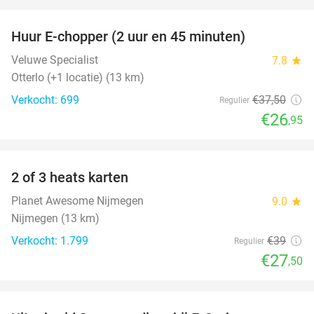
favorite_border
Huur E-chopper (2 uur en 45 minuten)
28%
Veluwe Specialist
7.8
star
Otterlo (+1 locatie) (13 km)
Verkocht: 699
€37
,50
Regulier
€26
,95
favorite_border
2 of 3 heats karten
29%
Planet Awesome Nijmegen
9.0
star
Nijmegen (13 km)
Verkocht: 1.799
€39
Regulier
€27
,50
favorite_border