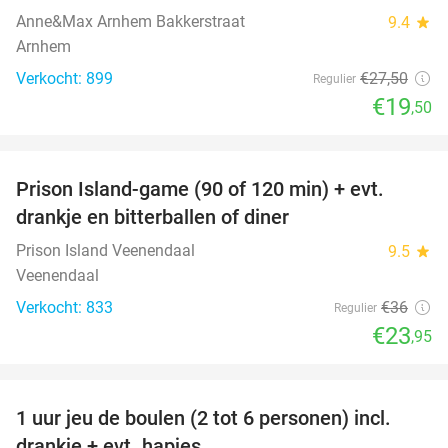
Anne&Max Arnhem Bakkerstraat
9.4
star
Arnhem
Verkocht: 899
€27
,50
Regulier
€19
,50
favorite_border
Prison Island-game (90 of 120 min) + evt.
33%
drankje en bitterballen of diner
Prison Island Veenendaal
9.5
star
Veenendaal
Verkocht: 833
€36
Regulier
€23
,95
favorite_border
1 uur jeu de boulen (2 tot 6 personen) incl.
47%
drankje + evt. hapjes