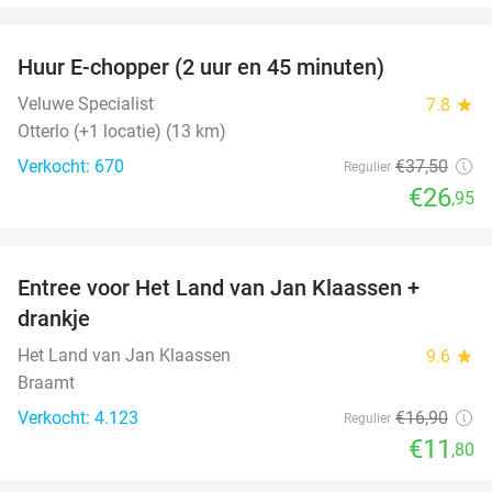
favorite_border
Huur E-chopper (2 uur en 45 minuten)
28%
Veluwe Specialist
7.8
star
Otterlo (+1 locatie) (13 km)
Verkocht: 670
€37
,50
Regulier
€26
,95
favorite_border
Entree voor Het Land van Jan Klaassen +
30%
drankje
Het Land van Jan Klaassen
9.6
star
Braamt
Verkocht: 4.123
€16
,90
Regulier
€11
,80
favorite_border