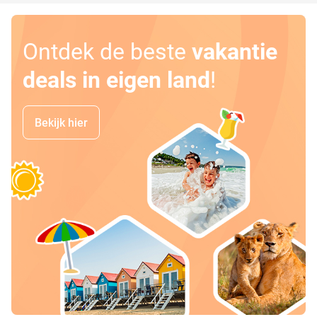
Ontdek de beste
vakantie
deals in eigen land
!
Bekijk hier