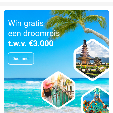
Win gratis
een droomreis
t.w.v. €3.000
Doe mee!