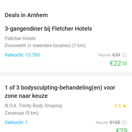
favorite_border
Deals in Arnhem
3-gangendiner bij Fletcher Hotels
42%
Fletcher Hotels
Doorwerth (+ meerdere locaties) (7 km)
Verkocht: 13.760
€39
Regulier
€22
,50
favorite_border
1 of 3 bodysculpting-behandeling(en) voor
71%
NEW
zone naar keuze
TODAY
N.O.A. Trinity Body Shaping
8.8
star
Zevenaar (9 km)
Verkocht: 1
€100
Regulier
€29