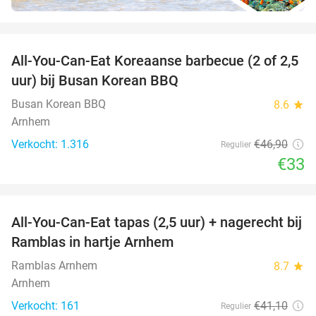
favorite_border
All-You-Can-Eat Koreaanse barbecue (2 of 2,5
30%
uur) bij Busan Korean BBQ
Busan Korean BBQ
8.6
star
Arnhem
Verkocht: 1.316
€46
,90
Regulier
€33
favorite_border
All-You-Can-Eat tapas (2,5 uur) + nagerecht bij
34%
Ramblas in hartje Arnhem
Ramblas Arnhem
8.7
star
Arnhem
Verkocht: 161
€41
,10
Regulier