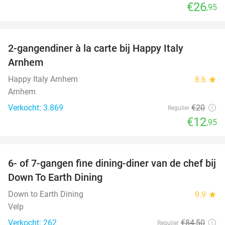
€26
,95
favorite_border
2-gangendiner à la carte bij Happy Italy
35%
Arnhem
Happy Italy Arnhem
8.6
star
Arnhem
Verkocht: 3.869
€20
Regulier
€12
,95
favorite_border
6- of 7-gangen fine dining-diner van de chef bij
36%
Down To Earth Dining
Down to Earth Dining
9.9
star
Velp
Verkocht: 262
€84
,50
Regulier