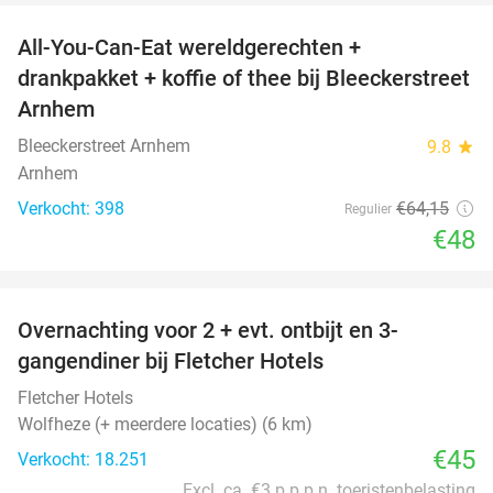
All-You-Can-Eat wereldgerechten +
25%
drankpakket + koffie of thee bij Bleeckerstreet
Arnhem
Bleeckerstreet Arnhem
9.8
star
Arnhem
Verkocht: 398
€64
,15
Regulier
€48
favorite_border
Overnachting voor 2 + evt. ontbijt en 3-
gangendiner bij Fletcher Hotels
Fletcher Hotels
Wolfheze (+ meerdere locaties) (6 km)
€45
Verkocht: 18.251
Excl. ca. €3 p.p.p.n. toeristenbelasting