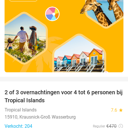
favorite_border
2 of 3 overnachtingen voor 4 tot 6 personen bij
31%
Tropical Islands
Tropical Islands
7.6
star
15910, Krausnick-Groß Wasserburg
Verkocht: 204
€470
Regulier