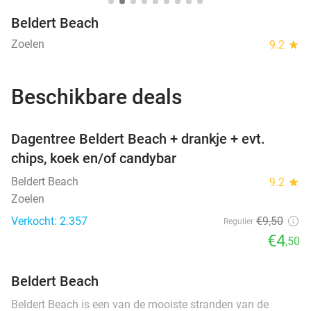
Beldert Beach
Zoelen
9.2
star
Beschikbare deals
favorite_border
Dagentree Beldert Beach + drankje + evt.
chips, koek en/of candybar
Beldert Beach
9.2
star
Zoelen
Verkocht: 2.357
€9
,50
Regulier
€4
,50
Beldert Beach
Beldert Beach is een van de mooiste stranden van de