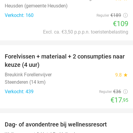
Heusden (gemeente Heusden)
Verkocht: 160
€189
Regulier
€109
Excl. ca. €3,50 p.p.p.n. toeristenbelasting
favorite_border
Forelvissen + materiaal + 2 consumpties naar
50%
keuze (4 uur)
Breukink Forellenvijver
9.8
star
Steenderen (14 km)
Verkocht: 439
€36
Regulier
€17
,95
favorite_border
Dag- of avondentree bij wellnessresort
48%