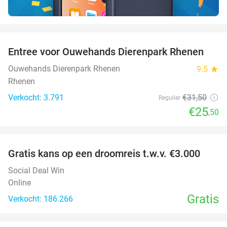
favorite_border
Entree voor Ouwehands Dierenpark Rhenen
19%
Ouwehands Dierenpark Rhenen
9.5
star
Rhenen
Verkocht: 3.791
€31
,50
Regulier
€25
,50
favorite_border
Gratis kans op een droomreis t.w.v. €3.000
Social Deal Win
Online
Gratis
Verkocht: 186.266
favorite_border