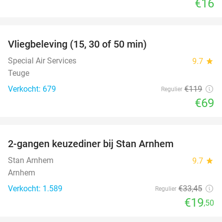
€16
favorite_border
Vliegbeleving (15, 30 of 50 min)
42%
Special Air Services
9.7
star
Teuge
Verkocht: 679
€119
Regulier
€69
favorite_border
2-gangen keuzediner bij Stan Arnhem
42%
Stan Arnhem
9.7
star
Arnhem
Verkocht: 1.589
€33
,45
Regulier
€19
,50