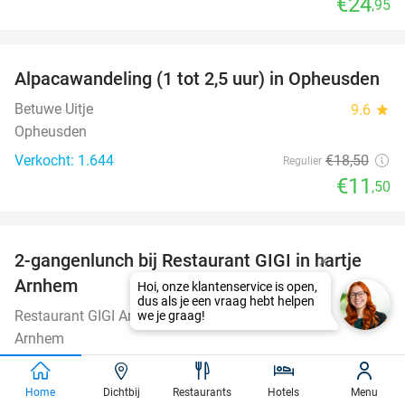
€24
,95
favorite_border
Alpacawandeling (1 tot 2,5 uur) in Opheusden
38%
Betuwe Uitje
9.6
star
Opheusden
Verkocht: 1.644
€18
,50
Regulier
€11
,50
favorite_border
2-gangenlunch bij Restaurant GIGI in hartje
43%
Arnhem
Restaurant GIGI Arnhem
9.0
star
Arnhem
Verkocht: 98
€22
Regulier
€12
,50
Home
Dichtbij
Restaurants
Hotels
Menu