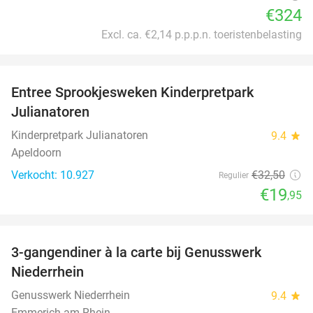
€324
Excl. ca. €2,14 p.p.p.n. toeristenbelasting
favorite_border
Entree Sprookjesweken Kinderpretpark
39%
Julianatoren
Kinderpretpark Julianatoren
9.4
star
Apeldoorn
Verkocht: 10.927
€32
,50
Regulier
€19
,95
favorite_border
3-gangendiner à la carte bij Genusswerk
37%
Niederrhein
Genusswerk Niederrhein
9.4
star
Emmerich am Rhein