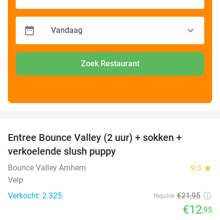
Zoek Restaurant
favorite_border
Entree Bounce Valley (2 uur) + sokken +
41%
verkoelende slush puppy
Bounce Valley Arnhem
9.3
star
Velp
Verkocht: 2.325
€21
,95
Regulier
€12
,95