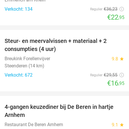
Verkocht: 134
€36
,23
Regulier
€22
,95
favorite_border
Steur- en meervalvissen + materiaal + 2
43%
consumpties (4 uur)
Breukink Forellenvijver
9.8
star
Steenderen (14 km)
Verkocht: 672
€29
,55
Regulier
€16
,95
favorite_border
4-gangen keuzediner bij De Beren in hartje
46%
Arnhem
Restaurant De Beren Arnhem
9.1
star