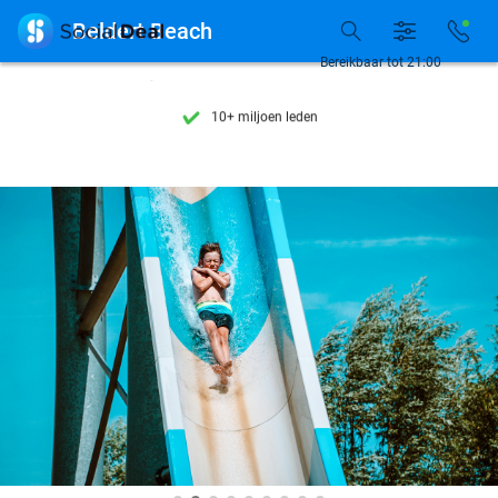
Ontdek 15.000+ deals

Beldert Beach
7 dagen per week beschikbaar
Bereikbaar tot 21:00
10+ miljoen leden
9,4
op basis van
206.187 reviews
Ontdek 15.000+ deals
7 dagen per week beschikbaar
10+ miljoen leden