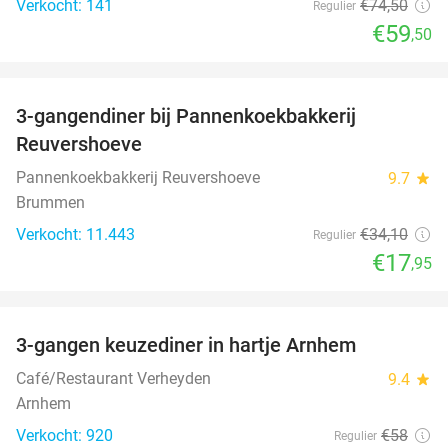
Verkocht: 141
€74
,50
Regulier
€59
,50
favorite_border
3-gangendiner bij Pannenkoekbakkerij
47%
Reuvershoeve
Pannenkoekbakkerij Reuvershoeve
9.7
star
Brummen
Verkocht: 11.443
€34
,10
Regulier
€17
,95
favorite_border
3-gangen keuzediner in hartje Arnhem
48%
Café/Restaurant Verheyden
9.4
star
Arnhem
Verkocht: 920
€58
Regulier