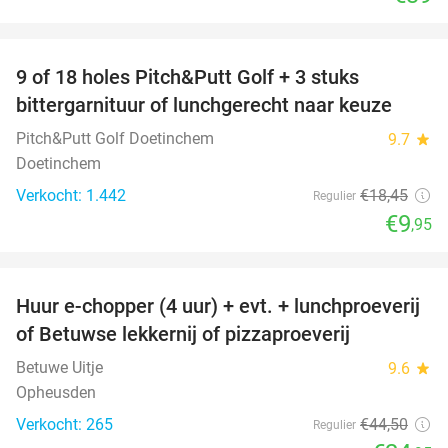
favorite_border
9 of 18 holes Pitch&Putt Golf + 3 stuks
46%
bittergarnituur of lunchgerecht naar keuze
Pitch&Putt Golf Doetinchem
9.7
star
Doetinchem
Verkocht: 1.442
€18
,45
Regulier
€9
,95
favorite_border
Huur e-chopper (4 uur) + evt. + lunchproeverij
44%
of Betuwse lekkernij of pizzaproeverij
Betuwe Uitje
9.6
star
Opheusden
Verkocht: 265
€44
,50
Regulier