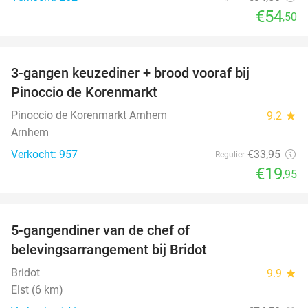
€54
,50
favorite_border
3-gangen keuzediner + brood vooraf bij
41%
Pinoccio de Korenmarkt
Pinoccio de Korenmarkt Arnhem
9.2
star
Arnhem
Verkocht: 957
€33
,95
Regulier
€19
,95
favorite_border
5-gangendiner van de chef of
20%
belevingsarrangement bij Bridot
Bridot
9.9
star
Elst (6 km)