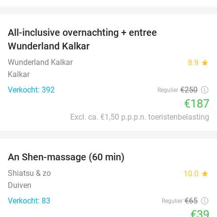
favorite_border
All-inclusive overnachting + entree
25%
Wunderland Kalkar
Wunderland Kalkar
8.9
star
Kalkar
Verkocht: 392
€250
Regulier
€187
Excl. ca. €1,50 p.p.p.n. toeristenbelasting
favorite_border
An Shen-massage (60 min)
40%
Shiatsu & zo
10.0
star
Duiven
Verkocht: 83
€65
Regulier
€39