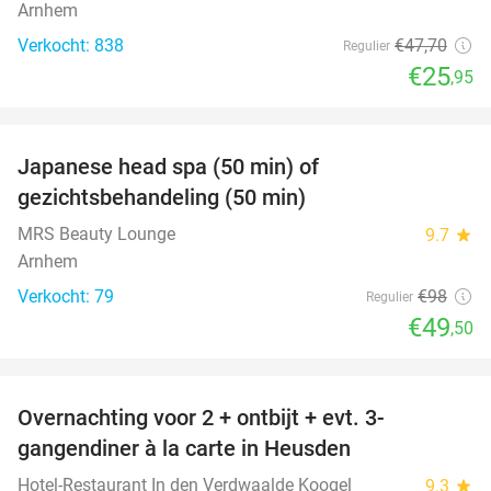
Arnhem
Verkocht: 838
€47
,70
Regulier
€25
,95
favorite_border
Japanese head spa (50 min) of
49%
gezichtsbehandeling (50 min)
MRS Beauty Lounge
9.7
star
Arnhem
Verkocht: 79
€98
Regulier
€49
,50
favorite_border
Overnachting voor 2 + ontbijt + evt. 3-
42%
gangendiner à la carte in Heusden
Hotel-Restaurant In den Verdwaalde Koogel
9.3
star