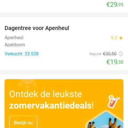
€29
,95
favorite_border
Dagentree voor Apenheul
36%
Apenheul
9.3
star
Apeldoorn
Verkocht: 33.538
€30
,50
Regulier
€19
,50
Ontdek de leukste
zomervakantiedeals
!
Bekijk nu