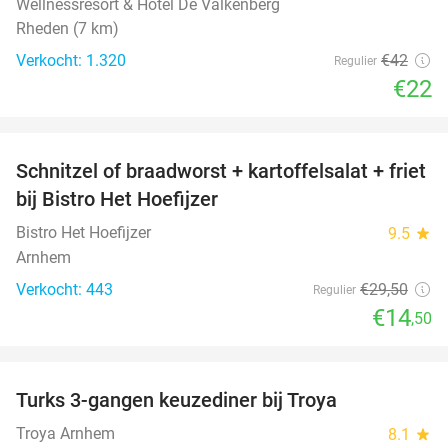
Wellnessresort & Hotel De Valkenberg
Rheden (7 km)
Verkocht: 1.320
€42
Regulier
€22
favorite_border
Schnitzel of braadworst + kartoffelsalat + friet
51%
bij Bistro Het Hoefijzer
Bistro Het Hoefijzer
9.5
star
Arnhem
Verkocht: 443
€29
,50
Regulier
€14
,50
favorite_border
Turks 3-gangen keuzediner bij Troya
36%
Troya Arnhem
8.1
star