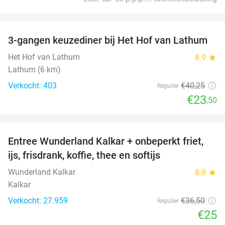
favorite_border
3-gangen keuzediner bij Het Hof van Lathum
42%
Het Hof van Lathum
8.9
star
Lathum (6 km)
Verkocht: 403
€40
,25
Regulier
€23
,50
favorite_border
Entree Wunderland Kalkar + onbeperkt friet,
32%
ijs, frisdrank, koffie, thee en softijs
Wunderland Kalkar
8.9
star
Kalkar
Verkocht: 27.959
€36
,50
Regulier
€25