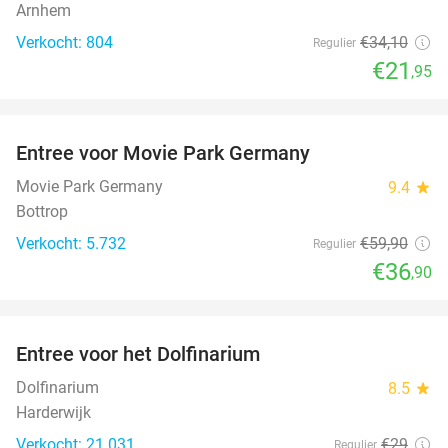
Arnhem
Verkocht: 804
€34
,10
Regulier
€21
,95
favorite_border
Entree voor Movie Park Germany
38%
Movie Park Germany
9.4
star
Bottrop
Verkocht: 5.732
€59
,90
Regulier
€36
,90
favorite_border
Entree voor het Dolfinarium
36%
Dolfinarium
8.5
star
Harderwijk
Verkocht: 21.031
€29
Regulier