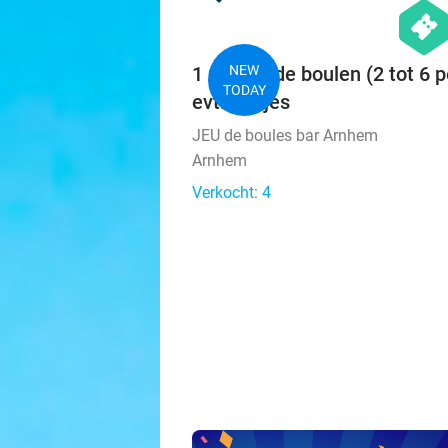
hexago
events
1 uur jeu de boulen (2 tot 6 
NEW
TODAY
evt. hapjes
JEU de boules bar Arnhem
Arnhem
Verkocht: 4