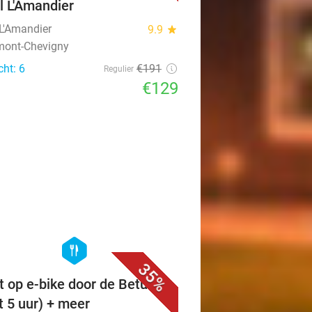
l L'Amandier
 L'Amandier
9.9
star
mont-Chevigny
cht: 6
€191
Regulier
€129
favorite_border
hexagon
food
35%
t op e-bike door de Betuwe
ot 5 uur) + meer