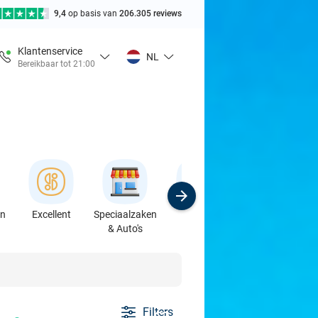
9,4
op basis van
206.305 reviews
Klantenservice
NL
Bereikbaar tot 21:00
en
Excellent
Speciaalzaken
Sport
Cursussen &
& Auto's
Workshops
Filters