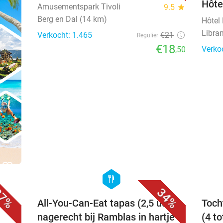
Hôte
Amusementspark Tivoli
9.5
star
Berg en Dal (14 km)
Hôtel
Libra
Verkocht: 1.465
€21
Regulier
€18
Verko
,50
favorite_border
favorite_border
hexagon
food
7%
34%
All-You-Can-Eat tapas (2,5 uur) +
Toch
nagerecht bij Ramblas in hartje
(4 t