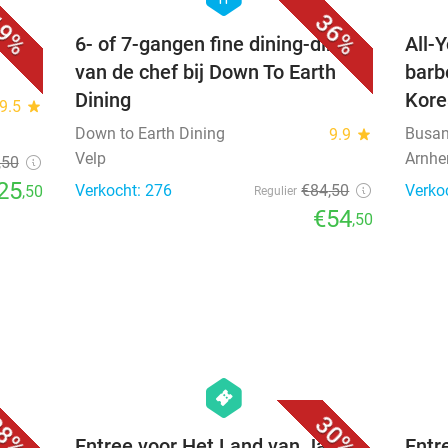
9%
36%
6- of 7-gangen fine dining-diner
All-
van de chef bij Down To Earth
barb
Dining
Kor
9.5
star
Down to Earth Dining
Busan
9.9
star
Velp
Arnh
,50
25
Verkocht: 276
€84
,50
Verko
,50
Regulier
€54
,50
favorite_border
favorite_border
hexagon
events
8%
30%
Entree voor Het Land van Jan
Entr