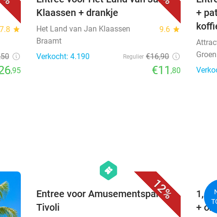
Klaassen + drankje
+ pa
koff
Het Land van Jan Klaassen
7.8
star
9.6
star
Braamt
Attra
Groen
,50
Verkocht: 4.190
€16
,90
Regulier
26
€11
Verko
,95
,80
favorite_border
hexagon
events
12%
Entree voor Amusementspark
1, 2
T
Tivoli
+ on