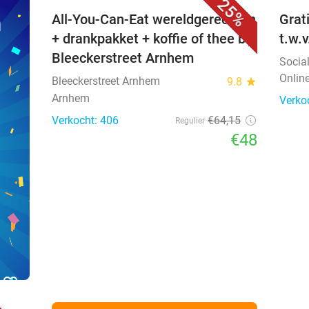
25%
n
All-You-Can-Eat wereldgerechten
Grat
+ drankpakket + koffie of thee bij
t.w.
Bleeckerstreet Arnhem
Socia
Onlin
Bleeckerstreet Arnhem
9.8
star
Arnhem
Verko
Verkocht: 406
€64
,15
Regulier
€48
favorite_border