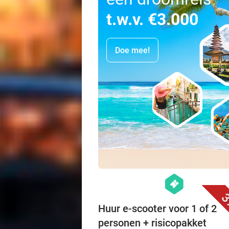
t.w.v. €3.000
Doe mee!
hexagon
events
3
Huur e-scooter voor 1 of 2
personen + risicopakket