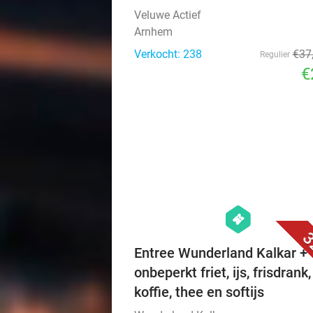
Veluwe Actief
Arnhem
Verkocht: 238
€37
Regulier
€
hexagon
events
3
Entree Wunderland Kalkar +
onbeperkt friet, ijs, frisdrank,
koffie, thee en softijs