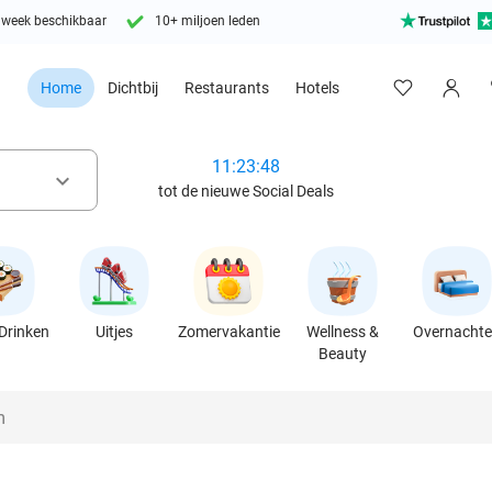
 week beschikbaar
10+ miljoen leden
Home
Dichtbij
Restaurants
Hotels
11:23:47
keyboard_arrow_down
tot de nieuwe Social Deals
Drinken
Uitjes
Zomervakantie
Wellness &
Overnacht
Beauty