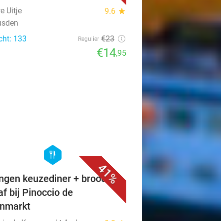
e Uitje
9.6
star
usden
cht: 133
€23
Regulier
€14
,95
favorite_border
hexagon
food
41%
ngen keuzediner + brood
af bij Pinoccio de
nmarkt