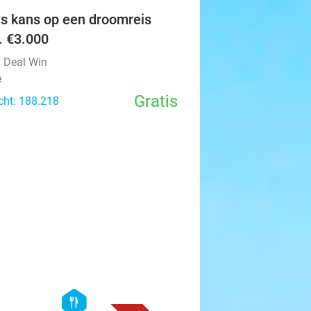
is kans op een droomreis
v. €3.000
l Deal Win
e
Gratis
cht: 188.218
favorite_border
hexagon
food