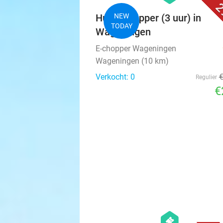
2
Huur e-copper (3 uur) in
NEW
TODAY
Wageningen
E-chopper Wageningen
Wageningen (10 km)
Verkocht: 0
Regulier
€
hexagon
events