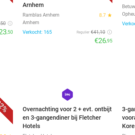
Arnhem
Betuw
Ophe
Ramblas Arnhem
8.7
star
Arnhem
,50
Verko
23
,50
Verkocht: 165
€41
,10
Regulier
€26
,95
favorite_border
favorite_border
hexagon
hotel
2%
Overnachting voor 2 + evt. ontbijt
3-ga
en 3-gangendiner bij Fletcher
voor
Hotels
Kore