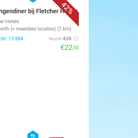
42%
ngendiner bij Fletcher Hotels
er Hotels
erth (+ meerdere locaties) (7 km)
cht: 13.884
€39
Regulier
€22
,50
favorite_border
hexagon
food