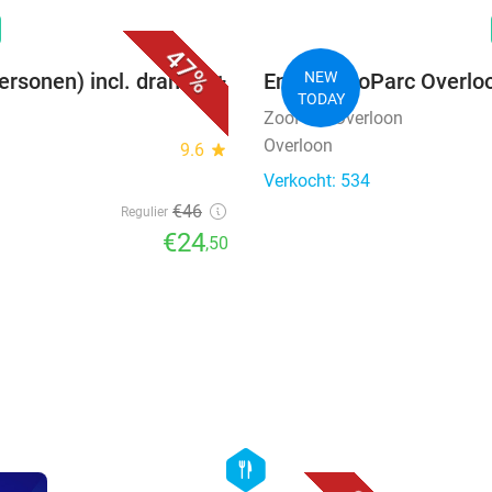
favorite_border
n
47%
personen) incl. drankje +
Entree ZooParc Overlo
NEW
TODAY
ZooParc Overloon
Overloon
9.6
star
Verkocht: 534
€46
Regulier
€24
,50
favorite_border
hexagon
food