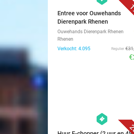
1
Entree voor Ouwehands
Dierenpark Rhenen
Ouwehands Dierenpark Rhenen
Rhenen
Verkocht: 4.095
€31
Regulier
€
hexagon
events
2
Huur E-chopper (2 uur en 45