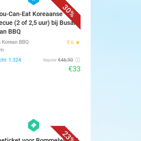
30%
You-Can-Eat Koreaanse
ecue (2 of 2,5 uur) bij Busan
ean BBQ
 Korean BBQ
8.6
star
em
cht: 1.324
€46
,90
Regulier
€33
favorite_border
hexagon
events
23%
eeticket voor Bommelwereld