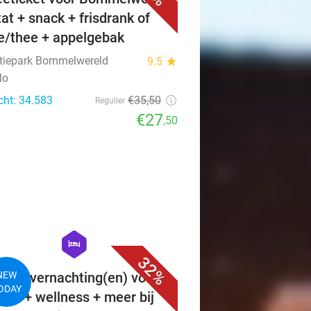
tat + snack + frisdrank of
ie/thee + appelgebak
ctiepark Bommelwereld
9.5
star
lo
cht: 34.583
€35
,50
Regulier
€27
,50
favorite_border
hexagon
hotel
32%
 of 3 overnachting(en) voor 2
NEW
ODAY
tbijt + wellness + meer bij