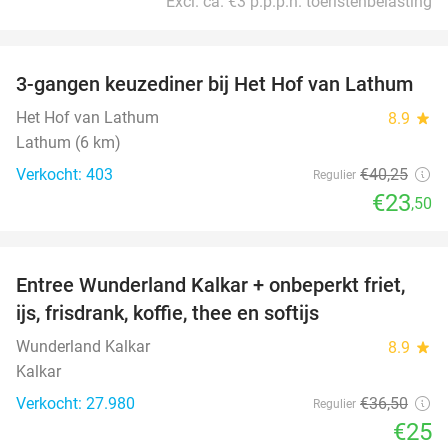
Excl. ca. €3 p.p.p.n. toeristenbelasting
favorite_border
3-gangen keuzediner bij Het Hof van Lathum
42%
Het Hof van Lathum
8.9
star
Lathum (6 km)
Verkocht: 403
€40
,25
Regulier
€23
,50
favorite_border
Entree Wunderland Kalkar + onbeperkt friet,
32%
ijs, frisdrank, koffie, thee en softijs
Wunderland Kalkar
8.9
star
Kalkar
Verkocht: 27.980
€36
,50
Regulier
€25