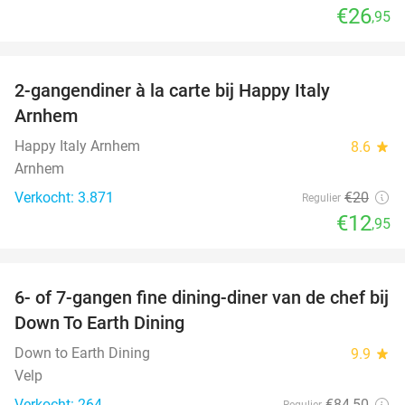
€26
,95
favorite_border
2-gangendiner à la carte bij Happy Italy
35%
Arnhem
Happy Italy Arnhem
8.6
star
Arnhem
Verkocht: 3.871
€20
Regulier
€12
,95
favorite_border
6- of 7-gangen fine dining-diner van de chef bij
36%
Down To Earth Dining
Down to Earth Dining
9.9
star
Velp
Verkocht: 264
€84
,50
Regulier