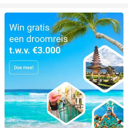
Win gratis
een droomreis
t.w.v. €3.000
Doe mee!