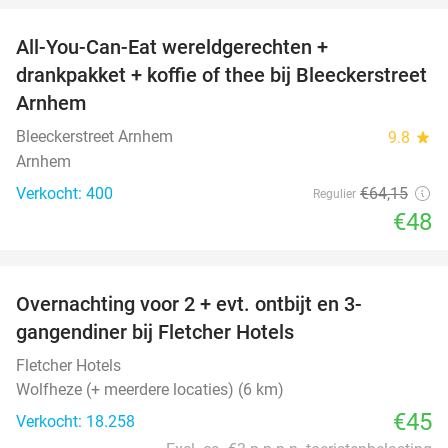
All-You-Can-Eat wereldgerechten +
25%
drankpakket + koffie of thee bij Bleeckerstreet
Arnhem
Bleeckerstreet Arnhem
9.8
star
Arnhem
Verkocht: 400
€64
,15
Regulier
€48
favorite_border
Overnachting voor 2 + evt. ontbijt en 3-
gangendiner bij Fletcher Hotels
Fletcher Hotels
Wolfheze (+ meerdere locaties) (6 km)
€45
Verkocht: 18.258