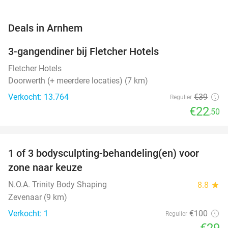
favorite_border
Deals in Arnhem
3-gangendiner bij Fletcher Hotels
42%
Fletcher Hotels
Doorwerth (+ meerdere locaties) (7 km)
Verkocht: 13.764
€39
Regulier
€22
,50
favorite_border
1 of 3 bodysculpting-behandeling(en) voor
71%
NEW
zone naar keuze
TODAY
N.O.A. Trinity Body Shaping
8.8
star
Zevenaar (9 km)
Verkocht: 1
€100
Regulier
€29