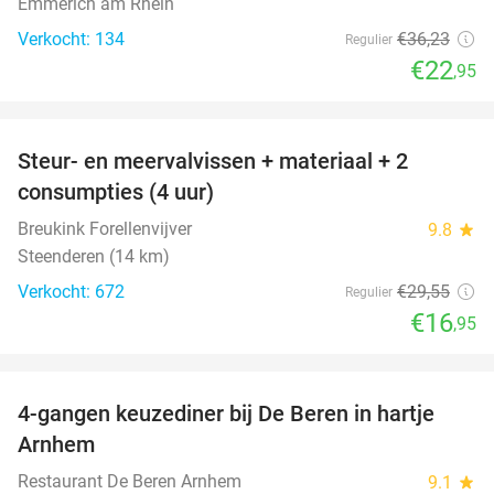
Emmerich am Rhein
Verkocht: 134
€36
,23
Regulier
€22
,95
favorite_border
Steur- en meervalvissen + materiaal + 2
43%
consumpties (4 uur)
Breukink Forellenvijver
9.8
star
Steenderen (14 km)
Verkocht: 672
€29
,55
Regulier
€16
,95
favorite_border
4-gangen keuzediner bij De Beren in hartje
46%
Arnhem
Restaurant De Beren Arnhem
9.1
star