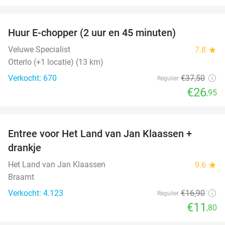
favorite_border
Huur E-chopper (2 uur en 45 minuten)
28%
Veluwe Specialist
7.8
star
Otterlo (+1 locatie) (13 km)
Verkocht: 670
€37
,50
Regulier
€26
,95
favorite_border
Entree voor Het Land van Jan Klaassen +
30%
drankje
Het Land van Jan Klaassen
9.6
star
Braamt
Verkocht: 4.123
€16
,90
Regulier
€11
,80
favorite_border