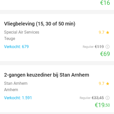
€16
favorite_border
Vliegbeleving (15, 30 of 50 min)
42%
Special Air Services
9.7
star
Teuge
Verkocht: 679
€119
Regulier
€69
favorite_border
2-gangen keuzediner bij Stan Arnhem
42%
Stan Arnhem
9.7
star
Arnhem
Verkocht: 1.591
€33
,45
Regulier
€19
,50