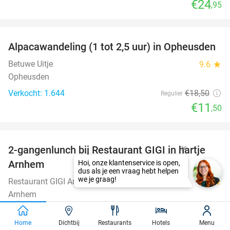
€24
,95
favorite_border
Alpacawandeling (1 tot 2,5 uur) in Opheusden
38%
Betuwe Uitje
9.6
star
Opheusden
Verkocht: 1.644
€18
,50
Regulier
€11
,50
favorite_border
2-gangenlunch bij Restaurant GIGI in hartje
43%
Arnhem
Hoi, onze klantenservice is open,
dus als je een vraag hebt helpen
we je graag!
Restaurant GIGI Arnhem
9.0
star
Arnhem
Verkocht: 98
€22
Regulier
€12
Home
Dichtbij
Restaurants
Hotels
Menu
,50