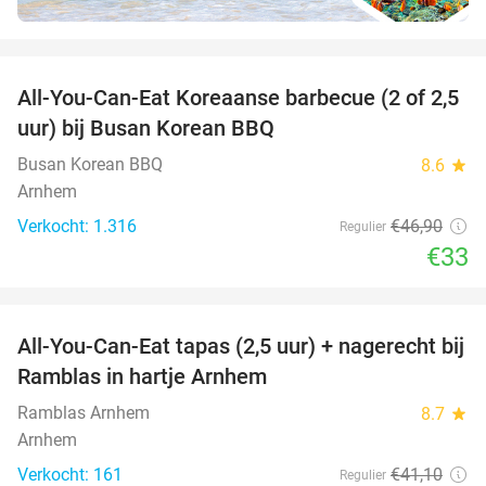
favorite_border
All-You-Can-Eat Koreaanse barbecue (2 of 2,5
30%
uur) bij Busan Korean BBQ
Busan Korean BBQ
8.6
star
Arnhem
Verkocht: 1.316
€46
,90
Regulier
€33
favorite_border
All-You-Can-Eat tapas (2,5 uur) + nagerecht bij
34%
Ramblas in hartje Arnhem
Ramblas Arnhem
8.7
star
Arnhem
Verkocht: 161
€41
,10
Regulier