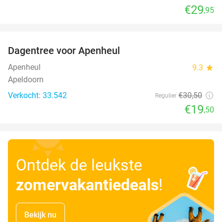
€29
,95
favorite_border
Dagentree voor Apenheul
36%
Apenheul
9.3
star
Apeldoorn
Verkocht: 33.542
€30
,50
Regulier
€19
,50
Ontdek de leukste
zomervakantiedeals
!
Bekijk nu