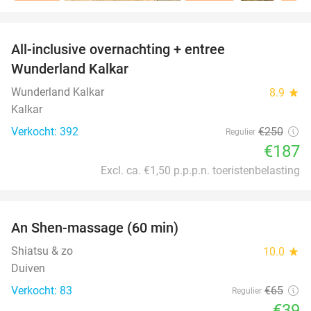
favorite_border
All-inclusive overnachting + entree
25%
Wunderland Kalkar
Wunderland Kalkar
8.9
star
Kalkar
Verkocht: 392
€250
Regulier
€187
Excl. ca. €1,50 p.p.p.n. toeristenbelasting
favorite_border
An Shen-massage (60 min)
40%
Shiatsu & zo
10.0
star
Duiven
Verkocht: 83
€65
Regulier
€39