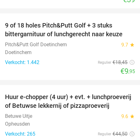
favorite_border
9 of 18 holes Pitch&Putt Golf + 3 stuks
46%
bittergarnituur of lunchgerecht naar keuze
Pitch&Putt Golf Doetinchem
9.7
star
Doetinchem
Verkocht: 1.442
€18
,45
Regulier
€9
,95
favorite_border
Huur e-chopper (4 uur) + evt. + lunchproeverij
44%
of Betuwse lekkernij of pizzaproeverij
Betuwe Uitje
9.6
star
Opheusden
Verkocht: 265
€44
,50
Regulier