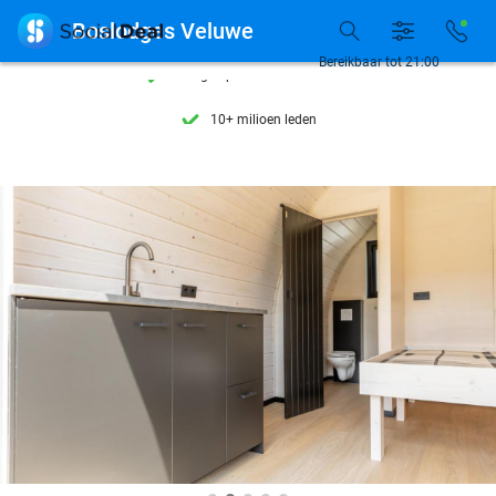
Ontdek 15.000+ deals

Boslodges Veluwe
7 dagen per week beschikbaar
Bereikbaar tot 21:00
10+ miljoen leden
9,4
op basis van
206.200 reviews
Ontdek 15.000+ deals
7 dagen per week beschikbaar
10+ miljoen leden