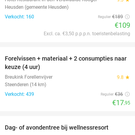
Heusden (gemeente Heusden)
Verkocht: 160
€189
Regulier
€109
Excl. ca. €3,50 p.p.p.n. toeristenbelasting
favorite_border
Forelvissen + materiaal + 2 consumpties naar
50%
keuze (4 uur)
Breukink Forellenvijver
9.8
star
Steenderen (14 km)
Verkocht: 439
€36
Regulier
€17
,95
favorite_border
Dag- of avondentree bij wellnessresort
48%