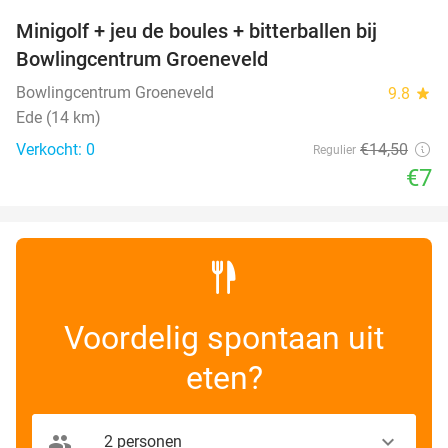
Minigolf + jeu de boules + bitterballen bij
52%
NEW
Bowlingcentrum Groeneveld
TODAY
Bowlingcentrum Groeneveld
9.8
star
Ede (14 km)
Verkocht: 0
€14
,50
Regulier
€7
Voordelig spontaan uit
eten?