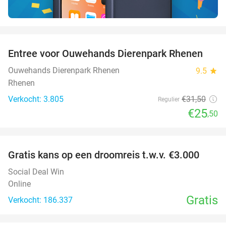
favorite_border
Entree voor Ouwehands Dierenpark Rhenen
19%
Ouwehands Dierenpark Rhenen
9.5
star
Rhenen
Verkocht: 3.805
€31
,50
Regulier
€25
,50
favorite_border
Gratis kans op een droomreis t.w.v. €3.000
Social Deal Win
Online
Gratis
Verkocht: 186.337
favorite_border