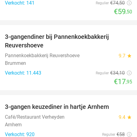
Verkocht: 141
€74
,50
Regulier
€59
,50
favorite_border
3-gangendiner bij Pannenkoekbakkerij
47%
Reuvershoeve
Pannenkoekbakkerij Reuvershoeve
9.7
star
Brummen
Verkocht: 11.443
€34
,10
Regulier
€17
,95
favorite_border
3-gangen keuzediner in hartje Arnhem
48%
Café/Restaurant Verheyden
9.4
star
Arnhem
Verkocht: 920
€58
Regulier