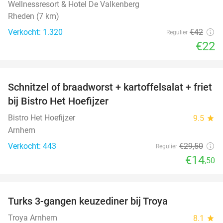
Wellnessresort & Hotel De Valkenberg
Rheden (7 km)
Verkocht: 1.320
€42
Regulier
€22
favorite_border
Schnitzel of braadworst + kartoffelsalat + friet
51%
bij Bistro Het Hoefijzer
Bistro Het Hoefijzer
9.5
star
Arnhem
Verkocht: 443
€29
,50
Regulier
€14
,50
favorite_border
Turks 3-gangen keuzediner bij Troya
36%
Troya Arnhem
8.1
star