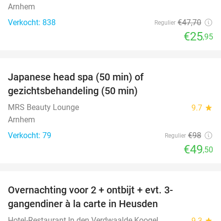
Arnhem
Verkocht: 838
€47
,70
Regulier
€25
,95
favorite_border
Japanese head spa (50 min) of
49%
gezichtsbehandeling (50 min)
MRS Beauty Lounge
9.7
star
Arnhem
Verkocht: 79
€98
Regulier
€49
,50
favorite_border
Overnachting voor 2 + ontbijt + evt. 3-
42%
gangendiner à la carte in Heusden
Hotel-Restaurant In den Verdwaalde Koogel
9.3
star