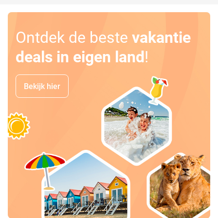
Ontdek de beste
vakantie
deals in eigen land
!
Bekijk hier