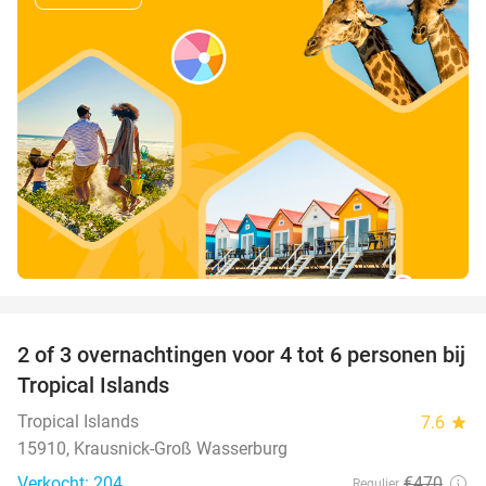
favorite_border
2 of 3 overnachtingen voor 4 tot 6 personen bij
31%
Tropical Islands
Tropical Islands
7.6
star
15910, Krausnick-Groß Wasserburg
Verkocht: 204
€470
Regulier