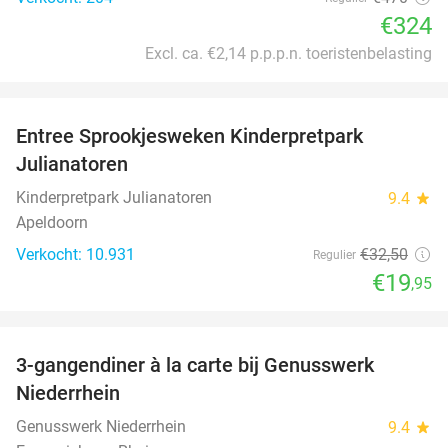
€324
Excl. ca. €2,14 p.p.p.n. toeristenbelasting
favorite_border
Entree Sprookjesweken Kinderpretpark
39%
Julianatoren
Kinderpretpark Julianatoren
9.4
star
Apeldoorn
Verkocht: 10.931
€32
,50
Regulier
€19
,95
favorite_border
3-gangendiner à la carte bij Genusswerk
37%
Niederrhein
Genusswerk Niederrhein
9.4
star