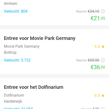
Arnhem
Verkocht: 804
€34
,10
Regulier
€21
,95
favorite_border
Entree voor Movie Park Germany
38%
Movie Park Germany
9.4
star
Bottrop
Verkocht: 5.732
€59
,90
Regulier
€36
,90
favorite_border
Entree voor het Dolfinarium
36%
Dolfinarium
8.5
star
Harderwijk