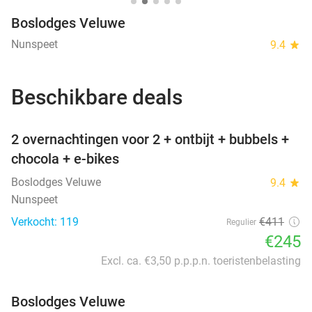
Boslodges Veluwe
Nunspeet
9.4
star
Beschikbare deals
favorite_border
2 overnachtingen voor 2 + ontbijt + bubbels +
chocola + e-bikes
Boslodges Veluwe
9.4
star
Nunspeet
Verkocht: 119
€411
Regulier
€245
Excl. ca. €3,50 p.p.p.n. toeristenbelasting
Boslodges Veluwe