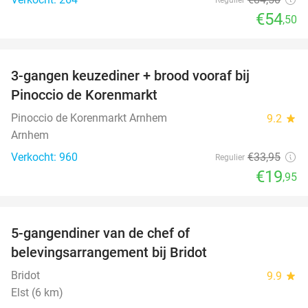
€54
,50
favorite_border
3-gangen keuzediner + brood vooraf bij
41%
Pinoccio de Korenmarkt
Pinoccio de Korenmarkt Arnhem
9.2
star
Arnhem
Verkocht: 960
€33
,95
Regulier
€19
,95
favorite_border
5-gangendiner van de chef of
20%
belevingsarrangement bij Bridot
Bridot
9.9
star
Elst (6 km)