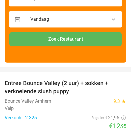
Zoek Restaurant
favorite_border
Entree Bounce Valley (2 uur) + sokken +
41%
verkoelende slush puppy
Bounce Valley Arnhem
9.3
star
Velp
Verkocht: 2.325
€21
,95
Regulier
€12
,95