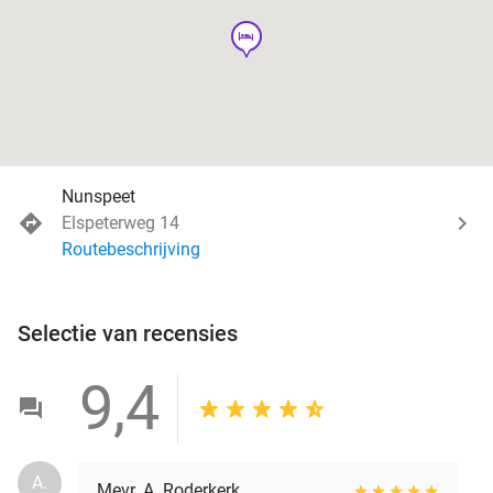
hotel
Nunspeet
Elspeterweg 14
Routebeschrijving
Selectie van recensies
9,4
A.
Mevr. A. Roderkerk